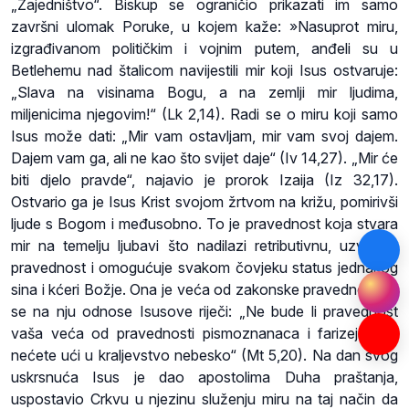
„Zajedništvo“. Biskup se ograničio prikazati im samo
završni ulomak Poruke, u kojem kaže: »Nasuprot miru,
izgrađivanom političkim i vojnim putem, anđeli su u
Betlehemu nad štalicom navijestili mir koji Isus ostvaruje:
„Slava na visinama Bogu, a na zemlji mir ljudima,
miljenicima njegovim!“ (Lk 2,14). Radi se o miru koji samo
Isus može dati: „Mir vam ostavljam, mir vam svoj dajem.
Dajem vam ga, ali ne kao što svijet daje“ (Iv 14,27). „Mir će
biti djelo pravde“, najavio je prorok Izaija (Iz 32,17).
Ostvario ga je Isus Krist svojom žrtvom na križu, pomirivši
ljude s Bogom i međusobno. To je pravednost koja stvara
mir na temelju ljubavi što nadilazi retributivnu, uzvratnu
pravednost i omogućuje svakom čovjeku status jednakog
sina i kćeri Božje. Ona je veća od zakonske pravednosti te
se na nju odnose Isusove riječi: „Ne bude li pravednost
vaša veća od pravednosti pismoznanaca i farizeja, ne,
nećete ući u kraljevstvo nebesko“ (Mt 5,20). Na dan svog
uskrsnuća Isus je dao apostolima Duha praštanja,
uspostavio Crkvu u njezinu služenju miru na taj način da