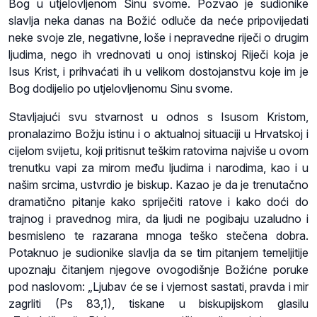
Bog u utjelovljenom Sinu svome. Pozvao je sudionike
slavlja neka danas na Božić odluče da neće pripovijedati
neke svoje zle, negativne, loše i nepravedne riječi o drugim
ljudima, nego ih vrednovati u onoj istinskoj Riječi koja je
Isus Krist, i prihvaćati ih u velikom dostojanstvu koje im je
Bog dodijelio po utjelovljenomu Sinu svome.
Stavljajući svu stvarnost u odnos s Isusom Kristom,
pronalazimo Božju istinu i o aktualnoj situaciji u Hrvatskoj i
cijelom svijetu, koji pritisnut teškim ratovima najviše u ovom
trenutku vapi za mirom među ljudima i narodima, kao i u
našim srcima, ustvrdio je biskup. Kazao je da je trenutačno
dramatično pitanje kako spriječiti ratove i kako doći do
trajnog i pravednog mira, da ljudi ne pogibaju uzaludno i
besmisleno te razarana mnoga teško stečena dobra.
Potaknuo je sudionike slavlja da se tim pitanjem temeljitije
upoznaju čitanjem njegove ovogodišnje Božićne poruke
pod naslovom: „Ljubav će se i vjernost sastati, pravda i mir
zagrliti (Ps 83,1), tiskane u biskupijskom glasilu