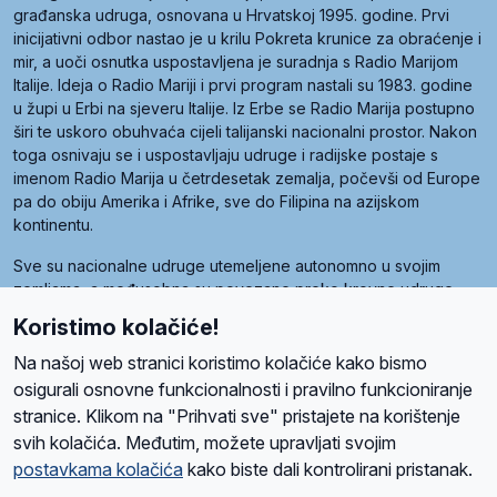
građanska udruga, osnovana u Hrvatskoj 1995. godine. Prvi
inicijativni odbor nastao je u krilu Pokreta krunice za obraćenje i
mir, a uoči osnutka uspostavljena je suradnja s Radio Marijom
Italije. Ideja o Radio Mariji i prvi program nastali su 1983. godine
u župi u Erbi na sjeveru Italije. Iz Erbe se Radio Marija postupno
širi te uskoro obuhvaća cijeli talijanski nacionalni prostor. Nakon
toga osnivaju se i uspostavljaju udruge i radijske postaje s
imenom Radio Marija u četrdesetak zemalja, počevši od Europe
pa do obiju Amerika i Afrike, sve do Filipina na azijskom
kontinentu.
Sve su nacionalne udruge utemeljene autonomno u svojim
zemljama, a međusobna su povezane preko krovne udruge
pod nazivom Svjetska obitelj Radio Marije (World Family of
Koristimo kolačiće!
Radio Maria). Svjetsku obitelj utemeljilo je sedam članica, među
kojima je i hrvatska Udruga Radio Marija.
Na našoj web stranici koristimo kolačiće kako bismo
osigurali osnovne funkcionalnosti i pravilno funkcioniranje
stranice. Klikom na "Prihvati sve" pristajete na korištenje
svih kolačića. Međutim, možete upravljati svojim
O nama
Radio
Program
Volonteri
Prijatelji
Kontakt
Pravila privatnosti
postavkama kolačića
kako biste dali kontrolirani pristanak.
Kolačići
Uvjeti korištenja