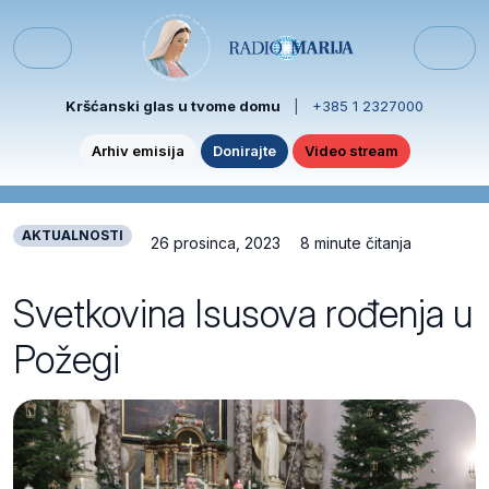
Skip to content
Skip to footer
Menu
Kršćanski glas u tvome domu
|
+385 1 2327000
Arhiv emisija
Donirajte
Video stream
AKTUALNOSTI
26 prosinca, 2023
8 minute čitanja
Svetkovina Isusova rođenja u
Požegi