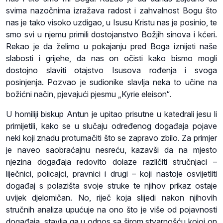
svima nazočnima izražava radost i zahvalnost Bogu što
nas je tako visoko uzdigao, u Isusu Kristu nas je posinio, te
smo svi u njemu primili dostojanstvo Božjih sinova i kćeri.
Rekao je da želimo u pokajanju pred Boga iznijeti naše
slabosti i grijehe, da nas on očisti kako bismo mogli
dostojno slaviti otajstvo Isusova rođenja i svoga
posinjenja. Pozvao je sudionike slavlja neka to učine na
božićni način, pjevajući pjesmu „Kyrie eleison“.
U homiliji biskup Antun je upitao prisutne u katedrali jesu li
primijetili, kako se u slučaju određenog događaja pojave
neki koji znadu protumačiti što se zapravo zbilo. Za primjer
je naveo saobraćajnu nesreću, kazavši da na mjesto
njezina događaja redovito dolaze različiti stručnjaci –
liječnici, policajci, pravnici i drugi – koji nastoje osvijetliti
događaj s polazišta svoje struke te njihov prikaz ostaje
uvijek djelomičan. No, riječ koja slijedi nakon njihovih
stručnih analiza upućuje na ono što je više od pojavnosti
događaja, stavlja ga u odnos sa širom stvarnošću kojoj on