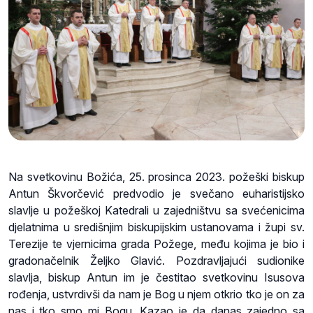
Na svetkovinu Božića, 25. prosinca 2023. požeški biskup
Antun Škvorčević predvodio je svečano euharistijsko
slavlje u požeškoj Katedrali u zajedništvu sa svećenicima
djelatnima u središnjim biskupijskim ustanovama i župi sv.
Terezije te vjernicima grada Požege, među kojima je bio i
gradonačelnik Željko Glavić. Pozdravljajući sudionike
slavlja, biskup Antun im je čestitao svetkovinu Isusova
rođenja, ustvrdivši da nam je Bog u njem otkrio tko je on za
nas i tko smo mi Bogu. Kazao je da danas zajedno sa