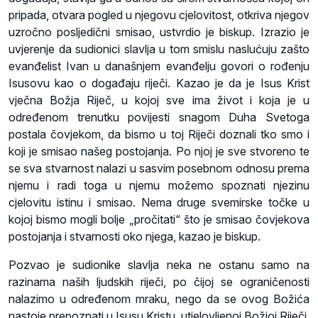
pripada, otvara pogled u njegovu cjelovitost, otkriva njegov
uzročno posljedični smisao, ustvrdio je biskup. Izrazio je
uvjerenje da sudionici slavlja u tom smislu naslućuju zašto
evanđelist Ivan u današnjem evanđelju govori o rođenju
Isusovu kao o događaju riječi. Kazao je da je Isus Krist
vječna Božja Riječ, u kojoj sve ima život i koja je u
određenom trenutku povijesti snagom Duha Svetoga
postala čovjekom, da bismo u toj Riječi doznali tko smo i
koji je smisao našeg postojanja. Po njoj je sve stvoreno te
se sva stvarnost nalazi u sasvim posebnom odnosu prema
njemu i radi toga u njemu možemo spoznati njezinu
cjelovitu istinu i smisao. Nema druge svemirske točke u
kojoj bismo mogli bolje „pročitati“ što je smisao čovjekova
postojanja i stvarnosti oko njega, kazao je biskup.
Pozvao je sudionike slavlja neka ne ostanu samo na
razinama naših ljudskih riječi, po čijoj se ograničenosti
nalazimo u određenom mraku, nego da se ovog Božića
nastoje prepoznati u Isusu Kristu, utjelovljenoj Božjoj Riječi,