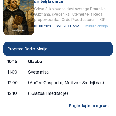
širitelj krunice
Crkva 8. kolovoza slavi svetoga Dominika
Guzmana, svećenika i utemeljitelja Reda
propovjednika (Ordo Praedicatorum – OP).
Svojim životom, dubokom ljubavlju prema
08.08.2026. · SVETAC DANA ·
3 minute čitanja
Kristu…
Program Radio Marija
10:15
Glazba
11:00
Sveta misa
12:00
(Anđeo Gospodnji; Molitva - Srednji čas)
12:10
(..Glazba I meditacije)
Pogledajte program