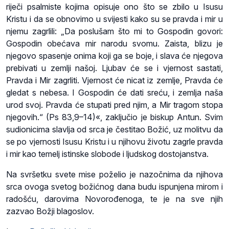
riječi psalmiste kojima opisuje ono što se zbilo u Isusu
Kristu i da se obnovimo u svijesti kako su se pravda i mir u
njemu zagrlili: „Da poslušam što mi to Gospodin govori:
Gospodin obećava mir narodu svomu. Zaista, blizu je
njegovo spasenje onima koji ga se boje, i slava će njegova
prebivati u zemlji našoj. Ljubav će se i vjernost sastati,
Pravda i Mir zagrliti. Vjernost će nicat iz zemlje, Pravda će
gledat s nebesa. I Gospodin će dati sreću, i zemlja naša
urod svoj. Pravda će stupati pred njim, a Mir tragom stopa
njegovih.“ (Ps 83,9–14)«, zaključio je biskup Antun. Svim
sudionicima slavlja od srca je čestitao Božić, uz molitvu da
se po vjernosti Isusu Kristu i u njihovu životu zagrle pravda
i mir kao temelj istinske slobode i ljudskog dostojanstva.
Na svršetku svete mise poželio je nazočnima da njihova
srca ovoga svetog božićnog dana budu ispunjena mirom i
radošću, darovima Novorođenoga, te je na sve njih
zazvao Božji blagoslov.