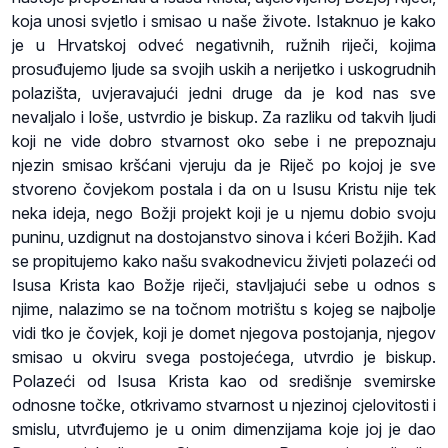
koja unosi svjetlo i smisao u naše živote. Istaknuo je kako
je u Hrvatskoj odveć negativnih, ružnih riječi, kojima
prosuđujemo ljude sa svojih uskih a nerijetko i uskogrudnih
polazišta, uvjeravajući jedni druge da je kod nas sve
nevaljalo i loše, ustvrdio je biskup. Za razliku od takvih ljudi
koji ne vide dobro stvarnost oko sebe i ne prepoznaju
njezin smisao kršćani vjeruju da je Riječ po kojoj je sve
stvoreno čovjekom postala i da on u Isusu Kristu nije tek
neka ideja, nego Božji projekt koji je u njemu dobio svoju
puninu, uzdignut na dostojanstvo sinova i kćeri Božjih. Kad
se propitujemo kako našu svakodnevicu živjeti polazeći od
Isusa Krista kao Božje riječi, stavljajući sebe u odnos s
njime, nalazimo se na točnom motrištu s kojeg se najbolje
vidi tko je čovjek, koji je domet njegova postojanja, njegov
smisao u okviru svega postojećega, utvrdio je biskup.
Polazeći od Isusa Krista kao od središnje svemirske
odnosne točke, otkrivamo stvarnost u njezinoj cjelovitosti i
smislu, utvrđujemo je u onim dimenzijama koje joj je dao