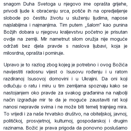
snagom Duha Svetoga u njegovo ime oprašta grijehe,
privodi ljude k obraćenju srca, potiče ih na opredjeljenje
slobode po čestitu životu u služenju ljudima, napose
najslabijima i najmanjima. Tim putem „šalom“ kao punina
Božjih dobara u njegovu kraljevstvu početno je prisutan
ovdje na zemlji. Mir nametnut silom oružja nije moguće
održati bez djela pravde s naslova ljubavi, koja je
milosrdna, oprašta i pomiruje.
Upravo je to razlog zbog kojeg je potrebno i ovog Božića
navijestiti radosnu vijest o Isusovu rođenju i u ratom
razdiranoj Isusovoj domovini i u Ukrajini. Da oni koji
odlučuju o ratu i miru u tim zemljama spoznaju kako se
nastojanjem oko pravde za svakog građanina na najbolji
način izgrađuje mir te da je moguće zaustaviti rat koji
nanosi nepravde svima i ne može biti temelj trajnijeg mira.
To vrijedi i za naše hrvatsko društvo, na obiteljskoj, javnoj,
političkoj, prosvjetnoj, kulturnoj, gospodarskoj i drugim
razinama. Božić je prava prigoda da ponovno poslušamo