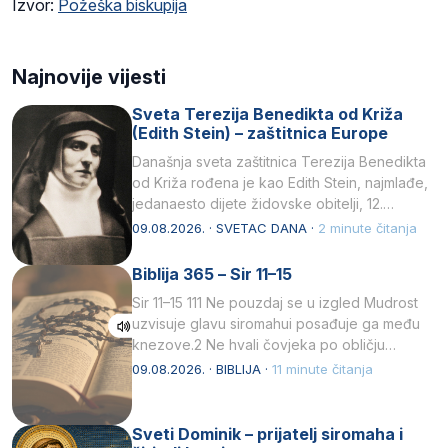
Izvor:
Požeška biskupija
Najnovije vijesti
Sveta Terezija Benedikta od Križa
(Edith Stein) – zaštitnica Europe
Današnja sveta zaštitnica Terezija Benedikta
od Križa rođena je kao Edith Stein, najmlađe,
jedanaesto dijete židovske obitelji, 12.
listopada 1891, u Wrocławu…
09.08.2026. · SVETAC DANA ·
2 minute čitanja
Biblija 365 – Sir 11–15
Sir 11–15 111 Ne pouzdaj se u izgled Mudrost
uzvisuje glavu siromahui posađuje ga među
knezove.2 Ne hvali čovjeka po obličju
njegovui…
09.08.2026. · BIBLIJA ·
11 minute čitanja
Sveti Dominik – prijatelj siromaha i