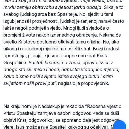
Narod koji je u tmini hodio svjetlost vidje veliku; one što
mrklu zemlju obitavahu svjetlost jarka obasja
. Slika je to
svakog ljudskog srca bez Spasitelja. No, sjediti u tami
izgubljenosti i prosječnosti, ljudskoj je ranjenoj naravi često
lakše negoli podnijeti svjetlo. Mnogi ljudi svjedoče o
promjeni života nakon iznenadnog obraćenja. Nekima će
svjetlo Kristovo postupno otkrivati tamu grijeha. No, ako
nikada i ni u kakvoj mjeri nismo osjetili strah Božji i radost
oproštenja, pitanje je jesmo li uopće upoznali Krista
Gospodina.
Postati kršćanima znači
, upravo,
izići iz
onoga što svi misle i hoće, napustiti vladajuća mjerila,
kako bismo našli svijetlo istine svojega bitka i s tim
svijetlom našli pravi put”,
naglasio je propovjednik.
Na kraju homilije Nadbiskup je rekao da “Radosna vijest o
Kristu Spasitelju zahtijeva osobni odgovor. Kada se duši
objavi Krist, odgovor koji se spontano daje jest odgovor
vjere. Isus možda nije Spasitelj kakvog su očekivali. Misli