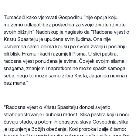
Tumačeći kako vjerovati Gospodinu “nije opcija koju
možemo odlagati bez posljedica za svoje živote i živote
svojih bližnjih” Nadbiskup je naglasio da “Radosna vijest o
Kristu Spasitelju je upućena svim ljudima. Ona nije
usmjerena samo onima koji su po svom zvanju i poslanju
bili bliski Hramu i kadri razumjeti Pisma. U slici pastira,
radosna vijest ponuđena je svima. Čovjek svojim silama i
snagama, znanjem i napretkom ne može spasiti samoga
sebe, nego to može samo žrtva Krista, Jaganjca nevina i
bez mane.”
“Radosna vijest o Kristu Spasitelju donosi svijetlo,
strahopoštovanje i duboku radost. Slika pastira koji u noći
čuvaju stado, a potom ih obasjava slava Gospodnja, slika
je ispunjenja Božjih obećanja. Kod proroka Izaije čitamo: