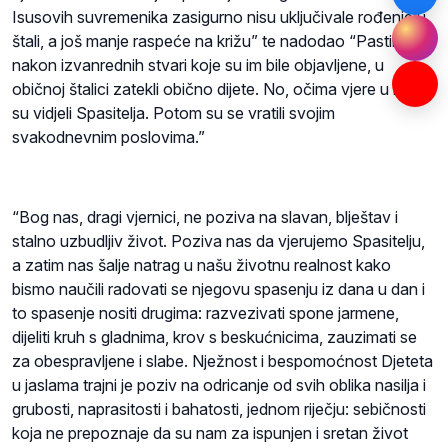
Isusovih suvremenika zasigurno nisu uključivale rođenje u
štali, a još manje raspeće na križu” te nadodao “Pastiri su,
nakon izvanrednih stvari koje su im bile objavljene, u
običnoj štalici zatekli obično dijete. No, očima vjere u njemu
su vidjeli Spasitelja. Potom su se vratili svojim
svakodnevnim poslovima.”
“Bog nas, dragi vjernici, ne poziva na slavan, blještav i
stalno uzbudljiv život. Poziva nas da vjerujemo Spasitelju,
a zatim nas šalje natrag u našu životnu realnost kako
bismo naučili radovati se njegovu spasenju iz dana u dan i
to spasenje nositi drugima: razvezivati spone jarmene,
dijeliti kruh s gladnima, krov s beskućnicima, zauzimati se
za obespravljene i slabe. Nježnost i bespomoćnost Djeteta
u jaslama trajni je poziv na odricanje od svih oblika nasilja i
grubosti, naprasitosti i bahatosti, jednom riječju: sebičnosti
koja ne prepoznaje da su nam za ispunjen i sretan život