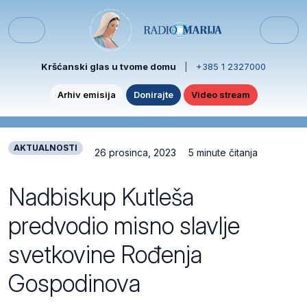
Skip to content
Skip to footer
Menu
Kršćanski glas u tvome domu
|
+385 1 2327000
Arhiv emisija
Donirajte
Video stream
AKTUALNOSTI
26 prosinca, 2023
5 minute čitanja
Nadbiskup Kutleša
predvodio misno slavlje
svetkovine Rođenja
Gospodinova