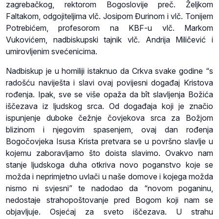
zagrebačkog, rektorom Bogoslovije preč. Željkom
Faltakom, odgojiteljima vlč. Josipom Đurinom i vlč. Tonijem
Potrebićem, profesorom na KBF-u vlč. Markom
Vukovićem, nadbiskupski tajnik vlč. Andrija Miličević i
umirovljenim svećenicima.
Nadbiskup je u homiliji istaknuo da Crkva svake godine “s
radošću naviješta i slavi ovaj povijesni događaj Kristova
rođenja. Ipak, sve se više opaža da bît slavljenja Božića
iščezava iz ljudskog srca. Od događaja koji je značio
ispunjenje duboke čežnje čovjekova srca za Božjom
blizinom i njegovim spasenjem, ovaj dan rođenja
Bogočovjeka Isusa Krista pretvara se u površno slavlje u
kojemu zaboravljamo što doista slavimo. Ovakvo nam
stanje ljudskoga duha otkriva novo poganstvo koje se
možda i neprimjetno uvlači u naše domove i kojega možda
nismo ni svjesni” te nadodao da “novom poganinu,
nedostaje strahopoštovanje pred Bogom koji nam se
objavljuje. Osjećaj za sveto iščezava. U strahu