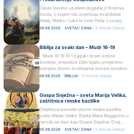
Danas slavimo uzvišeni događaj iz Kristova
života, o kojem nas izvješćuju evanđelisti
Matej, Marko i Luka te sveti Petar u svojoj
drugoj…
06.08.2026. · SVETAC DANA ·
3 minute čitanja
Biblija za svaki dan – Mudr 16-19
Mudr 16-19 16 1 Egipat i Izrael: kobne
životinje, prepelice Zato bijahu primjereno
kažnjeni sličnim životinjamai mučeni mnoštvom
kukaca.2 A narod…
06.08.2026. · BIBLIJA ·
11 minute čitanja
Gospa Snježna – sveta Marija Velika,
zaštitnica rimske bazilike
Obljetnica posvete slavne rimske bazilike
svete Marije Velike (Santa Maria Maggiore) u
narodu se slavi kao Gospa Snježna. Ovaj
naziv, Sancta Maria…
05.08.2026. · SVETAC DANA ·
2 minute čitanja