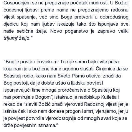
Gospodnjem se ne prepoznaje početak mudrosti. U Božjoj
čudesnoj ljubavi prema nama ne prepoznajemo radosnu
vijest spasenja, već smo Boga pretvorili u dobrodušnog
djedicu koji nam ljubav iskazuje tako što ispunjava sve
naše sebične želje. Novo poganstvo je zapravo veliki
trijumf želja.”
“Bog je postao čovjekom! To nije samo bajkovita priča
koju nam je u božićne dane ugodno slušati. Činjenica da se
Spasitelj rodio, kako nam Sveto Pismo otkriva, znači da
Bog postoji, da je doista ušao u ljudsku povijest
ispunjavajući time mnoga proročanstva o Spasitelju koji
nas pomiruje s Bogom”, istaknuo je nadbiskup Kutleša i
rekao da “slaviti Božić znači vjerovati Radosnoj vijesti jer je
istinita čak i ako nam donese progon i smrt, vjerujemo, jer ju
je povijest potvrdila vjerodostojnije od mnogih svari koje se
drže povijesnim istinama.”