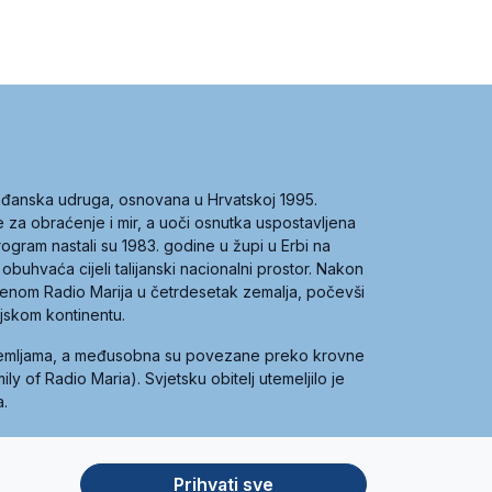
građanska udruga, osnovana u Hrvatskoj 1995.
ce za obraćenje i mir, a uoči osnutka uspostavljena
 program nastali su 1983. godine u župi u Erbi na
 obuhvaća cijeli talijanski nacionalni prostor. Nakon
 imenom Radio Marija u četrdesetak zemalja, počevši
ijskom kontinentu.
zemljama, a međusobna su povezane preko krovne
y of Radio Maria). Svjetsku obitelj utemeljilo je
a.
Prihvati sve