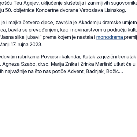
gošću Teu Agejev, uključenje slušatelja i zanimljivih sugovornik
nju 50. obljetnice Koncertne dvorane Vatroslava Lisinskog.
je i majka četvero djece, završila je Akademiju dramske umjetn
jica, bavila se prevođenjem, kao i novinarstvom u području kult
Jasna slika ljubavi” prema kojem je nastala i
monodrama
premi
riji 17. rujna 2023.
dovitim rubrikama Povijesni kalendar, Kutak za jezični trenutak 
c. Agneza Szabo, dr.sc. Marija Znika i Zrinka Martinić utkat će u 
njih najvažnije na što nas potiče Advent, Badnjak, Božić…