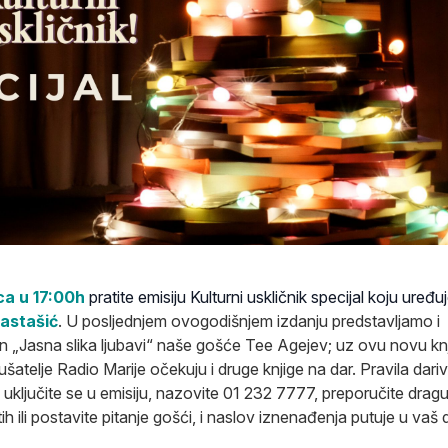
ca u 17:00h
pratite emisiju Kulturni uskličnik specijal koju uređuj
astašić
. U posljednjem ovogodišnjem izdanju predstavljamo i
 „Jasna slika ljubavi“ naše gošće Tee Agejev; uz ovu novu knj
lušatelje Radio Marije očekuju i druge knjige na dar. Pravila dari
 uključite se u emisiju, nazovite 01 232 7777, preporučite dragu
ih ili postavite pitanje gošći, i naslov iznenađenja putuje u vaš