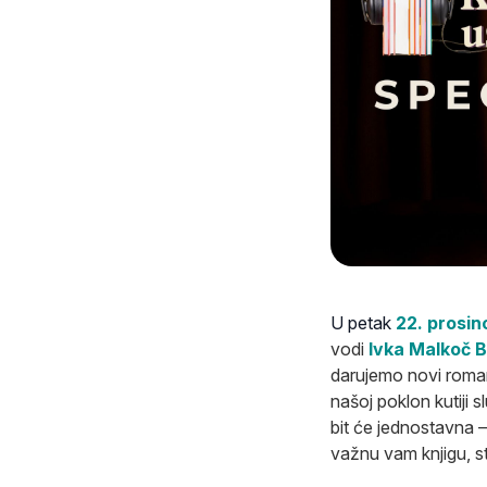
U petak
22. prosin
vodi
Ivka Malkoč B
darujemo novi roman
našoj poklon kutiji s
bit će jednostavna –
važnu vam knjigu, st