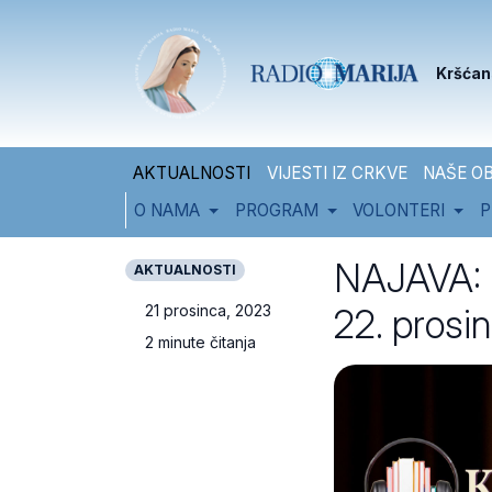
Skip to content
Skip to footer
Kršćan
AKTUALNOSTI
VIJESTI IZ CRKVE
NAŠE OB
O NAMA
PROGRAM
VOLONTERI
P
NAJAVA: Ku
AKTUALNOSTI
22. prosi
21 prosinca, 2023
2 minute čitanja