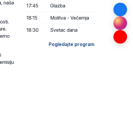
a, naša
17:45
Glazba
18:15
Molitva - Večernja
osti.
ure.
18:30
Svetac dana
jerno
Pogledajte program
i
emisiju