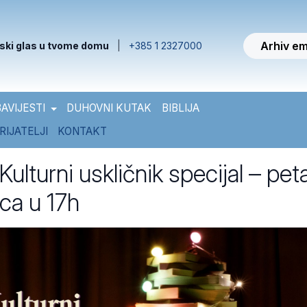
Arhiv em
ski glas u tvome domu
|
+385 1 2327000
AVIJESTI
DUHOVNI KUTAK
BIBLIJA
RIJATELJI
KONTAKT
lturni uskličnik specijal – pet
nca u 17h