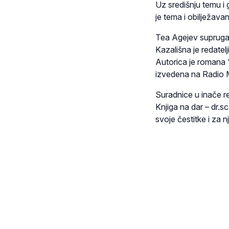
Uz središnju temu i 
je tema i obilježava
Tea Agejev supruga 
Kazališna je redatel
Autorica je romana “
izvedena na Radio Ma
Suradnice u inače re
Knjiga na dar – dr.s
svoje čestitke i za 