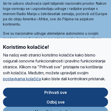
širi te uskoro obuhvaća cijeli talijanski nacionalni prostor. Nakon
toga osnivaju se i uspostavljaju udruge i radijske postaje s
imenom Radio Marija u četrdesetak zemalja, počevši od Europe
pa do obiju Amerika i Afrike, sve do Filipina na azijskom
kontinentu.
Sve su nacionalne udruge utemeljene autonomno u svojim
zemljama, a međusobna su povezane preko krovne udruge
pod nazivom Svjetska obitelj Radio Marije (World Family of
Koristimo kolačiće!
Radio Maria). Svjetsku obitelj utemeljilo je sedam članica, među
kojima je i hrvatska Udruga Radio Marija.
Na našoj web stranici koristimo kolačiće kako bismo
osigurali osnovne funkcionalnosti i pravilno funkcioniranje
stranice. Klikom na "Prihvati sve" pristajete na korištenje
svih kolačića. Međutim, možete upravljati svojim
O nama
Radio
Program
Volonteri
Prijatelji
Kontakt
Pravila privatnosti
postavkama kolačića
kako biste dali kontrolirani pristanak.
Kolačići
Uvjeti korištenja
Ova stranica je zaštićena Google reCAPTCHA sustavom
Prihvati sve
Odbij sve
App
Google
Store
Play