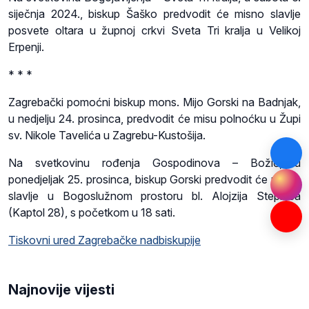
siječnja 2024., biskup Šaško predvodit će misno slavlje
posvete oltara u župnoj crkvi Sveta Tri kralja u Velikoj
Erpenji.
* * *
Zagrebački pomoćni biskup mons. Mijo Gorski na Badnjak,
u nedjelju 24. prosinca, predvodit će misu polnoćku u Župi
sv. Nikole Tavelića u Zagrebu-Kustošija.
Na svetkovinu rođenja Gospodinova – Božić, u
ponedjeljak 25. prosinca, biskup Gorski predvodit će misno
slavlje u Bogoslužnom prostoru bl. Alojzija Stepinca
(Kaptol 28), s početkom u 18 sati.
Tiskovni ured Zagrebačke nadbiskupije
Najnovije vijesti