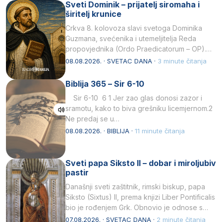
Sveti Dominik – prijatelj siromaha i
širitelj krunice
Crkva 8. kolovoza slavi svetoga Dominika
Guzmana, svećenika i utemeljitelja Reda
propovjednika (Ordo Praedicatorum – OP).
Svojim životom, dubokom ljubavlju prema
08.08.2026. · SVETAC DANA ·
3 minute čitanja
Kristu…
Biblija 365 – Sir 6-10
Sir 6-10 6 1 Jer zao glas donosi zazor i
sramotu, kako to biva grešniku licemjernom.2
Ne predaj se u…
08.08.2026. · BIBLIJA ·
11 minute čitanja
Sveti papa Siksto II – dobar i miroljubiv
pastir
Današnji sveti zaštitnik, rimski biskup, papa
Siksto (Sixtus) II, prema knjizi Liber Pontificalis
bio je rođenjem Grk. Obnovio je odnose s
afričkim…
07.08.2026. · SVETAC DANA ·
2 minute čitanja