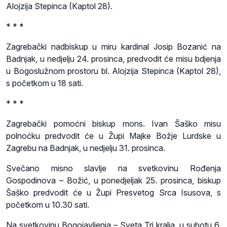
Alojzija Stepinca (Kaptol 28).
* * *
Zagrebački nadbiskup u miru kardinal Josip Bozanić na
Badnjak, u nedjelju 24. prosinca, predvodit će misu bdjenja
u Bogoslužnom prostoru bl. Alojzija Stepinca (Kaptol 28),
s početkom u 18 sati.
* * *
Zagrebački pomoćni biskup mons. Ivan Šaško misu
polnoćku predvodit će u Župi Majke Božje Lurdske u
Zagrebu na Badnjak, u nedjelju 31. prosinca.
Svečano misno slavlje na svetkovinu Rođenja
Gospodinova – Božić, u ponedjeljak 25. prosinca, biskup
Šaško predvodit će u Župi Presvetog Srca Isusova, s
početkom u 10.30 sati.
Na svetkovinu Bogojavljenja – Sveta Tri kralja, u subotu 6.