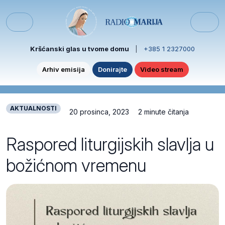
Skip to content
Skip to footer
Menu
Kršćanski glas u tvome domu
|
+385 1 2327000
Arhiv emisija
Donirajte
Video stream
AKTUALNOSTI
20 prosinca, 2023
2 minute čitanja
Raspored liturgijskih slavlja u
božićnom vremenu