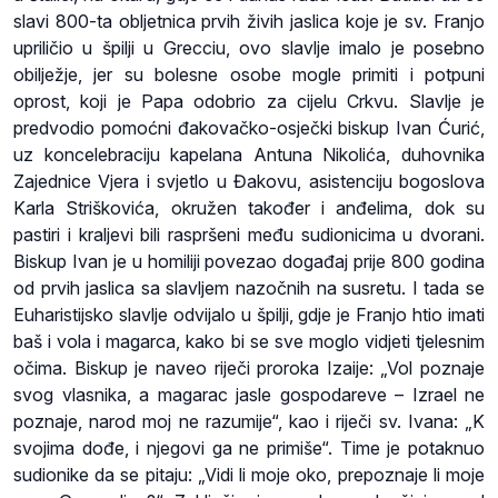
slavi 800-ta obljetnica prvih živih jaslica koje je sv. Franjo
upriličio u špilji u Grecciu, ovo slavlje imalo je posebno
obilježje, jer su bolesne osobe mogle primiti i potpuni
oprost, koji je Papa odobrio za cijelu Crkvu. Slavlje je
predvodio pomoćni đakovačko-osječki biskup Ivan Ćurić,
uz koncelebraciju kapelana Antuna Nikolića, duhovnika
Zajednice Vjera i svjetlo u Đakovu, asistenciju bogoslova
Karla Striškovića, okružen također i anđelima, dok su
pastiri i kraljevi bili raspršeni među sudionicima u dvorani.
Biskup Ivan je u homiliji povezao događaj prije 800 godina
od prvih jaslica sa slavljem nazočnih na susretu. I tada se
Euharistijsko slavlje odvijalo u špilji, gdje je Franjo htio imati
baš i vola i magarca, kako bi se sve moglo vidjeti tjelesnim
očima. Biskup je naveo riječi proroka Izaije: „Vol poznaje
svog vlasnika, a magarac jasle gospodareve – Izrael ne
poznaje, narod moj ne razumije“, kao i riječi sv. Ivana: „K
svojima dođe, i njegovi ga ne primiše“. Time je potaknuo
sudionike da se pitaju: „Vidi li moje oko, prepoznaje li moje