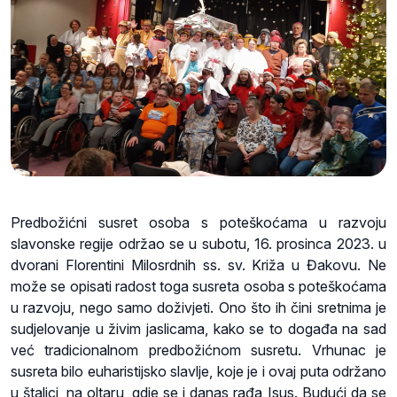
Predbožićni susret osoba s poteškoćama u razvoju
slavonske regije održao se u subotu, 16. prosinca 2023. u
dvorani Florentini Milosrdnih ss. sv. Križa u Đakovu. Ne
može se opisati radost toga susreta osoba s poteškoćama
u razvoju, nego samo doživjeti. Ono što ih čini sretnima je
sudjelovanje u živim jaslicama, kako se to događa na sad
već tradicionalnom predbožićnom susretu. Vrhunac je
susreta bilo euharistijsko slavlje, koje je i ovaj puta održano
u štalici, na oltaru, gdje se i danas rađa Isus. Budući da se