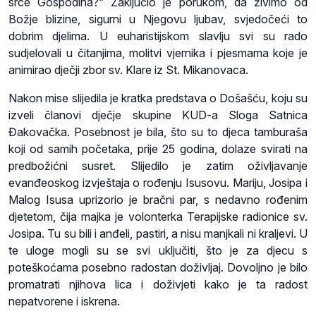
srce Gospodina?“ Zaključio je porukom, da živimo od
Božje blizine, sigurni u Njegovu ljubav, svjedočeći to
dobrim djelima. U euharistijskom slavlju svi su rado
sudjelovali u čitanjima, molitvi vjernika i pjesmama koje je
animirao dječji zbor sv. Klare iz St. Mikanovaca.
Nakon mise slijedila je kratka predstava o Došašću, koju su
izveli članovi dječje skupine KUD-a Sloga Satnica
Đakovačka. Posebnost je bila, što su to djeca tamburaša
koji od samih početaka, prije 25 godina, dolaze svirati na
predbožićni susret. Slijedilo je zatim oživljavanje
evanđeoskog izvještaja o rođenju Isusovu. Mariju, Josipa i
Malog Isusa uprizorio je bračni par, s nedavno rođenim
djetetom, čija majka je volonterka Terapijske radionice sv.
Josipa. Tu su bili i anđeli, pastiri, a nisu manjkali ni kraljevi. U
te uloge mogli su se svi uključiti, što je za djecu s
poteškoćama posebno radostan doživljaj. Dovoljno je bilo
promatrati njihova lica i doživjeti kako je ta radost
nepatvorene i iskrena.