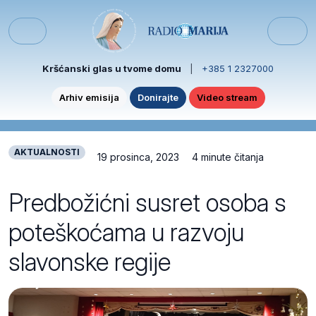
Skip to content
Skip to footer
Menu
Kršćanski glas u tvome domu
|
+385 1 2327000
Arhiv emisija
Donirajte
Video stream
AKTUALNOSTI
19 prosinca, 2023
4 minute čitanja
Predbožićni susret osoba s
poteškoćama u razvoju
slavonske regije