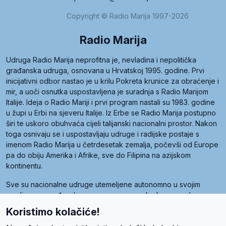
Copyright © Radio Marija 1997-2026
Radio Marija
Udruga Radio Marija neprofitna je, nevladina i nepolitička
građanska udruga, osnovana u Hrvatskoj 1995. godine. Prvi
inicijativni odbor nastao je u krilu Pokreta krunice za obraćenje i
mir, a uoči osnutka uspostavljena je suradnja s Radio Marijom
Italije. Ideja o Radio Mariji i prvi program nastali su 1983. godine
u župi u Erbi na sjeveru Italije. Iz Erbe se Radio Marija postupno
širi te uskoro obuhvaća cijeli talijanski nacionalni prostor. Nakon
toga osnivaju se i uspostavljaju udruge i radijske postaje s
imenom Radio Marija u četrdesetak zemalja, počevši od Europe
pa do obiju Amerika i Afrike, sve do Filipina na azijskom
kontinentu.
Sve su nacionalne udruge utemeljene autonomno u svojim
zemljama, a međusobna su povezane preko krovne udruge
pod nazivom Svjetska obitelj Radio Marije (World Family of
Koristimo kolačiće!
Radio Maria). Svjetsku obitelj utemeljilo je sedam članica, među