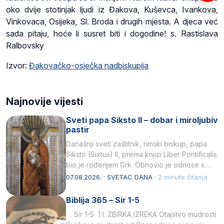
oko dvije stotinjak ljudi iz Đakova, Kuševca, Ivankova,
Vinkovaca, Osijeka, Sl. Broda i drugih mjesta. A djeca već
sada pitaju, hoće li susret biti i dogodine! s. Rastislava
Ralbovsky
Izvor:
Đakovačko-osječka nadbiskupija
Najnovije vijesti
Sveti papa Siksto II – dobar i miroljubiv
pastir
Današnji sveti zaštitnik, rimski biskup, papa
Siksto (Sixtus) II, prema knjizi Liber Pontificalis
bio je rođenjem Grk. Obnovio je odnose s
afričkim…
07.08.2026. · SVETAC DANA ·
2 minute čitanja
Biblija 365 – Sir 1-5
Sir 1-5 1 I. ZBIRKA IZREKA Otajstvo mudrosti