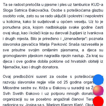
Ta se radost pretočila u pjesme i ples uz tamburice KUD-a
Sloga Satnica Đakovačka. Osobe s poteškoćama glazbu
osobito vole, zato su se rado uključili i pokretni i nepokretni
u kolicima, kako bi sudjelovali u općem veselju. Uz to je
ponuđena pica, kojom nadbiskupija svake godine časti
ovaj skup, kao i kolači koje su darovali župljani iz Ivankova
i drugih mjesta. Bilo je priređeno i „iznenađenje“: poznata
slavonska pjevačica Marija Pavković Snaša razveselila je
sve prisutne svojim omiljenim pjesmama, a djeca su
gromoglasnim pljeskom nagradila njezin nastup. Za kraj su
djeca i ove godine dobila poklone od hrvatskih obitelji iz
Njemačke, kao i drugih donatora.
Ovaj predbožićni susret za osobe s poteškoćama u
razvoju slavonske regije više od 25 godina organiziraju
Milosrdne sestre sv. Križa u Đakovu u suradnji sa Župom
Svih Svetih Đakovo i uz potporu mnogih donatora. U
organizaciji su se posebno angažirali članovi Terapijske
radionice sv. Josipa sa s. Marijom Klarom Klarić. Okupilo se