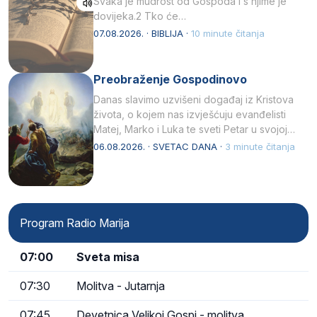
Svaka je mudrost od Gospoda i s njime je
dovijeka.2 Tko će…
07.08.2026. · BIBLIJA ·
10 minute čitanja
Preobraženje Gospodinovo
Danas slavimo uzvišeni događaj iz Kristova
života, o kojem nas izvješćuju evanđelisti
Matej, Marko i Luka te sveti Petar u svojoj
drugoj…
06.08.2026. · SVETAC DANA ·
3 minute čitanja
Program Radio Marija
07:00
Sveta misa
07:30
Molitva - Jutarnja
07:45
Devetnica Velikoj Gospi - molitva