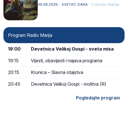
drugoj…
06.08.2026. · SVETAC DANA ·
3 minute čitanja
Program Radio Marija
19:00
Devetnica Velikoj Gospi - sveta misa
19:15
Vijesti, obavijesti i najava programa
20:15
Krunica – Slavna otajstva
20:45
Devetnica Velikoj Gospi - molitva (R)
Pogledajte program