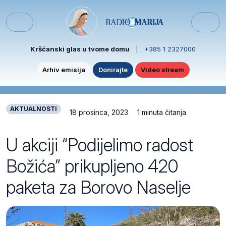
Skip to content
Skip to footer
Menu
Kršćanski glas u tvome domu
|
+385 1 2327000
Arhiv emisija
Donirajte
Video stream
AKTUALNOSTI
18 prosinca, 2023
1 minuta čitanja
U akciji “Podijelimo radost
Božića” prikupljeno 420
paketa za Borovo Naselje