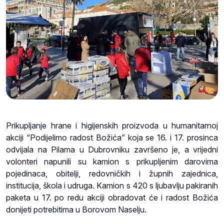
Prikupljanje hrane i higijenskih proizvoda u humanitarnoj
akciji “Podijelimo radost Božića” koja se 16. i 17. prosinca
odvijala na Pilama u Dubrovniku završeno je, a vrijedni
volonteri napunili su kamion s prikupljenim darovima
pojedinaca, obitelji, redovničkih i župnih zajednica,
institucija, škola i udruga. Kamion s 420 s ljubavlju pakiranih
paketa u 17. po redu akciji obradovat će i radost Božića
donijeti potrebitima u Borovom Naselju.