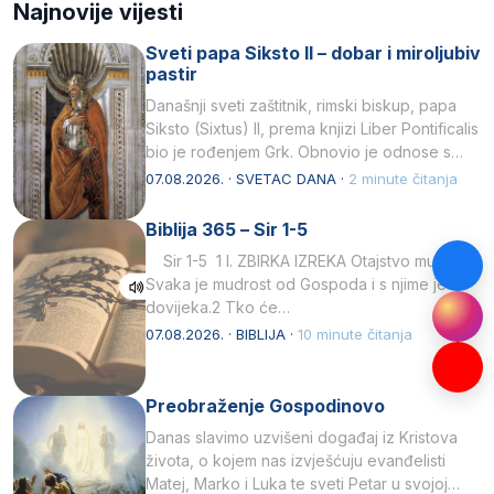
Najnovije vijesti
Sveti papa Siksto II – dobar i miroljubiv
pastir
Današnji sveti zaštitnik, rimski biskup, papa
Siksto (Sixtus) II, prema knjizi Liber Pontificalis
bio je rođenjem Grk. Obnovio je odnose s
afričkim…
07.08.2026. · SVETAC DANA ·
2 minute čitanja
Biblija 365 – Sir 1-5
Sir 1-5 1 I. ZBIRKA IZREKA Otajstvo mudrosti
Svaka je mudrost od Gospoda i s njime je
dovijeka.2 Tko će…
07.08.2026. · BIBLIJA ·
10 minute čitanja
Preobraženje Gospodinovo
Danas slavimo uzvišeni događaj iz Kristova
života, o kojem nas izvješćuju evanđelisti
Matej, Marko i Luka te sveti Petar u svojoj