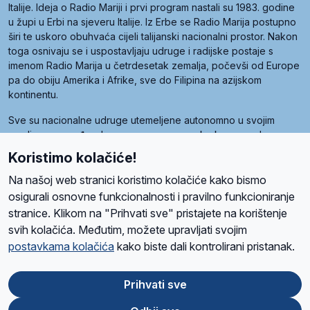
Italije. Ideja o Radio Mariji i prvi program nastali su 1983. godine
u župi u Erbi na sjeveru Italije. Iz Erbe se Radio Marija postupno
širi te uskoro obuhvaća cijeli talijanski nacionalni prostor. Nakon
toga osnivaju se i uspostavljaju udruge i radijske postaje s
imenom Radio Marija u četrdesetak zemalja, počevši od Europe
pa do obiju Amerika i Afrike, sve do Filipina na azijskom
kontinentu.
Sve su nacionalne udruge utemeljene autonomno u svojim
zemljama, a međusobna su povezane preko krovne udruge
pod nazivom Svjetska obitelj Radio Marije (World Family of
Koristimo kolačiće!
Radio Maria). Svjetsku obitelj utemeljilo je sedam članica, među
kojima je i hrvatska Udruga Radio Marija.
Na našoj web stranici koristimo kolačiće kako bismo
osigurali osnovne funkcionalnosti i pravilno funkcioniranje
stranice. Klikom na "Prihvati sve" pristajete na korištenje
svih kolačića. Međutim, možete upravljati svojim
O nama
Radio
Program
Volonteri
Prijatelji
Kontakt
Pravila privatnosti
postavkama kolačića
kako biste dali kontrolirani pristanak.
Kolačići
Uvjeti korištenja
Ova stranica je zaštićena Google reCAPTCHA sustavom
Prihvati sve