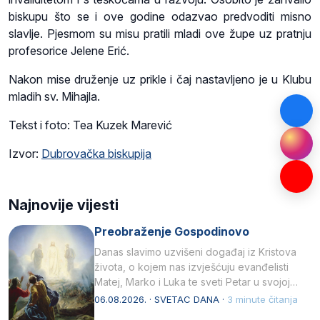
biskupu što se i ove godine odazvao predvoditi misno
slavlje. Pjesmom su misu pratili mladi ove župe uz pratnju
profesorice Jelene Erić.
Nakon mise druženje uz prikle i čaj nastavljeno je u Klubu
mladih sv. Mihajla.
Tekst i foto: Tea Kuzek Marević
Izvor:
Dubrovačka biskupija
Najnovije vijesti
Preobraženje Gospodinovo
Danas slavimo uzvišeni događaj iz Kristova
života, o kojem nas izvješćuju evanđelisti
Matej, Marko i Luka te sveti Petar u svojoj
drugoj…
06.08.2026. · SVETAC DANA ·
3 minute čitanja