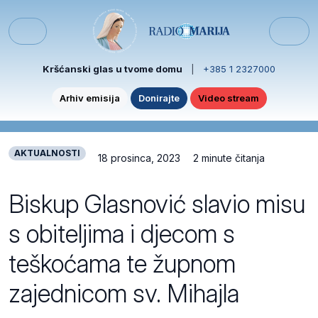
Skip to content
Skip to footer
Menu
Kršćanski glas u tvome domu
|
+385 1 2327000
Arhiv emisija
Donirajte
Video stream
AKTUALNOSTI
18 prosinca, 2023
2 minute čitanja
Biskup Glasnović slavio misu
s obiteljima i djecom s
teškoćama te župnom
zajednicom sv. Mihajla