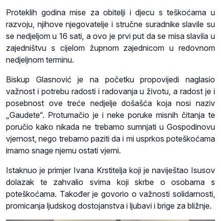
Proteklih godina mise za obitelji i djecu s teškoćama u
razvoju, njihove njegovatelje i stručne suradnike slavile su
se nedjeljom u 16 sati, a ovo je prvi put da se misa slavila u
zajedništvu s cijelom župnom zajednicom u redovnom
nedjeljnom terminu.
Biskup Glasnović je na početku propovijedi naglasio
važnost i potrebu radosti i radovanja u životu, a radost je i
posebnost ove treće nedjelje došašća koja nosi naziv
„Gaudete“. Protumačio je i neke poruke misnih čitanja te
poručio kako nikada ne trebamo sumnjati u Gospodinovu
vjernost, nego trebamo paziti da i mi usprkos poteškoćama
imamo snage njemu ostati vjerni.
Istaknuo je primjer Ivana Krstitelja koji je naviještao Isusov
dolazak te zahvalio svima koji skrbe o osobama s
poteškoćama. Također je govorio o važnosti solidarnosti,
promicanja ljudskog dostojanstva i ljubavi i brige za bližnje.