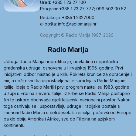
Ured: +385 1 23 27 100
Program: +385 1 23 27 777; 099 502 00 52
Redakcija: +385 1 2327000
e-pošta: info@radiomarija.hr
Copyright © Radio Marija 1997-2026
Radio Marija
Udruga Radio Marija neprofitna je, nevladina i nepolitička
građanska udruga, osnovana u Hrvatskoj 1995. godine. Prvi
inicijativni odbor nastao je u krilu Pokreta krunice za obraćenje i
mir, a uoči osnutka uspostavljena je suradnja s Radio Marijom
Italije. Ideja o Radio Mariji i prvi program nastali su 1983. godine
u župi u Erbi na sjeveru Italije. Iz Erbe se Radio Marija postupno
širi te uskoro obuhvaća cijeli talijanski nacionalni prostor. Nakon
toga osnivaju se i uspostavljaju udruge i radijske postaje s
imenom Radio Marija u četrdesetak zemalja, počevši od Europe
pa do obiju Amerika i Afrike, sve do Filipina na azijskom
kontinentu.