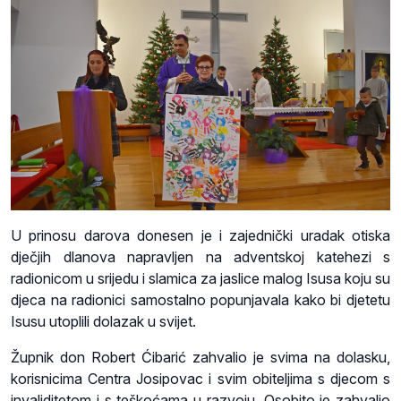
U prinosu darova donesen je i zajednički uradak otiska
dječjih dlanova napravljen na adventskoj katehezi s
radionicom u srijedu i slamica za jaslice malog Isusa koju su
djeca na radionici samostalno popunjavala kako bi djetetu
Isusu utoplili dolazak u svijet.
Župnik don Robert Ćibarić zahvalio je svima na dolasku,
korisnicima Centra Josipovac i svim obiteljima s djecom s
invaliditetom i s teškoćama u razvoju. Osobito je zahvalio