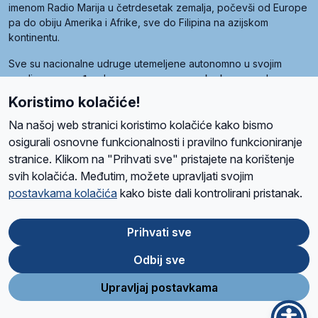
imenom Radio Marija u četrdesetak zemalja, počevši od Europe
pa do obiju Amerika i Afrike, sve do Filipina na azijskom
kontinentu.
Sve su nacionalne udruge utemeljene autonomno u svojim
zemljama, a međusobna su povezane preko krovne udruge
pod nazivom Svjetska obitelj Radio Marije (World Family of
Koristimo kolačiće!
Radio Maria). Svjetsku obitelj utemeljilo je sedam članica, među
kojima je i hrvatska Udruga Radio Marija.
Na našoj web stranici koristimo kolačiće kako bismo
osigurali osnovne funkcionalnosti i pravilno funkcioniranje
stranice. Klikom na "Prihvati sve" pristajete na korištenje
svih kolačića. Međutim, možete upravljati svojim
O nama
Radio
Program
Volonteri
Prijatelji
Kontakt
Pravila privatnosti
postavkama kolačića
kako biste dali kontrolirani pristanak.
Kolačići
Uvjeti korištenja
Ova stranica je zaštićena Google reCAPTCHA sustavom
Prihvati sve
Odbij sve
App
Google
Store
Play
Upravljaj postavkama
Design and development
SIK
&
C-Tel