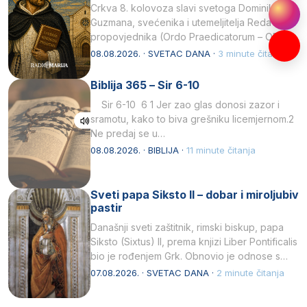
Crkva 8. kolovoza slavi svetoga Dominika
Guzmana, svećenika i utemeljitelja Reda
propovjednika (Ordo Praedicatorum – OP).
Svojim životom, dubokom ljubavlju prema
08.08.2026. · SVETAC DANA ·
3 minute čitanja
Kristu…
Biblija 365 – Sir 6-10
Sir 6-10 6 1 Jer zao glas donosi zazor i
sramotu, kako to biva grešniku licemjernom.2
Ne predaj se u…
08.08.2026. · BIBLIJA ·
11 minute čitanja
Sveti papa Siksto II – dobar i miroljubiv
pastir
Današnji sveti zaštitnik, rimski biskup, papa
Siksto (Sixtus) II, prema knjizi Liber Pontificalis
bio je rođenjem Grk. Obnovio je odnose s
afričkim…
07.08.2026. · SVETAC DANA ·
2 minute čitanja