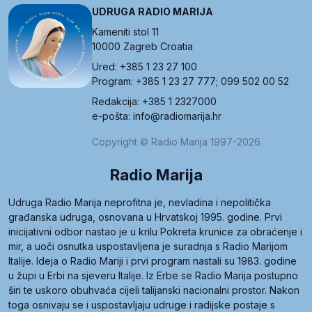
UDRUGA RADIO MARIJA
Kameniti stol 11
10000 Zagreb Croatia
Ured: +385 1 23 27 100
Program: +385 1 23 27 777; 099 502 00 52
Redakcija: +385 1 2327000
e-pošta: info@radiomarija.hr
Copyright © Radio Marija 1997-2026
Radio Marija
Udruga Radio Marija neprofitna je, nevladina i nepolitička
građanska udruga, osnovana u Hrvatskoj 1995. godine. Prvi
inicijativni odbor nastao je u krilu Pokreta krunice za obraćenje i
mir, a uoči osnutka uspostavljena je suradnja s Radio Marijom
Italije. Ideja o Radio Mariji i prvi program nastali su 1983. godine
u župi u Erbi na sjeveru Italije. Iz Erbe se Radio Marija postupno
širi te uskoro obuhvaća cijeli talijanski nacionalni prostor. Nakon
toga osnivaju se i uspostavljaju udruge i radijske postaje s