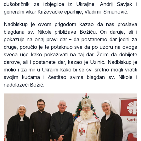
dušobrižnik za izbjeglice iz Ukrajine, Andrij Savjak i
generalni vikar Križevačke eparhije, Vladimir Simunović.
Nadbiskup je ovom prigodom kazao da nas proslava
blagdana sv. Nikole približava Božiću. On daruje, ali i
pokazuje na onaj pravi dar – da postanemo dar jedni za
druge, poručio je te potaknuo sve da po uzoru na ovoga
sveca uče kako pokazivati na taj dar. Želim da dobijete
darove, ali i postanete dar, kazao je Uzinić. Nadbiskup je
molio i za mir u Ukrajini kako bi se svi sretno mogli vratiti
svojim kućama i čestitao svima blagdan sv. Nikole i
nadolazeći Božić.