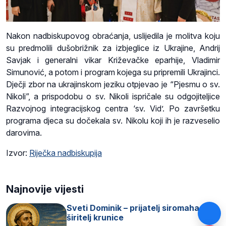
Nakon nadbiskupovog obraćanja, uslijedila je molitva koju
su predmolili dušobrižnik za izbjeglice iz Ukrajine, Andrij
Savjak i generalni vikar Križevačke eparhije, Vladimir
Simunović, a potom i program kojega su pripremili Ukrajinci.
Dječji zbor na ukrajinskom jeziku otpjevao je “Pjesmu o sv.
Nikoli”, a prispodobu o sv. Nikoli ispričale su odgojiteljice
Razvojnog integracijskog centra ‘sv. Vid’. Po završetku
programa djeca su dočekala sv. Nikolu koji ih je razveselio
darovima.
Izvor:
Riječka nadbiskupija
Najnovije vijesti
Sveti Dominik – prijatelj siromaha i
širitelj krunice