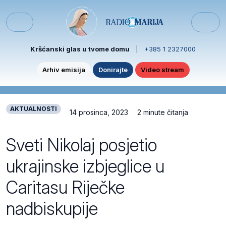
Skip to content
Skip to footer
Menu
Kršćanski glas u tvome domu
|
+385 1 2327000
Arhiv emisija
Donirajte
Video stream
AKTUALNOSTI
14 prosinca, 2023
2 minute čitanja
Sveti Nikolaj posjetio
ukrajinske izbjeglice u
Caritasu Riječke
nadbiskupije