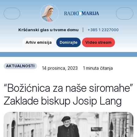
Skip to content
Skip to footer
Menu
Kršćanski glas u tvome domu
|
+385 1 2327000
Arhiv emisija
Donirajte
Video stream
AKTUALNOSTI
14 prosinca, 2023
1 minuta čitanja
“Božićnica za naše siromahe”
Zaklade biskup Josip Lang