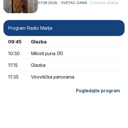
afričkim…
07.08.2026. · SVETAC DANA ·
2 minute čitanja
Program Radio Marija
09:45
Glazba
10:30
Milosti puna (R)
11:15
Glazba
11:35
Virovitička panorama
Pogledajte program