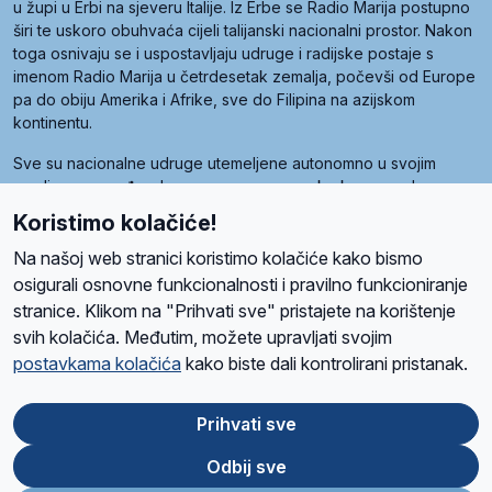
u župi u Erbi na sjeveru Italije. Iz Erbe se Radio Marija postupno
širi te uskoro obuhvaća cijeli talijanski nacionalni prostor. Nakon
toga osnivaju se i uspostavljaju udruge i radijske postaje s
imenom Radio Marija u četrdesetak zemalja, počevši od Europe
pa do obiju Amerika i Afrike, sve do Filipina na azijskom
kontinentu.
Sve su nacionalne udruge utemeljene autonomno u svojim
zemljama, a međusobna su povezane preko krovne udruge
pod nazivom Svjetska obitelj Radio Marije (World Family of
Koristimo kolačiće!
Radio Maria). Svjetsku obitelj utemeljilo je sedam članica, među
kojima je i hrvatska Udruga Radio Marija.
Na našoj web stranici koristimo kolačiće kako bismo
osigurali osnovne funkcionalnosti i pravilno funkcioniranje
stranice. Klikom na "Prihvati sve" pristajete na korištenje
svih kolačića. Međutim, možete upravljati svojim
O nama
Radio
Program
Volonteri
Prijatelji
Kontakt
Pravila privatnosti
postavkama kolačića
kako biste dali kontrolirani pristanak.
Kolačići
Uvjeti korištenja
Ova stranica je zaštićena Google reCAPTCHA sustavom
Prihvati sve
Odbij sve
App
Google
Store
Play