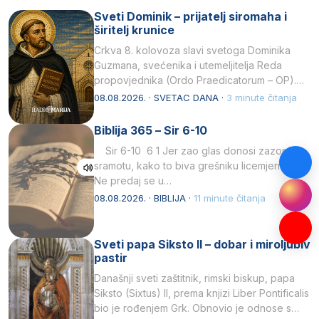
Sveti Dominik – prijatelj siromaha i
širitelj krunice
Crkva 8. kolovoza slavi svetoga Dominika
Guzmana, svećenika i utemeljitelja Reda
propovjednika (Ordo Praedicatorum – OP).
Svojim životom, dubokom ljubavlju prema
08.08.2026. · SVETAC DANA ·
3 minute čitanja
Kristu…
Biblija 365 – Sir 6-10
Sir 6-10 6 1 Jer zao glas donosi zazor i
sramotu, kako to biva grešniku licemjernom.2
Ne predaj se u…
08.08.2026. · BIBLIJA ·
11 minute čitanja
Sveti papa Siksto II – dobar i miroljubiv
pastir
Današnji sveti zaštitnik, rimski biskup, papa
Siksto (Sixtus) II, prema knjizi Liber Pontificalis
bio je rođenjem Grk. Obnovio je odnose s