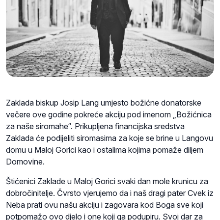
Zaklada biskup Josip Lang umjesto božićne donatorske
večere ove godine pokreće akciju pod imenom „Božićnica
za naše siromahe“. Prikupljena financijska sredstva
Zaklada će podijeliti siromasima za koje se brine u Langovu
domu u Maloj Gorici kao i ostalima kojima pomaže diljem
Domovine.
Štićenici Zaklade u Maloj Gorici svaki dan mole krunicu za
dobročinitelje. Čvrsto vjerujemo da i naš dragi pater Cvek iz
Neba prati ovu našu akciju i zagovara kod Boga sve koji
potpomažo ovo djelo i one koji ga podupiru. Svoj dar za