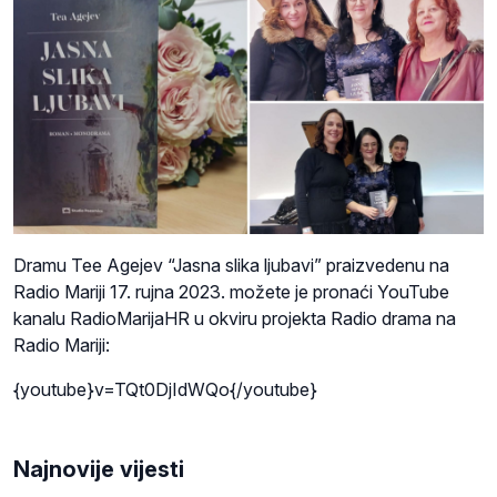
Dramu Tee Agejev “Jasna slika ljubavi” praizvedenu na
Radio Mariji 17. rujna 2023. možete je pronaći YouTube
kanalu RadioMarijaHR u okviru projekta Radio drama na
Radio Mariji:
{youtube}v=TQt0DjIdWQo{/youtube}
Najnovije vijesti