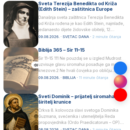
Sveta Terezija Benedikta od Križa
(Edith Stein) – zaštitnica Europe
Današnja sveta zaštitnica Terezija Benedikta
od Križa rođena je kao Edith Stein, najmlađe,
jedanaesto dijete židovske obitelji, 12.
listopada 1891, u Wrocławu…
09.08.2026. · SVETAC DANA ·
2 minute čitanja
Biblija 365 – Sir 11–15
Sir 11–15 111 Ne pouzdaj se u izgled Mudrost
uzvisuje glavu siromahui posađuje ga među
knezove.2 Ne hvali čovjeka po obličju
njegovui…
09.08.2026. · BIBLIJA ·
11 minute čitanja
Sveti Dominik – prijatelj siromaha i
širitelj krunice
Crkva 8. kolovoza slavi svetoga Dominika
Guzmana, svećenika i utemeljitelja Reda
propovjednika (Ordo Praedicatorum – OP).
Svojim životom, dubokom ljubavlju prema
08.08.2026. · SVETAC DANA ·
3 minute čitanja