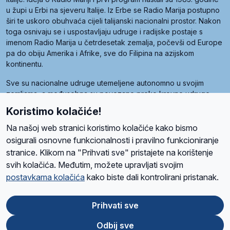
u župi u Erbi na sjeveru Italije. Iz Erbe se Radio Marija postupno
širi te uskoro obuhvaća cijeli talijanski nacionalni prostor. Nakon
toga osnivaju se i uspostavljaju udruge i radijske postaje s
imenom Radio Marija u četrdesetak zemalja, počevši od Europe
pa do obiju Amerika i Afrike, sve do Filipina na azijskom
kontinentu.
Sve su nacionalne udruge utemeljene autonomno u svojim
zemljama, a međusobna su povezane preko krovne udruge
pod nazivom Svjetska obitelj Radio Marije (World Family of
Koristimo kolačiće!
Radio Maria). Svjetsku obitelj utemeljilo je sedam članica, među
kojima je i hrvatska Udruga Radio Marija.
Na našoj web stranici koristimo kolačiće kako bismo
osigurali osnovne funkcionalnosti i pravilno funkcioniranje
stranice. Klikom na "Prihvati sve" pristajete na korištenje
svih kolačića. Međutim, možete upravljati svojim
O nama
Radio
Program
Volonteri
Prijatelji
Kontakt
Pravila privatnosti
postavkama kolačića
kako biste dali kontrolirani pristanak.
Kolačići
Uvjeti korištenja
Ova stranica je zaštićena Google reCAPTCHA sustavom
Prihvati sve
Odbij sve
App
Google