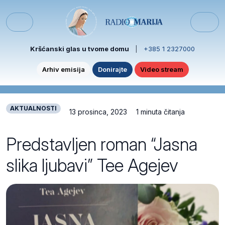
Skip to content
Skip to footer
Menu
Kršćanski glas u tvome domu
|
+385 1 2327000
Arhiv emisija
Donirajte
Video stream
AKTUALNOSTI
13 prosinca, 2023
1 minuta čitanja
Predstavljen roman “Jasna
slika ljubavi” Tee Agejev