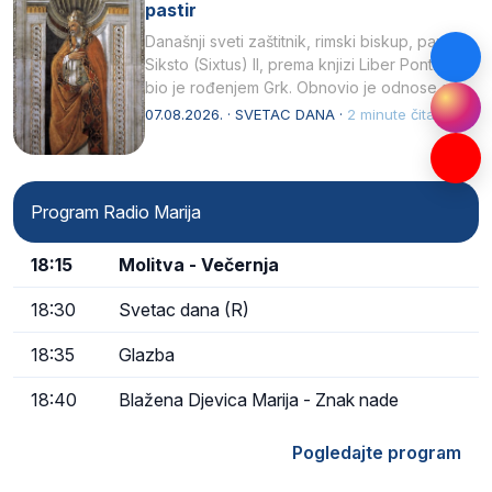
pastir
Današnji sveti zaštitnik, rimski biskup, papa
Siksto (Sixtus) II, prema knjizi Liber Pontificalis
bio je rođenjem Grk. Obnovio je odnose s
afričkim…
07.08.2026. · SVETAC DANA ·
2 minute čitanja
Program Radio Marija
18:15
Molitva - Večernja
18:30
Svetac dana (R)
18:35
Glazba
18:40
Blažena Djevica Marija - Znak nade
Pogledajte program