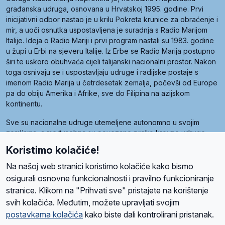
građanska udruga, osnovana u Hrvatskoj 1995. godine. Prvi
inicijativni odbor nastao je u krilu Pokreta krunice za obraćenje i
mir, a uoči osnutka uspostavljena je suradnja s Radio Marijom
Italije. Ideja o Radio Mariji i prvi program nastali su 1983. godine
u župi u Erbi na sjeveru Italije. Iz Erbe se Radio Marija postupno
širi te uskoro obuhvaća cijeli talijanski nacionalni prostor. Nakon
toga osnivaju se i uspostavljaju udruge i radijske postaje s
imenom Radio Marija u četrdesetak zemalja, počevši od Europe
pa do obiju Amerika i Afrike, sve do Filipina na azijskom
kontinentu.
Sve su nacionalne udruge utemeljene autonomno u svojim
zemljama, a međusobna su povezane preko krovne udruge
pod nazivom Svjetska obitelj Radio Marije (World Family of
Koristimo kolačiće!
Radio Maria). Svjetsku obitelj utemeljilo je sedam članica, među
kojima je i hrvatska Udruga Radio Marija.
Na našoj web stranici koristimo kolačiće kako bismo
osigurali osnovne funkcionalnosti i pravilno funkcioniranje
stranice. Klikom na "Prihvati sve" pristajete na korištenje
svih kolačića. Međutim, možete upravljati svojim
O nama
Radio
Program
Volonteri
Prijatelji
Kontakt
Pravila privatnosti
postavkama kolačića
kako biste dali kontrolirani pristanak.
Kolačići
Uvjeti korištenja