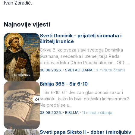
Ivan Zaradić.
Najnovije vijesti
Sveti Dominik – prijatelj siromaha i
širitelj krunice
Crkva 8. kolovoza slavi svetoga Dominika
Guzmana, svećenika i utemeljitelja Reda
propovjednika (Ordo Praedicatorum – OP).
Svojim životom, dubokom ljubavlju prema
08.08.2026. · SVETAC DANA ·
3 minute čitanja
Kristu…
Biblija 365 – Sir 6-10
Sir 6-10 6 1 Jer zao glas donosi zazor i
sramotu, kako to biva grešniku licemjernom.2
Ne predaj se u…
08.08.2026. · BIBLIJA ·
11 minute čitanja
Sveti papa Siksto II – dobar i miroljubiv