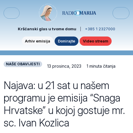
Skip to content
Skip to footer
Menu
Kršćanski glas u tvome domu
|
+385 1 2327000
Arhiv emisija
Donirajte
Video stream
NAŠE OBAVIJESTI
13 prosinca, 2023
1 minuta čitanja
Najava: u 21 sat u našem
programu je emisija “Snaga
Hrvatske” u kojoj gostuje mr.
sc. Ivan Kozlica