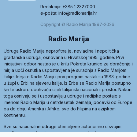
Redakcija: +385 1 2327000
e-pošta: info@radiomarija.hr
Copyright © Radio Marija 1997-2026
Radio Marija
Udruga Radio Marija neprofitna je, nevladina i nepolitička
građanska udruga, osnovana u Hrvatskoj 1995. godine. Prvi
inicijativni odbor nastao je u krilu Pokreta krunice za obraćenje i
mir, a uoči osnutka uspostavljena je suradnja s Radio Marijom
Italije. Ideja o Radio Mariji i prvi program nastali su 1983. godine
u župi u Erbi na sjeveru Italije. Iz Erbe se Radio Marija postupno
širi te uskoro obuhvaća cijeli talijanski nacionalni prostor. Nakon
toga osnivaju se i uspostavljaju udruge i radijske postaje s
imenom Radio Marija u četrdesetak zemalja, počevši od Europe
pa do obiju Amerika i Afrike, sve do Filipina na azijskom
kontinentu.
Sve su nacionalne udruge utemeljene autonomno u svojim
zemljama, a međusobna su povezane preko krovne udruge