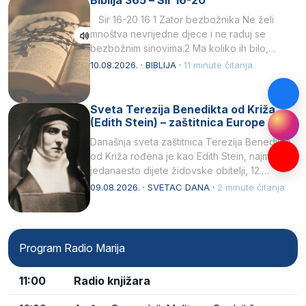
Sir 16-20 16 1 Zator bezbožnika Ne želi
mnoštva nevrijedne djece i ne raduj se
bezbožnim sinovima.2 Ma koliko ih bilo,…
10.08.2026. · BIBLIJA ·
11 minute čitanja
Sveta Terezija Benedikta od Križa
(Edith Stein) – zaštitnica Europe
Današnja sveta zaštitnica Terezija Benedikta
od Križa rođena je kao Edith Stein, najmlađe,
jedanaesto dijete židovske obitelji, 12.
listopada 1891, u Wrocławu…
09.08.2026. · SVETAC DANA ·
2 minute čitanja
Program Radio Marija
11:00
Radio knjižara