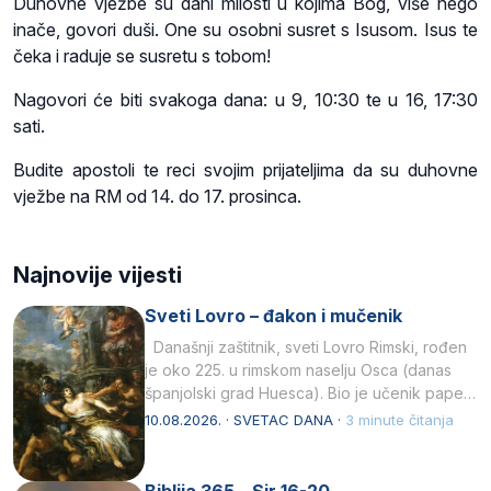
Duhovne vježbe su dani milosti u kojima Bog, više nego
inače, govori duši. One su osobni susret s Isusom. Isus te
čeka i raduje se susretu s tobom!
Nagovori će biti svakoga dana: u 9, 10:30 te u 16, 17:30
sati.
Budite apostoli te reci svojim prijateljima da su duhovne
vježbe na RM od 14. do 17. prosinca.
Najnovije vijesti
Sveti Lovro – đakon i mučenik
Današnji zaštitnik, sveti Lovro Rimski, rođen
je oko 225. u rimskom naselju Osca (danas
španjolski grad Huesca). Bio je učenik pape…
10.08.2026. · SVETAC DANA ·
3 minute čitanja
Biblija 365 – Sir 16-20