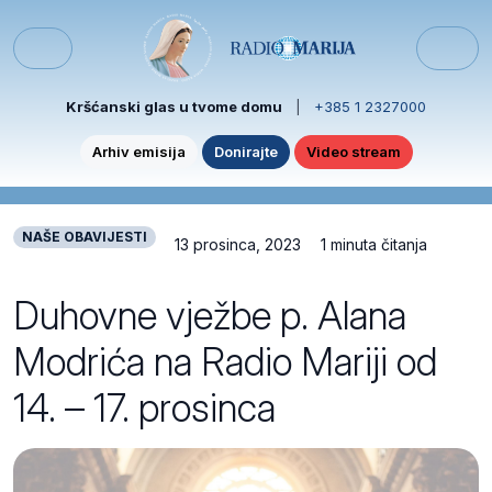
Skip to content
Skip to footer
Menu
Kršćanski glas u tvome domu
|
+385 1 2327000
Arhiv emisija
Donirajte
Video stream
NAŠE OBAVIJESTI
13 prosinca, 2023
1 minuta čitanja
Duhovne vježbe p. Alana
Modrića na Radio Mariji od
14. – 17. prosinca