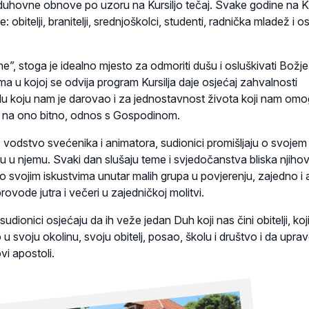
uhovne obnove po uzoru na Kursiljo tečaj. Svake godine na K
e: obitelji, branitelji, srednjoškolci, studenti, radnička mladež i 
ine”, stoga je idealno mjesto za odmoriti dušu i osluškivati Božje
a u kojoj se odvija program Kursilja daje osjećaj zahvalnosti
u koju nam je darovao i za jednostavnost života koji nam om
 na ono bitno, odnos s Gospodinom.
 vodstvo svećenika i animatora, sudionici promišljaju o svojem
ju u njemu. Svaki dan slušaju teme i svjedočanstva bliska njih
o svojim iskustvima unutar malih grupa u povjerenju, zajedno i 
provode jutra i večeri u zajedničkoj molitvi.
dionici osjećaju da ih veže jedan Duh koji nas čini obitelji, koji
 u svoju okolinu, svoju obitelj, posao, školu i društvo i da upra
i apostoli.