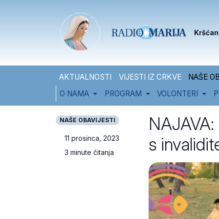
Skip to content
Skip to footer
Kršćan
AKTUALNOSTI
VIJESTI IZ CRKVE
NAŠE OB
O NAMA
PROGRAM
VOLONTERI
P
NAJAVA: u
NAŠE OBAVIJESTI
s invalidi
11 prosinca, 2023
3 minute čitanja