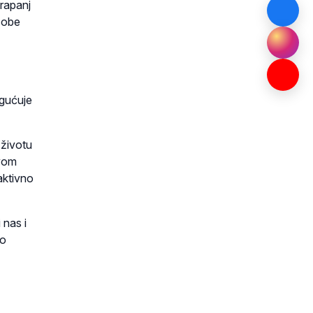
rapanj
osobe
ogućuje
 životu
ovom
aktivno
 nas i
vo