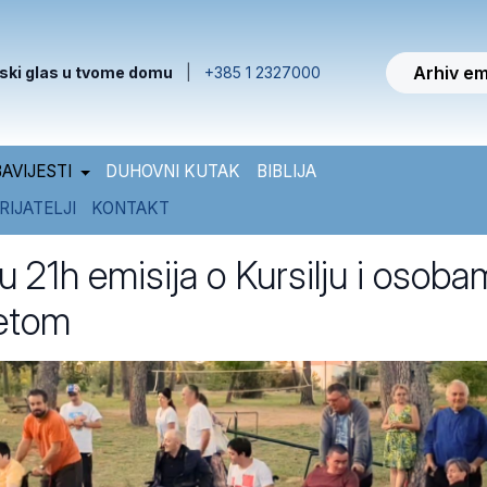
Arhiv em
ski glas u tvome domu
|
+385 1 2327000
AVIJESTI
DUHOVNI KUTAK
BIBLIJA
RIJATELJI
KONTAKT
 21h emisija o Kursilju i osoba
tetom