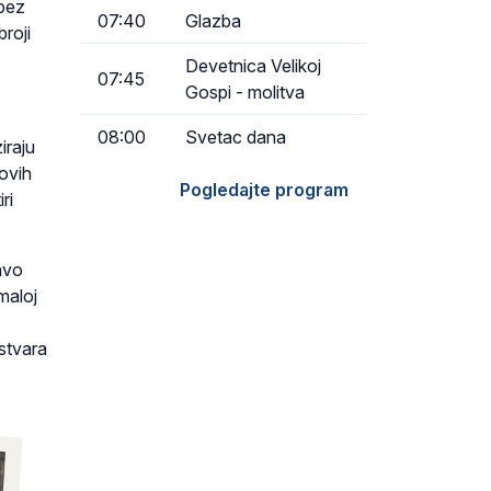
 bez
07:40
Glazba
broji
Devetnica Velikoj
07:45
Gospi - molitva
08:00
Svetac dana
iraju
ovih
Pogledajte program
ri
avo
maloj
stvara