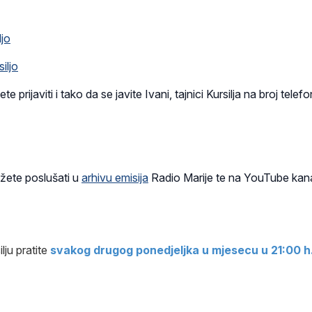
ljo
iljo
 prijaviti i tako da se javite Ivani, tajnici Kursilja na broj telefo
ožete poslušati u
arhivu emisija
Radio Marije te na YouTube kan
lju pratite
svakog drugog ponedjeljka u mjesecu u 21:00 h