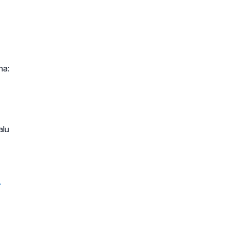
na:
alu
.