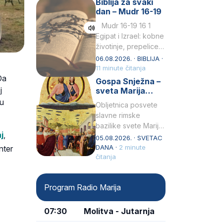
Biblija za svaki
Petar u svojoj
dan – Mudr 16-19
drugoj…
Mudr 16-19 16 1
Egipat i Izrael: kobne
životinje, prepelice
Zato bijahu
06.08.2026. · BIBLIJA ·
primjereno kažnjeni
11 minute čitanja
Da
sličnim životinjamai
Gospa Snježna –
mučeni mnoštvom
j
sveta Marija
kukaca.2 A narod…
Velika, zaštitnica
ku
Obljetnica posvete
rimske bazilike
slavne rimske
bazilike svete Marije
j
,
Velike (Santa Maria
05.08.2026. · SVETAC
Maggiore) u narodu
DANA ·
2 minute
onter
se slavi kao Gospa
čitanja
Snježna. Ovaj naziv,
Sancta Maria…
Program Radio Marija
07:30
Molitva - Jutarnja