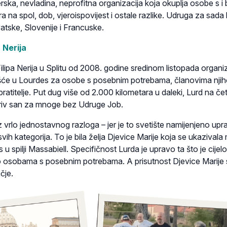
ska, nevladina, neprofitna organizacija koja okuplja osobe s i
ra na spol, dob, vjeroispovijest i ostale razlike. Udruga za sada 
atske, Slovenije i Francuske.
a Nerija
Filipa Nerija u Splitu od 2008. godine sredinom listopada organiz
će u Lourdes za osobe s posebnim potrebama, članovima njih
– pratitelje. Put dug više od 2.000 kilometara u daleki, Lurd na četi
ariv san za mnoge bez Udruge Job.
z vrlo jednostavnog razloga – jer je to svetište namijenjeno upr
h kategorija. To je bila želja Djevice Marije koja se ukazivala 
u spilji Massabiell. Specifičnost Lurda je upravo ta što je cijelo
o osobama s posebnim potrebama. A prisutnost Djevice Marije 
čje.