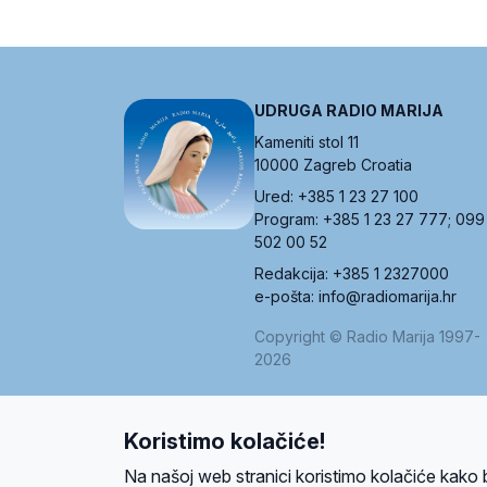
UDRUGA RADIO MARIJA
Kameniti stol 11
10000 Zagreb Croatia
Ured: +385 1 23 27 100
Program: +385 1 23 27 777; 099
502 00 52
Redakcija: +385 1 2327000
e-pošta: info@radiomarija.hr
Copyright © Radio Marija 1997-
2026
Koristimo kolačiće!
O nama
Radio
Program
Volonteri
Prijatelji
Kontakt
Pravi
Na našoj web stranici koristimo kolačiće kako 