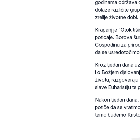
godinama održava d
dolaze različite grup
zrelije životne dobi.
Krapanj je “Otok tiš
poticaje. Borova šum
Gospodinu za prirod
da se usredotočimo
Kroz tjedan dana uz
i o Božjem djelovan
životu, razgovaraju 
slave Euharistiju te 
Nakon tjedan dana, su
potiče da se vratimo
tamo budemo Kristov