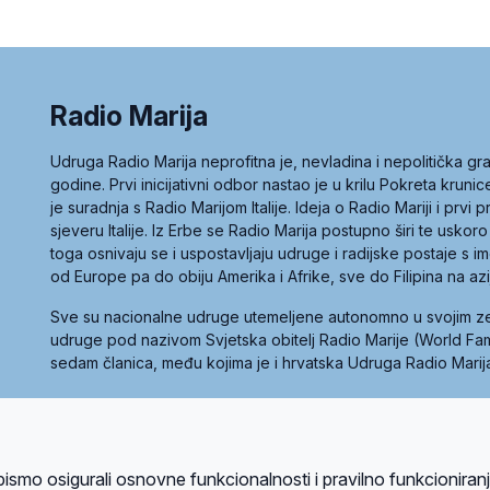
Radio Marija
Udruga Radio Marija neprofitna je, nevladina i nepolitička 
godine. Prvi inicijativni odbor nastao je u krilu Pokreta kruni
je suradnja s Radio Marijom Italije. Ideja o Radio Mariji i prvi
sjeveru Italije. Iz Erbe se Radio Marija postupno širi te uskoro
toga osnivaju se i uspostavljaju udruge i radijske postaje s
od Europe pa do obiju Amerika i Afrike, sve do Filipina na az
Sve su nacionalne udruge utemeljene autonomno u svojim 
udruge pod nazivom Svjetska obitelj Radio Marije (World Famil
sedam članica, među kojima je i hrvatska Udruga Radio Marij
la privatnosti
Kolačići
Uvjeti korištenja
bismo osigurali osnovne funkcionalnosti i pravilno funkcioniran