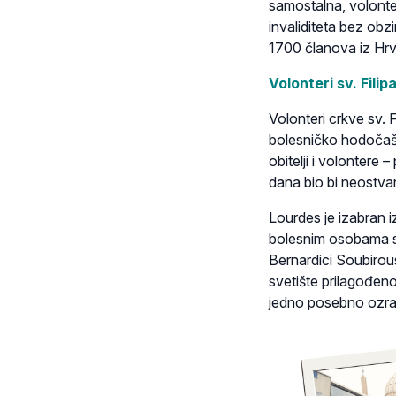
samostalna, volonter
invaliditeta bez obzi
1700 članova iz Hrv
Volonteri sv. Filip
Volonteri crkve sv. 
bolesničko hodočaš
obitelji i volontere 
dana bio bi neostv
Lourdes je izabran i
bolesnim osobama svi
Bernardici Soubirous 
svetište prilagođen
jedno posebno ozra