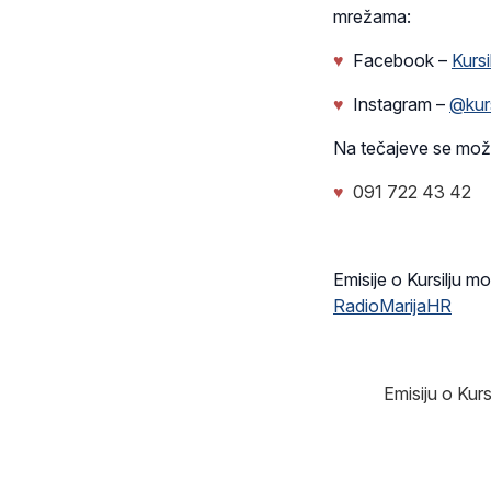
mrežama:
♥
Facebook –
Kursi
♥
Instagram –
@kurs
Na tečajeve se možete
♥
091 722 43 42
Emisije o Kursilju m
RadioMarijaHR
Emisiju o Kursi