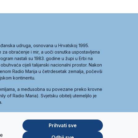
građanska udruga, osnovana u Hrvatskoj 1995.
ce za obraćenje i mir, a uoči osnutka uspostavljena
 program nastali su 1983. godine u župi u Erbi na
 obuhvaća cijeli talijanski nacionalni prostor. Nakon
 imenom Radio Marija u četrdesetak zemalja, počevši
ijskom kontinentu.
zemljama, a međusobna su povezane preko krovne
y of Radio Maria). Svjetsku obitelj utemeljilo je
a.
Prihvati sve
je
App
Google
Odbij sve