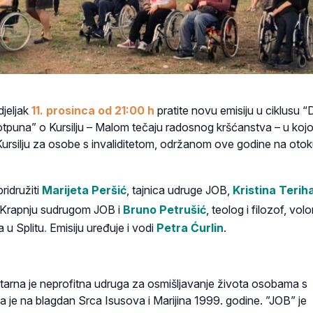
jeljak
11. prosinca od 21:00 h
pratite novu emisiju u ciklusu
“
otpuna”
o Kursilju – Malom tečaju radosnog kršćanstva – u kojo
rsilju za osobe s invaliditetom, održanom ove godine na oto
ridružiti
Marijeta Peršić
, tajnica udruge JOB,
Kristina Teriha
a Krapnju sudrugom JOB i
Bruno Petrušić
, teolog i filozof, vol
a u Splitu
.
Emisiju uređuje i vodi
Petra Ćurlin
.
arna je neprofitna udruga za osmišljavanje života osobama s
la je na blagdan Srca Isusova i Marijina 1999. godine. ”JOB” je