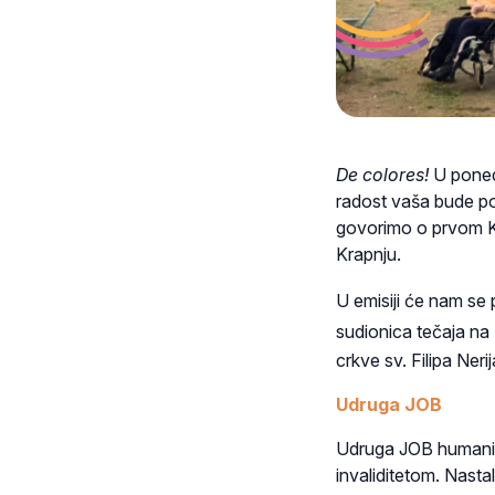
De colores!
U poned
radost
vaša bude p
govorimo o prvom Ku
Krapnju.
U emisiji će nam se p
sudionica tečaja n
crkve sv. Filipa Nerij
Udruga JOB
Udruga JOB humanit
invaliditetom. Nasta