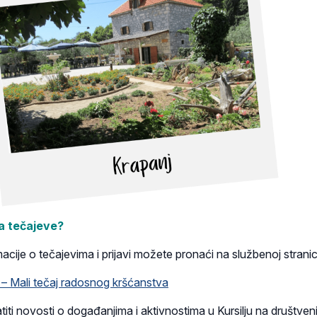
na tečajeve?
acije o
tečajevima i prijavi možete pronaći na
službenoj stranic
 – Mali tečaj radosnog kršćanstva
iti novosti o događanjima i aktivnostima u Kursilju na društven