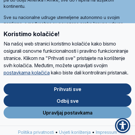
kontinentu.
Sve su nacionalne udruge utemeljene autonomno u svojim
zemljama, a međusobna su povezane preko krovne udruge
pod nazivom Svjetska obitelj Radio Marije (World Family of
Koristimo kolačiće!
Radio Maria). Svjetsku obitelj utemeljilo je sedam članica, među
kojima je i hrvatska Udruga Radio Marija.
Na našoj web stranici koristimo kolačiće kako bismo
osigurali osnovne funkcionalnosti i pravilno funkcioniranje
stranice. Klikom na "Prihvati sve" pristajete na korištenje
svih kolačića. Međutim, možete upravljati svojim
O nama
Radio
Program
Volonteri
Prijatelji
Kontakt
Pravila privatnosti
postavkama kolačića
kako biste dali kontrolirani pristanak.
Kolačići
Uvjeti korištenja
Ova stranica je zaštićena Google reCAPTCHA sustavom
Prihvati sve
Odbij sve
App
Google
Store
Play
Upravljaj postavkama
Design and development
SIK
&
C-Tel
•
•
Politika privatnosti
Uvjeti korištenja
Impressum