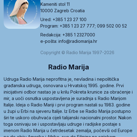
Kameniti stol 11
10000 Zagreb Croatia
Ured: +385 1 23 27 100
Program: +385 1 23 27 777; 099 502 00 52
Redakcija: +385 1 2327000
e-pošta: info@radiomarija.hr
Copyright © Radio Marija 1997-2026
Radio Marija
Udruga Radio Marija neprofitna je, nevladina i nepolitička
građanska udruga, osnovana u Hrvatskoj 1995. godine. Prvi
inicijativni odbor nastao je u krilu Pokreta krunice za obraćenje i
mir, a uoči osnutka uspostavljena je suradnja s Radio Marijom
Italije. Ideja o Radio Mariji i prvi program nastali su 1983. godine
u župi u Erbi na sjeveru Italije. Iz Erbe se Radio Marija postupno
širi te uskoro obuhvaća cijeli talijanski nacionalni prostor. Nakon
toga osnivaju se i uspostavljaju udruge i radijske postaje s
imenom Radio Marija u četrdesetak zemalja, počevši od Europe
pa do obiju Amerika i Afrike, sve do Filipina na azijskom