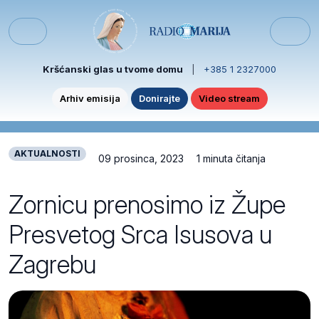
Skip to content
Skip to footer
Menu
Kršćanski glas u tvome domu
|
+385 1 2327000
Arhiv emisija
Donirajte
Video stream
AKTUALNOSTI
09 prosinca, 2023
1 minuta čitanja
Zornicu prenosimo iz Župe
Presvetog Srca Isusova u
Zagrebu