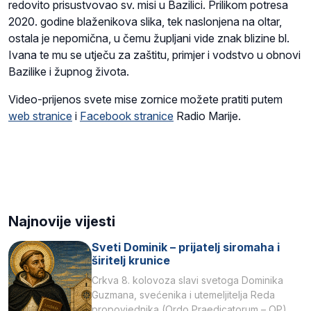
redovito prisustvovao sv. misi u Bazilici. Prilikom potresa
2020. godine blaženikova slika, tek naslonjena na oltar,
ostala je nepomična, u čemu župljani vide znak blizine bl.
Ivana te mu se utječu za zaštitu, primjer i vodstvo u obnovi
Bazilike i župnog života.
Video-prijenos svete mise zornice možete pratiti putem
web stranice
i
Facebook stranice
Radio Marije.
Najnovije vijesti
Sveti Dominik – prijatelj siromaha i
širitelj krunice
Crkva 8. kolovoza slavi svetoga Dominika
Guzmana, svećenika i utemeljitelja Reda
propovjednika (Ordo Praedicatorum – OP).