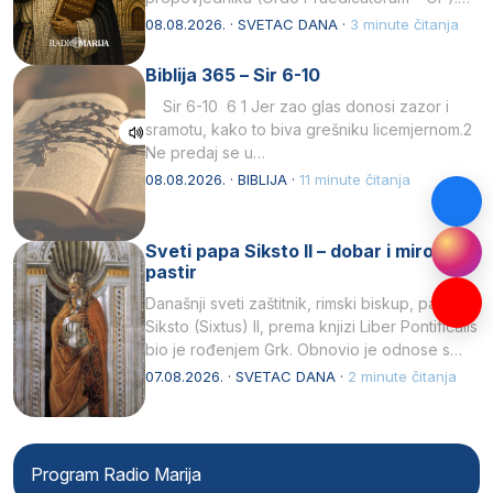
Svojim životom, dubokom ljubavlju prema
08.08.2026. · SVETAC DANA ·
3 minute čitanja
Kristu…
Biblija 365 – Sir 6-10
Sir 6-10 6 1 Jer zao glas donosi zazor i
sramotu, kako to biva grešniku licemjernom.2
Ne predaj se u…
08.08.2026. · BIBLIJA ·
11 minute čitanja
Sveti papa Siksto II – dobar i miroljubiv
pastir
Današnji sveti zaštitnik, rimski biskup, papa
Siksto (Sixtus) II, prema knjizi Liber Pontificalis
bio je rođenjem Grk. Obnovio je odnose s
afričkim…
07.08.2026. · SVETAC DANA ·
2 minute čitanja
Program Radio Marija