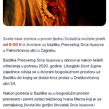
Svete mise zornice u prvom tjednu Došašća možete pratiti
od 6:00 h
iz dvorane uz
baziliku Presvetog Srca Isusova
u Palmotićevoj ulici u Zagrebu.
Bazilika Presvetog Srca Isusova u obnovi je nakon teških
oštećenja u potresu 2020. godine. Liturgijski život župne
zajednice odvija se u dvorani-bogoslužnom prostoru uz
Baziliku do kojeg se dolazi kroz prolaz u Draškovićevoj
ulici 54.
Nakon potresa iz Bazilike su u bogoslužni prostor
preneseni i zemni ostaci blaženog Ivana Merza koji je za
zemaljskog života bio gorljivi štovatelj Srca Isusova i