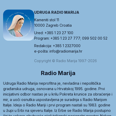
UDRUGA RADIO MARIJA
Kameniti stol 11
10000 Zagreb Croatia
Ured: +385 1 23 27 100
Program: +385 1 23 27 777; 099 502 00 52
Redakcija: +385 1 2327000
e-pošta: info@radiomarija.hr
Copyright © Radio Marija 1997-2026
Radio Marija
Udruga Radio Marija neprofitna je, nevladina i nepolitička
građanska udruga, osnovana u Hrvatskoj 1995. godine. Prvi
inicijativni odbor nastao je u krilu Pokreta krunice za obraćenje i
mir, a uoči osnutka uspostavljena je suradnja s Radio Marijom
Italije. Ideja o Radio Mariji i prvi program nastali su 1983. godine
u župi u Erbi na sjeveru Italije. Iz Erbe se Radio Marija postupno
širi te uskoro obuhvaća cijeli talijanski nacionalni prostor. Nakon