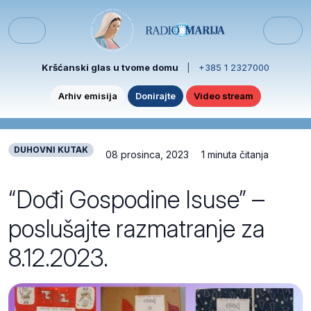
Skip to content
Skip to footer
Menu
Kršćanski glas u tvome domu
|
+385 1 2327000
Arhiv emisija
Donirajte
Video stream
DUHOVNI KUTAK
08 prosinca, 2023
1 minuta čitanja
“Dođi Gospodine Isuse” –
poslušajte razmatranje za
8.12.2023.