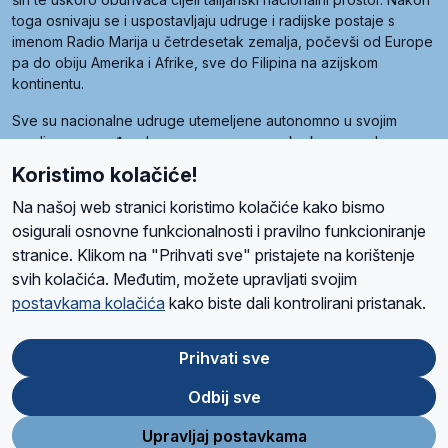
toga osnivaju se i uspostavljaju udruge i radijske postaje s
imenom Radio Marija u četrdesetak zemalja, počevši od Europe
pa do obiju Amerika i Afrike, sve do Filipina na azijskom
kontinentu.
Sve su nacionalne udruge utemeljene autonomno u svojim
zemljama, a međusobna su povezane preko krovne udruge
pod nazivom Svjetska obitelj Radio Marije (World Family of
Koristimo kolačiće!
Radio Maria). Svjetsku obitelj utemeljilo je sedam članica, među
kojima je i hrvatska Udruga Radio Marija.
Na našoj web stranici koristimo kolačiće kako bismo
osigurali osnovne funkcionalnosti i pravilno funkcioniranje
stranice. Klikom na "Prihvati sve" pristajete na korištenje
svih kolačića. Međutim, možete upravljati svojim
O nama
Radio
Program
Volonteri
Prijatelji
Kontakt
Pravila privatnosti
postavkama kolačića
kako biste dali kontrolirani pristanak.
Kolačići
Uvjeti korištenja
Ova stranica je zaštićena Google reCAPTCHA sustavom
Prihvati sve
Odbij sve
App
Google
Store
Play
Upravljaj postavkama