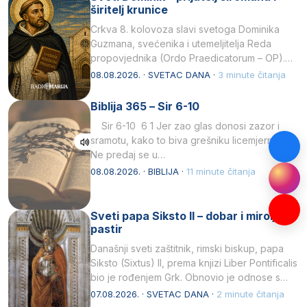
širitelj krunice
Crkva 8. kolovoza slavi svetoga Dominika
Guzmana, svećenika i utemeljitelja Reda
propovjednika (Ordo Praedicatorum – OP).
Svojim životom, dubokom ljubavlju prema
08.08.2026. · SVETAC DANA ·
3 minute čitanja
Kristu…
Biblija 365 – Sir 6-10
Sir 6-10 6 1 Jer zao glas donosi zazor i
sramotu, kako to biva grešniku licemjernom.2
Ne predaj se u…
08.08.2026. · BIBLIJA ·
11 minute čitanja
Sveti papa Siksto II – dobar i miroljubiv
pastir
Današnji sveti zaštitnik, rimski biskup, papa
Siksto (Sixtus) II, prema knjizi Liber Pontificalis
bio je rođenjem Grk. Obnovio je odnose s
afričkim…
07.08.2026. · SVETAC DANA ·
2 minute čitanja