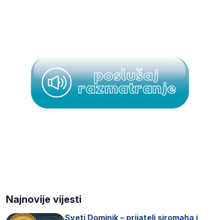
Najnovije vijesti
Sveti Dominik – prijatelj siromaha i