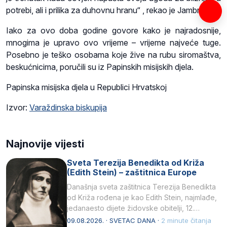
potrebi, ali i prilika za duhovnu hranu“ , rekao je Jambrešić.
Iako za ovo doba godine govore kako je najradosnije,
mnogima je upravo ovo vrijeme – vrijeme najveće tuge.
Posebno je teško osobama koje žive na rubu siromaštva,
beskućnicima, poručili su iz Papinskih misijskih djela.
Papinska misijska djela u Republici Hrvatskoj
Izvor:
Varaždinska biskupija
Najnovije vijesti
Sveta Terezija Benedikta od Križa
(Edith Stein) – zaštitnica Europe
Današnja sveta zaštitnica Terezija Benedikta
od Križa rođena je kao Edith Stein, najmlađe,
jedanaesto dijete židovske obitelji, 12.
listopada 1891, u Wrocławu…
09.08.2026. · SVETAC DANA ·
2 minute čitanja