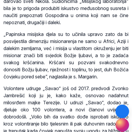
darovao sveti Nikola. Sudionicima „Misijskog laboratorija”
bila je to prigoda produbiti iskustvo međusobnog susreta i
naučiti prepoznati Gospodina u onima koji nam se čine
nepoznati, drugačiji i daleki.
„Papinska misijska djela su to učinila upravo zato da bi
posvijestila dimenziju misionarenja ne samo u Africi, Aziji i
dalekim zemljama, već i misija u vlastitom okruženju jer biti
misionar znači biti svjedok Božje ljubavi, a to je zadaća
svakog kršćanina. Kršćani su pozvani svakodnevno
donositi Božju ljubav, nježnost i toplinu, to jest, duh Božića
čovjeku pored sebe”, naglasila je s. Margarin.
Volontere udruge „Savao“ još od 2017. predvodi Zvonko
Jambrešić koji ju je, kako kaže, osnovao nadahnut
milosrđem majke Terezije. U udruzi „Savao“, dodao je,
djeluje oko 100 volontera, a novi članovi uvijek su
dobrodošli. „Volio bih da svatko dođe isprobati iskustvo
kroz volontiranje bilo tjelesnim ili pak duhovnim radom. To
je trenutak kada čovjek napušta svoju ugodu za bližnjeg u