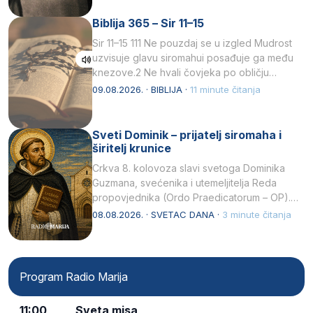
Biblija 365 – Sir 11–15
Sir 11–15 111 Ne pouzdaj se u izgled Mudrost
uzvisuje glavu siromahui posađuje ga među
knezove.2 Ne hvali čovjeka po obličju
njegovui…
09.08.2026. · BIBLIJA ·
11 minute čitanja
Sveti Dominik – prijatelj siromaha i
širitelj krunice
Crkva 8. kolovoza slavi svetoga Dominika
Guzmana, svećenika i utemeljitelja Reda
propovjednika (Ordo Praedicatorum – OP).
Svojim životom, dubokom ljubavlju prema
08.08.2026. · SVETAC DANA ·
3 minute čitanja
Kristu…
Program Radio Marija
11:00
Sveta misa