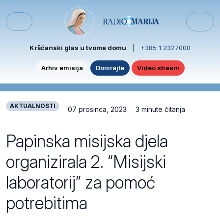
Skip to content
Skip to footer
Menu
Kršćanski glas u tvome domu
|
+385 1 2327000
Arhiv emisija
Donirajte
Video stream
AKTUALNOSTI
07 prosinca, 2023
3 minute čitanja
Papinska misijska djela
organizirala 2. “Misijski
laboratorij” za pomoć
potrebitima