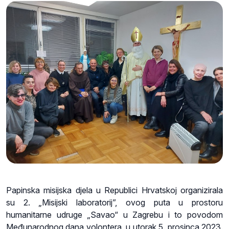
Papinska misijska djela u Republici Hrvatskoj organizirala
su 2. „Misijski laboratorij”, ovog puta u prostoru
humanitarne udruge „Savao“ u Zagrebu i to povodom
Međunarodnog dana volontera, u utorak 5. prosinca 2023.