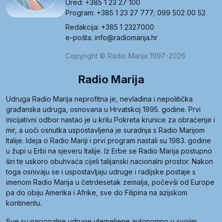
Ured: +385 1 23 27 100
Program: +385 1 23 27 777; 099 502 00 52
Redakcija: +385 1 2327000
e-pošta: info@radiomarija.hr
Copyright © Radio Marija 1997-2026
Radio Marija
Udruga Radio Marija neprofitna je, nevladina i nepolitička
građanska udruga, osnovana u Hrvatskoj 1995. godine. Prvi
inicijativni odbor nastao je u krilu Pokreta krunice za obraćenje i
mir, a uoči osnutka uspostavljena je suradnja s Radio Marijom
Italije. Ideja o Radio Mariji i prvi program nastali su 1983. godine
u župi u Erbi na sjeveru Italije. Iz Erbe se Radio Marija postupno
širi te uskoro obuhvaća cijeli talijanski nacionalni prostor. Nakon
toga osnivaju se i uspostavljaju udruge i radijske postaje s
imenom Radio Marija u četrdesetak zemalja, počevši od Europe
pa do obiju Amerika i Afrike, sve do Filipina na azijskom
kontinentu.
Sve su nacionalne udruge utemeljene autonomno u svojim