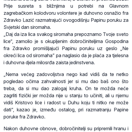
Prije susreta s bližnjima u potrebi na Glavnom
zagrebačkom kolodvoru volontere je duhovno osnažio fra
Zdravko Lazić razmatrajući ovogodišnju Papinu poruku za
Svjetski dan siromaha.
„Daj da iza lica svakog siromaha prepoznamo Tvoje sveto
lice“, zamolio je s okupljenim dobročiniteljima Gospodina
fra Zdravko promišljajući Papinu poruku uz geslo „Ne
okreći lica od siromaha” pa naglasio da je plaća za tjelesna
i duhovna djela milosrđa zaista jedinstvena.
„Nema većeg zadovoljstva nego kad vidiš da te netko
pogledao očima zahvalnosti jer si mu dao baš ono što
treba, da si mu dao zalogaj kruha. On te možda neće
zagrliti fizički jer možda nije u stanju to učiniti, ali u njemu
vidiš Kristovo lice i radost u Duhu koju ti nitko ne može
dati“, kazao je, između ostalog, pri razmatranju Papine
poruke fra Zdravko.
Nakon duhovne obnove, dobročinitelji su pripremili hranu i