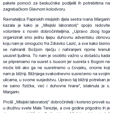
pakete pomoći za beskućnike podijelili ih potrebitima na
zagrebačkom Glavnom kolodvoru.
Ravnateljica Papinskih misijskih djela sestra Ivana Margarin
kazala je kako je „Misijski laboratorij“ spojio redovite
volontere s novim dobročiniteljima. „Upravo zbog toga
organizirali smo jednu lijepu duhovnu adventsku obnovu
koju nam je omogućio fra Zdravko Lazić, a sve kako bismo
se nahranili Božjom riječju i nahranjeni njome krenuli
ususret ljudima. To nam je osobito važno u došašću kada
se pripremamo na susret s Isusom jer susreta s Bogom ne
može biti ako ga ne susretnemo u čovjeku, onome koji
nam je bližnji. Bližnjega svakodnevno susrećemo na svojim
ulicama, u svome susjedstvu. Upravo taj bližnji potreban je
ne samo fizičke, već i duhovne hrane“, istaknula je s.
Margarin.
Prošli „Misijski laboratorij“ dobročinitelji i korisnici proveli su
u društvu svete Male Terezije, a ove godine prigodno ih je