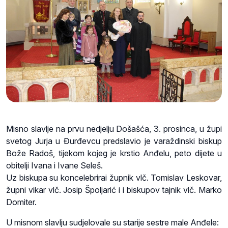
Misno slavlje na prvu nedjelju Došašća, 3. prosinca, u župi
svetog Jurja u Đurđevcu predslavio je varaždinski biskup
Bože Radoš, tijekom kojeg je krstio Anđelu, peto dijete u
obitelji Ivana i Ivane Seleš.
Uz biskupa su koncelebrirai župnik vlč. Tomislav Leskovar,
župni vikar vlč. Josip Špoljarić i i biskupov tajnik vlč. Marko
Domiter.
U misnom slavlju sudjelovale su starije sestre male Anđele: