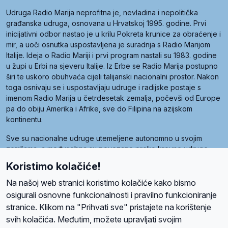
Udruga Radio Marija neprofitna je, nevladina i nepolitička
građanska udruga, osnovana u Hrvatskoj 1995. godine. Prvi
inicijativni odbor nastao je u krilu Pokreta krunice za obraćenje i
mir, a uoči osnutka uspostavljena je suradnja s Radio Marijom
Italije. Ideja o Radio Mariji i prvi program nastali su 1983. godine
u župi u Erbi na sjeveru Italije. Iz Erbe se Radio Marija postupno
širi te uskoro obuhvaća cijeli talijanski nacionalni prostor. Nakon
toga osnivaju se i uspostavljaju udruge i radijske postaje s
imenom Radio Marija u četrdesetak zemalja, počevši od Europe
pa do obiju Amerika i Afrike, sve do Filipina na azijskom
kontinentu.
Sve su nacionalne udruge utemeljene autonomno u svojim
zemljama, a međusobna su povezane preko krovne udruge
pod nazivom Svjetska obitelj Radio Marije (World Family of
Koristimo kolačiće!
Radio Maria). Svjetsku obitelj utemeljilo je sedam članica, među
kojima je i hrvatska Udruga Radio Marija.
Na našoj web stranici koristimo kolačiće kako bismo
osigurali osnovne funkcionalnosti i pravilno funkcioniranje
stranice. Klikom na "Prihvati sve" pristajete na korištenje
svih kolačića. Međutim, možete upravljati svojim