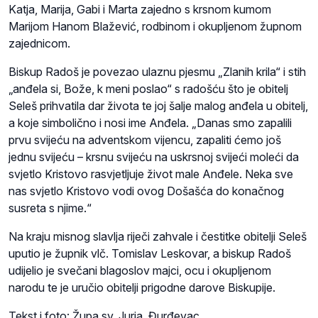
Katja, Marija, Gabi i Marta zajedno s krsnom kumom
Marijom Hanom Blažević, rodbinom i okupljenom župnom
zajednicom.
Biskup Radoš je povezao ulaznu pjesmu „Zlanih krila“ i stih
„anđela si, Bože, k meni poslao“ s radošću što je obitelj
Seleš prihvatila dar života te joj šalje malog anđela u obitelj,
a koje simbolično i nosi ime Anđela. „Danas smo zapalili
prvu svijeću na adventskom vijencu, zapaliti ćemo još
jednu svijeću – krsnu svijeću na uskrsnoj svijeći moleći da
svjetlo Kristovo rasvjetljuje život male Anđele. Neka sve
nas svjetlo Kristovo vodi ovog Došašća do konačnog
susreta s njime.“
Na kraju misnog slavlja riječi zahvale i čestitke obitelji Seleš
uputio je župnik vlč. Tomislav Leskovar, a biskup Radoš
udijelio je svečani blagoslov majci, ocu i okupljenom
narodu te je uručio obitelji prigodne darove Biskupije.
Tekst i foto: Župa sv. Jurja, Đurđevac