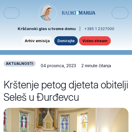
Skip to content
Skip to footer
Menu
Kršćanski glas u tvome domu
|
+385 1 2327000
Arhiv emisija
Donirajte
Video stream
AKTUALNOSTI
04 prosinca, 2023
2 minute čitanja
Krštenje petog djeteta obitelji
Seleš u Đurđevcu