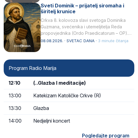
Sveti Dominik – prijatelj siromaha i
širitelj krunice
Crkva 8. kolovoza slavi svetoga Dominika
Guzmana, svećenika i utemeljitelja Reda
propovjednika (Ordo Praedicatorum – OP).
Svojim životom, dubokom ljubavlju prema
08.08.2026. · SVETAC DANA ·
3 minute čitanja
Kristu…
Program Radio Marija
12:10
(..Glazba I meditacije)
13:00
Katekizam Katoličke Crkve (R)
13:30
Glazba
14:00
Nedjeljni koncert
Pogledajte program