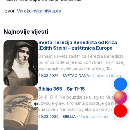
Izvor:
Varaždinska biskupija
Najnovije vijesti
Sveta Terezija Benedikta od Križa
(Edith Stein) – zaštitnica Europe
Današnja sveta zaštitnica Terezija Benedikta
od Križa rođena je kao Edith Stein, najmlađe,
jedanaesto dijete židovske obitelji, 12.
listopada 1891, u Wrocławu…
09.08.2026. · SVETAC DANA ·
2 minute čitanja
Biblija 365 – Sir 11–15
Sir 11–15 111 Ne pouzdaj se u izgled Mudrost
uzvisuje glavu siromahui posađuje ga među
knezove.2 Ne hvali čovjeka po obličju
njegovui…
09.08.2026. · BIBLIJA ·
11 minute čitanja