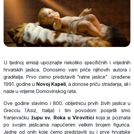
U tjednoj emisiji upoznajte nekoliko specifičnih i vrijednih
hrvatskih jaslica. Donosimo vam priče njihovih autora i
graditelja. Prvo ćemo predstaviti “ratne jaslice” izrađene
1991. godine
u
Novoj Kapeli
, a donose priču stradanja, ali i
nade u vrijeme Domovinskog rata.
Ove godine slavimo i 800. obljetnicu prvih živih jaslica u
Grecciu (Asiz, Italija) i tim povodom posjetili smo
franjevačku
župu sv. Roka u Virovitici
koja je poznata
po svojim jaslicama napučenim velikim brojem figurica.
Jedne od onih koje ćemo predstaviti su i
prve hrvatske