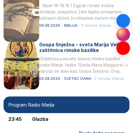
Mudr 16-19 16 1 Egipat i Izrael: kobne
životinje, prepelice Zato bijahu primjereno
kažnjeni sličnim životinjamai mučeni mnoštvom
kukaca.2 A narod…
06.08.2026. · BIBLIJA ·
11 minute čitanja
Gospa Snježna – sveta Marija Velika,
zaštitnica rimske bazilike
Obljetnica posvete slavne rimske bazilike
svete Marije Velike (Santa Maria Maggiore) u
narodu se slavi kao Gospa Snježna. Ovaj
naziv, Sancta Maria…
05.08.2026. · SVETAC DANA ·
2 minute čitanja
Program Radio Marija
23:45
Glazba