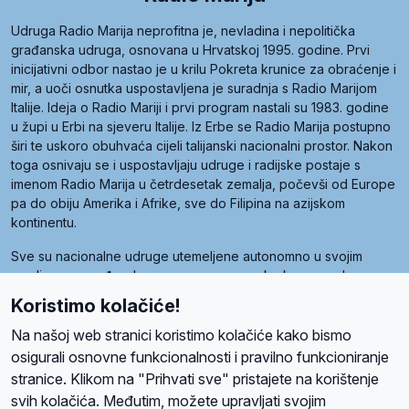
Udruga Radio Marija neprofitna je, nevladina i nepolitička
građanska udruga, osnovana u Hrvatskoj 1995. godine. Prvi
inicijativni odbor nastao je u krilu Pokreta krunice za obraćenje i
mir, a uoči osnutka uspostavljena je suradnja s Radio Marijom
Italije. Ideja o Radio Mariji i prvi program nastali su 1983. godine
u župi u Erbi na sjeveru Italije. Iz Erbe se Radio Marija postupno
širi te uskoro obuhvaća cijeli talijanski nacionalni prostor. Nakon
toga osnivaju se i uspostavljaju udruge i radijske postaje s
imenom Radio Marija u četrdesetak zemalja, počevši od Europe
pa do obiju Amerika i Afrike, sve do Filipina na azijskom
kontinentu.
Sve su nacionalne udruge utemeljene autonomno u svojim
zemljama, a međusobna su povezane preko krovne udruge
pod nazivom Svjetska obitelj Radio Marije (World Family of
Koristimo kolačiće!
Radio Maria). Svjetsku obitelj utemeljilo je sedam članica, među
kojima je i hrvatska Udruga Radio Marija.
Na našoj web stranici koristimo kolačiće kako bismo
osigurali osnovne funkcionalnosti i pravilno funkcioniranje
stranice. Klikom na "Prihvati sve" pristajete na korištenje
svih kolačića. Međutim, možete upravljati svojim