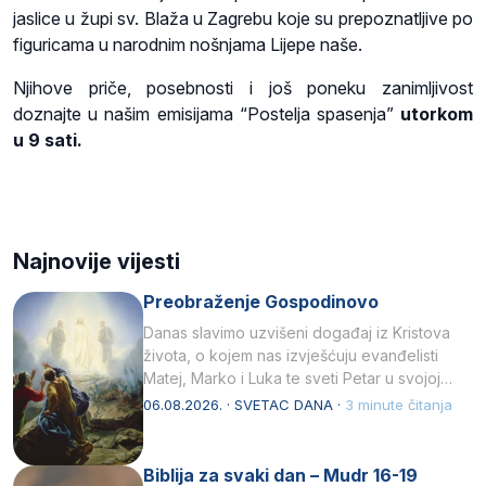
jaslice u župi sv. Blaža u Zagrebu koje su prepoznatljive po
figuricama u narodnim nošnjama Lijepe naše.
Njihove priče, posebnosti i još poneku zanimljivost
doznajte u našim emisijama “Postelja spasenja”
utorkom
u 9 sati.
Najnovije vijesti
Preobraženje Gospodinovo
Danas slavimo uzvišeni događaj iz Kristova
života, o kojem nas izvješćuju evanđelisti
Matej, Marko i Luka te sveti Petar u svojoj
drugoj…
06.08.2026. · SVETAC DANA ·
3 minute čitanja
Biblija za svaki dan – Mudr 16-19