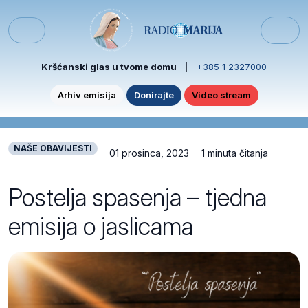
Skip to content
Skip to footer
Menu
Kršćanski glas u tvome domu
|
+385 1 2327000
Arhiv emisija
Donirajte
Video stream
NAŠE OBAVIJESTI
01 prosinca, 2023
1 minuta čitanja
Postelja spasenja – tjedna
emisija o jaslicama