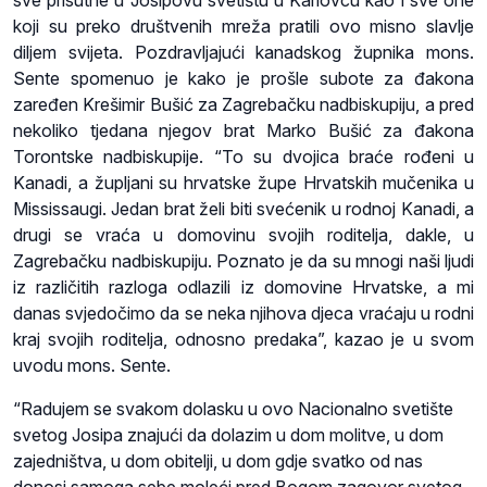
sve prisutne u Josipovu svetištu u Karlovcu kao i sve one
koji su preko društvenih mreža pratili ovo misno slavlje
diljem svijeta. Pozdravljajući kanadskog župnika mons.
Sente spomenuo je kako je prošle subote za đakona
zaređen Krešimir Bušić za Zagrebačku nadbiskupiju, a pred
nekoliko tjedana njegov brat Marko Bušić za đakona
Torontske nadbiskupije. “To su dvojica braće rođeni u
Kanadi, a župljani su hrvatske župe Hrvatskih mučenika u
Mississaugi. Jedan brat želi biti svećenik u rodnoj Kanadi, a
drugi se vraća u domovinu svojih roditelja, dakle, u
Zagrebačku nadbiskupiju. Poznato je da su mnogi naši ljudi
iz različitih razloga odlazili iz domovine Hrvatske, a mi
danas svjedočimo da se neka njihova djeca vraćaju u rodni
kraj svojih roditelja, odnosno predaka”, kazao je u svom
uvodu mons. Sente.
“Radujem se svakom dolasku u ovo Nacionalno svetište
svetog Josipa znajući da dolazim u dom molitve, u dom
zajedništva, u dom obitelji, u dom gdje svatko od nas