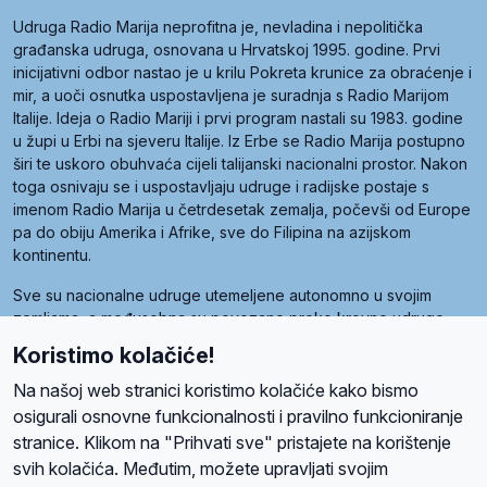
Udruga Radio Marija neprofitna je, nevladina i nepolitička
građanska udruga, osnovana u Hrvatskoj 1995. godine. Prvi
inicijativni odbor nastao je u krilu Pokreta krunice za obraćenje i
mir, a uoči osnutka uspostavljena je suradnja s Radio Marijom
Italije. Ideja o Radio Mariji i prvi program nastali su 1983. godine
u župi u Erbi na sjeveru Italije. Iz Erbe se Radio Marija postupno
širi te uskoro obuhvaća cijeli talijanski nacionalni prostor. Nakon
toga osnivaju se i uspostavljaju udruge i radijske postaje s
imenom Radio Marija u četrdesetak zemalja, počevši od Europe
pa do obiju Amerika i Afrike, sve do Filipina na azijskom
kontinentu.
Sve su nacionalne udruge utemeljene autonomno u svojim
zemljama, a međusobna su povezane preko krovne udruge
pod nazivom Svjetska obitelj Radio Marije (World Family of
Koristimo kolačiće!
Radio Maria). Svjetsku obitelj utemeljilo je sedam članica, među
kojima je i hrvatska Udruga Radio Marija.
Na našoj web stranici koristimo kolačiće kako bismo
osigurali osnovne funkcionalnosti i pravilno funkcioniranje
stranice. Klikom na "Prihvati sve" pristajete na korištenje
svih kolačića. Međutim, možete upravljati svojim