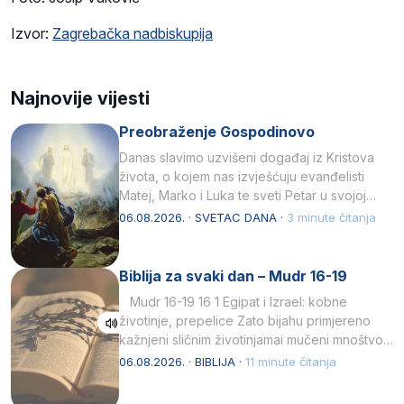
Izvor:
Zagrebačka nadbiskupija
Najnovije vijesti
Preobraženje Gospodinovo
Danas slavimo uzvišeni događaj iz Kristova
života, o kojem nas izvješćuju evanđelisti
Matej, Marko i Luka te sveti Petar u svojoj
drugoj…
06.08.2026. · SVETAC DANA ·
3 minute čitanja
Biblija za svaki dan – Mudr 16-19
Mudr 16-19 16 1 Egipat i Izrael: kobne
životinje, prepelice Zato bijahu primjereno
kažnjeni sličnim životinjamai mučeni mnoštvom
kukaca.2 A narod…
06.08.2026. · BIBLIJA ·
11 minute čitanja