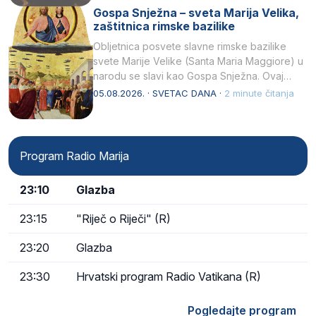
Gospa Snježna – sveta Marija Velika,
zaštitnica rimske bazilike
Obljetnica posvete slavne rimske bazilike
svete Marije Velike (Santa Maria Maggiore) u
narodu se slavi kao Gospa Snježna. Ovaj
naziv, Sancta Maria…
05.08.2026. · SVETAC DANA ·
2 minute čitanja
Program Radio Marija
23:10
Glazba
23:15
"Riječ o Riječi" (R)
23:20
Glazba
23:30
Hrvatski program Radio Vatikana (R)
Pogledajte program