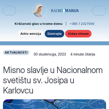
Skip to content
Skip to footer
Menu
Kršćanski glas u tvome domu
|
+385 1 2327000
Arhiv emisija
Donirajte
Video stream
AKTUALNOSTI
30 studenoga, 2023
4 minute čitanja
Misno slavlje u Nacionalnom
svetištu sv. Josipa u
Karlovcu