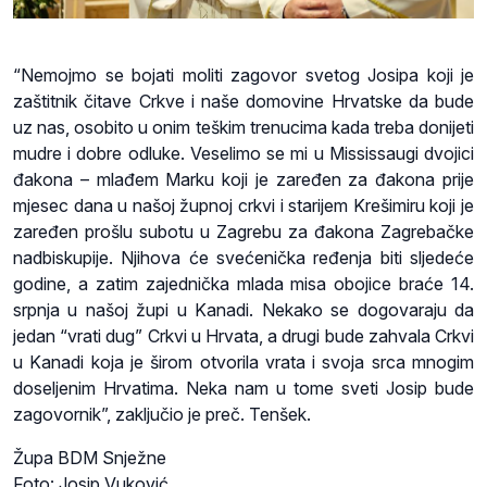
“Nemojmo se bojati moliti zagovor svetog Josipa koji je
zaštitnik čitave Crkve i naše domovine Hrvatske da bude
uz nas, osobito u onim teškim trenucima kada treba donijeti
mudre i dobre odluke. Veselimo se mi u Mississaugi dvojici
đakona – mlađem Marku koji je zaređen za đakona prije
mjesec dana u našoj župnoj crkvi i starijem Krešimiru koji je
zaređen prošlu subotu u Zagrebu za đakona Zagrebačke
nadbiskupije. Njihova će svećenička ređenja biti sljedeće
godine, a zatim zajednička mlada misa obojice braće 14.
srpnja u našoj župi u Kanadi. Nekako se dogovaraju da
jedan “vrati dug” Crkvi u Hrvata, a drugi bude zahvala Crkvi
u Kanadi koja je širom otvorila vrata i svoja srca mnogim
doseljenim Hrvatima. Neka nam u tome sveti Josip bude
zagovornik”, zaključio je preč. Tenšek.
Župa BDM Snježne
Foto: Josip Vuković