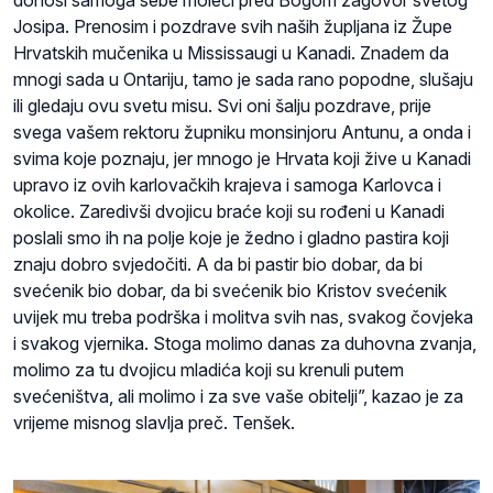
donosi samoga sebe moleći pred Bogom zagovor svetog
Josipa. Prenosim i pozdrave svih naših župljana iz Župe
Hrvatskih mučenika u Mississaugi u Kanadi. Znadem da
mnogi sada u Ontariju, tamo je sada rano popodne, slušaju
ili gledaju ovu svetu misu. Svi oni šalju pozdrave, prije
svega vašem rektoru župniku monsinjoru Antunu, a onda i
svima koje poznaju, jer mnogo je Hrvata koji žive u Kanadi
upravo iz ovih karlovačkih krajeva i samoga Karlovca i
okolice. Zaredivši dvojicu braće koji su rođeni u Kanadi
poslali smo ih na polje koje je žedno i gladno pastira koji
znaju dobro svjedočiti. A da bi pastir bio dobar, da bi
svećenik bio dobar, da bi svećenik bio Kristov svećenik
uvijek mu treba podrška i molitva svih nas, svakog čovjeka
i svakog vjernika. Stoga molimo danas za duhovna zvanja,
molimo za tu dvojicu mladića koji su krenuli putem
svećeništva, ali molimo i za sve vaše obitelji”, kazao je za
vrijeme misnog slavlja preč. Tenšek.