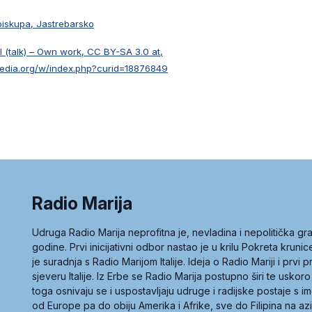
biskupa, Jastrebarsko
 (talk) – Own work, CC BY-SA 3.0 at,
media.org/w/index.php?curid=18876849
Radio Marija
Udruga Radio Marija neprofitna je, nevladina i nepolitička 
godine. Prvi inicijativni odbor nastao je u krilu Pokreta kruni
je suradnja s Radio Marijom Italije. Ideja o Radio Mariji i prvi
sjeveru Italije. Iz Erbe se Radio Marija postupno širi te uskoro
toga osnivaju se i uspostavljaju udruge i radijske postaje s
od Europe pa do obiju Amerika i Afrike, sve do Filipina na az