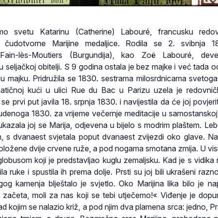
mo svetu Katarinu (Catherine) Labouré, francusku redov
cu čudotvorne Marijine medaljice. Rodila se 2. svibnja 
Fain-lès-Moutiers (Burgundija), kao Zoë Labouré, dev
 seljačkoj obitelji. S 9 godina ostala je bez majke i već tada o
u majku. Pridružila se 1830. sestrama milosrdnicama svetoga
tičnoj kući u ulici Rue du Bac u Parizu uzela je redovni
 se prvi put javila 18. srpnja 1830. i navijestila da će joj povjeri
studenoga 1830. za vrijeme večernje meditacije u samostanskoj 
ukazala joj se Marija, odjevena u bijelo s modrim plaštem. Lebd
, s dvanaest svjetala poput dvanaest zvijezdi oko glave. N
položene dvije crvene ruže, a pod nogama smotana zmija. U visi
 globusom koji je predstavljao kuglu zemaljsku. Kad je s vidika 
rila ruke i spustila ih prema dolje. Prsti su joj bili ukrašeni raz
gog kamenja blještalo je svjetlo. Oko Marijina lika bilo je na
a začeta, moli za nas koji se tebi utječemo!« Viđenje je dopu
ad kojim se nalazio križ, a pod njim dva plamena srca: jedno, P