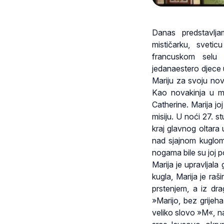
Danas predstavlja
mističarku, sveti
francuskom selu 
jedanaestero djece u
Mariju za svoju nov
Kao novakinja u ma
Catherine. Marija joj
misiju. U noći 27. 
kraj glavnog oltara 
nad sjajnom kuglom
nogama bile su joj 
Marija je upravljala
kugla, Marija je raši
prstenjem, a iz dra
»Marijo, bez grijeh
veliko slovo »M«, n