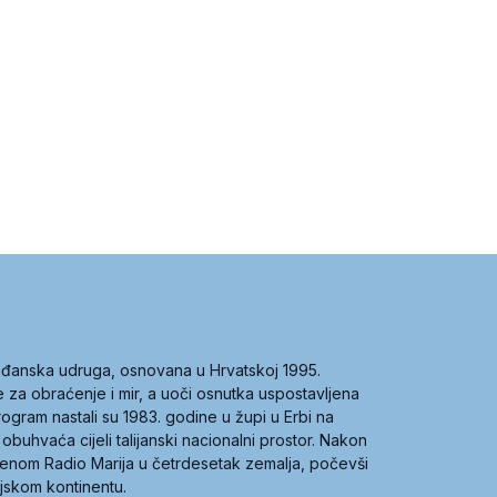
građanska udruga, osnovana u Hrvatskoj 1995.
ce za obraćenje i mir, a uoči osnutka uspostavljena
 program nastali su 1983. godine u župi u Erbi na
 obuhvaća cijeli talijanski nacionalni prostor. Nakon
 imenom Radio Marija u četrdesetak zemalja, počevši
ijskom kontinentu.