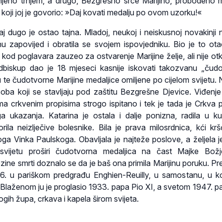
njeno trnjem, a drugo, Bezgrešno srce Marijino, probodeno
s koji joj je govorio: »Daj kovati medalju po ovom uzorku!«
j dugo je ostao tajna. Mladoj, neukoj i neiskusnoj novakinji ni
jinu zapovijed i obratila se svojem ispovjedniku. Bio je to ot
 kod poglavara zauzeo za ostvarenje Marijine želje, ali nije otk
nadbiskup dao je 18 mjeseci kasnije iskovati takozvanu „čud
 te čudotvorne Marijine medaljice omiljene po cijelom svijetu. 
soba koji se stavljaju pod zaštitu Bezgrešne Djevice. Viđenje
ema crkvenim propisima strogo ispitano i tek je tada je Crkva p
a ukazanja. Katarina je ostala i dalje ponizna, radila u kuh
vorila neizlječive bolesnike. Bila je prava milosrdnica, kći kr
oga Vinka Paulskoga. Obavljala je najteže poslove, a željela j
ijetu proširi čudotvorna medaljica na čast Majke Božj
zine smrti doznalo se da je baš ona primila Marijinu poruku. Pr
76. u pariškom predgrađu Enghien-Reuilly, u samostanu, u k
 Blaženom ju je proglasio 1933. papa Pio XI, a svetom 1947. p
ogih župa, crkava i kapela širom svijeta.