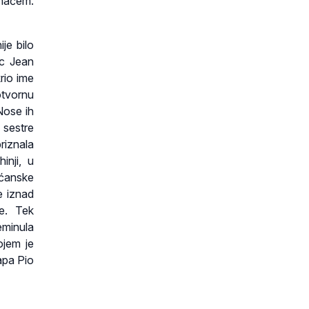
 mačem.
je bilo
ac Jean
rio ime
otvornu
Nose ih
 sestre
riznala
inji, u
šćanske
e iznad
e. Tek
eminula
ojem je
apa Pio