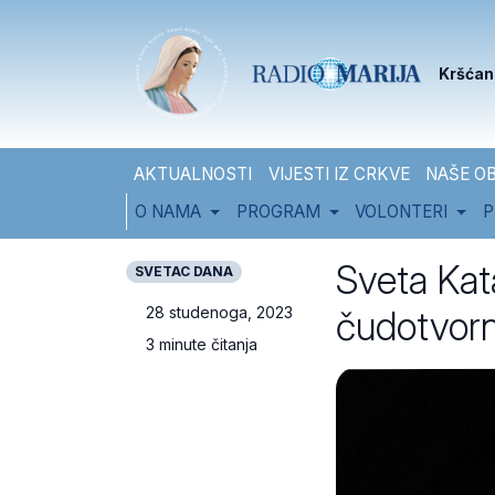
Skip to content
Skip to footer
Kršćan
AKTUALNOSTI
VIJESTI IZ CRKVE
NAŠE OB
O NAMA
PROGRAM
VOLONTERI
P
Sveta Kat
SVETAC DANA
čudotvorn
28 studenoga, 2023
3 minute čitanja