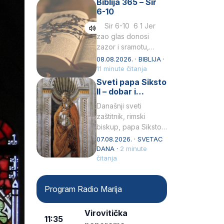
Biblija 365 – Sir
Praedicatorum – OP).
6-10
Svojim životom,
dubokom ljubavlju
Sir 6-10 6 1 Jer
prema Kristu…
zao glas donosi
zazor i sramotu,
kako to biva
08.08.2026. · BIBLIJA ·
grešniku
11 minute čitanja
licemjernom.2 Ne
Sveti papa Siksto
predaj se u…
II – dobar i
miroljubiv pastir
Današnji sveti
zaštitnik, rimski
biskup, papa Siksto
(Sixtus) II, prema
07.08.2026. · SVETAC
knjizi Liber
DANA ·
2 minute
Pontificalis bio je
čitanja
rođenjem Grk.
Obnovio je odnose s
Program Radio Marija
afričkim…
Virovitička
11:35