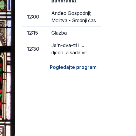
panorama
Anđeo Gospodnji;
12:00
Molitva - Srednji čas
12:15
Glazba
Je'n-dva-tri i ...
12:30
djeco, a sada vi!
Pogledajte program