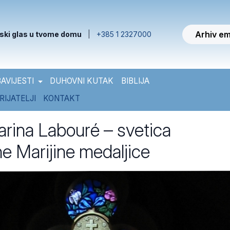
Arhiv em
ski glas u tvome domu
|
+385 1 2327000
AVIJESTI
DUHOVNI KUTAK
BIBLIJA
RIJATELJI
KONTAKT
arina Labouré – svetica
e Marijine medaljice