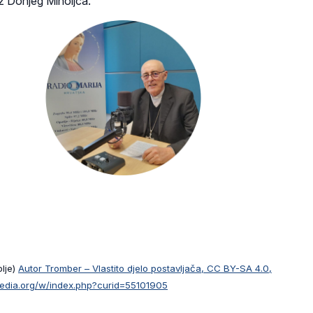
z Donjeg Miholjca.
blje)
Autor Tromber – Vlastito djelo postavljača, CC BY-SA 4.0,
edia.org/w/index.php?curid=55101905