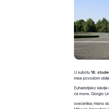
U subotu
18. stud
mise povodom obilj
Euharistijsko slavl
će mons. Giorgio Lin
svećenika; misno sla