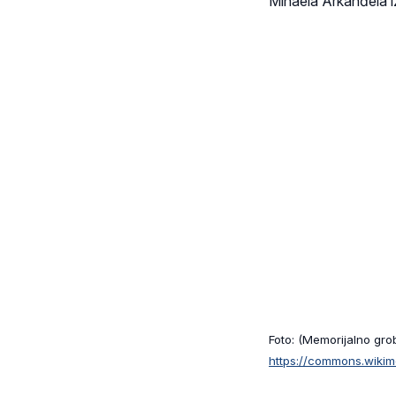
Mihaela Arkanđela i
Foto: (Memorijalno gro
https://commons.wikim