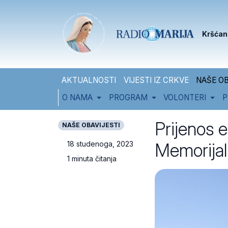
Skip to content
Skip to footer
Kršćan
AKTUALNOSTI
VIJESTI IZ CRKVE
NAŠE OB
O NAMA
PROGRAM
VOLONTERI
P
Prijenos e
NAŠE OBAVIJESTI
Memorijal
18 studenoga, 2023
1 minuta čitanja