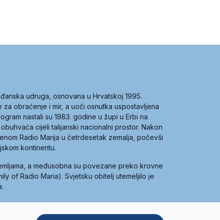
građanska udruga, osnovana u Hrvatskoj 1995.
ce za obraćenje i mir, a uoči osnutka uspostavljena
 program nastali su 1983. godine u župi u Erbi na
 obuhvaća cijeli talijanski nacionalni prostor. Nakon
 imenom Radio Marija u četrdesetak zemalja, počevši
ijskom kontinentu.
zemljama, a međusobna su povezane preko krovne
y of Radio Maria). Svjetsku obitelj utemeljilo je
a.