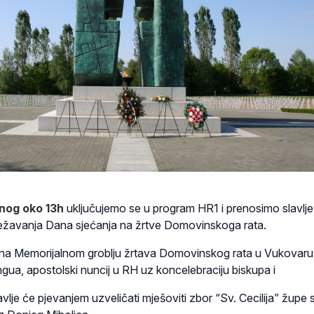
enog oko 13h
uključujemo se u program HR1 i prenosimo slavlje
ežavanja Dana sjećanja na žrtve Domovinskoga rata.
je na Memorijalnom groblju žrtava Domovinskog rata u Vukovaru 
gua, apostolski nuncij u RH uz koncelebraciju biskupa i
vlje će pjevanjem uzveličati mješoviti zbor “Sv. Cecilija” župe 