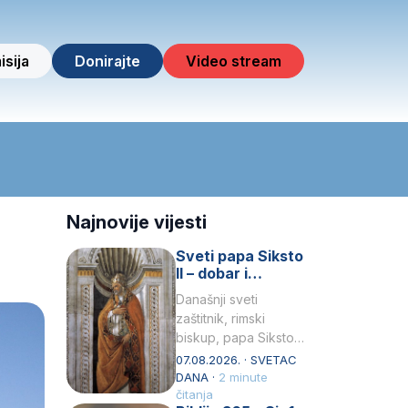
isija
Donirajte
Video stream
Najnovije vijesti
Sveti papa Siksto
II – dobar i
miroljubiv pastir
Današnji sveti
zaštitnik, rimski
biskup, papa Siksto
(Sixtus) II, prema
07.08.2026. · SVETAC
knjizi Liber
DANA ·
2 minute
Pontificalis bio je
čitanja