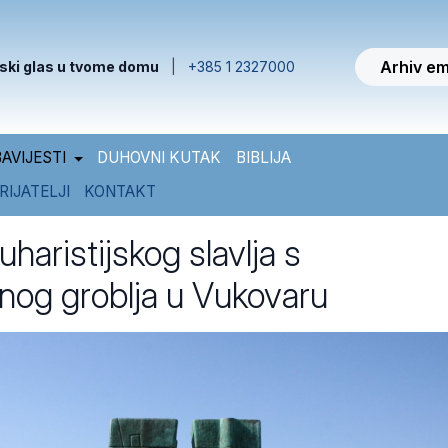
Arhiv em
ski glas u tvome domu
|
+385 1 2327000
AVIJESTI
DUHOVNI KUTAK
BIBLIJA
RIJATELJI
KONTAKT
uharistijskog slavlja s
nog groblja u Vukovaru