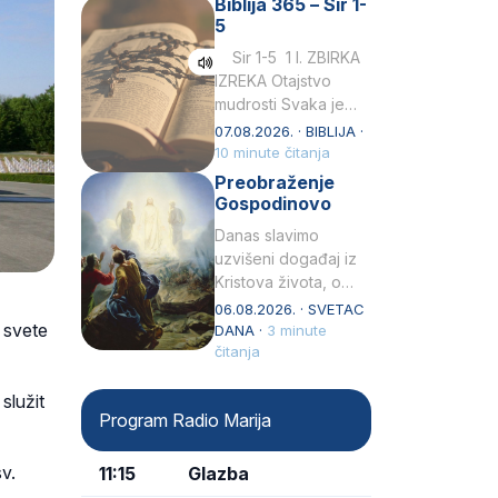
Biblija 365 – Sir 1-
rođenjem Grk.
5
Obnovio je odnose s
afričkim…
Sir 1-5 1 I. ZBIRKA
IZREKA Otajstvo
mudrosti Svaka je
mudrost od Gospoda
07.08.2026. · BIBLIJA ·
i s njime je dovijeka.2
10 minute čitanja
Tko će…
Preobraženje
Gospodinovo
Danas slavimo
uzvišeni događaj iz
Kristova života, o
kojem nas izvješćuju
06.08.2026. · SVETAC
 svete
evanđelisti Matej,
DANA ·
3 minute
Marko i Luka te sveti
čitanja
Petar u svojoj
drugoj…
služit
Program Radio Marija
sv.
11:15
Glazba