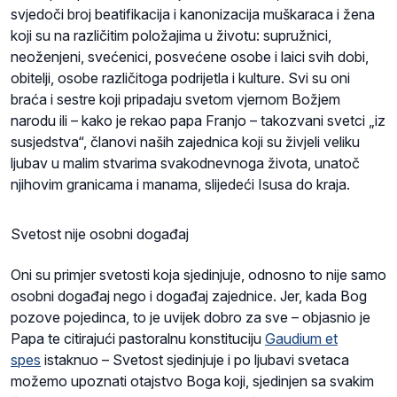
svjedoči broj beatifikacija i kanonizacija muškaraca i žena
koji su na različitim položajima u životu: supružnici,
neoženjeni, svećenici, posvećene osobe i laici svih dobi,
obitelji, osobe različitoga podrijetla i kulture. Svi su oni
braća i sestre koji pripadaju svetom vjernom Božjem
narodu ili – kako je rekao papa Franjo – takozvani svetci „iz
susjedstva“, članovi naših zajednica koji su živjeli veliku
ljubav u malim stvarima svakodnevnoga života, unatoč
njihovim granicama i manama, slijedeći Isusa do kraja.
Svetost nije osobni događaj
Oni su primjer svetosti koja sjedinjuje, odnosno to nije samo
osobni događaj nego i događaj zajednice. Jer, kada Bog
pozove pojedinca, to je uvijek dobro za sve – objasnio je
Papa te citirajući pastoralnu konstituciju
Gaudium et
spes
istaknuo – Svetost sjedinjuje i po ljubavi svetaca
možemo upoznati otajstvo Boga koji, sjedinjen sa svakim