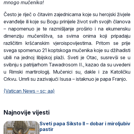
mnogo mučenika!
Često je riječ o čitavim zajednicama koje su herojski živjele
evanđelje ili koje su Bogu prinijele život svih svojih članova
– napomenuo je te razmišljanje proširio i na ekumensku
dimenziju mučeništva, sa svima onima koji pripadaju
različitim kršćanskim vjeroispovijestima. Pritom se prije
svega spomenuo 21 koptskoga mučenika koje su džihadisti
ubili na jednoj libijskoj plaži. Sveti je Otac, susrevši se u
svibnju s patrijarhom Tawadrosom II., kazao da su uvedeni
u Rimski martirologij. Mučenici su, dakle i za Katoličku
Crkvu. Umrli su zazivajući Isusa – istaknuo je papa Franjo.
(Vatican News – sc; aa)
Najnovije vijesti
Sveti papa Siksto II – dobar i miroljubiv
pastir