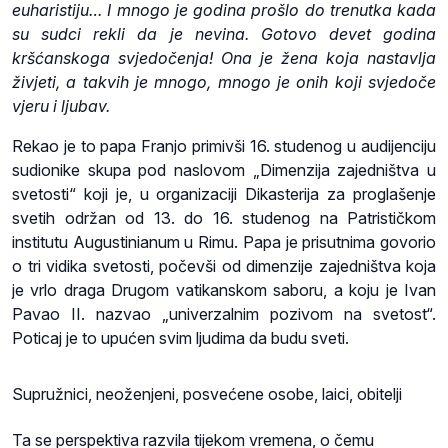
euharistiju… I mnogo je godina prošlo do trenutka kada
su sudci rekli da je nevina. Gotovo devet godina
kršćanskoga svjedočenja! Ona je žena koja nastavlja
živjeti, a takvih je mnogo, mnogo je onih koji svjedoče
vjeru i ljubav.
Rekao je to papa Franjo primivši 16. studenog u audijenciju
sudionike skupa pod naslovom „Dimenzija zajedništva u
svetosti“ koji je, u organizaciji Dikasterija za proglašenje
svetih održan od 13. do 16. studenog na Patrističkom
institutu Augustinianum u Rimu. Papa je prisutnima govorio
o tri vidika svetosti, počevši od dimenzije zajedništva koja
je vrlo draga Drugom vatikanskom saboru, a koju je Ivan
Pavao II. nazvao „univerzalnim pozivom na svetost“.
Poticaj je to upućen svim ljudima da budu sveti.
Supružnici, neoženjeni, posvećene osobe, laici, obitelji
Ta se perspektiva razvila tijekom vremena, o čemu