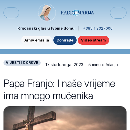
Skip to content
Skip to footer
Menu
Kršćanski glas u tvome domu
|
+385 1 2327000
Arhiv emisija
Donirajte
Video stream
VIJESTI IZ CRKVE
17 studenoga, 2023
5 minute čitanja
Papa Franjo: I naše vrijeme
ima mnogo mučenika