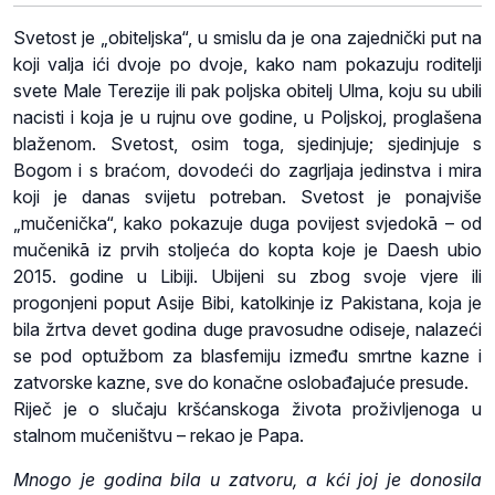
Svetost je „obiteljska“, u smislu da je ona zajednički put na
koji valja ići dvoje po dvoje, kako nam pokazuju roditelji
svete Male Terezije ili pak poljska obitelj Ulma, koju su ubili
nacisti i koja je u rujnu ove godine, u Poljskoj, proglašena
blaženom. Svetost, osim toga, sjedinjuje; sjedinjuje s
Bogom i s braćom, dovodeći do zagrljaja jedinstva i mira
koji je danas svijetu potreban. Svetost je ponajviše
„mučenička“, kako
pokazuje duga povijest svjedokā – od
mučenikā iz prvih stoljeća do kopta koje je Daesh ubio
2015. godine u Libiji. Ubijeni su zbog svoje vjere ili
progonjeni poput Asije Bibi, katolkinje iz Pakistana, koja je
bila žrtva devet godina duge pravosudne odiseje, nalazeći
se pod optužbom za blasfemiju između smrtne kazne i
zatvorske kazne, sve do konačne oslobađajuće presude.
Riječ je o slučaju kršćanskoga života proživljenoga u
stalnom mučeništvu – rekao je Papa.
Mnogo je godina bila u zatvoru, a kći joj je donosila