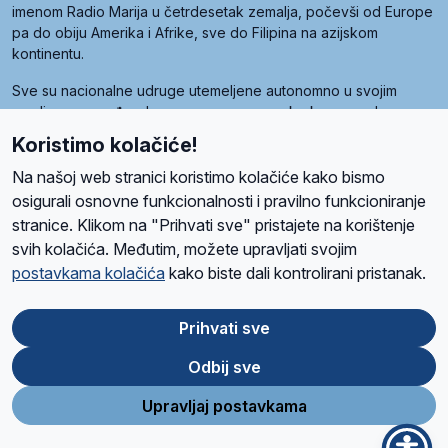
imenom Radio Marija u četrdesetak zemalja, počevši od Europe
pa do obiju Amerika i Afrike, sve do Filipina na azijskom
kontinentu.
Sve su nacionalne udruge utemeljene autonomno u svojim
zemljama, a međusobna su povezane preko krovne udruge
pod nazivom Svjetska obitelj Radio Marije (World Family of
Koristimo kolačiće!
Radio Maria). Svjetsku obitelj utemeljilo je sedam članica, među
kojima je i hrvatska Udruga Radio Marija.
Na našoj web stranici koristimo kolačiće kako bismo
osigurali osnovne funkcionalnosti i pravilno funkcioniranje
stranice. Klikom na "Prihvati sve" pristajete na korištenje
svih kolačića. Međutim, možete upravljati svojim
O nama
Radio
Program
Volonteri
Prijatelji
Kontakt
Pravila privatnosti
postavkama kolačića
kako biste dali kontrolirani pristanak.
Kolačići
Uvjeti korištenja
Ova stranica je zaštićena Google reCAPTCHA sustavom
Prihvati sve
Odbij sve
App
Google
Store
Play
Upravljaj postavkama
Design and development
SIK
&
C-Tel