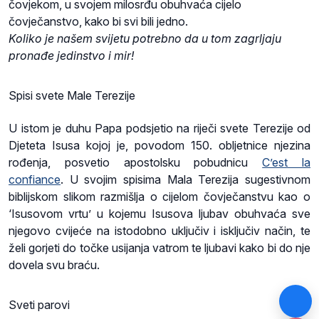
čovjekom, u svojem milosrđu obuhvaća cijelo
čovječanstvo, kako bi svi bili jedno.
Koliko je našem svijetu potrebno da u tom zagrljaju
pronađe jedinstvo i mir!
Spisi svete Male Terezije
U istom je duhu Papa podsjetio na riječi svete Terezije od
Djeteta Isusa kojoj je, povodom 150. obljetnice njezina
rođenja, posvetio apostolsku pobudnicu
C’est la
confiance
. U svojim spisima Mala Terezija sugestivnom
biblijskom slikom razmišlja o cijelom čovječanstvu kao o
‘Isusovom vrtu’ u kojemu Isusova ljubav obuhvaća sve
njegovo cvijeće na istodobno uključiv i isključiv način, te
želi gorjeti do točke usijanja vatrom te ljubavi kako bi do nje
dovela svu braću.
Sveti parovi