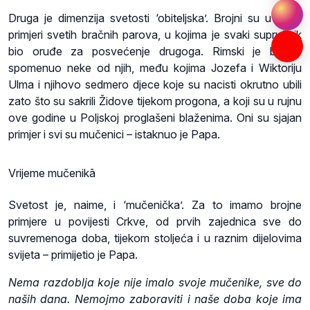
Druga je dimenzija svetosti ‘obiteljska’. Brojni su u Crkvi
primjeri svetih bračnih parova, u kojima je svaki supružnik
bio oruđe za posvećenje drugoga. Rimski je biskup
spomenuo neke od njih, među kojima Jozefa i Wiktoriju
Ulma i njihovo sedmero djece koje su nacisti okrutno ubili
zato što su sakrili Židove tijekom progona, a koji su u rujnu
ove godine u Poljskoj proglašeni blaženima. Oni su sjajan
primjer i svi su mučenici – istaknuo je Papa.
Vrijeme mučenikā
Svetost je, naime, i ‘mučenička’. Za to imamo brojne
primjere u povijesti Crkve, od prvih zajednica sve do
suvremenoga doba, tijekom stoljeća i u raznim dijelovima
svijeta – primijetio je Papa.
Nema razdoblja koje nije imalo svoje mučenike, sve do
naših dana. Nemojmo zaboraviti i naše doba koje ima