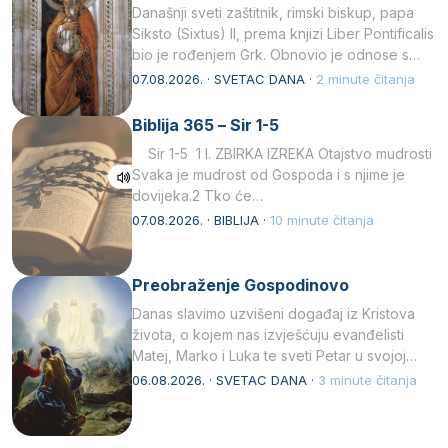
Današnji sveti zaštitnik, rimski biskup, papa
Siksto (Sixtus) II, prema knjizi Liber Pontificalis
bio je rođenjem Grk. Obnovio je odnose s
afričkim…
07.08.2026. · SVETAC DANA ·
2 minute čitanja
Biblija 365 – Sir 1-5
Sir 1-5 1 I. ZBIRKA IZREKA Otajstvo mudrosti
Svaka je mudrost od Gospoda i s njime je
dovijeka.2 Tko će…
07.08.2026. · BIBLIJA ·
10 minute čitanja
Preobraženje Gospodinovo
Danas slavimo uzvišeni događaj iz Kristova
života, o kojem nas izvješćuju evanđelisti
Matej, Marko i Luka te sveti Petar u svojoj
drugoj…
06.08.2026. · SVETAC DANA ·
3 minute čitanja