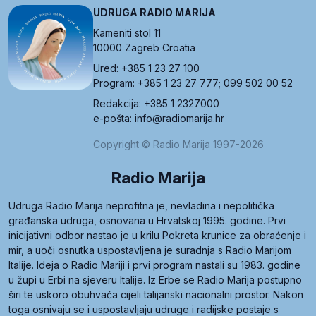
UDRUGA RADIO MARIJA
Kameniti stol 11
10000 Zagreb Croatia
Ured: +385 1 23 27 100
Program: +385 1 23 27 777; 099 502 00 52
Redakcija: +385 1 2327000
e-pošta: info@radiomarija.hr
Copyright © Radio Marija 1997-2026
Radio Marija
Udruga Radio Marija neprofitna je, nevladina i nepolitička
građanska udruga, osnovana u Hrvatskoj 1995. godine. Prvi
inicijativni odbor nastao je u krilu Pokreta krunice za obraćenje i
mir, a uoči osnutka uspostavljena je suradnja s Radio Marijom
Italije. Ideja o Radio Mariji i prvi program nastali su 1983. godine
u župi u Erbi na sjeveru Italije. Iz Erbe se Radio Marija postupno
širi te uskoro obuhvaća cijeli talijanski nacionalni prostor. Nakon
toga osnivaju se i uspostavljaju udruge i radijske postaje s