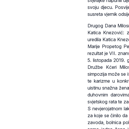
svjetiljke napunili 
svoju djecu. Posvij
susreta vjernik odsij
Drugog Dana Milosrđ
Katica Knezović: zb
uredila Katica Knezo
Marije Propetog Pet
rezultat je VII. zna
5. listopada 2019. 
Družbe Kćeri Mil
simpozija može se iš
te karizme u konkr
uistinu snažna žen
duhovnim darovima
svjetskog rata te za
S nevjerojatnom la
za koje se činilo d
zavoda, bolnica po