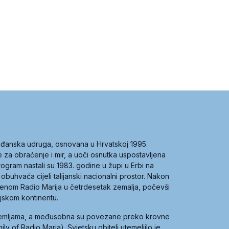
građanska udruga, osnovana u Hrvatskoj 1995.
ce za obraćenje i mir, a uoči osnutka uspostavljena
 program nastali su 1983. godine u župi u Erbi na
 obuhvaća cijeli talijanski nacionalni prostor. Nakon
 imenom Radio Marija u četrdesetak zemalja, počevši
ijskom kontinentu.
zemljama, a međusobna su povezane preko krovne
y of Radio Maria). Svjetsku obitelj utemeljilo je