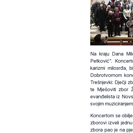
Na kraju Dana Mil
Petković“. Koncert
karizmi milosrđa, b
Dobrotvornom konc
Trešnjevki: Dječji z
te Mješoviti zbor 
evanđelista iz Novs
svojim muziciranjem
Koncertom se obilje
zborovi izveli jed
zbora pao je na pje