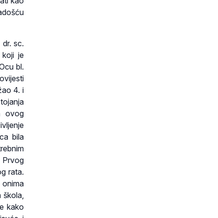
ati kao
Radošću
dr. sc.
koji je
Ocu bl.
vijesti
ao 4. i
tojanja
a ovog
ivljenje
ca bila
trebnim
 Prvog
g rata.
ć onima
 škola,
te kako