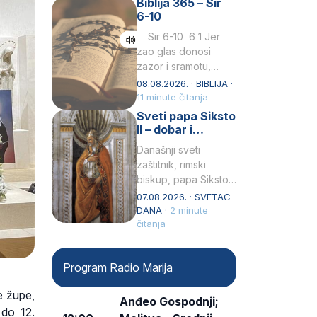
Biblija 365 – Sir
Praedicatorum – OP).
6-10
Svojim životom,
dubokom ljubavlju
Sir 6-10 6 1 Jer
prema Kristu…
zao glas donosi
zazor i sramotu,
kako to biva
08.08.2026. · BIBLIJA ·
grešniku
11 minute čitanja
licemjernom.2 Ne
Sveti papa Siksto
predaj se u…
II – dobar i
miroljubiv pastir
Današnji sveti
zaštitnik, rimski
biskup, papa Siksto
(Sixtus) II, prema
07.08.2026. · SVETAC
knjizi Liber
DANA ·
2 minute
Pontificalis bio je
čitanja
rođenjem Grk.
Obnovio je odnose s
Program Radio Marija
afričkim…
e župe,
Anđeo Gospodnji;
 do 12.