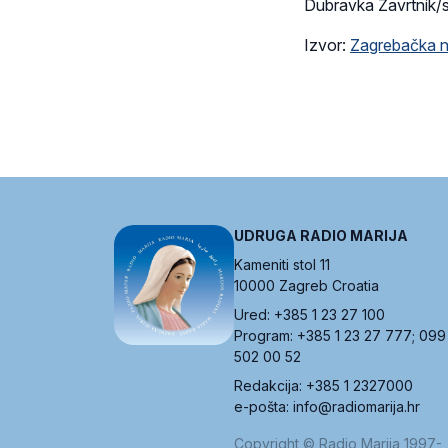
Dubravka Zavrtnik/s
Izvor:
Zagrebačka n
UDRUGA RADIO MARIJA
Kameniti stol 11
10000 Zagreb Croatia
Ured: +385 1 23 27 100
Program: +385 1 23 27 777; 099
502 00 52
Redakcija: +385 1 2327000
e-pošta: info@radiomarija.hr
Copyright © Radio Marija 1997-