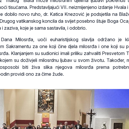
 “malog” Blata može milosrdnim djelima ljubavi pokrenuti t
ći tisućama. Predstavljajući VII. neizmijenjeno izdanje Hvala i
e dobilo novo ruho, dr. Katica Knezović je podsjetila na Blaž
 Drugog vatikanskog koncila da svijet posebno štuje Boga Oca, 
i zaziva, koje je sama sastavila, i odobrio.
Dana Milosrđa, uoči euharistijskog slavlja održano je kl
 Sakramentu za one koji čine djela milosrđa i one koji su p
rđa. Klanjanjem su sudionici imali priliku zahvaliti Presvetom T
 kojem su doživjeli milosrdnu ljubav u svom životu. Također, mo
sposobi biti živa slika njegova milosrđa prema potrebn
odin providi ono za čime žude.