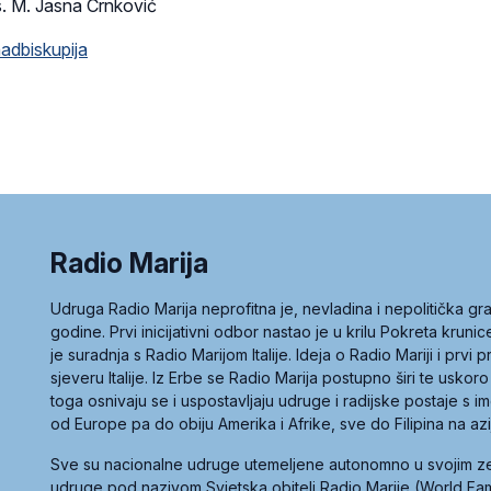
. M. Jasna Crnković
adbiskupija
Radio Marija
Udruga Radio Marija neprofitna je, nevladina i nepolitička 
godine. Prvi inicijativni odbor nastao je u krilu Pokreta kruni
je suradnja s Radio Marijom Italije. Ideja o Radio Mariji i prvi
sjeveru Italije. Iz Erbe se Radio Marija postupno širi te uskoro
toga osnivaju se i uspostavljaju udruge i radijske postaje s
od Europe pa do obiju Amerika i Afrike, sve do Filipina na az
Sve su nacionalne udruge utemeljene autonomno u svojim 
udruge pod nazivom Svjetska obitelj Radio Marije (World Famil