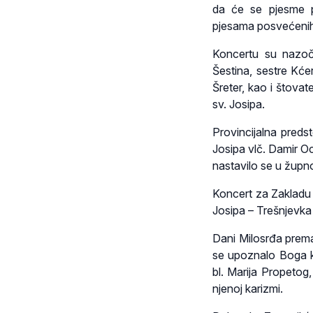
da će se pjesme po
pjesama posvećenih 
Koncertu su nazoči
Šestina, sestre Kće
Šreter, kao i štovat
sv. Josipa.
Provincijalna preds
Josipa vlč. Damir Oc
nastavilo se u župno
Koncert za Zakladu 
Josipa – Trešnjevka
Dani Milosrđa prema
se upoznalo Boga ko
bl. Marija Propetog,
njenoj karizmi.