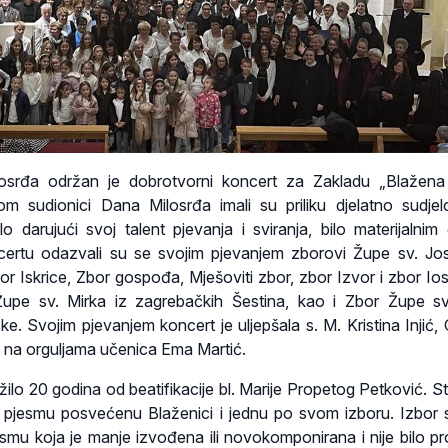
osrđa održan je dobrotvorni koncert za Zakladu „Blažena
om sudionici Dana Milosrđa imali su priliku djelatno sudjel
ilo darujući svoj talent pjevanja i sviranja, bilo materijalnim
ertu odazvali su se svojim pjevanjem zborovi Župe sv. Jo
bor Iskrice, Zbor gospođa, Mješoviti zbor, zbor Izvor i zbor Io
Župe sv. Mirka iz zagrebačkih Šestina, kao i Zbor Župe s
ke. Svojim pjevanjem koncert je uljepšala s. M. Kristina Injić,
 na orguljama učenica Ema Martić.
žilo 20 godina od beatifikacije bl. Marije Propetog Petković. S
nu pjesmu posvećenu Blaženici i jednu po svom izboru. Izbor
smu koja je manje izvođena ili novokomponirana i nije bilo p