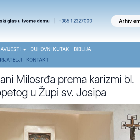
Arhiv em
ski glas u tvome domu
|
+385 1 2327000
AVIJESTI
DUHOVNI KUTAK
BIBLIJA
RIJATELJI
KONTAKT
ani Milosrđa prema karizmi bl.
opetog u Župi sv. Josipa