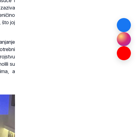
isuće i
 zaziva
eničino
što joj
anjanje
otrebni
rojstvu
lili su
ima, a