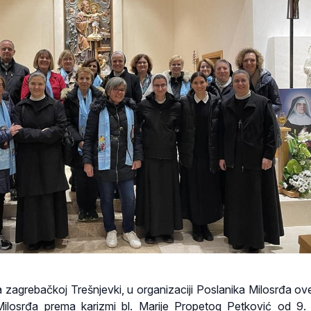
a zagrebačkoj Trešnjevki, u organizaciji Poslanika Milosrđa ov
 Milosrđa prema karizmi bl. Marije Propetog Petković od 9.