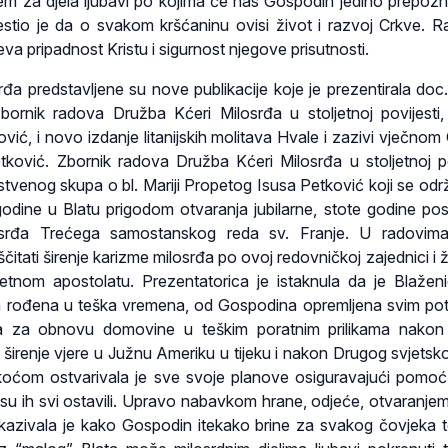
uljem za djela ljubavi po kojima će nas Gospodin jedino prepozn
estio je da o svakom kršćaninu ovisi život i razvoj Crkve. 
eva pripadnost Kristu i sigurnost njegove prisutnosti.
a predstavljene su nove publikacije koje je prezentirala doc. 
ornik radova Družba Kćeri Milosrđa u stoljetnoj povijesti, 
vić, i novo izdanje litanijskih molitava Hvale i zazivi vječnom 
ković. Zbornik radova Družba Kćeri Milosrđa u stoljetnoj po
nstvenog skupa o bl. Mariji Propetog Isusa Petković koji se održ
godine u Blatu prigodom otvaranja jubilarne, stote godine pos
osrđa Trećega samostanskog reda sv. Franje. U radovim
čitati širenje karizme milosrđa po ovoj redovničkoj zajednici i ž
etnom apostolatu. Prezentatorica je istaknula da je Blaženi
a rođena u teška vremena, od Gospodina opremljena svim po
 za obnovu domovine u teškim poratnim prilikama nakon
 širenje vjere u Južnu Ameriku u tijeku i nakon Drugog svjetsko
koćom ostvarivala je sve svoje planove osiguravajući pomo
a su ih svi ostavili. Upravo nabavkom hrane, odjeće, otvaranjem
kazivala je kako Gospodin itekako brine za svakog čovjeka 