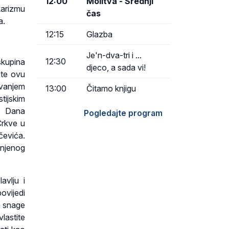
12:00
Molitva - Srednji
karizmu
čas
a.
12:15
Glazba
Je'n-dva-tri i ...
12:30
skupina
djeco, a sada vi!
ste ovu
vanjem
13:00
Čitamo knjigu
tijskim
ci Dana
Pogledajte program
Crkve u
čevića.
 njenog
avlju i
ovijedi
a snage
lastite