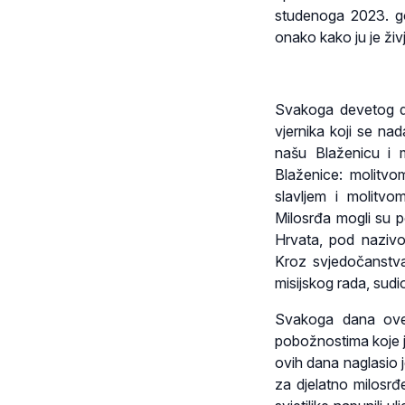
studenoga 2023. go
onako kako ju je živ
Svakoga devetog da
vjernika koji se nad
našu Blaženicu i 
Blaženice: molitvo
slavljem i molitv
Milosrđa mogli su p
Hrvata, pod nazivo
Kroz svjedočanstva
misijskog rada, sudio
Svakoga dana ove m
pobožnostima koje j
ovih dana naglasio j
za djelatno milosrđ