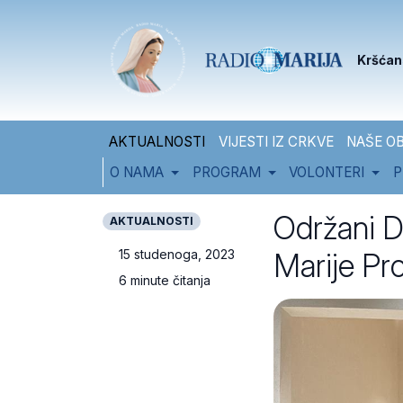
Skip to content
Skip to footer
Kršćan
AKTUALNOSTI
VIJESTI IZ CRKVE
NAŠE OB
O NAMA
PROGRAM
VOLONTERI
P
Održani D
AKTUALNOSTI
Marije Pr
15 studenoga, 2023
6 minute čitanja