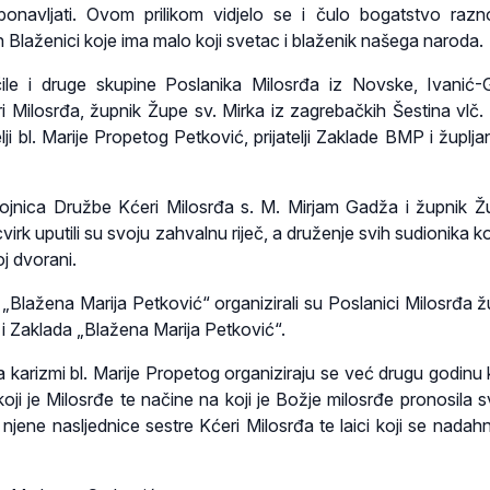
navljati. Ovom prilikom vidjelo se i čulo bogatstvo razn
Blaženici koje ima malo koji svetac i blaženik našega naroda.
le i druge skupine Poslanika Milosrđa iz Novske, Ivanić-
ri Milosrđa, župnik Župe sv. Mirka iz zagrebačkih Šestina vlč.
elji bl. Marije Propetog Petković, prijatelji Zaklade BMP i župlj
tojnica Družbe Kćeri Milosrđa s. M. Mirjam Gadža i župnik Ž
virk uputili su svoju zahvalnu riječ, a druženje svih sudionika 
j dvorani.
„Blažena Marija Petković“ organizirali su Poslanici Milosrđa ž
 i Zaklada „Blažena Marija Petković“.
 karizmi bl. Marije Propetog organiziraju se već drugu godinu 
ji je Milosrđe te načine na koji je Božje milosrđe pronosila s
 njene nasljednice sestre Kćeri Milosrđa te laici koji se nadahn