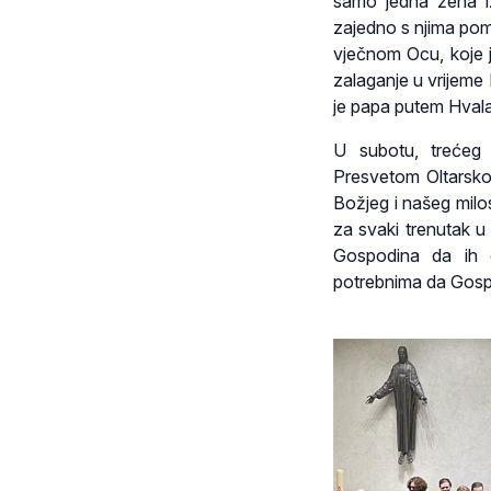
samo jedna žena iz
zajedno s njima pomo
vječnom Ocu, koje j
zalaganje u vrijeme
je papa putem Hvala 
U subotu, trećeg 
Presvetom Oltarskom
Božjeg i našeg milos
za svaki trenutak u
Gospodina da ih o
potrebnima da Gosp