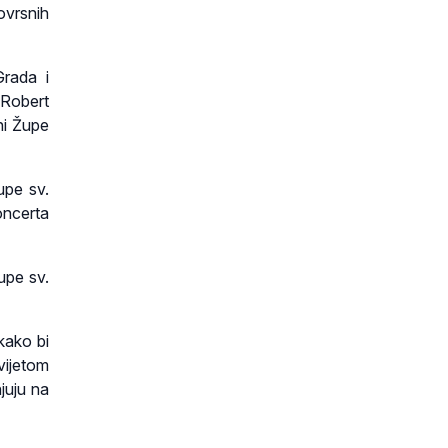
ovrsnih
Grada i
 Robert
ani Župe
upe sv.
koncerta
upe sv.
kako bi
vijetom
juju na