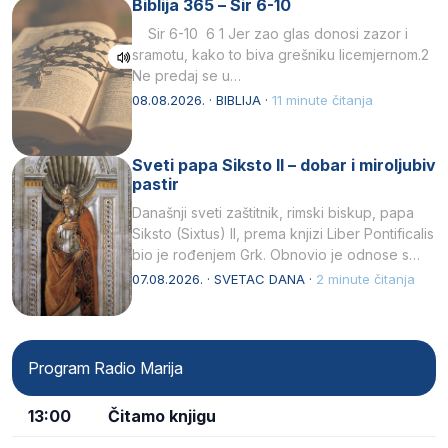
Biblija 365 – Sir 6-10
Sir 6-10 6 1 Jer zao glas donosi zazor i
sramotu, kako to biva grešniku licemjernom.2
Ne predaj se u…
08.08.2026. · BIBLIJA ·
11 minute čitanja
Sveti papa Siksto II – dobar i miroljubiv
pastir
Današnji sveti zaštitnik, rimski biskup, papa
Siksto (Sixtus) II, prema knjizi Liber Pontificalis
bio je rođenjem Grk. Obnovio je odnose s
afričkim…
07.08.2026. · SVETAC DANA ·
2 minute čitanja
Program Radio Marija
13:00
Čitamo knjigu