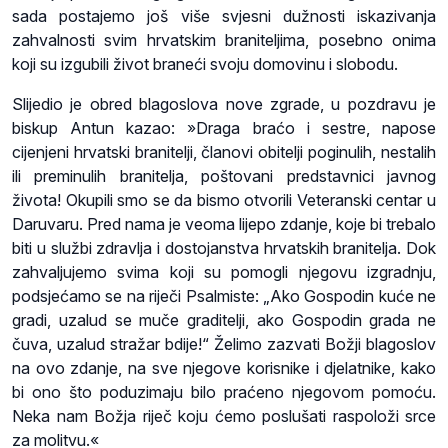
sada postajemo još više svjesni dužnosti iskazivanja
zahvalnosti svim hrvatskim braniteljima, posebno onima
koji su izgubili život braneći svoju domovinu i slobodu.
Slijedio je obred blagoslova nove zgrade, u pozdravu je
biskup Antun kazao: »Draga braćo i sestre, napose
cijenjeni hrvatski branitelji, članovi obitelji poginulih, nestalih
ili preminulih branitelja, poštovani predstavnici javnog
života! Okupili smo se da bismo otvorili Veteranski centar u
Daruvaru. Pred nama je veoma lijepo zdanje, koje bi trebalo
biti u službi zdravlja i dostojanstva hrvatskih branitelja. Dok
zahvaljujemo svima koji su pomogli njegovu izgradnju,
podsjećamo se na riječi Psalmiste: „Ako Gospodin kuće ne
gradi, uzalud se muče graditelji, ako Gospodin grada ne
čuva, uzalud stražar bdije!“ Želimo zazvati Božji blagoslov
na ovo zdanje, na sve njegove korisnike i djelatnike, kako
bi ono što poduzimaju bilo praćeno njegovom pomoću.
Neka nam Božja riječ koju ćemo poslušati raspoloži srce
za molitvu.«