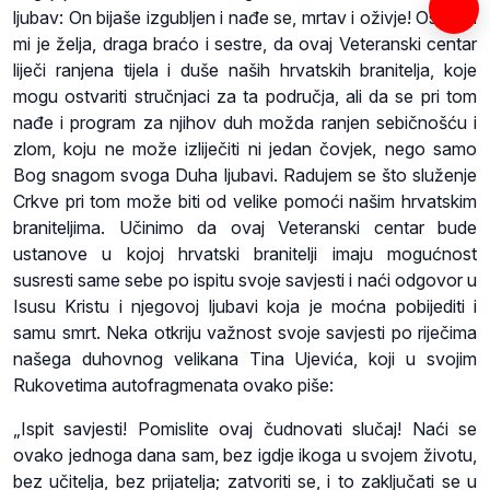
ljubav: On bijaše izgubljen i nađe se, mrtav i oživje! Osobita
mi je želja, draga braćo i sestre, da ovaj Veteranski centar
liječi ranjena tijela i duše naših hrvatskih branitelja, koje
mogu ostvariti stručnjaci za ta područja, ali da se pri tom
nađe i program za njihov duh možda ranjen sebičnošću i
zlom, koju ne može izliječiti ni jedan čovjek, nego samo
Bog snagom svoga Duha ljubavi. Radujem se što služenje
Crkve pri tom može biti od velike pomoći našim hrvatskim
braniteljima. Učinimo da ovaj Veteranski centar bude
ustanove u kojoj hrvatski branitelji imaju mogućnost
susresti same sebe po ispitu svoje savjesti i naći odgovor u
Isusu Kristu i njegovoj ljubavi koja je moćna pobijediti i
samu smrt. Neka otkriju važnost svoje savjesti po riječima
našega duhovnog velikana Tina Ujevića, koji u svojim
Rukovetima autofragmenata ovako piše:
„Ispit savjesti! Pomislite ovaj čudnovati slučaj! Naći se
ovako jednoga dana sam, bez igdje ikoga u svojem životu,
bez učitelja, bez prijatelja; zatvoriti se, i to zaključati se u