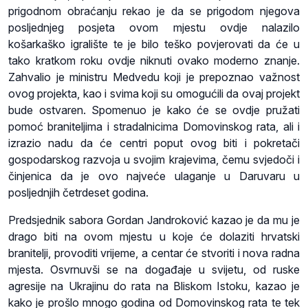
prigodnom obraćanju rekao je da se prigodom njegova
posljednjeg posjeta ovom mjestu ovdje nalazilo
košarkaško igralište te je bilo teško povjerovati da će u
tako kratkom roku ovdje niknuti ovako moderno znanje.
Zahvalio je ministru Medvedu koji je prepoznao važnost
ovog projekta, kao i svima koji su omogućili da ovaj projekt
bude ostvaren. Spomenuo je kako će se ovdje pružati
pomoć braniteljima i stradalnicima Domovinskog rata, ali i
izrazio nadu da će centri poput ovog biti i pokretači
gospodarskog razvoja u svojim krajevima, čemu svjedoči i
činjenica da je ovo najveće ulaganje u Daruvaru u
posljednjih četrdeset godina.
Predsjednik sabora Gordan Jandroković kazao je da mu je
drago biti na ovom mjestu u koje će dolaziti hrvatski
branitelji, provoditi vrijeme, a centar će stvoriti i nova radna
mjesta. Osvrnuvši se na događaje u svijetu, od ruske
agresije na Ukrajinu do rata na Bliskom Istoku, kazao je
kako je prošlo mnogo godina od Domovinskog rata te tek