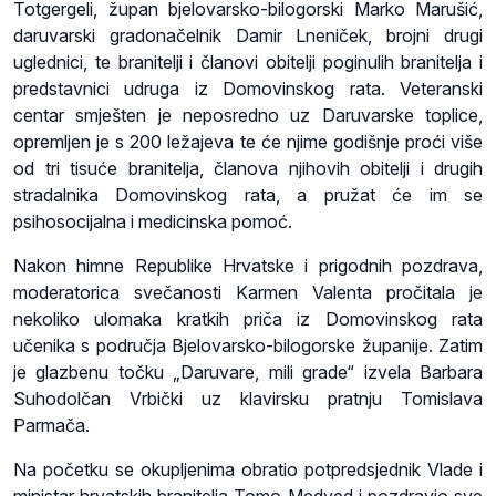
Totgergeli, župan bjelovarsko-bilogorski Marko Marušić,
daruvarski gradonačelnik Damir Lneniček, brojni drugi
uglednici, te branitelji i članovi obitelji poginulih branitelja i
predstavnici udruga iz Domovinskog rata. Veteranski
centar smješten je neposredno uz Daruvarske toplice,
opremljen je s 200 ležajeva te će njime godišnje proći više
od tri tisuće branitelja, članova njihovih obitelji i drugih
stradalnika Domovinskog rata, a pružat će im se
psihosocijalna i medicinska pomoć.
Nakon himne Republike Hrvatske i prigodnih pozdrava,
moderatorica svečanosti Karmen Valenta pročitala je
nekoliko ulomaka kratkih priča iz Domovinskog rata
učenika s područja Bjelovarsko-bilogorske županije. Zatim
je glazbenu točku „Daruvare, mili grade“ izvela Barbara
Suhodolčan Vrbički uz klavirsku pratnju Tomislava
Parmača.
Na početku se okupljenima obratio potpredsjednik Vlade i