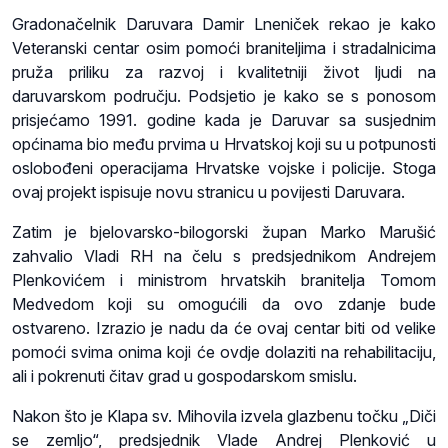
Gradonačelnik Daruvara Damir Lneniček rekao je kako
Veteranski centar osim pomoći braniteljima i stradalnicima
pruža priliku za razvoj i kvalitetniji život ljudi na
daruvarskom području. Podsjetio je kako se s ponosom
prisjećamo 1991. godine kada je Daruvar sa susjednim
općinama bio među prvima u Hrvatskoj koji su u potpunosti
oslobođeni operacijama Hrvatske vojske i policije. Stoga
ovaj projekt ispisuje novu stranicu u povijesti Daruvara.
Zatim je bjelovarsko-bilogorski župan Marko Marušić
zahvalio Vladi RH na čelu s predsjednikom Andrejem
Plenkovićem i ministrom hrvatskih branitelja Tomom
Medvedom koji su omogućili da ovo zdanje bude
ostvareno. Izrazio je nadu da će ovaj centar biti od velike
pomoći svima onima koji će ovdje dolaziti na rehabilitaciju,
ali i pokrenuti čitav grad u gospodarskom smislu.
Nakon što je Klapa sv. Mihovila izvela glazbenu točku „Diči
se zemljo“, predsjednik Vlade Andrej Plenković u