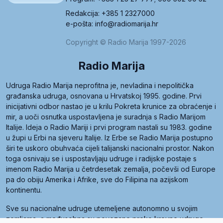
Redakcija: +385 1 2327000
e-pošta: info@radiomarija.hr
Copyright © Radio Marija 1997-2026
Radio Marija
Udruga Radio Marija neprofitna je, nevladina i nepolitička
građanska udruga, osnovana u Hrvatskoj 1995. godine. Prvi
inicijativni odbor nastao je u krilu Pokreta krunice za obraćenje i
mir, a uoči osnutka uspostavljena je suradnja s Radio Marijom
Italije. Ideja o Radio Mariji i prvi program nastali su 1983. godine
u župi u Erbi na sjeveru Italije. Iz Erbe se Radio Marija postupno
širi te uskoro obuhvaća cijeli talijanski nacionalni prostor. Nakon
toga osnivaju se i uspostavljaju udruge i radijske postaje s
imenom Radio Marija u četrdesetak zemalja, počevši od Europe
pa do obiju Amerika i Afrike, sve do Filipina na azijskom
kontinentu.
Sve su nacionalne udruge utemeljene autonomno u svojim
zemljama, a međusobna su povezane preko krovne udruge