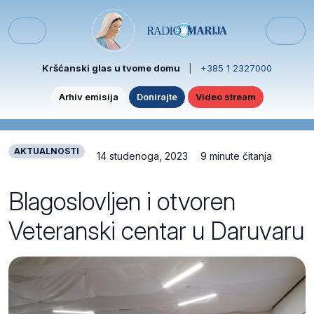
Skip to content
Skip to footer
Menu
Kršćanski glas u tvome domu
|
+385 1 2327000
Arhiv emisija
Donirajte
Video stream
AKTUALNOSTI
14 studenoga, 2023
9 minute čitanja
Blagoslovljen i otvoren
Veteranski centar u Daruvaru