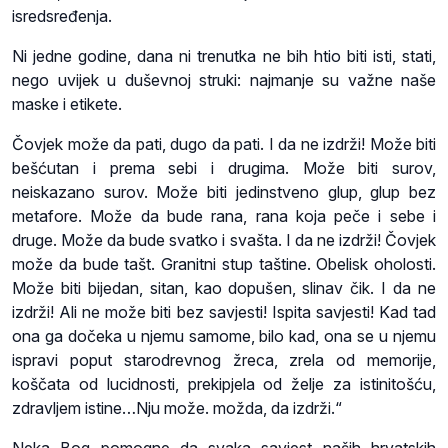
isredsređenja.
Ni jedne godine, dana ni trenutka ne bih htio biti isti, stati,
nego uvijek u duševnoj struki: najmanje su važne naše
maske i etikete.
Čovjek može da pati, dugo da pati. I da ne izdrži! Može biti
bešćutan i prema sebi i drugima. Može biti surov,
neiskazano surov. Može biti jedinstveno glup, glup bez
metafore. Može da bude rana, rana koja peče i sebe i
druge. Može da bude svatko i svašta. I da ne izdrži! Čovjek
može da bude tašt. Granitni stup taštine. Obelisk oholosti.
Može biti bijedan, sitan, kao dopušen, slinav čik. I da ne
izdrži! Ali ne može biti bez savjesti! Ispita savjesti! Kad tad
ona ga dočeka u njemu samome, bilo kad, ona se u njemu
ispravi poput starodrevnog žreca, zrela od memorije,
koščata od lucidnosti, prekipjela od želje za istinitošću,
zdravljem istine…Nju može. možda, da izdrži.“