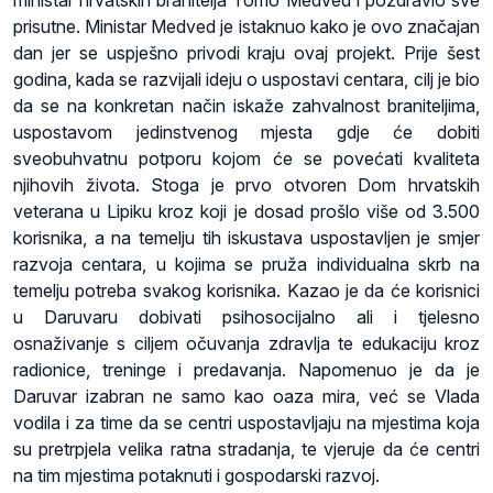
ministar hrvatskih branitelja Tomo Medved i pozdravio sve
prisutne. Ministar Medved je istaknuo kako je ovo značajan
dan jer se uspješno privodi kraju ovaj projekt. Prije šest
godina, kada se razvijali ideju o uspostavi centara, cilj je bio
da se na konkretan način iskaže zahvalnost braniteljima,
uspostavom jedinstvenog mjesta gdje će dobiti
sveobuhvatnu potporu kojom će se povećati kvaliteta
njihovih života. Stoga je prvo otvoren Dom hrvatskih
veterana u Lipiku kroz koji je dosad prošlo više od 3.500
korisnika, a na temelju tih iskustava uspostavljen je smjer
razvoja centara, u kojima se pruža individualna skrb na
temelju potreba svakog korisnika. Kazao je da će korisnici
u Daruvaru dobivati psihosocijalno ali i tjelesno
osnaživanje s ciljem očuvanja zdravlja te edukaciju kroz
radionice, treninge i predavanja. Napomenuo je da je
Daruvar izabran ne samo kao oaza mira, već se Vlada
vodila i za time da se centri uspostavljaju na mjestima koja
su pretrpjela velika ratna stradanja, te vjeruje da će centri
na tim mjestima potaknuti i gospodarski razvoj.