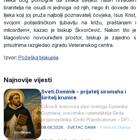
Neka Bog pomogne da svaka savjest naših hrvatskih
branitelja ne osudi ni jednoga od njih, nego ih dovede do
lijeka koji joj pruža najbolji poznavatelj čovjeka, Isus Krist,
svojom pobjedničkom ljubavlju na križu, praštanjem i
milosrđem«, kazao je biskup Škvorčević. Nakon što je
blagoslovio novouređeni prostor, biskup je zajedno s
prisutnima razgledao zgradu Veteranskog centra.
Izvor:
Požeška biskupija
Najnovije vijesti
Sveti Dominik – prijatelj siromaha i
širitelj krunice
Crkva 8. kolovoza slavi svetoga Dominika
Guzmana, svećenika i utemeljitelja Reda
propovjednika (Ordo Praedicatorum – OP).
Svojim životom, dubokom ljubavlju prema
08.08.2026. · SVETAC DANA ·
3 minute čitanja
Kristu…