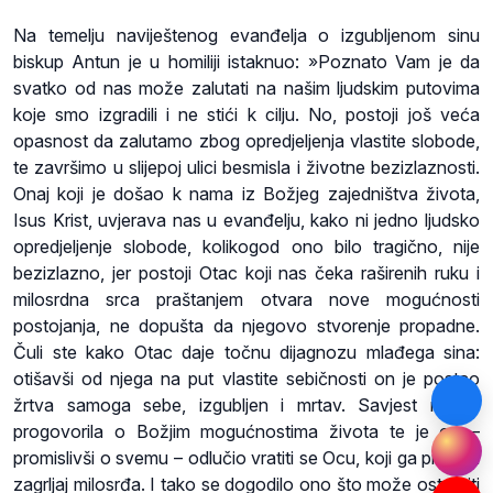
Na temelju naviještenog evanđelja o izgubljenom sinu
biskup Antun je u homiliji istaknuo: »Poznato Vam je da
svatko od nas može zalutati na našim ljudskim putovima
koje smo izgradili i ne stići k cilju. No, postoji još veća
opasnost da zalutamo zbog opredjeljenja vlastite slobode,
te završimo u slijepoj ulici besmisla i životne bezizlaznosti.
Onaj koji je došao k nama iz Božjeg zajedništva života,
Isus Krist, uvjerava nas u evanđelju, kako ni jedno ljudsko
opredjeljenje slobode, kolikogod ono bilo tragično, nije
bezizlazno, jer postoji Otac koji nas čeka raširenih ruku i
milosrdna srca praštanjem otvara nove mogućnosti
postojanja, ne dopušta da njegovo stvorenje propadne.
Čuli ste kako Otac daje točnu dijagnozu mlađega sina:
otišavši od njega na put vlastite sebičnosti on je postao
žrtva samoga sebe, izgubljen i mrtav. Savjest mu je
progovorila o Božjim mogućnostima života te je on –
promislivši o svemu – odlučio vratiti se Ocu, koji ga prima u
zagrljaj milosrđa. I tako se dogodilo ono što može ostvariti