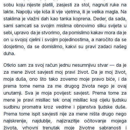
sobu koju nijeste platili, zasjesti za stol, nagnuti ruke na
lakte. Napolju vije kiša ili vije vjetrina, ili je velika magla. Na
staklima je vlažni dah kao tanka koprena. Deder, da sada,
sami samcati sa svojim mislima obnovimo sliku svijeta u
sebi, upravo da je stvorimo, da pomislimo kakav mora da je
on u svojoj cjelini i svojim pojedinostima, a naročito da se
dosjetimo, da se domislimo, kakvi su pravi zadaci našeg
duha.
Otkrio sam za svoj račun jednu nesumnjivu stvar — da je
za mene život savjesti moj pravi život. Da je moj život,
moja duša, ono što tako zovemo moje pravo biće, i da
prema tome nema za me drugog života nego je ovaj
unutarnji. Sva je moja povijest: savjest. Prema tome za
mene je pravi mislilac tek onaj mislilac koji cijelu ljudsku
sudbinu promatra kroz vedrine i pijanstva ljudske duše.
Prema tome ispit savjesti nije za mene ništa drugo nego
najiskrenije, najdublje, najizrazitije očitovanje mojega
života, vrhovni trenutak moje životne sabranosti i