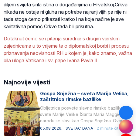
diljem svijeta širila istina o događanjima u Hrvatskoj.Crkva
nikada ne ostaje ni gluha na potrebe najranjivijih pa nije ni
tada stoga ćemo prikazati kratko i na koje načine je sve
karitativna pomoć Crkve tada bili prisutna.
Dotaknut ćemo se i pitanja suradnje s drugim vjerskim
zajednicama u to vrijeme te o diplomatskoj borbi i procesu
priznavanja neovisnosti RH u kojem je, kako znamo, važna
bila uloga Vatikana i sv. pape Ivana Pavla II.
Najnovije vijesti
Gospa Snježna – sveta Marija Velika,
zaštitnica rimske bazilike
Obljetnica posvete slavne rimske bazilike
svete Marije Velike (Santa Maria Maggiore) u
narodu se slavi kao Gospa Snježna. Ovaj
naziv, Sancta Maria…
05.08.2026. · SVETAC DANA ·
2 minute čitanja