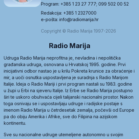
Program: +385 1 23 27 777; 099 502 00 52
Redakcija: +385 1 2327000
e-pošta: info@radiomarija.hr
Copyright © Radio Marija 1997-2026
Radio Marija
Udruga Radio Marija neprofitna je, nevladina i nepolitička
građanska udruga, osnovana u Hrvatskoj 1995. godine. Prvi
inicijativni odbor nastao je u krilu Pokreta krunice za obraćenje i
mir, a uoči osnutka uspostavljena je suradnja s Radio Marijom
Italije. Ideja o Radio Mariji i prvi program nastali su 1983. godine
u župi u Erbi na sjeveru Italije. Iz Erbe se Radio Marija postupno
širi te uskoro obuhvaća cijeli talijanski nacionalni prostor. Nakon
toga osnivaju se i uspostavljaju udruge i radijske postaje s
imenom Radio Marija u četrdesetak zemalja, počevši od Europe
pa do obiju Amerika i Afrike, sve do Filipina na azijskom
kontinentu.
Sve su nacionalne udruge utemeljene autonomno u svojim