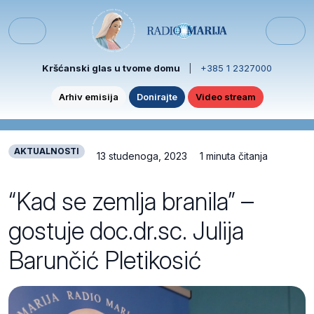
Skip to content
Skip to footer
Menu
Kršćanski glas u tvome domu
|
+385 1 2327000
Arhiv emisija
Donirajte
Video stream
AKTUALNOSTI
13 studenoga, 2023
1 minuta čitanja
“Kad se zemlja branila” –
gostuje doc.dr.sc. Julija
Barunčić Pletikosić