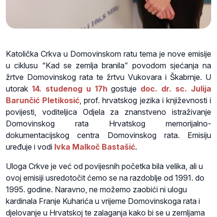
Katolička Crkva u Domovinskom ratu tema je nove emisije
u ciklusu
“Kad se zemlja branila” povodom sjećanja na
žrtve Domovinskog rata te žrtvu Vukovara i Škabrnje.
U
utorak
14. studenog
u 17h
gostuje
doc. dr. sc. Julija
Barunčić Pletikosić
, prof. hrvatskog jezika i književnosti i
povijesti, voditeljica Odjela za znanstveno istraživanje
Domovinskog rata Hrvatskog memorijalno-
dokumentacijskog centra Domovinskog rata. Emisiju
uređuje i vodi
Ivka Malkoč Bastašić
.
Uloga Crkve je već od povijesnih početka bila velika, ali u
ovoj emisiji usredotočit ćemo se na razdoblje od 1991. do
1995. godine. Naravno, ne možemo zaobići ni ulogu
kardinala Franje Kuharića u vrijeme Domovinskoga rata i
djelovanje u Hrvatskoj te zalaganja kako bi se u zemljama