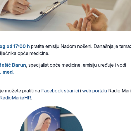
og od 17:00 h
pratite emisiju
Nadom nošeni. Današnja je tema:
 liječnika opće medicine.
 Bešić Barun
, specijalist opće medicine, emisiju uređuje i vodi
r. med.
je možete pratiti na
Facebook stranici
i
web portalu
Radio Mari
RadioMarijaHR
.