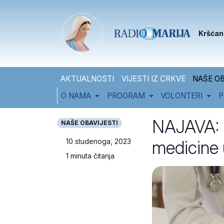
Skip to content
Skip to footer
Kršćan
AKTUALNOSTI
VIJESTI IZ CRKVE
NAŠE OB
O NAMA
PROGRAM
VOLONTERI
P
NAJAVA: P
NAŠE OBAVIJESTI
medicine 
10 studenoga, 2023
1 minuta čitanja