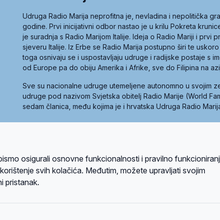
Udruga Radio Marija neprofitna je, nevladina i nepolitička 
godine. Prvi inicijativni odbor nastao je u krilu Pokreta kruni
je suradnja s Radio Marijom Italije. Ideja o Radio Mariji i prvi
sjeveru Italije. Iz Erbe se Radio Marija postupno širi te uskoro
toga osnivaju se i uspostavljaju udruge i radijske postaje s
od Europe pa do obiju Amerika i Afrike, sve do Filipina na az
Sve su nacionalne udruge utemeljene autonomno u svojim 
udruge pod nazivom Svjetska obitelj Radio Marije (World Famil
sedam članica, među kojima je i hrvatska Udruga Radio Marij
la privatnosti
Kolačići
Uvjeti korištenja
bismo osigurali osnovne funkcionalnosti i pravilno funkcioniran
A sustavom
a korištenje svih kolačića. Međutim, možete upravljati svojim
i pristanak.