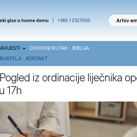
Arhiv em
ski glas u tvome domu
|
+385 1 2327000
AVIJESTI
DUHOVNI KUTAK
BIBLIJA
RIJATELJI
KONTAKT
ogled iz ordinacije liječnika o
u 17h