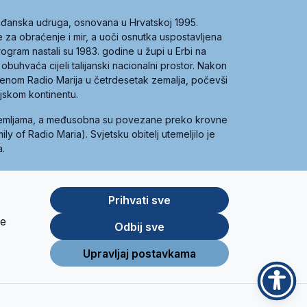
građanska udruga, osnovana u Hrvatskoj 1995.
ce za obraćenje i mir, a uoči osnutka uspostavljena
 program nastali su 1983. godine u župi u Erbi na
 obuhvaća cijeli talijanski nacionalni prostor. Nakon
 imenom Radio Marija u četrdesetak zemalja, počevši
ijskom kontinentu.
zemljama, a međusobna su povezane preko krovne
y of Radio Maria). Svjetsku obitelj utemeljilo je
a.
Prihvati sve
je
App
Google
Odbij sve
Store
Play
Upravljaj postavkama