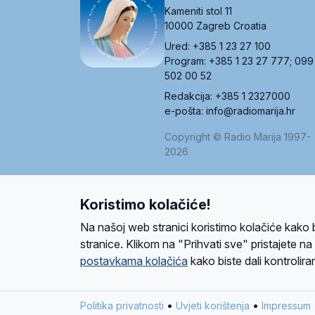
Kameniti stol 11
10000 Zagreb Croatia
Ured: +385 1 23 27 100
Program: +385 1 23 27 777; 099
502 00 52
Redakcija: +385 1 2327000
e-pošta: info@radiomarija.hr
Copyright © Radio Marija 1997-
2026
Koristimo kolačiće!
O nama
Radio
Program
Volonteri
Prijatelji
Kontakt
Pravi
Na našoj web stranici koristimo kolačiće kako 
Ova stranica je zaštićena Google reCAPTCH
stranice. Klikom na "Prihvati sve" pristajete n
postavkama kolačića
kako biste dali kontroliran
Design and development
SIK
&
C-Tel
•
•
Politika privatnosti
Uvjeti korištenja
Impressum