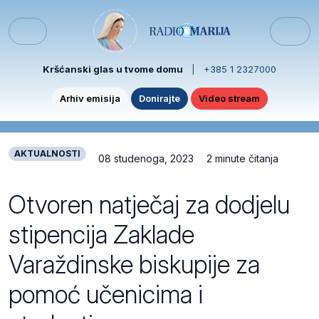
Skip to content
Skip to footer
Menu
Kršćanski glas u tvome domu
|
+385 1 2327000
Arhiv emisija
Donirajte
Video stream
AKTUALNOSTI
08 studenoga, 2023
2 minute čitanja
Otvoren natječaj za dodjelu
stipencija Zaklade
Varaždinske biskupije za
pomoć učenicima i