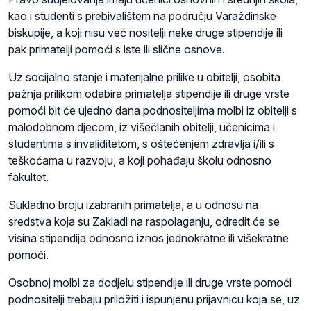
kao i studenti s prebivalištem na području Varaždinske
biskupije, a koji nisu već nositelji neke druge stipendije ili
pak primatelji pomoći s iste ili slične osnove.
Uz socijalno stanje i materijalne prilike u obitelji, osobita
pažnja prilikom odabira primatelja stipendije ili druge vrste
pomoći bit će ujedno dana podnositeljima molbi iz obitelji s
malodobnom djecom, iz višečlanih obitelji, učenicima i
studentima s invaliditetom, s oštećenjem zdravlja i/ili s
teškoćama u razvoju, a koji pohađaju školu odnosno
fakultet.
Sukladno broju izabranih primatelja, a u odnosu na
sredstva koja su Zakladi na raspolaganju, odredit će se
visina stipendija odnosno iznos jednokratne ili višekratne
pomoći.
Osobnoj molbi za dodjelu stipendije ili druge vrste pomoći
podnositelji trebaju priložiti i ispunjenu prijavnicu koja se, uz