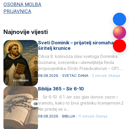
OSOBNA MOLBA
PRIJAVNICA
Najnovije vijesti
Sveti Dominik – prijatelj siromaha i
širitelj krunice
Crkva 8. kolovoza slavi svetoga Dominika
Guzmana, svećenika i utemeljitelja Reda
propovjednika (Ordo Praedicatorum – OP).
Svojim životom, dubokom ljubavlju prema
08.08.2026. · SVETAC DANA ·
3 minute čitanja
Kristu…
Biblija 365 – Sir 6-10
Sir 6-10 6 1 Jer zao glas donosi zazor i
sramotu, kako to biva grešniku licemjernom.2
Ne predaj se u…
08.08.2026. · BIBLIJA ·
11 minute čitanja