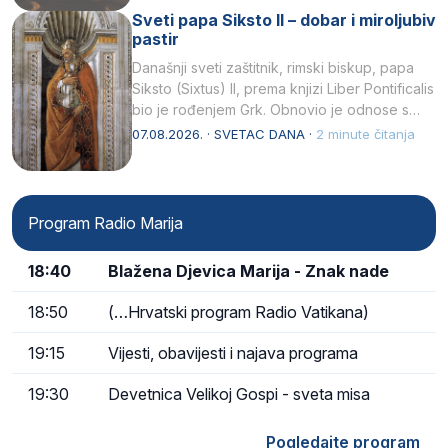
Sveti papa Siksto II – dobar i miroljubiv
pastir
Današnji sveti zaštitnik, rimski biskup, papa
Siksto (Sixtus) II, prema knjizi Liber Pontificalis
bio je rođenjem Grk. Obnovio je odnose s
afričkim…
07.08.2026. · SVETAC DANA ·
2 minute čitanja
Program Radio Marija
18:40
Blažena Djevica Marija - Znak nade
18:50
(…Hrvatski program Radio Vatikana)
19:15
Vijesti, obavijesti i najava programa
19:30
Devetnica Velikoj Gospi - sveta misa
Pogledajte program