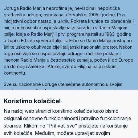
Udruga Radio Marija neprofitna je, nevladina i nepolitička
građanska udruga, osnovana u Hrvatskoj 1995. godine. Prvi
inicijativni odbor nastao je u krilu Pokreta krunice za obraćenje i
mir, a uoči osnutka uspostavljena je suradnja s Radio Marijom
Italije. Ideja o Radio Mariji i prvi program nastali su 1983. godine
u župi u Erbi na sjeveru Italije. Iz Erbe se Radio Marija postupno
širi te uskoro obuhvaća cijeli talijanski nacionalni prostor. Nakon
toga osnivaju se i uspostavljaju udruge i radijske postaje s
imenom Radio Marija u četrdesetak zemalja, počevši od Europe
pa do obiju Amerika i Afrike, sve do Filipina na azijskom
kontinentu.
Sve su nacionalne udruge utemeljene autonomno u svojim
zemljama, a međusobna su povezane preko krovne udruge
pod nazivom Svjetska obitelj Radio Marije (World Family of
Koristimo kolačiće!
Radio Maria). Svjetsku obitelj utemeljilo je sedam članica, među
kojima je i hrvatska Udruga Radio Marija.
Na našoj web stranici koristimo kolačiće kako bismo
osigurali osnovne funkcionalnosti i pravilno funkcioniranje
stranice. Klikom na "Prihvati sve" pristajete na korištenje
svih kolačića. Međutim, možete upravljati svojim