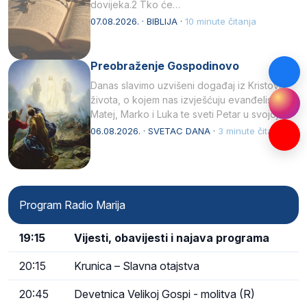
dovijeka.2 Tko će…
07.08.2026. · BIBLIJA ·
10 minute čitanja
Preobraženje Gospodinovo
Danas slavimo uzvišeni događaj iz Kristova
života, o kojem nas izvješćuju evanđelisti
Matej, Marko i Luka te sveti Petar u svojoj
drugoj…
06.08.2026. · SVETAC DANA ·
3 minute čitanja
Program Radio Marija
19:15
Vijesti, obavijesti i najava programa
20:15
Krunica – Slavna otajstva
20:45
Devetnica Velikoj Gospi - molitva (R)