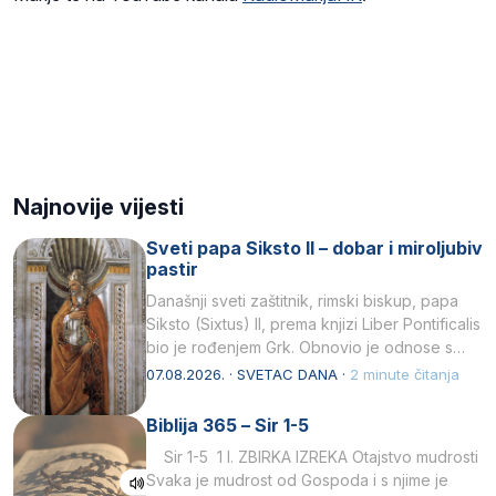
Najnovije vijesti
Sveti papa Siksto II – dobar i miroljubiv
pastir
Današnji sveti zaštitnik, rimski biskup, papa
Siksto (Sixtus) II, prema knjizi Liber Pontificalis
bio je rođenjem Grk. Obnovio je odnose s
afričkim…
07.08.2026. · SVETAC DANA ·
2 minute čitanja
Biblija 365 – Sir 1-5
Sir 1-5 1 I. ZBIRKA IZREKA Otajstvo mudrosti
Svaka je mudrost od Gospoda i s njime je