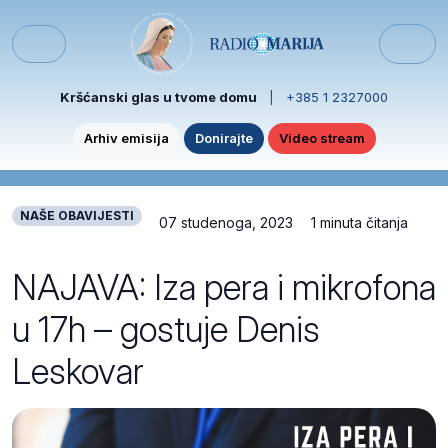
Skip to content
Skip to footer
Menu
Kršćanski glas u tvome domu
|
+385 1 2327000
Arhiv emisija
Donirajte
Video stream
NAŠE OBAVIJESTI
07 studenoga, 2023
1 minuta čitanja
NAJAVA: Iza pera i mikrofona
u 17h – gostuje Denis
Leskovar