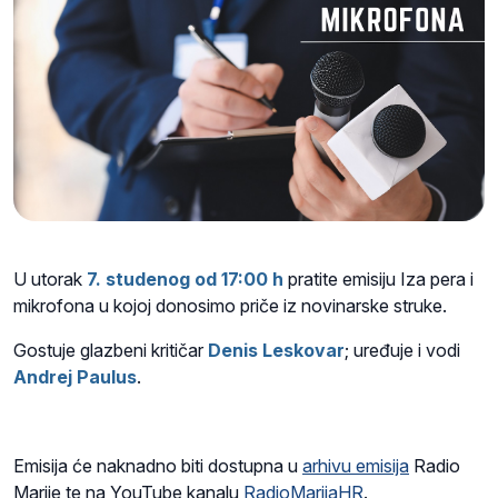
U utorak
7. studenog od 17:00 h
pratite emisiju Iza pera i
mikrofona u kojoj donosimo priče iz novinarske struke.
Gostuje glazbeni kritičar
Denis Leskovar
; uređuje i vodi
Andrej Paulus
.
Emisija će naknadno biti dostupna u
arhivu emisija
Radio
Marije te na YouTube kanalu
RadioMarijaHR
.