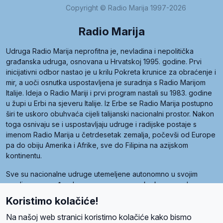
Copyright © Radio Marija 1997-2026
Radio Marija
Udruga Radio Marija neprofitna je, nevladina i nepolitička
građanska udruga, osnovana u Hrvatskoj 1995. godine. Prvi
inicijativni odbor nastao je u krilu Pokreta krunice za obraćenje i
mir, a uoči osnutka uspostavljena je suradnja s Radio Marijom
Italije. Ideja o Radio Mariji i prvi program nastali su 1983. godine
u župi u Erbi na sjeveru Italije. Iz Erbe se Radio Marija postupno
širi te uskoro obuhvaća cijeli talijanski nacionalni prostor. Nakon
toga osnivaju se i uspostavljaju udruge i radijske postaje s
imenom Radio Marija u četrdesetak zemalja, počevši od Europe
pa do obiju Amerika i Afrike, sve do Filipina na azijskom
kontinentu.
Sve su nacionalne udruge utemeljene autonomno u svojim
zemljama, a međusobna su povezane preko krovne udruge
pod nazivom Svjetska obitelj Radio Marije (World Family of
Koristimo kolačiće!
Radio Maria). Svjetsku obitelj utemeljilo je sedam članica, među
kojima je i hrvatska Udruga Radio Marija.
Na našoj web stranici koristimo kolačiće kako bismo