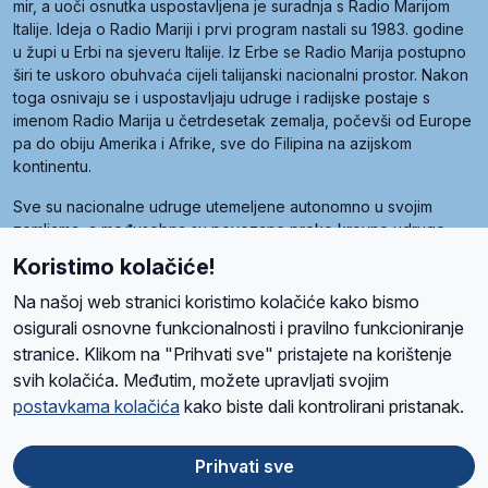
mir, a uoči osnutka uspostavljena je suradnja s Radio Marijom
Italije. Ideja o Radio Mariji i prvi program nastali su 1983. godine
u župi u Erbi na sjeveru Italije. Iz Erbe se Radio Marija postupno
širi te uskoro obuhvaća cijeli talijanski nacionalni prostor. Nakon
toga osnivaju se i uspostavljaju udruge i radijske postaje s
imenom Radio Marija u četrdesetak zemalja, počevši od Europe
pa do obiju Amerika i Afrike, sve do Filipina na azijskom
kontinentu.
Sve su nacionalne udruge utemeljene autonomno u svojim
zemljama, a međusobna su povezane preko krovne udruge
pod nazivom Svjetska obitelj Radio Marije (World Family of
Koristimo kolačiće!
Radio Maria). Svjetsku obitelj utemeljilo je sedam članica, među
kojima je i hrvatska Udruga Radio Marija.
Na našoj web stranici koristimo kolačiće kako bismo
osigurali osnovne funkcionalnosti i pravilno funkcioniranje
stranice. Klikom na "Prihvati sve" pristajete na korištenje
svih kolačića. Međutim, možete upravljati svojim
O nama
Radio
Program
Volonteri
Prijatelji
Kontakt
Pravila privatnosti
postavkama kolačića
kako biste dali kontrolirani pristanak.
Kolačići
Uvjeti korištenja
Ova stranica je zaštićena Google reCAPTCHA sustavom
Prihvati sve