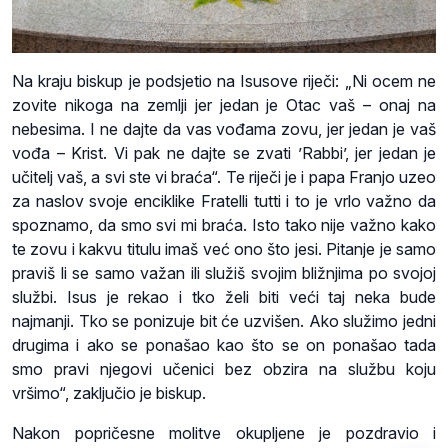
Na kraju biskup je podsjetio na Isusove riječi: „Ni ocem ne
zovite nikoga na zemlji jer jedan je Otac vaš – onaj na
nebesima. I ne dajte da vas vođama zovu, jer jedan je vaš
vođa – Krist. Vi pak ne dajte se zvati ’Rabbi’, jer jedan je
učitelj vaš, a svi ste vi braća“. Te riječi je i papa Franjo uzeo
za naslov svoje enciklike Fratelli tutti i to je vrlo važno da
spoznamo, da smo svi mi braća. Isto tako nije važno kako
te zovu i kakvu titulu imaš već ono što jesi. Pitanje je samo
praviš li se samo važan ili služiš svojim bližnjima po svojoj
službi. Isus je rekao i tko želi biti veći taj neka bude
najmanji. Tko se ponizuje bit će uzvišen. Ako služimo jedni
drugima i ako se ponašao kao što se on ponašao tada
smo pravi njegovi učenici bez obzira na službu koju
vršimo“, zaključio je biskup.
Nakon popričesne molitve okupljene je pozdravio i