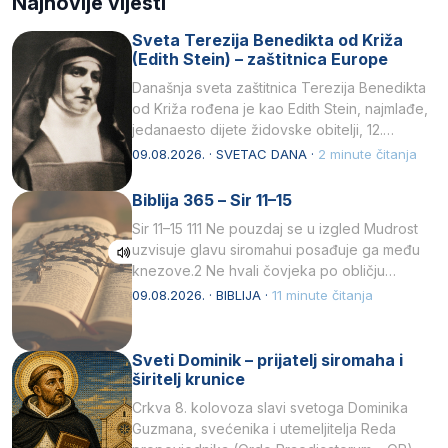
Najnovije vijesti
Sveta Terezija Benedikta od Križa
(Edith Stein) – zaštitnica Europe
Današnja sveta zaštitnica Terezija Benedikta
od Križa rođena je kao Edith Stein, najmlađe,
jedanaesto dijete židovske obitelji, 12.
listopada 1891, u Wrocławu…
09.08.2026. · SVETAC DANA ·
2 minute čitanja
Biblija 365 – Sir 11–15
Sir 11–15 111 Ne pouzdaj se u izgled Mudrost
uzvisuje glavu siromahui posađuje ga među
knezove.2 Ne hvali čovjeka po obličju
njegovui…
09.08.2026. · BIBLIJA ·
11 minute čitanja
Sveti Dominik – prijatelj siromaha i
širitelj krunice
Crkva 8. kolovoza slavi svetoga Dominika
Guzmana, svećenika i utemeljitelja Reda