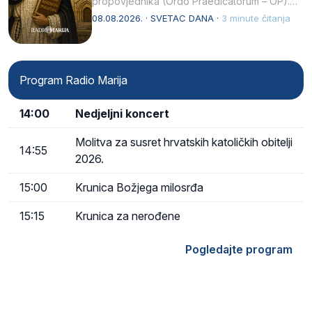
propovjednika (Ordo Praedicatorum – OP).
Svojim životom, dubokom ljubavlju prema
08.08.2026. · SVETAC DANA ·
3 minute čitanja
Kristu…
Program Radio Marija
14:00
Nedjeljni koncert
Molitva za susret hrvatskih katoličkih obitelji
14:55
2026.
15:00
Krunica Božjega milosrđa
15:15
Krunica za nerođene
Pogledajte program