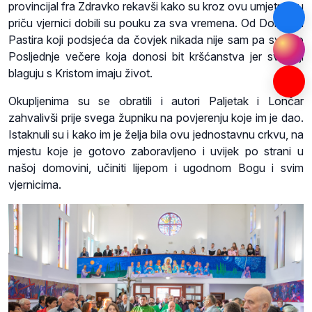
provincijal fra Zdravko rekavši kako su kroz ovu umjetničku
priču vjernici dobili su pouku za sva vremena. Od Dobroga
Pastira koji podsjeća da čovjek nikada nije sam pa sve do
Posljednje večere koja donosi bit kršćanstva jer svi koji
blaguju s Kristom imaju život.
Okupljenima su se obratili i autori Paljetak i Lončar
zahvalivši prije svega župniku na povjerenju koje im je dao.
Istaknuli su i kako im je želja bila ovu jednostavnu crkvu, na
mjestu koje je gotovo zaboravljeno i uvijek po strani u
našoj domovini, učiniti lijepom i ugodnom Bogu i svim
vjernicima.