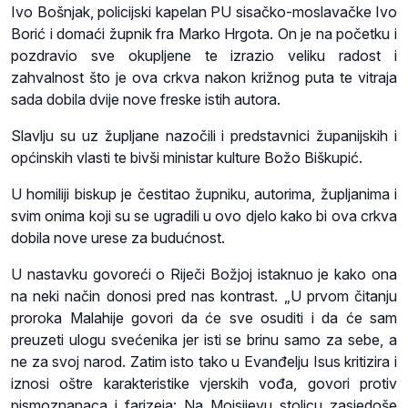
Ivo Bošnjak, policijski kapelan PU sisačko-moslavačke Ivo
Borić i domaći župnik fra Marko Hrgota. On je na početku i
pozdravio sve okupljene te izrazio veliku radost i
zahvalnost što je ova crkva nakon križnog puta te vitraja
sada dobila dvije nove freske istih autora.
Slavlju su uz župljane nazočili i predstavnici županijskih i
općinskih vlasti te bivši ministar kulture Božo Biškupić.
U homiliji biskup je čestitao župniku, autorima, župljanima i
svim onima koji su se ugradili u ovo djelo kako bi ova crkva
dobila nove urese za budućnost.
U nastavku govoreći o Riječi Božjoj istaknuo je kako ona
na neki način donosi pred nas kontrast. „U prvom čitanju
proroka Malahije govori da će sve osuditi i da će sam
preuzeti ulogu svećenika jer isti se brinu samo za sebe, a
ne za svoj narod. Zatim isto tako u Evanđelju Isus kritizira i
iznosi oštre karakteristike vjerskih vođa, govori protiv
pismoznanaca i farizeja: Na Mojsijevu stolicu zasjedoše