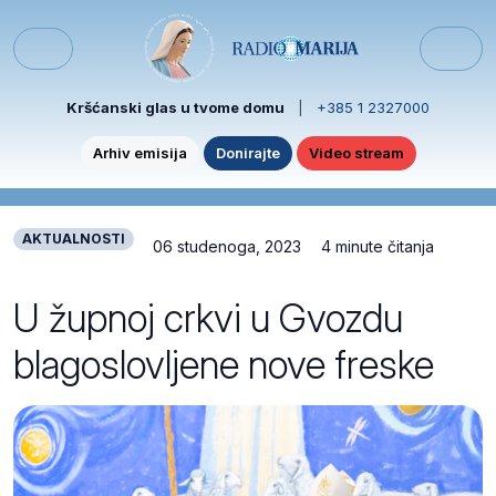
Skip to content
Skip to footer
Menu
Kršćanski glas u tvome domu
|
+385 1 2327000
Arhiv emisija
Donirajte
Video stream
AKTUALNOSTI
06 studenoga, 2023
4 minute čitanja
U župnoj crkvi u Gvozdu
blagoslovljene nove freske