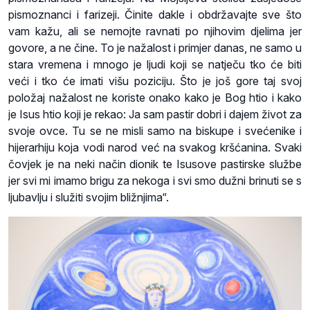
pismoznanci i farizeji. Činite dakle i obdržavajte sve što
vam kažu, ali se nemojte ravnati po njihovim djelima jer
govore, a ne čine. To je nažalost i primjer danas, ne samo u
stara vremena i mnogo je ljudi koji se natječu tko će biti
veći i tko će imati višu poziciju. Što je još gore taj svoj
položaj nažalost ne koriste onako kako je Bog htio i kako
je Isus htio koji je rekao: Ja sam pastir dobri i dajem život za
svoje ovce. Tu se ne misli samo na biskupe i svećenike i
hijerarhiju koja vodi narod već na svakog kršćanina. Svaki
čovjek je na neki način dionik te Isusove pastirske službe
jer svi mi imamo brigu za nekoga i svi smo dužni brinuti se s
ljubavlju i služiti svojim bližnjima“.