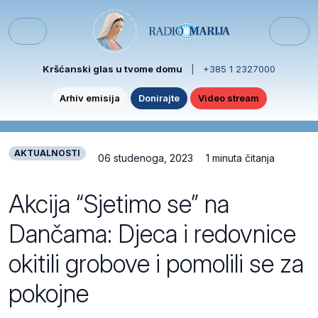
Skip to content
Skip to footer
Menu
Kršćanski glas u tvome domu
|
+385 1 2327000
Arhiv emisija
Donirajte
Video stream
AKTUALNOSTI
06 studenoga, 2023
1 minuta čitanja
Akcija “Sjetimo se” na
Dančama: Djeca i redovnice
okitili grobove i pomolili se za
pokojne