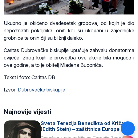
Ukupno je okićeno dvadesetak grobova, od kojih je dio
nepoznatih pokojnika, onih koji su ukopani u zajedničke
grobnice te onih čiji su bližnji daleko.
Caritas Dubrovačke biskupije upućuje zahvalu donatorima
cvijeća, zbog kojih je provedba ove akcije bila moguća i
ove godine, a to je obitelj Mladena Buconića.
Tekst i foto: Caritas DB
Izvor:
Dubrovačka biskupija
Najnovije vijesti
Sveta Terezija Benedikta od Križa
(Edith Stein) – zaštitnica Europe
Današnja sveta zaštitnica Terezija Benedikta