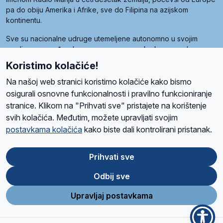
pa do obiju Amerika i Afrike, sve do Filipina na azijskom
kontinentu.
Sve su nacionalne udruge utemeljene autonomno u svojim
zemljama, a međusobna su povezane preko krovne udruge
pod nazivom Svjetska obitelj Radio Marije (World Family of
Koristimo kolačiće!
Radio Maria). Svjetsku obitelj utemeljilo je sedam članica, među
kojima je i hrvatska Udruga Radio Marija.
Na našoj web stranici koristimo kolačiće kako bismo
osigurali osnovne funkcionalnosti i pravilno funkcioniranje
stranice. Klikom na "Prihvati sve" pristajete na korištenje
svih kolačića. Međutim, možete upravljati svojim
O nama
Radio
Program
Volonteri
Prijatelji
Kontakt
Pravila privatnosti
postavkama kolačića
kako biste dali kontrolirani pristanak.
Kolačići
Uvjeti korištenja
Ova stranica je zaštićena Google reCAPTCHA sustavom
Prihvati sve
Odbij sve
App
Google
Store
Play
Upravljaj postavkama
Design and development
SIK
&
C-Tel