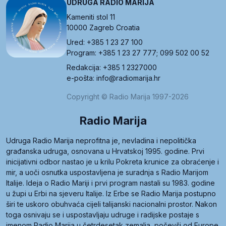
UDRUGA RADIO MARIJA
Kameniti stol 11
10000 Zagreb Croatia
Ured: +385 1 23 27 100
Program: +385 1 23 27 777; 099 502 00 52
Redakcija: +385 1 2327000
e-pošta: info@radiomarija.hr
Copyright © Radio Marija 1997-2026
Radio Marija
Udruga Radio Marija neprofitna je, nevladina i nepolitička
građanska udruga, osnovana u Hrvatskoj 1995. godine. Prvi
inicijativni odbor nastao je u krilu Pokreta krunice za obraćenje i
mir, a uoči osnutka uspostavljena je suradnja s Radio Marijom
Italije. Ideja o Radio Mariji i prvi program nastali su 1983. godine
u župi u Erbi na sjeveru Italije. Iz Erbe se Radio Marija postupno
širi te uskoro obuhvaća cijeli talijanski nacionalni prostor. Nakon
toga osnivaju se i uspostavljaju udruge i radijske postaje s
imenom Radio Marija u četrdesetak zemalja, počevši od Europe