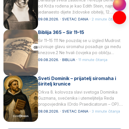
od Križa rođena je kao Edith Stein, najmlađe,
jedanaesto dijete židovske obitelji, 12.
listopada 1891, u Wrocławu…
09.08.2026. · SVETAC DANA ·
2 minute čitanja
Biblija 365 – Sir 11–15
Sir 11–15 111 Ne pouzdaj se u izgled Mudrost
uzvisuje glavu siromahui posađuje ga među
knezove.2 Ne hvali čovjeka po obličju
njegovui…
09.08.2026. · BIBLIJA ·
11 minute čitanja
Sveti Dominik – prijatelj siromaha i
širitelj krunice
Crkva 8. kolovoza slavi svetoga Dominika
Guzmana, svećenika i utemeljitelja Reda
propovjednika (Ordo Praedicatorum – OP).
Svojim životom, dubokom ljubavlju prema
08.08.2026. · SVETAC DANA ·
3 minute čitanja
Kristu…