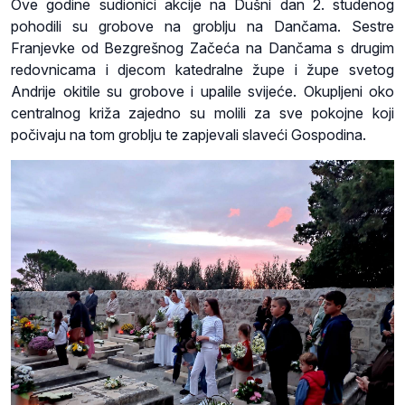
Ove godine sudionici akcije na Dušni dan 2. studenog
pohodili su grobove na groblju na Dančama. Sestre
Franjevke od Bezgrešnog Začeća na Dančama s drugim
redovnicama i djecom katedralne župe i župe svetog
Andrije okitile su grobove i upalile svijeće. Okupljeni oko
centralnog križa zajedno su molili za sve pokojne koji
počivaju na tom groblju te zapjevali slaveći Gospodina.