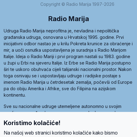
Copyright © Radio Marija 1997-2026
Radio Marija
Udruga Radio Marija neprofitna je, nevladina i nepolitička
građanska udruga, osnovana u Hrvatskoj 1995. godine. Prvi
inicijativni odbor nastao je u krilu Pokreta krunice za obraćenje i
mir, a uoči osnutka uspostavljena je suradnja s Radio Marijom
Italije. Ideja o Radio Mariji i prvi program nastali su 1983. godine
u župi u Erbi na sjeveru Italije. Iz Erbe se Radio Marija postupno
širi te uskoro obuhvaća cijeli talijanski nacionalni prostor. Nakon
toga osnivaju se i uspostavljaju udruge i radijske postaje s
imenom Radio Marija u četrdesetak zemalja, počevši od Europe
pa do obiju Amerika i Afrike, sve do Filipina na azijskom
kontinentu.
Sve su nacionalne udruge utemeljene autonomno u svojim
zemljama, a međusobna su povezane preko krovne udruge
pod nazivom Svjetska obitelj Radio Marije (World Family of
Koristimo kolačiće!
Radio Maria). Svjetsku obitelj utemeljilo je sedam članica, među
kojima je i hrvatska Udruga Radio Marija.
Na našoj web stranici koristimo kolačiće kako bismo