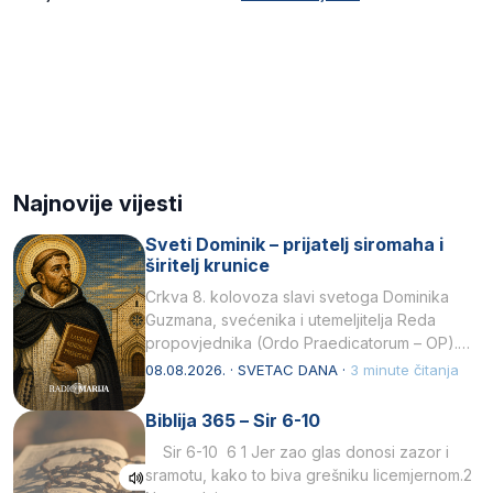
Najnovije vijesti
Sveti Dominik – prijatelj siromaha i
širitelj krunice
Crkva 8. kolovoza slavi svetoga Dominika
Guzmana, svećenika i utemeljitelja Reda
propovjednika (Ordo Praedicatorum – OP).
Svojim životom, dubokom ljubavlju prema
08.08.2026. · SVETAC DANA ·
3 minute čitanja
Kristu…
Biblija 365 – Sir 6-10
Sir 6-10 6 1 Jer zao glas donosi zazor i
sramotu, kako to biva grešniku licemjernom.2