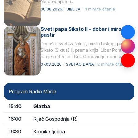
Ne predaj se u…
08.08.2026. · BIBLIJA ·
11 minute čitanja
Sveti papa Siksto II – dobar i miroljubiv
pastir
Današnji sveti zaštitnik, rimski biskup, papa
Siksto (Sixtus) II, prema knjizi Liber Pontificalis
bio je rođenjem Grk. Obnovio je odnose s
afričkim…
07.08.2026. · SVETAC DANA ·
2 minute čitanja
Program Radio Marija
15:40
Glazba
16:00
Riječ Gospodnja (R)
16:30
Kronika tjedna