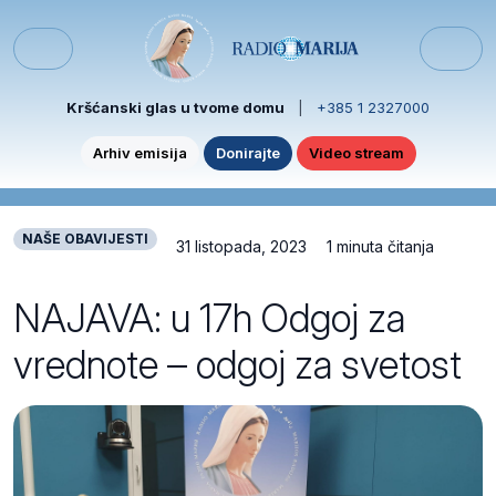
Skip to content
Skip to footer
Menu
Kršćanski glas u tvome domu
|
+385 1 2327000
Arhiv emisija
Donirajte
Video stream
NAŠE OBAVIJESTI
31 listopada, 2023
1 minuta čitanja
NAJAVA: u 17h Odgoj za
vrednote – odgoj za svetost