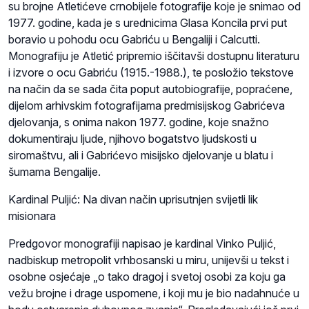
su brojne Atletićeve crnobijele fotografije koje je snimao od
1977. godine, kada je s urednicima Glasa Koncila prvi put
boravio u pohodu ocu Gabriću u Bengaliji i Calcutti.
Monografiju je Atletić pripremio iščitavši dostupnu literaturu
i izvore o ocu Gabriću (1915.-1988.), te posložio tekstove
na način da se sada čita poput autobiografije, popraćene,
dijelom arhivskim fotografijama predmisijskog Gabrićeva
djelovanja, s onima nakon 1977. godine, koje snažno
dokumentiraju ljude, njihovo bogatstvo ljudskosti u
siromaštvu, ali i Gabrićevo misijsko djelovanje u blatu i
šumama Bengalije.
Kardinal Puljić: Na divan način uprisutnjen svijetli lik
misionara
Predgovor monografiji napisao je kardinal Vinko Puljić,
nadbiskup metropolit vrhbosanski u miru, unijevši u tekst i
osobne osjećaje „o tako dragoj i svetoj osobi za koju ga
vežu brojne i drage uspomene, i koji mu je bio nadahnuće u