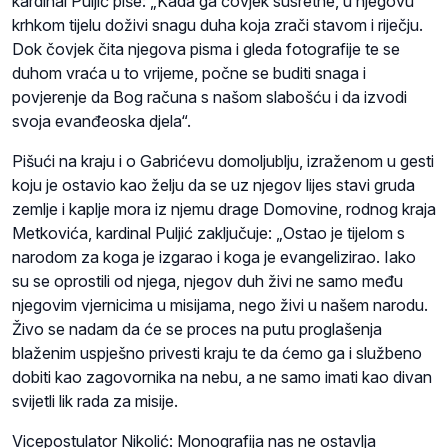
kardinal Puljić piše: „Kada ga čovjek susretne, u njegovu
krhkom tijelu doživi snagu duha koja zrači stavom i riječju.
Dok čovjek čita njegova pisma i gleda fotografije te se
duhom vraća u to vrijeme, počne se buditi snaga i
povjerenje da Bog računa s našom slabošću i da izvodi
svoja evanđeoska djela“.
Pišući na kraju i o Gabrićevu domoljublju, izraženom u gesti
koju je ostavio kao želju da se uz njegov lijes stavi gruda
zemlje i kaplje mora iz njemu drage Domovine, rodnog kraja
Metkovića, kardinal Puljić zaključuje: „Ostao je tijelom s
narodom za koga je izgarao i koga je evangelizirao. Iako
su se oprostili od njega, njegov duh živi ne samo među
njegovim vjernicima u misijama, nego živi u našem narodu.
Živo se nadam da će se proces na putu proglašenja
blaženim uspješno privesti kraju te da ćemo ga i službeno
dobiti kao zagovornika na nebu, a ne samo imati kao divan
svijetli lik rada za misije.
Vicepostulator Nikolić: Monografija nas ne ostavlja