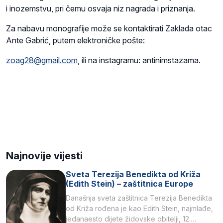
i inozemstvu, pri čemu osvaja niz nagrada i priznanja.
Za nabavu monografije može se kontaktirati Zaklada otac
Ante Gabrić, putem elektroničke pošte:
zoag28@gmail.com
, ili na instagramu: antinimstazama.
Najnovije vijesti
Sveta Terezija Benedikta od Križa
(Edith Stein) – zaštitnica Europe
Današnja sveta zaštitnica Terezija Benedikta
od Križa rođena je kao Edith Stein, najmlađe,
jedanaesto dijete židovske obitelji, 12.