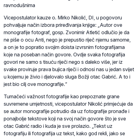
ravnodušnima
Vicepostulator kauze o. Mirko Nikolić, DI, u pogovoru
pohvaljuje način izbora priređivanja knjige: „Autor ove
monografije fotograf, gosp. Zvonimir Atletić odlučio je da
ne piše o ocu Anti, nego je prepustio riječ njemu samome,
a on je to popratio svojim doista izvrsnim fotografijama
koje na poseban način govore. Ovdje svaka fotografija
govori ne samo s tisuću riječi nego s daleko više, jer iz
svake proviruje prava bujica riječi i odnosi nas u jedan svijet
u kojemu je živio i djelovalo sluga Božji otac Gabrić. A to i
jest bio cilj ove monografije.“
Tumačeći važnost fotografije kao prepoznate grane
suvremene umjetnosti, vicepostulator Nikolić primjećuje da
se autor monografije potrudio da uz fotografije pronađe i
ponajbolje tekstove koji na svoj način govore što je sve
otac Gabrić radio i kuda je sve prolazio. „Tekst uz
fotografiju ili fotografija uz tekst, kako god rekli, jako se