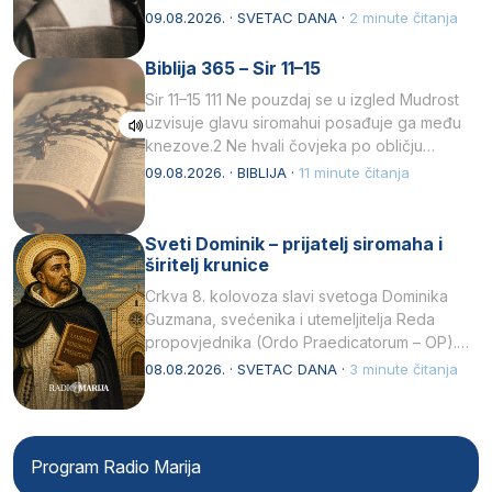
listopada 1891, u Wrocławu…
09.08.2026. · SVETAC DANA ·
2 minute čitanja
Biblija 365 – Sir 11–15
Sir 11–15 111 Ne pouzdaj se u izgled Mudrost
uzvisuje glavu siromahui posađuje ga među
knezove.2 Ne hvali čovjeka po obličju
njegovui…
09.08.2026. · BIBLIJA ·
11 minute čitanja
Sveti Dominik – prijatelj siromaha i
širitelj krunice
Crkva 8. kolovoza slavi svetoga Dominika
Guzmana, svećenika i utemeljitelja Reda
propovjednika (Ordo Praedicatorum – OP).
Svojim životom, dubokom ljubavlju prema
08.08.2026. · SVETAC DANA ·
3 minute čitanja
Kristu…
Program Radio Marija