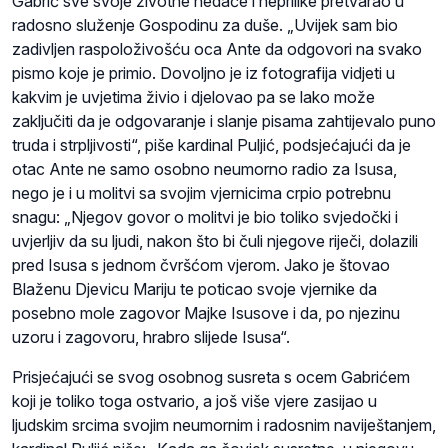
Gabrić sve svoje životne nedaće i neprilike pretvarao u
radosno služenje Gospodinu za duše. „Uvijek sam bio
zadivljen raspoloživošću oca Ante da odgovori na svako
pismo koje je primio. Dovoljno je iz fotografija vidjeti u
kakvim je uvjetima živio i djelovao pa se lako može
zaključiti da je odgovaranje i slanje pisama zahtijevalo puno
truda i strpljivosti“, piše kardinal Puljić, podsjećajući da je
otac Ante ne samo osobno neumorno radio za Isusa,
nego je i u molitvi sa svojim vjernicima crpio potrebnu
snagu: „Njegov govor o molitvi je bio toliko svjedočki i
uvjerljiv da su ljudi, nakon što bi čuli njegove riječi, dolazili
pred Isusa s jednom čvršćom vjerom. Jako je štovao
Blaženu Djevicu Mariju te poticao svoje vjernike da
posebno mole zagovor Majke Isusove i da, po njezinu
uzoru i zagovoru, hrabro slijede Isusa“.
Prisjećajući se svog osobnog susreta s ocem Gabrićem
koji je toliko toga ostvario, a još više vjere zasijao u
ljudskim srcima svojim neumornim i radosnim naviještanjem,