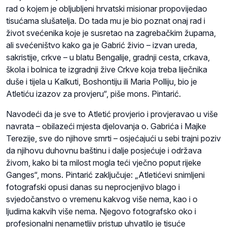
rad o kojem je obljubljeni hrvatski misionar propovijedao
tisućama slušatelja. Do tada mu je bio poznat onaj rad i
život svećenika koje je susretao na zagrebačkim župama,
ali svećeništvo kako ga je Gabrić živio – izvan ureda,
sakristije, crkve – u blatu Bengalije, gradnji cesta, crkava,
škola i bolnica te izgradnji žive Crkve koja treba liječnika
duše i tijela u Kalkuti, Boshontiju ili Maria Polliju, bio je
Atletiću izazov za provjeru“, piše mons. Pintarić.
Navodeći da je sve to Atletić provjerio i provjeravao u više
navrata – obilazeći mjesta djelovanja o. Gabrića i Majke
Terezije, sve do njihove smrti – osjećajući u sebi trajni poziv
da njihovu duhovnu baštinu i dalje posjećuje i održava
živom, kako bi ta milost mogla teći vječno poput rijeke
Ganges“, mons. Pintarić zaključuje: „Atletićevi snimljeni
fotografski opusi danas su neprocjenjivo blago i
svjedočanstvo o vremenu kakvog više nema, kao i o
ljudima kakvih više nema. Njegovo fotografsko oko i
profesionalni nenametljiv pristup uhvatilo je tisuće