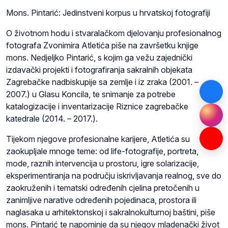
Mons. Pintarić: Jedinstveni korpus u hrvatskoj fotografiji
O životnom hodu i stvaralačkom djelovanju profesionalnog
fotografa Zvonimira Atletića piše na završetku knjige
mons. Nedjeljko Pintarić, s kojim ga vežu zajednički
izdavački projekti i fotografiranja sakralnih objekata
Zagrebačke nadbiskupije sa zemlje i iz zraka (2001. –
2007.) u Glasu Koncila, te snimanje za potrebe
katalogizacije i inventarizacije Riznice zagrebačke
katedrale (2014. – 2017.).
Tijekom njegove profesionalne karijere, Atletića su
zaokupljale mnoge teme: od life-fotografije, portreta,
mode, raznih intervencija u prostoru, igre solarizacije,
eksperimentiranja na području iskrivljavanja realnog, sve do
zaokruženih i tematski određenih cjelina pretočenih u
zanimljive narative određenih pojedinaca, prostora ili
naglasaka u arhitektonskoj i sakralnokulturnoj baštini, piše
mons. Pintarić te napominje da su njegov mladenački život