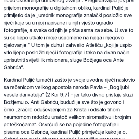
hodu ostvarenja duhovnog zvanja“. Pregledavajući još prvi
prijelom monografije u digitalnom obliku, kardinal Puljić je
primijetio da je „urednik monografije znalački posložio sve
riječi koje su u njoj napisane i u njih vješto ugradio
fotografije, a svaka od njih je priča sama za sebe. U sve to
su se lijepo utkale i moje uspomene na njega i njegovo
djelovanje.“ U tom je duhu i zahvalio Atletiću „koji je uspio
vrlo lijepo posložiti riječi i fotografije i tako na divan način
uprisutniti svijetli lik misionara, sluge Božjega oca Ante
Gabrića“.
Kardinal Puljić tumači i zašto je svoje uvodne riječi naslovio
sa rečenicom velikog apostola naroda Pavla – „Bog ljubi
vesela darivatelja“ (2 Kor 9,7) – jer tako divno pristaje sluzi
Božjemu o. Anti Gabriću, budući je sve što je govorio i
činio „zračilo oduševljenjem za Krista i odisalo tihom
neumornom radošću unatoč velikom siromaštvu i brojnim
poteškoćama“. Osvrćući se na pojedine fotografije i
pisama oca Gabrića, kardinal Puljić primjećuje kako je o.