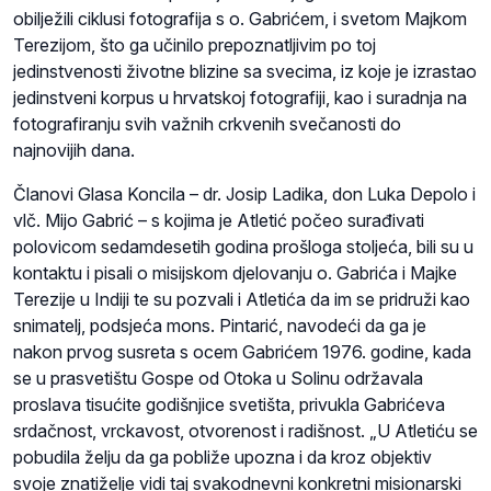
obilježili ciklusi fotografija s o. Gabrićem, i svetom Majkom
Terezijom, što ga učinilo prepoznatljivim po toj
jedinstvenosti životne blizine sa svecima, iz koje je izrastao
jedinstveni korpus u hrvatskoj fotografiji, kao i suradnja na
fotografiranju svih važnih crkvenih svečanosti do
najnovijih dana.
Članovi Glasa Koncila – dr. Josip Ladika, don Luka Depolo i
vlč. Mijo Gabrić – s kojima je Atletić počeo surađivati
polovicom sedamdesetih godina prošloga stoljeća, bili su u
kontaktu i pisali o misijskom djelovanju o. Gabrića i Majke
Terezije u Indiji te su pozvali i Atletića da im se pridruži kao
snimatelj, podsjeća mons. Pintarić, navodeći da ga je
nakon prvog susreta s ocem Gabrićem 1976. godine, kada
se u prasvetištu Gospe od Otoka u Solinu održavala
proslava tisućite godišnjice svetišta, privukla Gabrićeva
srdačnost, vrckavost, otvorenost i radišnost. „U Atletiću se
pobudila želju da ga pobliže upozna i da kroz objektiv
svoje znatiželje vidi taj svakodnevni konkretni misionarski