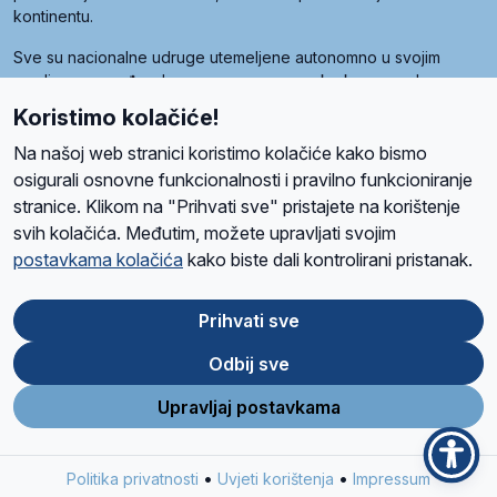
kontinentu.
Sve su nacionalne udruge utemeljene autonomno u svojim
zemljama, a međusobna su povezane preko krovne udruge
pod nazivom Svjetska obitelj Radio Marije (World Family of
Koristimo kolačiće!
Radio Maria). Svjetsku obitelj utemeljilo je sedam članica, među
kojima je i hrvatska Udruga Radio Marija.
Na našoj web stranici koristimo kolačiće kako bismo
osigurali osnovne funkcionalnosti i pravilno funkcioniranje
stranice. Klikom na "Prihvati sve" pristajete na korištenje
svih kolačića. Međutim, možete upravljati svojim
O nama
Radio
Program
Volonteri
Prijatelji
Kontakt
Pravila privatnosti
postavkama kolačića
kako biste dali kontrolirani pristanak.
Kolačići
Uvjeti korištenja
Ova stranica je zaštićena Google reCAPTCHA sustavom
Prihvati sve
Odbij sve
App
Google
Store
Play
Upravljaj postavkama
Design and development
SIK
&
C-Tel
•
•
Politika privatnosti
Uvjeti korištenja
Impressum