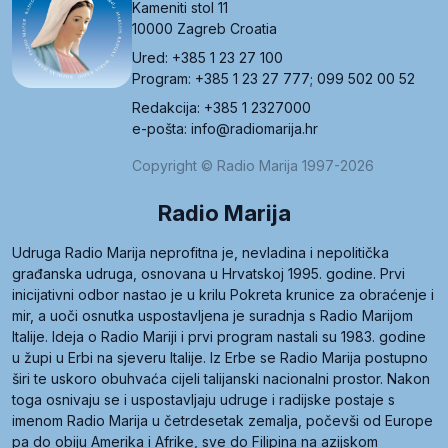
Kameniti stol 11
10000 Zagreb Croatia
Ured: +385 1 23 27 100
Program: +385 1 23 27 777; 099 502 00 52
Redakcija: +385 1 2327000
e-pošta: info@radiomarija.hr
Copyright © Radio Marija 1997-2026
Radio Marija
Udruga Radio Marija neprofitna je, nevladina i nepolitička
građanska udruga, osnovana u Hrvatskoj 1995. godine. Prvi
inicijativni odbor nastao je u krilu Pokreta krunice za obraćenje i
mir, a uoči osnutka uspostavljena je suradnja s Radio Marijom
Italije. Ideja o Radio Mariji i prvi program nastali su 1983. godine
u župi u Erbi na sjeveru Italije. Iz Erbe se Radio Marija postupno
širi te uskoro obuhvaća cijeli talijanski nacionalni prostor. Nakon
toga osnivaju se i uspostavljaju udruge i radijske postaje s
imenom Radio Marija u četrdesetak zemalja, počevši od Europe
pa do obiju Amerika i Afrike, sve do Filipina na azijskom