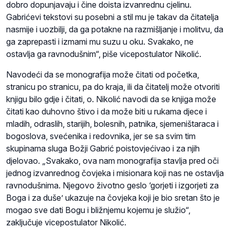
dobro dopunjavaju i čine doista izvanrednu cjelinu.
Gabrićevi tekstovi su posebni a stil mu je takav da čitatelja
nasmije i uozbilji, da ga potakne na razmišljanje i molitvu, da
ga zaprepasti i izmami mu suzu u oku. Svakako, ne
ostavlja ga ravnodušnim“, piše vicepostulator Nikolić.
Navodeći da se monografija može čitati od početka,
stranicu po stranicu, pa do kraja, ili da čitatelj može otvoriti
knjigu bilo gdje i čitati, o. Nikolić navodi da se knjiga može
čitati kao duhovno štivo i da može biti u rukama djece i
mladih, odraslih, starijih, bolesnih, patnika, sjemeništaraca i
bogoslova, svećenika i redovnika, jer se sa svim tim
skupinama sluga Božji Gabrić poistovjećivao i za njih
djelovao. „Svakako, ova nam monografija stavlja pred oči
jednog izvanrednog čovjeka i misionara koji nas ne ostavlja
ravnodušnima. Njegovo životno geslo ‘gorjeti i izgorjeti za
Boga i za duše’ ukazuje na čovjeka koji je bio sretan što je
mogao sve dati Bogu i bližnjemu kojemu je služio“,
zaključuje vicepostulator Nikolić.