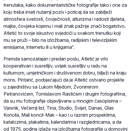
trenutaka, kako dokumentarističke fotografije tako i one za
koju treba imati nutarnji poziv i poticaj da se zabilježi
atmosfera svetosti, čovječnosti, alturizma i radosti djeteta,
majke, čovjeka kojemu i mali znak pažnje znači bogatstvo.
Atletić to svoje iskustvo svjedoči u svakom trenutku koji
mu se pruži – bilo na izložbama, radijskim i televizijskim
emisijama, internetu ili u knjigama“.
Premda samozatajan i predan poslu, Atletić je vrlo
kooperativan i susretljiv, uvijek susretljiv u radu na
kulturnom, umjetničkom i društvenom dobru, bilježi na kraju
mons. Pintarić, podsjećajući da je Atletić ostvario projekte
u zajedništvu sa Lukom Mjedom, Zvonimirom
Petranovićem, Tomislavom Rastićem i drugim fotografima,
da su mu fotografije objavljivane u mnogim časopisima –
Vjesnik, Večernji list, Tina, Studio, Svijet, Danas, Glas
Koncila, Mali koncil-Mak – kao i u raznim prospektima,
katalozima, plakatima, kalendarima i razglednicama, a da
od 1975. godine izlaže na izložbama fotografije u domovini