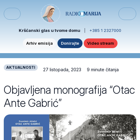
Skip to content
Skip to footer
Menu
Kršćanski glas u tvome domu
|
+385 1 2327000
Arhiv emisija
Donirajte
Video stream
AKTUALNOSTI
27 listopada, 2023
9 minute čitanja
Objavljena monografija “Otac
Ante Gabrić”