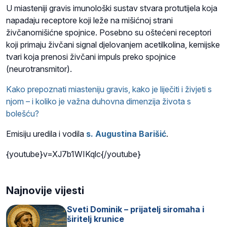
U miasteniji gravis imunološki sustav stvara protutijela koja
napadaju receptore koji leže na mišićnoj strani
živčanomišićne spojnice. Posebno su oštećeni receptori
koji primaju živčani signal djelovanjem acetilkolina, kemijske
tvari koja prenosi živčani impuls preko spojnice
(neurotransmitor).
Kako prepoznati miasteniju gravis, kako je liječiti i živjeti s
njom – i koliko je važna duhovna dimenzija života s
bolešću?
Emisiju uredila i vodila
s. Augustina Barišić
.
{youtube}v=XJ7b1WIKqlc{/youtube}
Najnovije vijesti
Sveti Dominik – prijatelj siromaha i
širitelj krunice