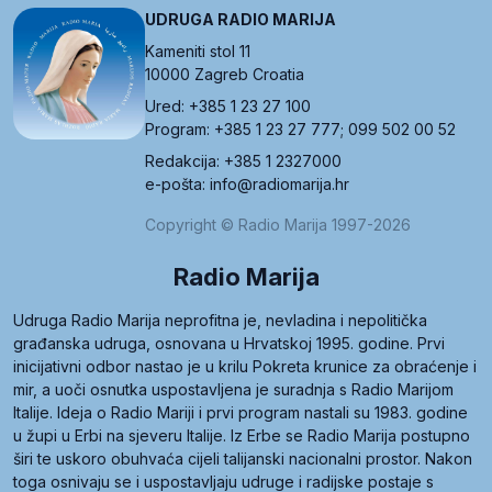
UDRUGA RADIO MARIJA
Kameniti stol 11
10000 Zagreb Croatia
Ured: +385 1 23 27 100
Program: +385 1 23 27 777; 099 502 00 52
Redakcija: +385 1 2327000
e-pošta: info@radiomarija.hr
Copyright © Radio Marija 1997-2026
Radio Marija
Udruga Radio Marija neprofitna je, nevladina i nepolitička
građanska udruga, osnovana u Hrvatskoj 1995. godine. Prvi
inicijativni odbor nastao je u krilu Pokreta krunice za obraćenje i
mir, a uoči osnutka uspostavljena je suradnja s Radio Marijom
Italije. Ideja o Radio Mariji i prvi program nastali su 1983. godine
u župi u Erbi na sjeveru Italije. Iz Erbe se Radio Marija postupno
širi te uskoro obuhvaća cijeli talijanski nacionalni prostor. Nakon
toga osnivaju se i uspostavljaju udruge i radijske postaje s