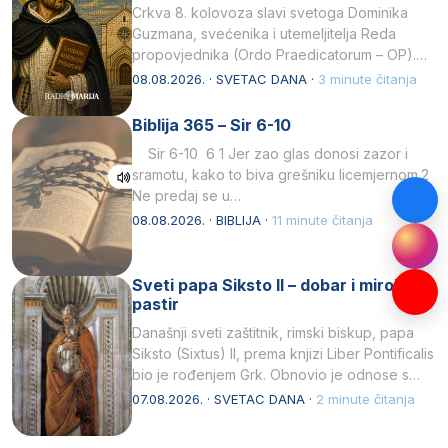
Crkva 8. kolovoza slavi svetoga Dominika
Guzmana, svećenika i utemeljitelja Reda
propovjednika (Ordo Praedicatorum – OP).
Svojim životom, dubokom ljubavlju prema
08.08.2026. · SVETAC DANA ·
3 minute čitanja
Kristu…
Biblija 365 – Sir 6-10
Sir 6-10 6 1 Jer zao glas donosi zazor i
sramotu, kako to biva grešniku licemjernom.2
Ne predaj se u…
08.08.2026. · BIBLIJA ·
11 minute čitanja
Sveti papa Siksto II – dobar i miroljubiv
pastir
Današnji sveti zaštitnik, rimski biskup, papa
Siksto (Sixtus) II, prema knjizi Liber Pontificalis
bio je rođenjem Grk. Obnovio je odnose s
afričkim…
07.08.2026. · SVETAC DANA ·
2 minute čitanja