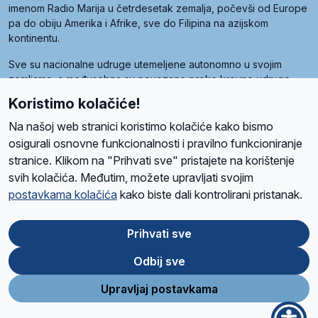
imenom Radio Marija u četrdesetak zemalja, počevši od Europe
pa do obiju Amerika i Afrike, sve do Filipina na azijskom
kontinentu.
Sve su nacionalne udruge utemeljene autonomno u svojim
zemljama, a međusobna su povezane preko krovne udruge
pod nazivom Svjetska obitelj Radio Marije (World Family of
Koristimo kolačiće!
Radio Maria). Svjetsku obitelj utemeljilo je sedam članica, među
kojima je i hrvatska Udruga Radio Marija.
Na našoj web stranici koristimo kolačiće kako bismo
osigurali osnovne funkcionalnosti i pravilno funkcioniranje
stranice. Klikom na "Prihvati sve" pristajete na korištenje
svih kolačića. Međutim, možete upravljati svojim
O nama
Radio
Program
Volonteri
Prijatelji
Kontakt
Pravila privatnosti
postavkama kolačića
kako biste dali kontrolirani pristanak.
Kolačići
Uvjeti korištenja
Ova stranica je zaštićena Google reCAPTCHA sustavom
Prihvati sve
Odbij sve
App
Google
Store
Play
Upravljaj postavkama
Design and development
SIK
&
C-Tel