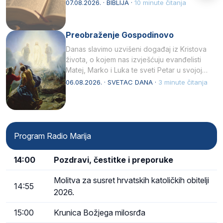
07.08.2026. · BIBLIJA ·
10 minute čitanja
Preobraženje Gospodinovo
Danas slavimo uzvišeni događaj iz Kristova
života, o kojem nas izvješćuju evanđelisti
Matej, Marko i Luka te sveti Petar u svojoj
drugoj…
06.08.2026. · SVETAC DANA ·
3 minute čitanja
Program Radio Marija
14:00
Pozdravi, čestitke i preporuke
Molitva za susret hrvatskih katoličkih obitelji
14:55
2026.
15:00
Krunica Božjega milosrđa