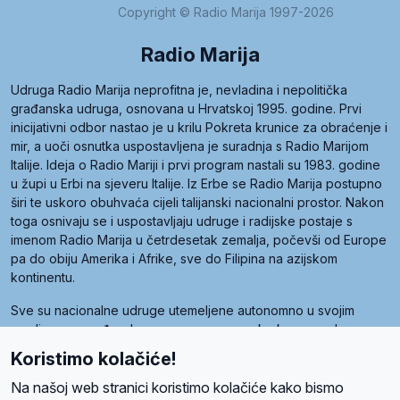
Copyright © Radio Marija 1997-2026
Radio Marija
Udruga Radio Marija neprofitna je, nevladina i nepolitička
građanska udruga, osnovana u Hrvatskoj 1995. godine. Prvi
inicijativni odbor nastao je u krilu Pokreta krunice za obraćenje i
mir, a uoči osnutka uspostavljena je suradnja s Radio Marijom
Italije. Ideja o Radio Mariji i prvi program nastali su 1983. godine
u župi u Erbi na sjeveru Italije. Iz Erbe se Radio Marija postupno
širi te uskoro obuhvaća cijeli talijanski nacionalni prostor. Nakon
toga osnivaju se i uspostavljaju udruge i radijske postaje s
imenom Radio Marija u četrdesetak zemalja, počevši od Europe
pa do obiju Amerika i Afrike, sve do Filipina na azijskom
kontinentu.
Sve su nacionalne udruge utemeljene autonomno u svojim
zemljama, a međusobna su povezane preko krovne udruge
pod nazivom Svjetska obitelj Radio Marije (World Family of
Koristimo kolačiće!
Radio Maria). Svjetsku obitelj utemeljilo je sedam članica, među
kojima je i hrvatska Udruga Radio Marija.
Na našoj web stranici koristimo kolačiće kako bismo