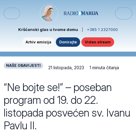
Skip to content
Skip to footer
Menu
Kršćanski glas u tvome domu
|
+385 1 2327000
Arhiv emisija
Donirajte
Video stream
NAŠE OBAVIJESTI
21 listopada, 2023
1 minuta čitanja
“Ne bojte se!” – poseban
program od 19. do 22.
listopada posvećen sv. Ivanu
Pavlu II.