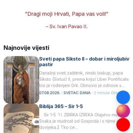
“Dragi moji Hrvati, Papa vas voli!”
– Sv. Ivan Pavao II.
Najnovije vijesti
Sveti papa Siksto II – dobar i miroljubiv
pastir
Današnji sveti zaštitnik, rimski biskup, papa
Siksto (Sixtus) II, prema knjizi Liber Pontificalis
bio je rođenjem Grk. Obnovio je odnose s
afričkim…
07.08.2026. · SVETAC DANA ·
2 minute čitanja
Biblija 365 – Sir 1-5
Sir 1-5 1 I. ZBIRKA IZREKA Otajstvo mudrosti
Svaka je mudrost od Gospoda i s njime je
dovijeka.2 Tko će…