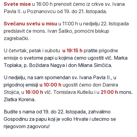
Svete mise
u 18:00 h prenosit ćemo
iz crkve sv. Ivana
Pavla II. u Poznanovcu
od 19. do 21. listopada.
Svečanu svetu u misu
u 11:00 h u nedjelju 22. listopada
predslavit će mons. Ivan Šaško, pomoćni biskup
zagrebački.
U četvrtak, petak i subotu
u 19:15 h
pr
atite
prigodne
emisije
o svetome papi u kojima ćemo ugostiti vlč. Marka
Toplaka, p. Božidara Nagya i don Milana Simčića.
U nedjelju, na sam spomendan sv. Ivana Pavla II., u
prigodnoj emisiji
u 10:00 h
ugostit ćemo
don Damira
Stojića, u
16:00 h
vlč. Tomislava Kutlešu
i
u
21:00 h
mons.
Zlatka Korena.
Budite s nama od 19. do 22. listopada, zahvalimo
Gospodinu za papu koji je volio Hrvate i utecimo se
njegovom zagovoru!