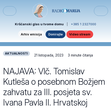
Skip to content
Skip to footer
Menu
Kršćanski glas u tvome domu
|
+385 1 2327000
Arhiv emisija
Donirajte
Video stream
AKTUALNOSTI
21 listopada, 2023
3 minute čitanja
NAJAVA: Vlč. Tomislav
Kutleša o posebnom Božjem
zahvatu za III. posjeta sv.
Ivana Pavla II. Hrvatskoj