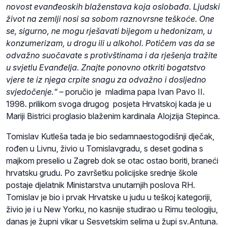
novost evanđeoskih blaženstava koja oslobađa.
Ljudski
život na zemlji nosi sa sobom raznovrsne teškoće. One
se, sigurno, ne mogu rješavati bijegom u hedonizam, u
konzumerizam, u drogu ili u alkohol. Potičem vas da se
odvažno suočavate s protivštinama i da rješenja tražite
u svjetlu Evanđelja. Znajte ponovno otkriti bogatstvo
vjere te iz njega crpite snagu za odvažno i dosljedno
svjedočenje.“ –
poručio je mladima papa Ivan Pavo II.
1998. prilikom svoga drugog posjeta Hrvatskoj kada je u
Mariji Bistrici proglasio blaženim kardinala Alojzija Stepinca.
Tomislav Kutleša tada je bio sedamnaestogodišnji dječak,
rođen u Livnu, živio u Tomislavgradu, s deset godina s
majkom preselio u Zagreb dok se otac ostao boriti, braneći
hrvatsku grudu. Po završetku policijske srednje škole
postaje djelatnik Ministarstva unutarnjih poslova RH.
Tomislav je bio i prvak Hrvatske u judu u teškoj kategoriji,
živio je i u New Yorku, no kasnije studirao u Rimu teologiju,
danas je župni vikar u Sesvetskim selima u župi sv.Antuna.