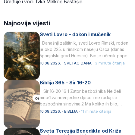
Uređuje i vodi: Ivka Malkoč Bastašić.
Najnovije vijesti
Sveti Lovro – đakon i mučenik
Današnji zaštitnik, sveti Lovro Rimski, rođen
je oko 225. u rimskom naselju Osca (danas
španjolski grad Huesca). Bio je učenik pape…
10.08.2026. · SVETAC DANA ·
3 minute čitanja
Biblija 365 – Sir 16-20
Sir 16-20 16 1 Zator bezbožnika Ne želi
mnoštva nevrijedne djece i ne raduj se
bezbožnim sinovima.2 Ma koliko ih bilo,…
10.08.2026. · BIBLIJA ·
11 minute čitanja
Sveta Terezija Benedikta od Križa