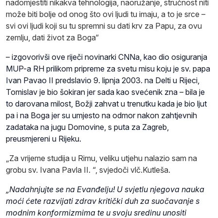
nadomjestiti nikakva tehnologija, naoružanje, stručnost niti
može biti bolje od onog što ovi ljudi tu imaju, a to je srce –
svi ovi ljudi koji su tu spremni su dati krv za Papu, za ovu
zemlju, dati život za Boga“
– izgovorivši ove riječi novinarki CNNa, kao dio osiguranja
MUP-a RH prilikom pripreme za svetu misu koju je sv. papa
Ivan Pavao II predslavio 9. lipnja 2003. na Delti u Rijeci,
Tomislav je bio šokiran jer sada kao svećenik zna – bila je
to darovana milost, Božji zahvat u trenutku kada je bio ljut
pa i na Boga jer su umjesto na odmor nakon zahtjevnih
zadataka na jugu Domovine, s puta za Zagreb,
preusmjereni u Rijeku.
„Za vrijeme studija u Rimu, veliku utjehu nalazio sam na
grobu sv. Ivana Pavla II. “, svjedoči vlč.Kutleša.
„Nadahnjujte se na Evanđelju! U svjetlu njegova nauka
moći ćete razvijati zdrav kritički duh za suočavanje s
modnim konformizmima te u svoju sredinu unositi