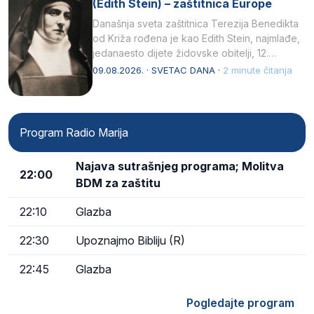
(Edith Stein) – zaštitnica Europe
Današnja sveta zaštitnica Terezija Benedikta
od Križa rođena je kao Edith Stein, najmlađe,
jedanaesto dijete židovske obitelji, 12.
listopada 1891, u Wrocławu…
09.08.2026. · SVETAC DANA ·
2 minute čitanja
Program Radio Marija
Najava sutrašnjeg programa; Molitva
22:00
BDM za zaštitu
22:10
Glazba
22:30
Upoznajmo Bibliju (R)
22:45
Glazba
Pogledajte program