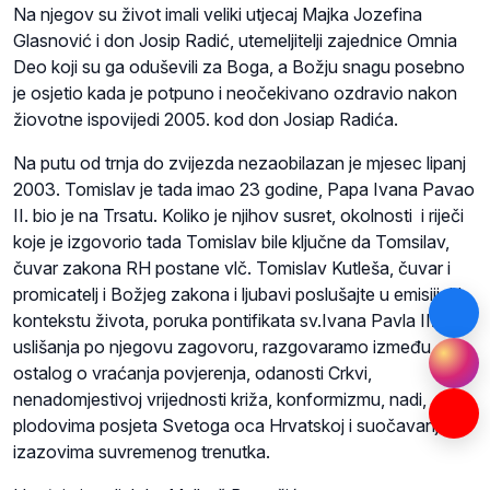
Na njegov su život imali veliki utjecaj Majka Jozefina
Glasnović i don Josip Radić, utemeljitelji zajednice Omnia
Deo koji su ga oduševili za Boga, a Božju snagu posebno
je osjetio kada je potpuno i neočekivano ozdravio nakon
žiovotne ispovijedi 2005. kod don Josiap Radića.
Na putu od trnja do zvijezda nezaobilazan je mjesec lipanj
2003. Tomislav je tada imao 23 godine, Papa Ivana Pavao
II. bio je na Trsatu. Koliko je njihov susret, okolnosti i riječi
koje je izgovorio tada Tomislav bile ključne da Tomsilav,
čuvar zakona RH postane vlč. Tomislav Kutleša, čuvar i
promicatelj i Božjeg zakona i ljubavi poslušajte u emisiji. U
kontekstu života, poruka pontifikata sv.Ivana Pavla II. i
uslišanja po njegovu zagovoru, razgovaramo između
ostalog o vraćanja povjerenja, odanosti Crkvi,
nenadomjestivoj vrijednosti križa, konformizmu, nadi,
plodovima posjeta Svetoga oca Hrvatskoj i suočavanju s
izazovima suvremenog trenutka.