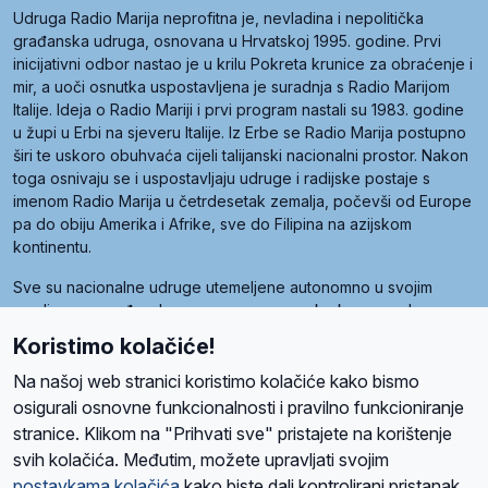
Udruga Radio Marija neprofitna je, nevladina i nepolitička
građanska udruga, osnovana u Hrvatskoj 1995. godine. Prvi
inicijativni odbor nastao je u krilu Pokreta krunice za obraćenje i
mir, a uoči osnutka uspostavljena je suradnja s Radio Marijom
Italije. Ideja o Radio Mariji i prvi program nastali su 1983. godine
u župi u Erbi na sjeveru Italije. Iz Erbe se Radio Marija postupno
širi te uskoro obuhvaća cijeli talijanski nacionalni prostor. Nakon
toga osnivaju se i uspostavljaju udruge i radijske postaje s
imenom Radio Marija u četrdesetak zemalja, počevši od Europe
pa do obiju Amerika i Afrike, sve do Filipina na azijskom
kontinentu.
Sve su nacionalne udruge utemeljene autonomno u svojim
zemljama, a međusobna su povezane preko krovne udruge
pod nazivom Svjetska obitelj Radio Marije (World Family of
Koristimo kolačiće!
Radio Maria). Svjetsku obitelj utemeljilo je sedam članica, među
kojima je i hrvatska Udruga Radio Marija.
Na našoj web stranici koristimo kolačiće kako bismo
osigurali osnovne funkcionalnosti i pravilno funkcioniranje
stranice. Klikom na "Prihvati sve" pristajete na korištenje
svih kolačića. Međutim, možete upravljati svojim
O nama
Radio
Program
Volonteri
Prijatelji
Kontakt
Pravila privatnosti
postavkama kolačića
kako biste dali kontrolirani pristanak.