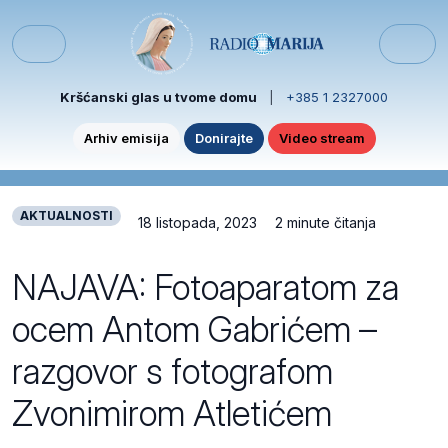
Skip to content
Skip to footer
Menu
Kršćanski glas u tvome domu
|
+385 1 2327000
Arhiv emisija
Donirajte
Video stream
AKTUALNOSTI
18 listopada, 2023
2 minute čitanja
NAJAVA: Fotoaparatom za
ocem Antom Gabrićem –
razgovor s fotografom
Zvonimirom Atletićem