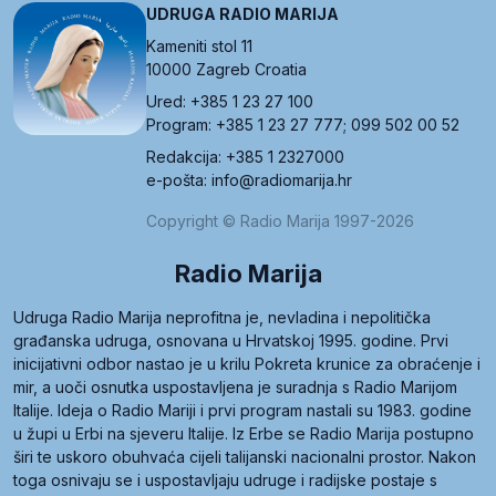
UDRUGA RADIO MARIJA
Kameniti stol 11
10000 Zagreb Croatia
Ured: +385 1 23 27 100
Program: +385 1 23 27 777; 099 502 00 52
Redakcija: +385 1 2327000
e-pošta: info@radiomarija.hr
Copyright © Radio Marija 1997-2026
Radio Marija
Udruga Radio Marija neprofitna je, nevladina i nepolitička
građanska udruga, osnovana u Hrvatskoj 1995. godine. Prvi
inicijativni odbor nastao je u krilu Pokreta krunice za obraćenje i
mir, a uoči osnutka uspostavljena je suradnja s Radio Marijom
Italije. Ideja o Radio Mariji i prvi program nastali su 1983. godine
u župi u Erbi na sjeveru Italije. Iz Erbe se Radio Marija postupno
širi te uskoro obuhvaća cijeli talijanski nacionalni prostor. Nakon
toga osnivaju se i uspostavljaju udruge i radijske postaje s