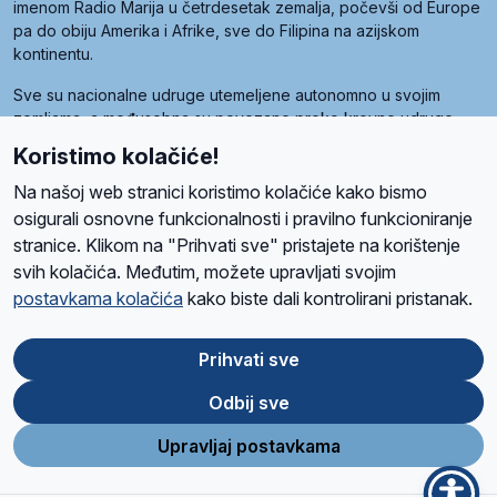
imenom Radio Marija u četrdesetak zemalja, počevši od Europe
pa do obiju Amerika i Afrike, sve do Filipina na azijskom
kontinentu.
Sve su nacionalne udruge utemeljene autonomno u svojim
zemljama, a međusobna su povezane preko krovne udruge
pod nazivom Svjetska obitelj Radio Marije (World Family of
Koristimo kolačiće!
Radio Maria). Svjetsku obitelj utemeljilo je sedam članica, među
kojima je i hrvatska Udruga Radio Marija.
Na našoj web stranici koristimo kolačiće kako bismo
osigurali osnovne funkcionalnosti i pravilno funkcioniranje
stranice. Klikom na "Prihvati sve" pristajete na korištenje
svih kolačića. Međutim, možete upravljati svojim
O nama
Radio
Program
Volonteri
Prijatelji
Kontakt
Pravila privatnosti
postavkama kolačića
kako biste dali kontrolirani pristanak.
Kolačići
Uvjeti korištenja
Ova stranica je zaštićena Google reCAPTCHA sustavom
Prihvati sve
Odbij sve
App
Google
Store
Play
Upravljaj postavkama
Design and development
SIK
&
C-Tel