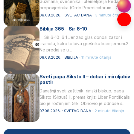
Guzmana, svećenika i utemeljitelja Reda
propovjednika (Ordo Praedicatorum – OP).
Svojim životom, dubokom ljubavlju prema
08.08.2026. · SVETAC DANA ·
3 minute čitanja
Kristu…
Biblija 365 – Sir 6-10
Sir 6-10 6 1 Jer zao glas donosi zazor i
sramotu, kako to biva grešniku licemjernom.2
Ne predaj se u…
08.08.2026. · BIBLIJA ·
11 minute čitanja
Sveti papa Siksto II – dobar i miroljubiv
pastir
Današnji sveti zaštitnik, rimski biskup, papa
Siksto (Sixtus) II, prema knjizi Liber Pontificalis
bio je rođenjem Grk. Obnovio je odnose s
afričkim…
07.08.2026. · SVETAC DANA ·
2 minute čitanja