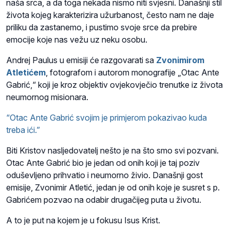
naša srca, a da toga nekada nismo niti svjesni. Današnji stil
života kojeg karakterizira užurbanost, često nam ne daje
priliku da zastanemo, i pustimo svoje srce da prebire
emocije koje nas vežu uz neku osobu.
Andrej Paulus u emisiji će razgovarati sa
Zvonimirom
Atletićem
, fotografom i
autorom monografije „Otac Ante
Gabrić,“
koji je kroz objektiv ovjekovječio trenutke iz života
neumornog misionara.
“Otac Ante Gabrić svojim je primjerom pokazivao kuda
treba ići.”
Biti Kristov nasljedovatelj nešto je na što smo svi pozvani.
Otac Ante Gabrić bio je jedan od onih koji je taj poziv
oduševljeno prihvatio i neumorno živio. Današnji gost
emisije, Zvonimir Atletić, jedan je od onih koje je susret s p.
Gabrićem pozvao na odabir drugačijeg puta u životu.
A to je put na kojem je u fokusu Isus Krist.