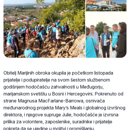
Obitelj Marijinih obroka okupila je početkom listopada
prijatelje i podupiratelje na svom šestom službenom
godišnjem hodočašću zahvalnosti u Međugorju,
marijanskom svetištu u Bosni i Hercegovini. Pokrenuto od
strane Magnusa MacFarlane-Barrowa, osnivača
međunarodnog projekta Mary’s Meals i globalnog izvršnog
direktora, i njegove supruge Julie, hodočašće je izvrsna
prilika za volontere, zaposlenike, suradnike i prijatelje
pokreta da se ujedine u molitvi i promišljanju.