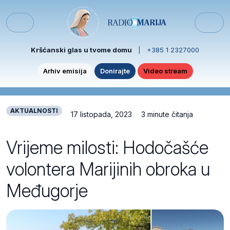
Skip to content
Skip to footer
Menu
Kršćanski glas u tvome domu
|
+385 1 2327000
Arhiv emisija
Donirajte
Video stream
AKTUALNOSTI
17 listopada, 2023
3 minute čitanja
Vrijeme milosti: Hodočašće
volontera Marijinih obroka u
Međugorje