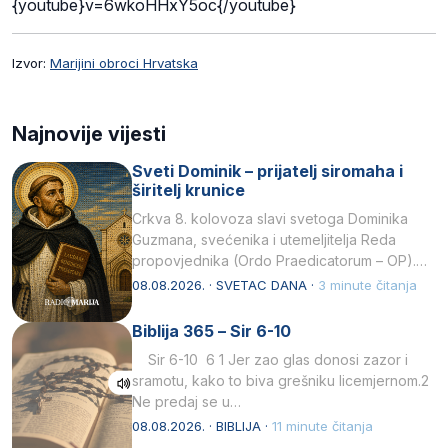
{youtube}v=6wkoHHxY5oc{/youtube}
Izvor:
Marijini obroci Hrvatska
Najnovije vijesti
Sveti Dominik – prijatelj siromaha i
širitelj krunice
Crkva 8. kolovoza slavi svetoga Dominika
Guzmana, svećenika i utemeljitelja Reda
propovjednika (Ordo Praedicatorum – OP).
Svojim životom, dubokom ljubavlju prema
08.08.2026. · SVETAC DANA ·
3 minute čitanja
Kristu…
Biblija 365 – Sir 6-10
Sir 6-10 6 1 Jer zao glas donosi zazor i
sramotu, kako to biva grešniku licemjernom.2
Ne predaj se u…
08.08.2026. · BIBLIJA ·
11 minute čitanja