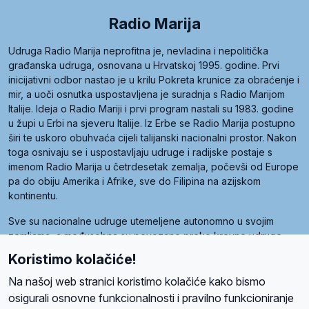
Radio Marija
Udruga Radio Marija neprofitna je, nevladina i nepolitička
građanska udruga, osnovana u Hrvatskoj 1995. godine. Prvi
inicijativni odbor nastao je u krilu Pokreta krunice za obraćenje i
mir, a uoči osnutka uspostavljena je suradnja s Radio Marijom
Italije. Ideja o Radio Mariji i prvi program nastali su 1983. godine
u župi u Erbi na sjeveru Italije. Iz Erbe se Radio Marija postupno
širi te uskoro obuhvaća cijeli talijanski nacionalni prostor. Nakon
toga osnivaju se i uspostavljaju udruge i radijske postaje s
imenom Radio Marija u četrdesetak zemalja, počevši od Europe
pa do obiju Amerika i Afrike, sve do Filipina na azijskom
kontinentu.
Sve su nacionalne udruge utemeljene autonomno u svojim
zemljama, a međusobna su povezane preko krovne udruge
pod nazivom Svjetska obitelj Radio Marije (World Family of
Koristimo kolačiće!
Radio Maria). Svjetsku obitelj utemeljilo je sedam članica, među
kojima je i hrvatska Udruga Radio Marija.
Na našoj web stranici koristimo kolačiće kako bismo
osigurali osnovne funkcionalnosti i pravilno funkcioniranje