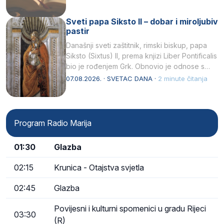
Sveti papa Siksto II – dobar i miroljubiv
pastir
Današnji sveti zaštitnik, rimski biskup, papa
Siksto (Sixtus) II, prema knjizi Liber Pontificalis
bio je rođenjem Grk. Obnovio je odnose s
afričkim…
07.08.2026. · SVETAC DANA ·
2 minute čitanja
Program Radio Marija
01:30
Glazba
02:15
Krunica - Otajstva svjetla
02:45
Glazba
Povijesni i kulturni spomenici u gradu Rijeci
03:30
(R)