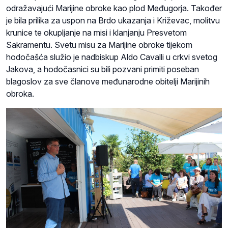
odražavajući Marijine obroke kao plod Međugorja. Također
je bila prilika za uspon na Brdo ukazanja i Križevac, molitvu
krunice te okupljanje na misi i klanjanju Presvetom
Sakramentu. Svetu misu za Marijine obroke tijekom
hodočašća služio je nadbiskup Aldo Cavalli u crkvi svetog
Jakova, a hodočasnici su bili pozvani primiti poseban
blagoslov za sve članove međunarodne obitelji Marijinih
obroka.