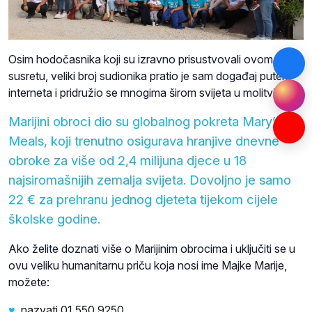
Osim hodočasnika koji su izravno prisustvovali ovom
susretu, veliki broj sudionika pratio je sam događaj putem
interneta i pridružio se mnogima širom svijeta u molitvi.
Marijini obroci dio su globalnog pokreta Mary’s
Meals, koji trenutno osigurava hranjive dnevne
obroke za više od 2,4 milijuna djece u 18
najsiromašnijih zemalja svijeta. Dovoljno je samo
22 € za prehranu jednog djeteta tijekom cijele
školske godine.
Ako želite doznati više o Marijinim obrocima i uključiti se u
ovu veliku humanitarnu priču koja nosi ime Majke Marije,
možete:
♥
nazvati 01 550 9250