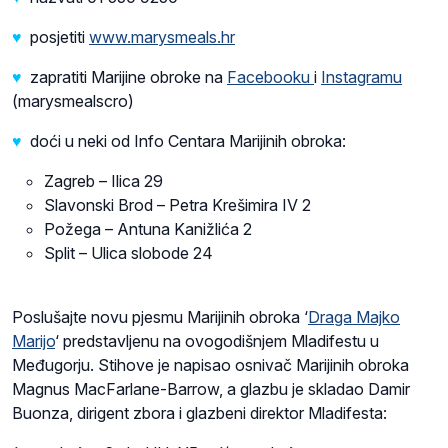
♥
posjetiti
www.marysmeals.hr
♥
zapratiti Marijine obroke na
Facebooku
i
Instagramu
(marysmealscro)
♥
doći u neki od
Info Centara Marijinih obroka:
Zagreb – Ilica 29
Slavonski Brod – Petra Krešimira IV 2
Požega – Antuna Kanižlića 2
Split – Ulica slobode 24
Poslušajte novu pjesmu Marijinih obroka ‘
Draga Majko
Marijo
‘ predstavljenu na ovogodišnjem Mladifestu u
Međugorju. Stihove je napisao osnivač Marijinih obroka
Magnus MacFarlane-Barrow, a glazbu je skladao Damir
Buonza, dirigent zbora i glazbeni direktor Mladifesta: