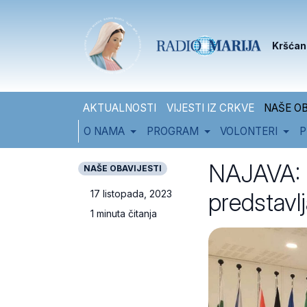
Skip to content
Skip to footer
Kršćan
AKTUALNOSTI
VIJESTI IZ CRKVE
NAŠE OB
O NAMA
PROGRAM
VOLONTERI
P
NAJAVA: 
NAŠE OBAVIJESTI
predstav
17 listopada, 2023
1 minuta čitanja