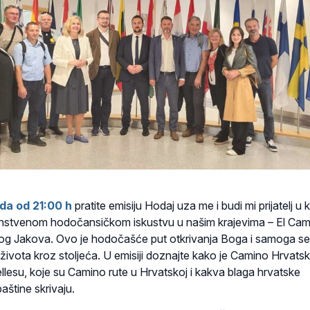
ada od 21:00 h
pratite emisiju Hodaj uza me i budi mi prijatelj u k
dinstvenom hodočansičkom iskustvu u našim krajevima – El Cam
og Jakova. Ovo je hodočašće put otkrivanja Boga i samoga se
e života kroz stoljeća. U emisiji doznajte kako je Camino Hrvats
llesu, koje su Camino rute u Hrvatskoj i kakva blaga hrvatske
aštine skrivaju.