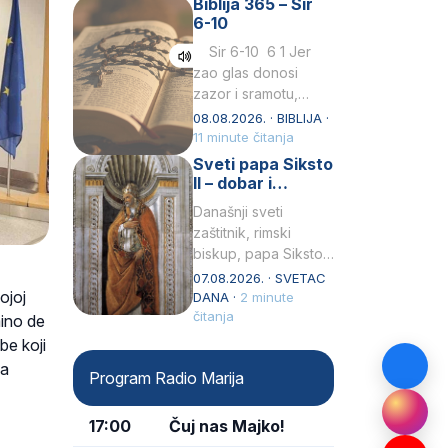
Biblija 365 – Sir
Praedicatorum – OP).
6-10
Svojim životom,
dubokom ljubavlju
Sir 6-10 6 1 Jer
prema Kristu…
zao glas donosi
zazor i sramotu,
kako to biva
08.08.2026. · BIBLIJA ·
grešniku
11 minute čitanja
licemjernom.2 Ne
Sveti papa Siksto
predaj se u…
II – dobar i
miroljubiv pastir
Današnji sveti
zaštitnik, rimski
biskup, papa Siksto
(Sixtus) II, prema
07.08.2026. · SVETAC
ojoj
knjizi Liber
DANA ·
2 minute
Pontificalis bio je
čitanja
ino de
rođenjem Grk.
be koji
Obnovio je odnose s
ka
Program Radio Marija
afričkim…
17:00
Čuj nas Majko!