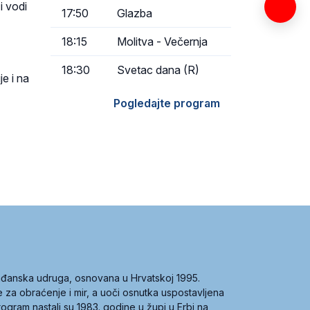
i vodi
17:50
Glazba
18:15
Molitva - Večernja
18:30
Svetac dana (R)
e i na
Pogledajte program
građanska udruga, osnovana u Hrvatskoj 1995.
ce za obraćenje i mir, a uoči osnutka uspostavljena
 program nastali su 1983. godine u župi u Erbi na