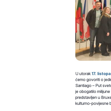
U utorak
17. listop
ćemo govoriti o je
Santiago – Put svet
je obogatilo milijun
predstavljen u Bruxe
kulturno-povijesne b