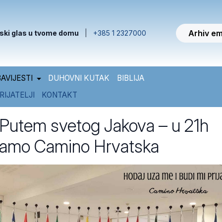
Arhiv em
ski glas u tvome domu
|
+385 1 2327000
AVIJESTI
DUHOVNI KUTAK
BIBLIJA
RIJATELJI
KONTAKT
Putem svetog Jakova – u 21h
ljamo Camino Hrvatska