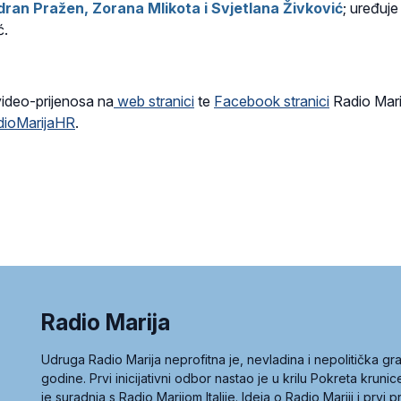
ran Pražen, Zorana Mlikota i Svjetlana Živković
; uređuje 
ć.
video-prijenosa na
web stranici
te
Facebook stranici
Radio Marij
dioMarijaHR
.
Radio Marija
Udruga Radio Marija neprofitna je, nevladina i nepolitička 
godine. Prvi inicijativni odbor nastao je u krilu Pokreta kruni
je suradnja s Radio Marijom Italije. Ideja o Radio Mariji i prvi