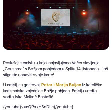
Poslušajte emisiju u kojoj najavljujemo Večer slavljenja
„Gore srca“ s Božjom pobjedom u Splitu 14. listopada – još
stignete nabaviti svoje karte!
U emisiji su gostovali
Petar i Marija Buljan
iz katoličke
karizmatske zajednice Božja pobjeda. Emisiju uredila i
vodila Ivka Malkoč Bastašić.
{youtube}v=eQPxxH3nDLc{/youtube}