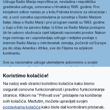
Udruga Radio Marija neprofitna je, nevladina i nepolitička
građanska udruga, osnovana u Hrvatskoj 1995. godine. Prvi
inicijativni odbor nastao je u krilu Pokreta krunice za obraćenje i
mir, a uoči osnutka uspostavljena je suradnja s Radio Marijom
Italije. Ideja o Radio Mariji i prvi program nastali su 1983. godine
u župi u Erbi na sjeveru Italije. Iz Erbe se Radio Marija postupno
širi te uskoro obuhvaća cijeli talijanski nacionalni prostor. Nakon
toga osnivaju se i uspostavljaju udruge i radijske postaje s
imenom Radio Marija u četrdesetak zemalja, počevši od Europe
pa do obiju Amerika i Afrike, sve do Filipina na azijskom
kontinentu.
Sve su nacionalne udruge utemeljene autonomno u svojim
zemljama, a međusobna su povezane preko krovne udruge
pod nazivom Svjetska obitelj Radio Marije (World Family of
Koristimo kolačiće!
Radio Maria). Svjetsku obitelj utemeljilo je sedam članica, među
kojima je i hrvatska Udruga Radio Marija.
Na našoj web stranici koristimo kolačiće kako bismo
osigurali osnovne funkcionalnosti i pravilno funkcioniranje
stranice. Klikom na "Prihvati sve" pristajete na korištenje
svih kolačića. Međutim, možete upravljati svojim
O nama
Radio
Program
Volonteri
Prijatelji
Kontakt
Pravila privatnosti
postavkama kolačića
kako biste dali kontrolirani pristanak.