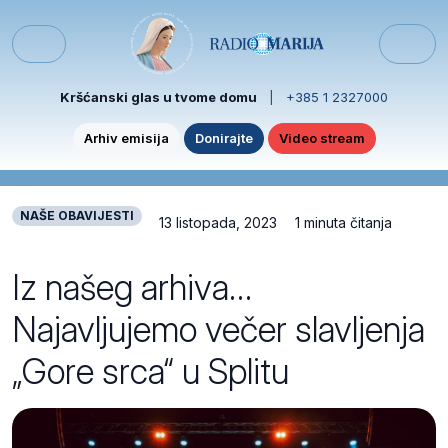
Skip to content
Skip to footer
Menu
Kršćanski glas u tvome domu
|
+385 1 2327000
Arhiv emisija
Donirajte
Video stream
NAŠE OBAVIJESTI
13 listopada, 2023
1 minuta čitanja
Iz našeg arhiva…
Najavljujemo večer slavljenja
„Gore srca“ u Splitu