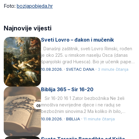
Foto:
bozjapobjeda.hr
Najnovije vijesti
Sveti Lovro – đakon i mučenik
Današnji zaštitnik, sveti Lovro Rimski, rođen
je oko 225. u rimskom naselju Osca (danas
španjolski grad Huesca). Bio je učenik pape…
10.08.2026. · SVETAC DANA ·
3 minute čitanja
Biblija 365 – Sir 16-20
Sir 16-20 16 1 Zator bezbožnika Ne želi
mnoštva nevrijedne djece i ne raduj se
bezbožnim sinovima.2 Ma koliko ih bilo,…
10.08.2026. · BIBLIJA ·
11 minute čitanja
Sveta Terezija Benedikta od Križa