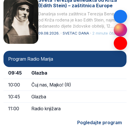
(Edith Stein) – zaštitnica Europe
Današnja sveta zaštitnica Terezija Benedikta
od Križa rođena je kao Edith Stein, najmlađe,
jedanaesto dijete židovske obitelji, 12.
listopada 1891, u Wrocławu…
09.08.2026. · SVETAC DANA ·
2 minute čitanja
Program Radio Marija
09:45
Glazba
10:00
Čuj nas, Majko! (R)
10:45
Glazba
11:00
Radio knjižara
Pogledajte program