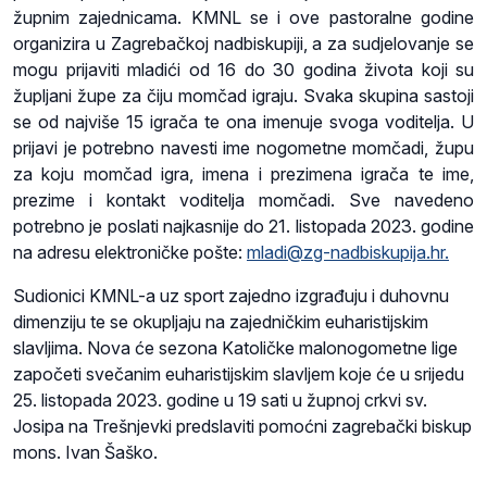
župnim zajednicama. KMNL se i ove pastoralne godine
organizira u Zagrebačkoj nadbiskupiji, a za sudjelovanje se
mogu prijaviti mladići od 16 do 30 godina života koji su
župljani župe za čiju momčad igraju. Svaka skupina sastoji
se od najviše 15 igrača te ona imenuje svoga voditelja. U
prijavi je potrebno navesti ime nogometne momčadi, župu
za koju momčad igra, imena i prezimena igrača te ime,
prezime i kontakt voditelja momčadi. Sve navedeno
potrebno je poslati najkasnije do 21. listopada 2023. godine
na adresu elektroničke pošte:
mladi@zg-nadbiskupija.hr.
Sudionici KMNL-a uz sport zajedno izgrađuju i duhovnu
dimenziju te se okupljaju na zajedničkim euharistijskim
slavljima. Nova će sezona Katoličke malonogometne lige
započeti svečanim euharistijskim slavljem koje će u srijedu
25. listopada 2023. godine u 19 sati u župnoj crkvi sv.
Josipa na Trešnjevki predslaviti pomoćni zagrebački biskup
mons. Ivan Šaško.