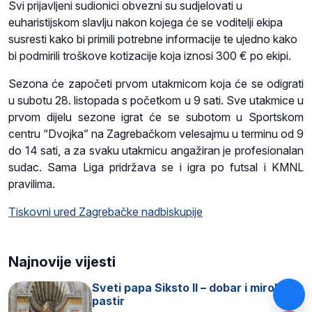
Svi prijavljeni sudionici obvezni su sudjelovati u
euharistijskom slavlju nakon kojega će se voditelji ekipa
susresti kako bi primili potrebne informacije te ujedno kako
bi podmirili troškove kotizacije koja iznosi 300 € po ekipi.
Sezona će započeti prvom utakmicom koja će se odigrati
u subotu 28. listopada s početkom u 9 sati. Sve utakmice u
prvom dijelu sezone igrat će se subotom u Sportskom
centru “Dvojka” na Zagrebačkom velesajmu u terminu od 9
do 14 sati, a za svaku utakmicu angažiran je profesionalan
sudac. Sama Liga pridržava se i igra po futsal i KMNL
pravilima.
Tiskovni ured Zagrebačke nadbiskupije
Najnovije vijesti
Sveti papa Siksto II – dobar i miroljubiv
pastir