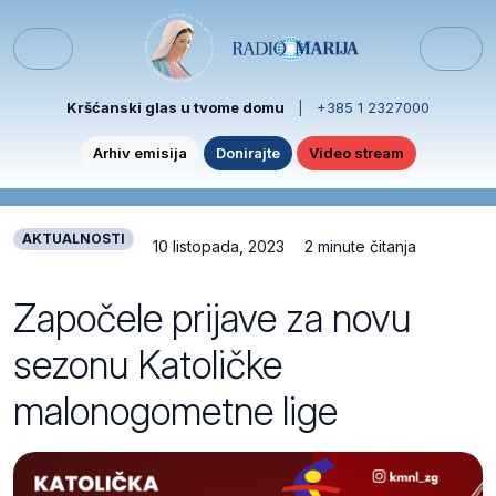
Skip to content
Skip to footer
Menu
Kršćanski glas u tvome domu
|
+385 1 2327000
Arhiv emisija
Donirajte
Video stream
AKTUALNOSTI
10 listopada, 2023
2 minute čitanja
Započele prijave za novu
sezonu Katoličke
malonogometne lige