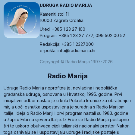
UDRUGA RADIO MARIJA
Kameniti stol 11
10000 Zagreb Croatia
Ured: +385 1 23 27 100
Program: +385 1 23 27 777; 099 502 00 52
Redakcija: +385 1 2327000
e-pošta: info@radiomarija.hr
Copyright © Radio Marija 1997-2026
Radio Marija
Udruga Radio Marija neprofitna je, nevladina i nepolitička
građanska udruga, osnovana u Hrvatskoj 1995. godine. Prvi
inicijativni odbor nastao je u krilu Pokreta krunice za obraćenje i
mir, a uoči osnutka uspostavljena je suradnja s Radio Marijom
Italije. Ideja o Radio Mariji i prvi program nastali su 1983. godine
u župi u Erbi na sjeveru Italije. Iz Erbe se Radio Marija postupno
širi te uskoro obuhvaća cijeli talijanski nacionalni prostor. Nakon
toga osnivaju se i uspostavljaju udruge i radijske postaje s