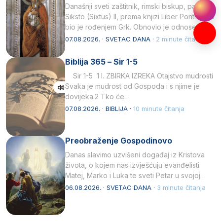
Današnji sveti zaštitnik, rimski biskup, papa
Siksto (Sixtus) II, prema knjizi Liber Pontificalis
bio je rođenjem Grk. Obnovio je odnose s
afričkim…
07.08.2026. · SVETAC DANA ·
2 minute čitanja
Biblija 365 – Sir 1-5
Sir 1-5 1 I. ZBIRKA IZREKA Otajstvo mudrosti
Svaka je mudrost od Gospoda i s njime je
dovijeka.2 Tko će…
07.08.2026. · BIBLIJA ·
10 minute čitanja
Preobraženje Gospodinovo
Danas slavimo uzvišeni događaj iz Kristova
života, o kojem nas izvješćuju evanđelisti
Matej, Marko i Luka te sveti Petar u svojoj
drugoj…
06.08.2026. · SVETAC DANA ·
3 minute čitanja