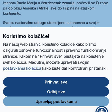
imenom Radio Marija u četrdesetak zemalja, počevši od Europe
pa do obiju Amerika i Afrike, sve do Filipina na azijskom
kontinentu.
Sve su nacionalne udruge utemeljene autonomno u svojim
zemljama, a međusobna su povezane preko krovne udruge
pod nazivom Svjetska obitelj Radio Marije (World Family of
Koristimo kolačiće!
Radio Maria). Svjetsku obitelj utemeljilo je sedam članica, među
kojima je i hrvatska Udruga Radio Marija.
Na našoj web stranici koristimo kolačiće kako bismo
osigurali osnovne funkcionalnosti i pravilno funkcioniranje
stranice. Klikom na "Prihvati sve" pristajete na korištenje
svih kolačića. Međutim, možete upravljati svojim
O nama
Radio
Program
Volonteri
Prijatelji
Kontakt
Pravila privatnosti
postavkama kolačića
kako biste dali kontrolirani pristanak.
Kolačići
Uvjeti korištenja
Ova stranica je zaštićena Google reCAPTCHA sustavom
Prihvati sve
Odbij sve
App
Google
Store
Play
Upravljaj postavkama
Design and development
SIK
&
C-Tel