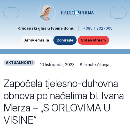
Skip to content
Skip to footer
Menu
Kršćanski glas u tvome domu
|
+385 1 2327000
Arhiv emisija
Donirajte
Video stream
AKTUALNOSTI
10 listopada, 2023
8 minute čitanja
Započela tjelesno-duhovna
obnova po načelima bl. Ivana
Merza – „S ORLOVIMA U
VISINE“