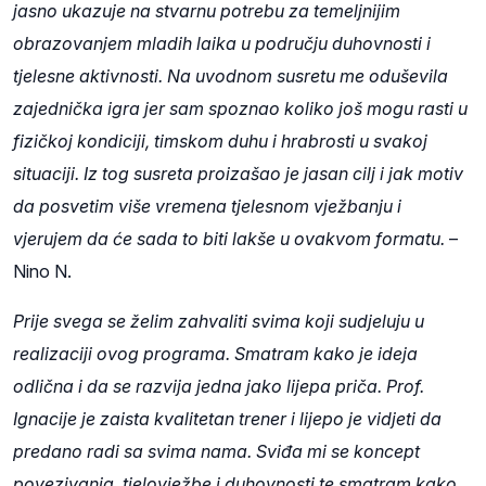
jasno ukazuje na stvarnu potrebu za temeljnijim
obrazovanjem mladih laika u području duhovnosti i
tjelesne aktivnosti. Na uvodnom susretu me oduševila
zajednička igra jer sam spoznao koliko još mogu rasti u
fizičkoj kondiciji, timskom duhu i hrabrosti u svakoj
situaciji. Iz tog susreta proizašao je jasan cilj i jak motiv
da posvetim više vremena tjelesnom vježbanju i
vjerujem da će sada to biti lakše u ovakvom formatu.
–
Nino N.
Prije svega se želim zahvaliti svima koji sudjeluju u
realizaciji ovog programa. Smatram kako je ideja
odlična i da se razvija jedna jako lijepa priča. Prof.
Ignacije je zaista kvalitetan trener i lijepo je vidjeti da
predano radi sa svima nama. Sviđa mi se koncept
povezivanja tjelovježbe i duhovnosti te smatram kako