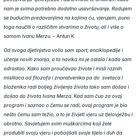
nam je svima potrebno dodatno usavršavanje. Radujem
se budućim predavanjima na kojima ću, vjerujem, puno
toga naučiti o različitim stvarima o životu, ali i više o
samom Ivanu Merzu.
– Antun K.
Od svoga djetinjstva volio sam sport, enciklopedije i
učenje novih znanja, a ta navika mi je ostala i kada sam
odrastao. Kako sam proučavao živote i misli raznih
mislilaca od filozofa i znanstvenika pa do svetaca i
blaženika radi boljeg življenja života tako sam došao i
došao do života Ivana Merza. Kad sam čuo za ovaj
program i saznao o čemu se radi, ovaj program je bio
nešto čemu sam težio, a to je živjeti vjeru uz tjelovježbu i
obratno. Savjetujem svim muškarcima koji žele
produbiti svoju vjeru i poboljšati svoje tijelo i duh da