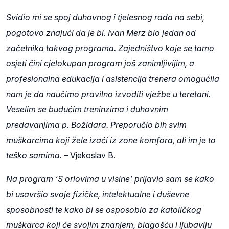
Svidio mi se spoj duhovnog i tjelesnog rada na sebi,
pogotovo znajući da je bl. Ivan Merz bio jedan od
začetnika takvog programa. Zajedništvo koje se tamo
osjeti čini cjelokupan program još zanimljivijim, a
profesionalna edukacija i asistencija trenera omogućila
nam je da naučimo pravilno izvoditi vježbe u teretani.
Veselim se budućim treninzima i duhovnim
predavanjima p. Božidara. Preporučio bih svim
muškarcima koji žele izaći iz zone komfora, ali im je to
teško samima.
– Vjekoslav B.
Na program ‘S orlovima u visine’ prijavio sam se kako
bi usavršio svoje fizičke, intelektualne i duševne
sposobnosti te kako bi se osposobio za katoličkog
muškarca koji će svojim znanjem, blagošću i ljubavlju