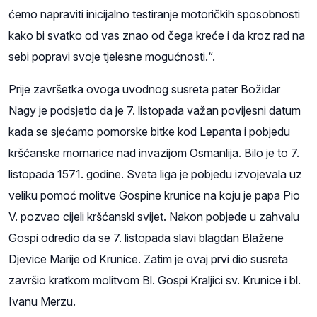
ćemo napraviti inicijalno testiranje motoričkih sposobnosti
kako bi svatko od vas znao od čega kreće i da kroz rad na
sebi popravi svoje tjelesne mogućnosti.“.
Prije završetka ovoga uvodnog susreta pater Božidar
Nagy je podsjetio da je 7. listopada važan povijesni datum
kada se sjećamo pomorske bitke kod Lepanta i pobjedu
kršćanske mornarice nad invazijom Osmanlija. Bilo je to 7.
listopada 1571. godine. Sveta liga je pobjedu izvojevala uz
veliku pomoć molitve Gospine krunice na koju je papa Pio
V. pozvao cijeli kršćanski svijet. Nakon pobjede u zahvalu
Gospi odredio da se 7. listopada slavi blagdan Blažene
Djevice Marije od Krunice. Zatim je ovaj prvi dio susreta
završio kratkom molitvom Bl. Gospi Kraljici sv. Krunice i bl.
Ivanu Merzu.