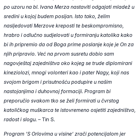
po uzoru na bl. Ivana Merza nastaviti odgajati mladež u
sredini u kojoj budem posijan. Isto tako, želim
nasljedovati Merzove kreposti te beskompromisno,
hrabro i odlučno sudjelovati u formiranju katolika kako
bi ih pripremio da od Boga prime poslanje koje je On za
njih pripravio. Već na prvom susretu dobio sam
nagovještaj zajedništva oko kojeg se trude diplomirani
kineziolozi, mnogi volonteri kao i pater Nagy, koji nas
svojom brigom i prisutnošću podupire u našim
nastojanjima i duhovnoj formaciji. Program bi
preporučio svakom tko se želi formirati u čvrstog
katoličkog muškarca te istovremeno osjetiti zajedništvo,
radost i slogu.
– Tin S.
Program ‘S Orlovima u visine’ zrači potencijalom jer