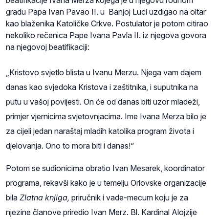
gradu Papa Ivan Pavao II. u Banjoj Luci uzdigao na oltar
kao blaženika Katoličke Crkve. Postulator je potom citirao
nekoliko rečenica Pape Ivana Pavla II. iz njegova govora
na njegovoj beatifikaciji:
„Kristovo svjetlo blista u Ivanu Merzu. Njega vam dajem
danas kao svjedoka Kristova i zaštitnika, i suputnika na
putu u vašoj povijesti. On će od danas biti uzor mladeži,
primjer vjernicima svjetovnjacima. Ime Ivana Merza bilo je
za cijeli jedan naraštaj mladih katolika program života i
djelovanja. Ono to mora biti i danas!“
Potom se sudionicima obratio Ivan Mesarek, koordinator
programa, rekavši kako je u temelju Orlovske organizacije
bila
Zlatna knjiga,
priručnik i vade-mecum koju je za
njezine članove priredio Ivan Merz. Bl. Kardinal Alojzije