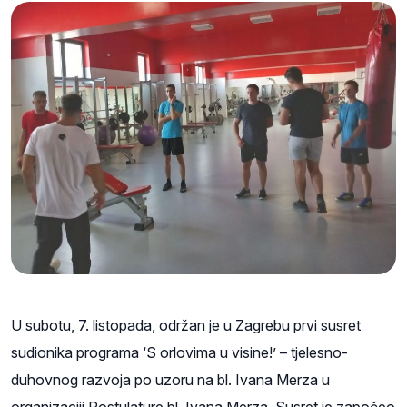
U subotu, 7. listopada, održan je u Zagrebu prvi susret
sudionika programa ‘S orlovima u visine!’ – tjelesno-
duhovnog razvoja po uzoru na bl. Ivana Merza u
organizaciji Postulature bl. Ivana Merza. Susret je započeo