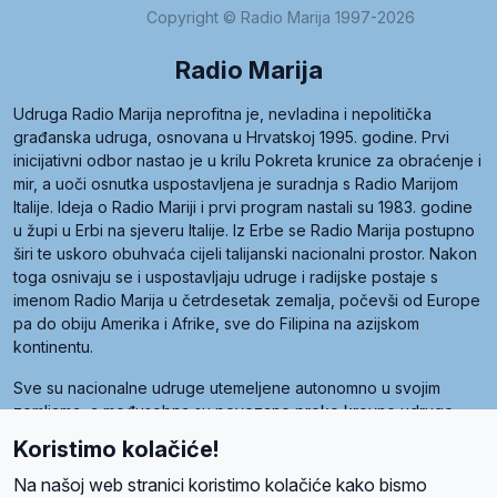
Copyright © Radio Marija 1997-2026
Radio Marija
Udruga Radio Marija neprofitna je, nevladina i nepolitička
građanska udruga, osnovana u Hrvatskoj 1995. godine. Prvi
inicijativni odbor nastao je u krilu Pokreta krunice za obraćenje i
mir, a uoči osnutka uspostavljena je suradnja s Radio Marijom
Italije. Ideja o Radio Mariji i prvi program nastali su 1983. godine
u župi u Erbi na sjeveru Italije. Iz Erbe se Radio Marija postupno
širi te uskoro obuhvaća cijeli talijanski nacionalni prostor. Nakon
toga osnivaju se i uspostavljaju udruge i radijske postaje s
imenom Radio Marija u četrdesetak zemalja, počevši od Europe
pa do obiju Amerika i Afrike, sve do Filipina na azijskom
kontinentu.
Sve su nacionalne udruge utemeljene autonomno u svojim
zemljama, a međusobna su povezane preko krovne udruge
pod nazivom Svjetska obitelj Radio Marije (World Family of
Koristimo kolačiće!
Radio Maria). Svjetsku obitelj utemeljilo je sedam članica, među
kojima je i hrvatska Udruga Radio Marija.
Na našoj web stranici koristimo kolačiće kako bismo