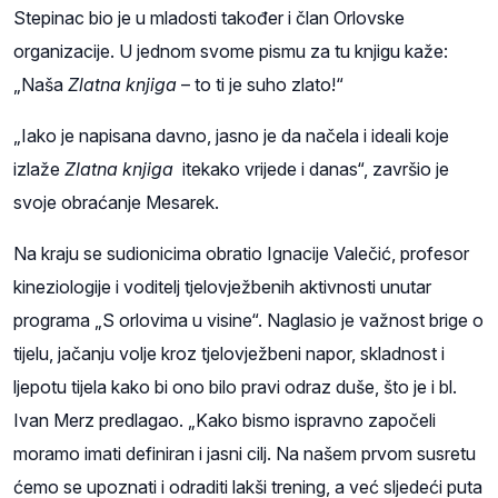
Stepinac bio je u mladosti također i član Orlovske
organizacije. U jednom svome pismu za tu knjigu kaže:
„Naša
Zlatna knjiga
– to ti je suho zlato!“
„Iako je napisana davno, jasno je da načela i ideali koje
izlaže
Zlatna knjiga
itekako vrijede i danas“, završio je
svoje obraćanje Mesarek.
Na kraju se sudionicima obratio Ignacije Valečić, profesor
kineziologije i voditelj tjelovježbenih aktivnosti unutar
programa „S orlovima u visine“. Naglasio je važnost brige o
tijelu, jačanju volje kroz tjelovježbeni napor, skladnost i
ljepotu tijela kako bi ono bilo pravi odraz duše, što je i bl.
Ivan Merz predlagao. „Kako bismo ispravno započeli
moramo imati definiran i jasni cilj. Na našem prvom susretu
ćemo se upoznati i odraditi lakši trening, a već sljedeći puta