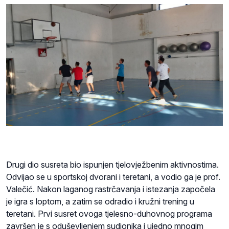
Drugi dio susreta bio ispunjen tjelovježbenim aktivnostima.
Odvijao se u sportskoj dvorani i teretani, a vodio ga je prof.
Valečić. Nakon laganog rastrčavanja i istezanja započela
je igra s loptom, a zatim se odradio i kružni trening u
teretani. Prvi susret ovoga tjelesno-duhovnog programa
završen je s oduševljenjem sudionika i ujedno mnogim