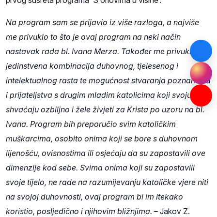
prvog susreta programa ‘S orlovima u visine’.
Na program sam se prijavio iz više razloga, a najviše
me privuklo to što je ovaj program na neki način
nastavak rada bl. Ivana Merza. Također me privukla i
jedinstvena kombinacija duhovnog, tjelesenog i
intelektualnog rasta te mogućnost stvaranja poznanstva
i prijateljstva s drugim mladim katolicima koji svoju vjeru
shvaćaju ozbiljno i žele živjeti za Krista po uzoru na bl.
Ivana. Program bih preporučio svim katoličkim
muškarcima, osobito onima koji se bore s duhovnom
lijenošću, ovisnostima ili osjećaju da su zapostavili ove
dimenzije kod sebe. Svima onima koji su zapostavili
svoje tijelo, ne rade na razumijevanju katoličke vjere niti
na svojoj duhovnosti, ovaj program bi im itekako
koristio, posljedično i njihovim bližnjima.
– Jakov Z.