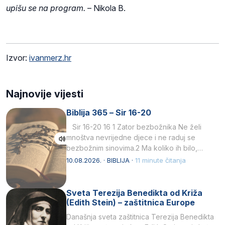
upišu se na program.
– Nikola B.
Izvor:
ivanmerz.hr
Najnovije vijesti
Biblija 365 – Sir 16-20
Sir 16-20 16 1 Zator bezbožnika Ne želi
mnoštva nevrijedne djece i ne raduj se
bezbožnim sinovima.2 Ma koliko ih bilo,…
10.08.2026. · BIBLIJA ·
11 minute čitanja
Sveta Terezija Benedikta od Križa
(Edith Stein) – zaštitnica Europe
Današnja sveta zaštitnica Terezija Benedikta