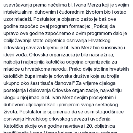
usavršavanja prema načelima bl. Ivana Merza koji je svojim
intelektualnim, duhovnim i ćudorednim životom bio i ostao
uzor mladeži. Postulator je objasnio zašto je baš ove
godine započeo ovaj program formacije: „Poticaj da
upravo ove godine započnemo s ovim programom dalo je
obilježavanje stote obljetnice osnivanja Hrvatskog
orlovskog saveza kojemu je bl. Ivan Merz bio suosnivač i
idejni vođa. Orlovska organizacija je bila najsnažnija,
najbolja i najbrojnija katolička odgojna organizacija za
mladiće u hrvatskome narodu. Preko dvije stotine hrvatskih
katoličkih župa imalo je orlovska društva koja su brojila
ukupno oko šest tisuća članova!“ Za vrijeme cijeloga
postojanja i djelovanja Orlovske organizacije, najvažniju
ulogu u njoj imao je bl. Ivan Merz svojim prosvjetnim i
duhovnim utjecajem kao i primjerom svoga svetačkog
života. Postulator je spomenuo da se osim stogodišnjice
osnivanja Hrvatskog orlovskog saveza i uvođenja
Katoličke akcije ove godine navršava i 20. obljetnica
beatifikacije Ivana Merza kojega je u njegovu rodnom