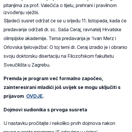
pitanjima za prof. Valečića o tijelu, prehrani i pravilnom
izvođenju vježbi.
Sljedeći susret održat će se u srijedu 11. listopada, kada će
predavanje održati dr. sc. Saša Ceraj, ravnatelj Hrvatske
olimpijske akademije. Tema predavanja je ‘Ivan Merz i
Orlovska tjelovježba’. O toj temi dr. Ceraj izradio je i obranio
svoju doktorsku disertaciju na Filozofskom fakultetu
Sveučilišta u Zagrebu.
Premda je program već formalno započeo,
zainteresirani mladići još uvijek se mogu uključiti s
prijavom
OVDJE
.
Dojmovi sudionika s prvoga susreta
U nastavku pročitajte i nekoliko prvih dojmova nakon