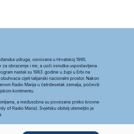
građanska udruga, osnovana u Hrvatskoj 1995.
ce za obraćenje i mir, a uoči osnutka uspostavljena
 program nastali su 1983. godine u župi u Erbi na
 obuhvaća cijeli talijanski nacionalni prostor. Nakon
 imenom Radio Marija u četrdesetak zemalja, počevši
ijskom kontinentu.
zemljama, a međusobna su povezane preko krovne
y of Radio Maria). Svjetsku obitelj utemeljilo je
a.