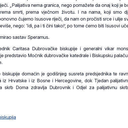
iječi. „Palijativa nema granica, nego pomažete da onaj koji je b
rema smrti, prema vječnom životu. I na nama, koji smo dje
 ponovno čujemo Isusove riječi, da nam on pročisti srce i ulije s
iše, nego: ‘Idi, pa i ti čini tako!’, po tome ćemo biti Isusovi uče
imirao sastav Speramus.
jednik Caritasa Dubrovačke biskupije i generalni vikar mons
je predstavio Moćnik dubrovačke katedrale i Biskupsku palaču 
e.
biskupije domaćin je godišnjeg susreta predsjednika te ravna
sā iz Hrvatske i iz Bosne i Hercegovine, dok Tjedan palijativn
ivna skrb Doma zdravlja Dubrovnik i Odjel za palijativnu sk
iskupija