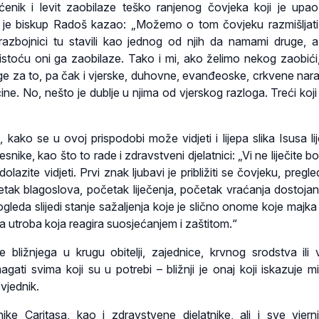
ćenik i levit zaobilaze teško ranjenog čovjeka koji je up
 je biskup Radoš kazao: „Možemo o tom čovjeku razmišljat
zbojnici tu stavili kao jednog od njih da namami druge, a
stoću oni ga zaobilaze. Tako i mi, ako želimo nekog zaobići,
 za to, pa čak i vjerske, duhovne, evanđeoske, crkvene nara
ine. No, nešto je dublje u njima od vjerskog razloga. Treći koji
 kako se u ovoj prispodobi može vidjeti i lijepa slika Isusa lij
esnike, kao što to rade i zdravstveni djelatnici: „Vi ne liječite b
olazite vidjeti. Prvi znak ljubavi je približiti se čovjeku, pregle
četak blagoslova, početak liječenja, početak vraćanja dostojan
pogleda slijedi stanje sažaljenja koje je slično onome koje majk
na utroba koja reagira suosjećanjem i zaštitom.“
e bližnjega u krugu obitelji, zajednice, krvnog srodstva ili v
gati svima koji su u potrebi – bližnji je onaj koji iskazuje mi
vjednik.
ike Caritasa, kao i zdravstvene djelatnike, ali i sve vjern