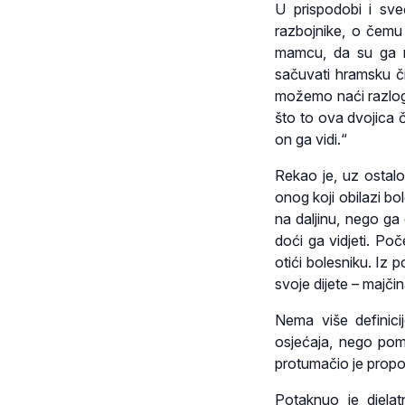
U prispodobi i sve
razbojnike, o čemu
mamcu, da su ga ra
sačuvati hramsku či
možemo naći razloge
što to ova dvojica č
on ga vidi.“
Rekao je, uz ostalo,
onog koji obilazi bol
na daljinu, nego ga d
doći ga vidjeti. Po
otići bolesniku. Iz 
svoje dijete – majči
Nema više definicij
osjećaja, nego poma
protumačio je propo
Potaknuo je djelatn