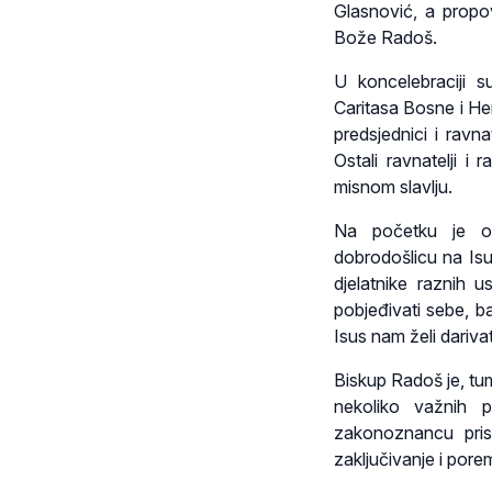
Glasnović, a propo
Bože Radoš.
U koncelebraciji su
Caritasa Bosne i He
predsjednici i ravn
Ostali ravnatelji i
misnom slavlju.
Na početku je ok
dobrodošlicu na Isu
djelatnike raznih u
pobjeđivati sebe, b
Isus nam želi darivat
Biskup Radoš je, tu
nekoliko važnih p
zakonoznancu pris
zaključivanje i porem