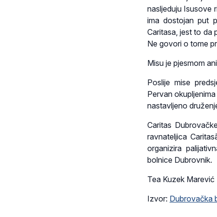
nasljeduju Isusove r
ima dostojan put p
Caritasa, jest to da
Ne govori o tome prev
Misu je pjesmom an
Poslije mise preds
Pervan okupljenima 
nastavljeno druženj
Caritas Dubrovačke 
ravnateljica Carita
organizira palijat
bolnice Dubrovnik.
Tea Kuzek Marević
Izvor:
Dubrovačka b