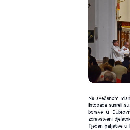
Na svečanom misnom
listopada susreli s
borave u Dubrovni
zdravstveni djelatn
Tjedan palijative u