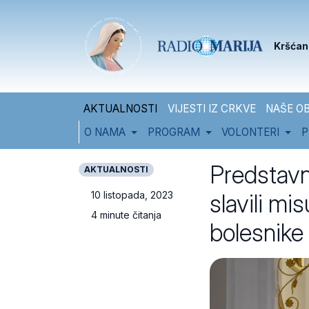
Skip to content
Skip to footer
Kršćan
AKTUALNOSTI
VIJESTI IZ CRKVE
NAŠE OB
O NAMA
PROGRAM
VOLONTERI
P
Predstavni
AKTUALNOSTI
slavili mi
10 listopada, 2023
4 minute čitanja
bolesnike