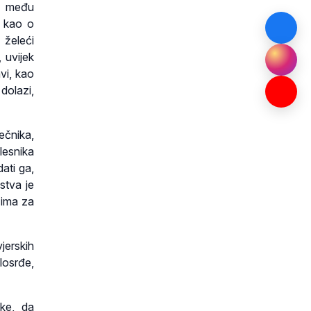
ao među
i kao o
 želeći
 uvijek
vi, kao
 dolazi,
ečnika,
olesnika
dati ga,
stva je
a ima za
jerskih
losrđe,
ike, da