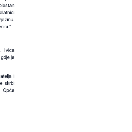
olestan
latnici
vježinu.
nici.“
. Ivica
gdje je
telja i
e skrbi
rb Opće