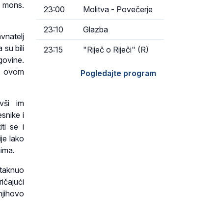
p mons.
23:00
Molitva - Povečerje
23:10
Glazba
vnatelj
su bili
23:15
"Riječ o Riječi" (R)
govine.
na ovom
Pogledajte program
vši im
snike i
ti se i
je lako
gima.
staknuo
čajući
jihovo