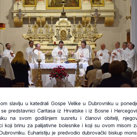
 slavlju u katedrali Gospe Velike u Dubrovniku u ponedje
u se predstavnici Caritasa iz Hrvatske i iz Bosne i Hercegovi
ku na svom godišnjem susretu i članovi obitelji, njegova
ici koji brinu za palijativne bolesnike i koji su ovom misom z
 Dubrovniku. Euharistiju je predvodio dubrovački biskup mon