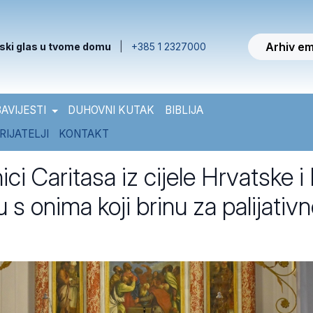
Arhiv em
ski glas u tvome domu
|
+385 1 2327000
AVIJESTI
DUHOVNI KUTAK
BIBLIJA
RIJATELJI
KONTAKT
ci Caritasa iz cijele Hrvatske i
su s onima koji brinu za palijativ