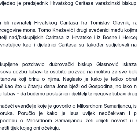
vijedao je predsjednik Hrvatskog Caritasa varaždinski bisku
 bili ravnatelj Hrvatskog Caritasa fra Tomislav Glavnik, ra
rcegovine mons. Tomo Knežević i drugi svećenici među kojima 
atelji nad/biskupijskih Caritasa iz Hrvatske i iz Bosne i Herce
 ravnateljice kao i djelatnici Caritasa su također sudjelovali 
upljene pozdravio dubrovački biskup Glasnović iskaza
sovu gozbu ljubavi te osobito pozvao na molitvu za sve bole
stanova koji brinu o njima. Naglasio je kako je teško obrati
aš kao što u čitanju dana Jona bježi od Gospodina, no iako ni
i ljubav – da budemo poslušnici i djelitelji te njegove ljubavi dru
mačeći evanđelje koje je govorilo o Milosrdnom Samarijancu, i
oruka. Poručio je kako je Isus uvijek neočekivan i pri
podobu o Milosrdnom Samarijancu želi unijeti novost u n
etiti tijek kojeg oni očekuju.