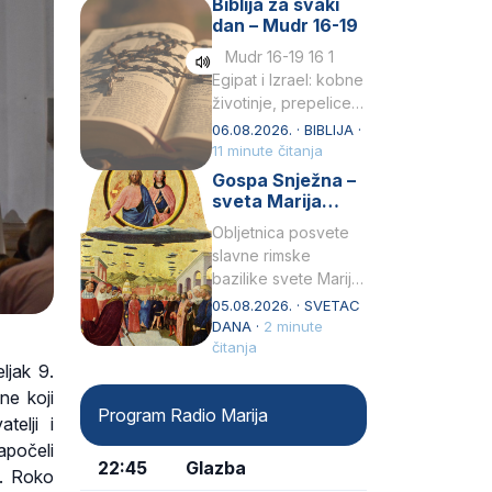
Biblija za svaki
Petar u svojoj
dan – Mudr 16-19
drugoj…
Mudr 16-19 16 1
Egipat i Izrael: kobne
životinje, prepelice
Zato bijahu
06.08.2026. · BIBLIJA ·
primjereno kažnjeni
11 minute čitanja
sličnim životinjamai
Gospa Snježna –
mučeni mnoštvom
sveta Marija
kukaca.2 A narod…
Velika, zaštitnica
Obljetnica posvete
rimske bazilike
slavne rimske
bazilike svete Marije
Velike (Santa Maria
05.08.2026. · SVETAC
Maggiore) u narodu
DANA ·
2 minute
se slavi kao Gospa
čitanja
ljak 9.
Snježna. Ovaj naziv,
Sancta Maria…
ne koji
Program Radio Marija
telji i
apočeli
22:45
Glazba
s. Roko