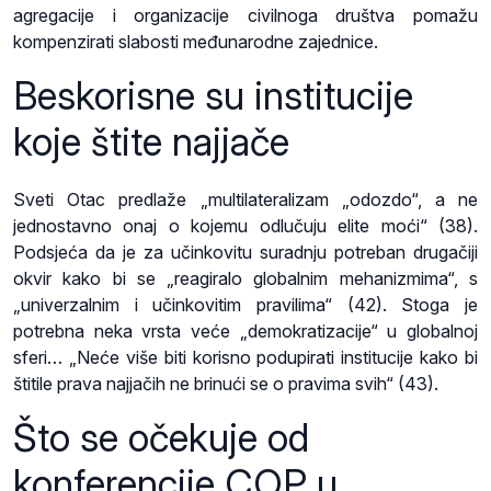
agregacije i organizacije civilnoga društva pomažu
kompenzirati slabosti međunarodne zajednice.
Beskorisne su institucije
koje štite najjače
Sveti Otac predlaže „multilateralizam „odozdo“, a ne
jednostavno onaj o kojemu odlučuju elite moći“ (38).
Podsjeća da je za učinkovitu suradnju potreban drugačiji
okvir kako bi se „reagiralo globalnim mehanizmima“, s
„univerzalnim i učinkovitim pravilima“ (42). Stoga je
potrebna neka vrsta veće „demokratizacije“ u globalnoj
sferi… „Neće više biti korisno podupirati institucije kako bi
štitile prava najjačih ne brinući se o pravima svih“ (43).
Što se očekuje od
konferencije COP u