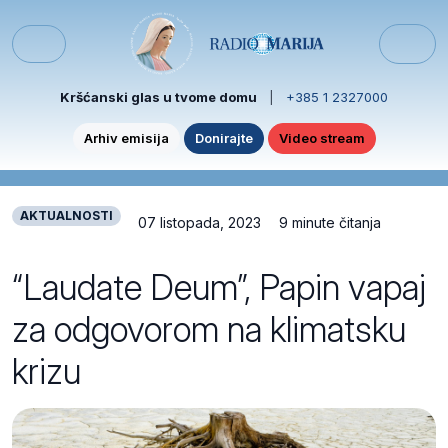
Skip to content
Skip to footer
Menu
Kršćanski glas u tvome domu
|
+385 1 2327000
Arhiv emisija
Donirajte
Video stream
AKTUALNOSTI
07 listopada, 2023
9 minute čitanja
“Laudate Deum”, Papin vapaj
za odgovorom na klimatsku
krizu