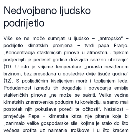
Nedvojbeno ljudsko
podrijetlo
Više se ne može sumnjati u ljudsko – „antropsko“ –
podrijetlo klimatskih promjena – tvrdi papa Franjo.
„Koncentracija stakleničkih plinova u atmosferi… tijekom
posljednjih je pedeset godina doživjela snažno ubrzanje“
(11). U isto je vrijeme temperatura „porasla neviđenom
brzinom, bez presedana u posljednje dvije tisuće godina“
(12). S posljedičnim kiseljenjem morā i topljenjem leda.
Podudarnost između tih događaja i povećanja emisije
stakleničkih plinova „ne može se sakriti. Velika većina
klimatskih znanstvenika podupire tu korelaciju, a samo mali
postotak njih pokušava poreći te očitosti“. Nažalost –
primjećuje Papa – klimatska kriza nije pitanje koje bi
„zanimalo velike gospodarske sile, kojima je stalo do što
većega profita uz najmanje troškove i u što kraćem