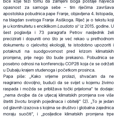
biće koje teži tomu da zamijeni Boga postaje najveća
opasnost za samoga sebe – tim riječima završava
apostolska pobudnica pape Franje, objavljena 4. listopada,
na blagdan svetoga Franje Asiškoga. Riječ je o tekstu koji
je u kontinuitetu s enciklikom
Laudato si’
iz 2015. godine. U
šest poglavlja i 73 paragrafa Petrov nasljednik želi
precizirati i dopuniti ono što je već rekao u prethodnom
dokumentu o cjelovitoj ekologiji, te istodobno upozoriti i
potaknuti na suodgovornost pred krizom klimatskih
promjena, prije nego što bude prekasno. Pobudnica se
posebno odnosi na konferenciju COP28 koja će se održati
u Dubaiju krajem studenoga i početkom prosinca.
Papa piše: „Kako vrijeme prolazi, shvaćam da ne
reagiramo dovoljno, budući da se svijet u kojemu živimo
raspada i možda se približava točki prijeloma“ te dodaje:
„nema dvojbe da će utjecaj klimatskih promjena sve više
štetiti životu brojnih pojedinaca i obitelji“ (2). „To je jedan
od glavnih izazova s kojima se društvo i globalna zajednica
moraju suočiti“, i „posljedice klimatskih promjena trpe