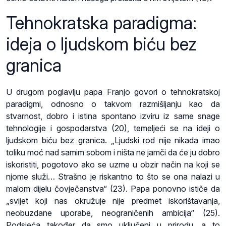
Tehnokratska paradigma:
ideja o ljudskom biću bez
granica
U drugom poglavlju papa Franjo govori o tehnokratskoj
paradigmi, odnosno o takvom razmišljanju kao da
stvarnost, dobro i istina spontano izviru iz same snage
tehnologije i gospodarstva (20), temeljeći se na ideji o
ljudskom biću bez granica. „Ljudski rod nije nikada imao
toliku moć nad samim sobom i ništa ne jamči da će ju dobro
iskoristiti, pogotovo ako se uzme u obzir način na koji se
njome služi… Strašno je riskantno to što se ona nalazi u
malom dijelu čovječanstva“ (23). Papa ponovno ističe da
„svijet koji nas okružuje nije predmet iskorištavanja,
neobuzdane uporabe, neograničenih ambicija“ (25).
Podsjeća također da smo uključeni u prirodu, a to