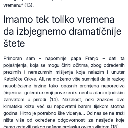
vremenu“ (13).
Imamo tek toliko vremena
da izbjegnemo dramatičnije
štete
Primoran sam – napominje papa Franjo – dati ta
pojašnjenja, koja se mogu činiti očitima, zbog određenih
prezirnih i nerazumnih mišljenja koja nalazim i unutar
Katoličke Crkve. Ali, ne možemo više sumnjati da je razlog
neuobičajene brzine tako opasnih promjena neporeciva
činjenica: golemi razvoji povezani s neobuzdanim ljudskim
zahvatom u prirodi (14). Nažalost, neki znakovi ove
klimatske krize već su nepovratni barem tijekom stotina
godina. Hitno je potrebno šire viđenje… Od nas se ne traži
ništa više od određene odgovornosti za nasljeđe koje
ćemo ostaviti nakon našega prolaska ovim svijetom (18).