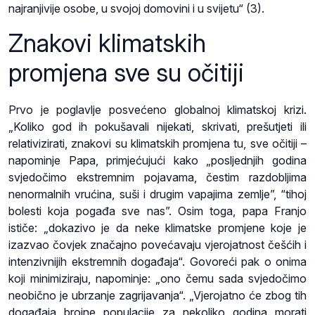
najranjivije osobe, u svojoj domovini i u svijetu“ (3).
Znakovi klimatskih
promjena sve su očitiji
Prvo je poglavlje posvećeno globalnoj klimatskoj krizi.
„Koliko god ih pokušavali nijekati, skrivati, prešutjeti ili
relativizirati, znakovi su klimatskih promjena tu, sve očitiji –
napominje Papa, primjećujući kako „posljednjih godina
svjedočimo ekstremnim pojavama, čestim razdobljima
nenormalnih vrućina, suši i drugim vapajima zemlje”, “tihoj
bolesti koja pogađa sve nas”. Osim toga, papa Franjo
ističe: „dokazivo je da neke klimatske promjene koje je
izazvao čovjek značajno povećavaju vjerojatnost češćih i
intenzivnijih ekstremnih događaja“. Govoreći pak o onima
koji minimiziraju, napominje: „ono čemu sada svjedočimo
neobično je ubrzanje zagrijavanja“. „Vjerojatno će zbog tih
događaja brojne populacije za nekoliko godina morati