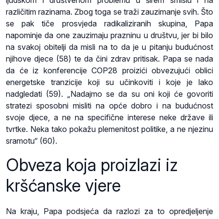
različitim razinama. Zbog toga se traži zauzimanje svih. Što
se pak tiče prosvjeda radikaliziranih skupina, Papa
napominje da one zauzimaju prazninu u društvu, jer bi bilo
na svakoj obitelji da misli na to da je u pitanju budućnost
njihove djece (58) te da čini zdrav pritisak. Papa se nada
da će iz konferencije COP28 proizići obvezujući oblici
energetske tranzicije koji su učinkoviti i koje je lako
nadgledati (59). „Nadajmo se da su oni koji će govoriti
stratezi sposobni misliti na opće dobro i na budućnost
svoje djece, a ne na specifične interese neke države ili
tvrtke. Neka tako pokažu plemenitost politike, a ne njezinu
sramotu“ (60).
Obveza koja proizlazi iz
kršćanske vjere
Na kraju, Papa podsjeća da razlozi za to opredjeljenje