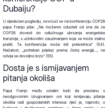
Dubaiju?
U sljedećem poglavlju, osvrćući se na konferenciju COP28
papa Franjo piše: „Ne možemo odustati od sna da će
COP28 dovesti do odlučnoga ubrzanja energetske
tranzicije, s učinkovitim zauzimanjem koje se može stalno
pratiti. Ta konferencija može biti prekretnica“ (54).
Nažalost, „potreban prijelaz prema čistoj energiji…, ne
odvija se dovoljno brzo“ (55).
Dosta je s ismijavanjem
pitanja okoliša
Papa Franjo među ostalim traži da prestanu s
neodgovornim izrugivanjem oni koji ismijavaju pitanje
okoliša radi gospodarskih interesa: riječ je, naprotiv, o
ljudskom i društvenom problemu u širem smislu i na