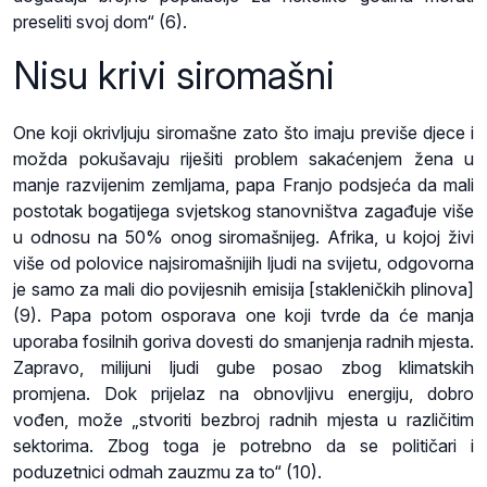
preseliti svoj dom“ (6).
Nisu krivi siromašni
One koji okrivljuju siromašne zato što imaju previše djece i
možda pokušavaju riješiti problem sakaćenjem žena u
manje razvijenim zemljama, papa Franjo podsjeća da mali
postotak bogatijega svjetskog stanovništva zagađuje više
u odnosu na 50% onog siromašnijeg. Afrika, u kojoj živi
više od polovice najsiromašnijih ljudi na svijetu, odgovorna
je samo za mali dio povijesnih emisija [stakleničkih plinova]
(9). Papa potom osporava one koji tvrde da će manja
uporaba fosilnih goriva dovesti do smanjenja radnih mjesta.
Zapravo, milijuni ljudi gube posao zbog klimatskih
promjena. Dok prijelaz na obnovljivu energiju, dobro
vođen, može „stvoriti bezbroj radnih mjesta u različitim
sektorima. Zbog toga je potrebno da se političari i
poduzetnici odmah zauzmu za to“ (10).