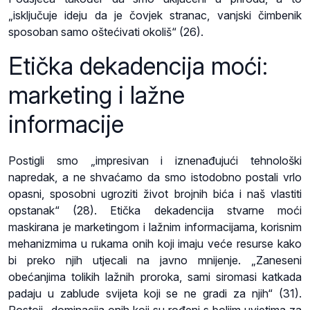
„isključuje ideju da je čovjek stranac, vanjski čimbenik
sposoban samo oštećivati okoliš“ (26).
Etička dekadencija moći:
marketing i lažne
informacije
Postigli smo „impresivan i iznenađujući tehnološki
napredak, a ne shvaćamo da smo istodobno postali vrlo
opasni, sposobni ugroziti život brojnih bića i naš vlastiti
opstanak“ (28). Etička dekadencija stvarne moći
maskirana je marketingom i lažnim informacijama, korisnim
mehanizmima u rukama onih koji imaju veće resurse kako
bi preko njih utjecali na javno mnijenje. „Zaneseni
obećanjima tolikih lažnih proroka, sami siromasi katkada
padaju u zablude svijeta koji se ne gradi za njih“ (31).
Postoji „dominacija onih koji su rođeni s boljim uvjetima za