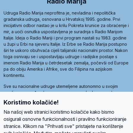
Radio Marija
Udruga Radio Marija neprofitna je, nevladina i nepolitička
građanska udruga, osnovana u Hrvatskoj 1995. godine. Prvi
inicijativni odbor nastao je u krilu Pokreta krunice za obraćenje i
mir, a uoči osnutka uspostavljena je suradnja s Radio Marijom
Italije. Ideja o Radio Mariji i prvi program nastali su 1983. godine
u župi u Erbi na sjeveru Italije. Iz Erbe se Radio Marija postupno
širi te uskoro obuhvaća cijeli talijanski nacionalni prostor. Nakon
toga osnivaju se i uspostavljaju udruge i radijske postaje s
imenom Radio Marija u četrdesetak zemalja, počevši od Europe
pa do obiju Amerika i Afrike, sve do Filipina na azijskom
kontinentu.
Sve su nacionalne udruge utemeljene autonomno u svojim
zemljama, a međusobna su povezane preko krovne udruge
pod nazivom Svjetska obitelj Radio Marije (World Family of
Koristimo kolačiće!
Radio Maria). Svjetsku obitelj utemeljilo je sedam članica, među
kojima je i hrvatska Udruga Radio Marija.
Na našoj web stranici koristimo kolačiće kako bismo
osigurali osnovne funkcionalnosti i pravilno funkcioniranje
stranice. Klikom na "Prihvati sve" pristajete na korištenje