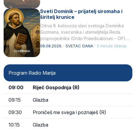
Sveti Dominik – prijatelj siromaha i
širitelj krunice
Crkva 8. kolovoza slavi svetoga Dominika
Guzmana, svećenika i utemeljitelja Reda
propovjednika (Ordo Praedicatorum – OP).
Svojim životom, dubokom ljubavlju prema
08.08.2026. · SVETAC DANA ·
3 minute čitanja
Kristu…
Program Radio Marija
09:00
Riječ Gospodnja (R)
09:15
Glazba
09:30
Proničeš me svega i poznaješ (R)
10:15
Glazba