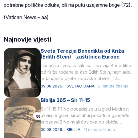
potrebne političke odluke, bili na putu uzajamne brige (72).
(Vatican News – aa)
Najnovije vijesti
Sveta Terezija Benedikta od Križa
(Edith Stein) – zaštitnica Europe
Današnja sveta zaštitnica Terezija Benedikta
od Križa rođena je kao Edith Stein, najmlađe,
jedanaesto dijete židovske obitelji, 12.
listopada 1891, u Wrocławu…
09.08.2026. · SVETAC DANA ·
2 minute čitanja
Biblija 365 – Sir 11–15
Sir 11–15 111 Ne pouzdaj se u izgled Mudrost
uzvisuje glavu siromahui posađuje ga među
knezove.2 Ne hvali čovjeka po obličju
njegovui…
09.08.2026. · BIBLIJA ·
11 minute čitanja