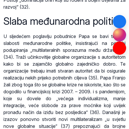
razvoj“ (32).
Slaba međunarodna politika
U sljedećem poglavlju pobudnice Papa se bavi temom
slabosti međunarodne politike, insistirajući na potrebi
podupiranja „multilateralnih sporazuma među državama“
(34). Traži učinkovitije globalne organizacije s autoritetom
kako bi se zajamčilo globalno zajedničko dobro. Te
organizacije trebaju imati stvaran autoritet da bi osigurale
realizaciju nekih prijeko potrebnih ciljeva (35). Papa Franjo
žali zbog toga što se globalne krize ne iskoriste, kao što se
dogodilo u financijskoj krizi 2007. – 2009. i s pandemijom,
koje su dovele do „većega individualizma, manje
integracije, veće slobode za prave moćnike koji uvijek
pronađu način da iziđu bez posljedica“ (36). Današnji je
izazov ponovno stvoriti novi multilateralizam „u svjetlu
nove globalne situacije“ (37) prepoznajući da brojne