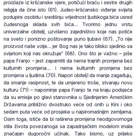
proizlaze iz kršćanske vjere, potičući braću i sestre drugih
religija da čine isto (61). Judeo-kršćansko viđenje svijeta
podupire osobitu i središnju vrijednost ljudskoga bića usred
čudesnoga sklada svih bića… Tvorimo jednu vrstu
univerzalne obitelji, uzvišeno zajedništvo koje nas potiče
na sveto i ponizno poštovanje puno ljubavi (67). „To nije
proizvod naše volje… jer Bog nas je tako blisko sjedinio sa
svijetom koji nas okružuje“ (68). Ono što je važno – piše
papa Franjo – jest zapamtiti da nema trajnih promjena bez
kulturnih promjena… i nema kulturnih promjena bez
promjena u ljudima (70). Napori obiteljī da manje zagađuju,
da smanje rasipnost, te da umjereno troše, stvaraju novu
kulturu (71) – napominje papa Franjo te na kraju podsjeća
da su emisije po glavi stanovnika u Sjedinjenim Američkim
Državama približno dvostruko veće od onih u Kini i oko
sedam puta veće od prosjeka u najsiromašnijim zemljama.
Osim toga, ističe da bi raširena promjena neodgovornoga
stila života povezanoga sa zapadnjačkim modelom imala
značajan dugoročni učinak. Tako bismo, uz prijeko