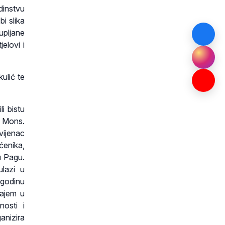
dinstvu
bi slika
župljane
elovi i
ulić te
li bistu
. Mons.
ijenac
ćenika,
 u Pagu.
lazi u
 godinu
tajem u
nosti i
anizira