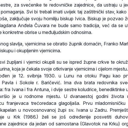
i sestre, za svećenike te redovničke zajednice, da ustraju u je
omaganja. Svi bi trebali imati uvijek taj zaštitnički stav, kako 
ljepša, zaključuje svoju homiliju biskup Ivica. Biskup je pozvao 
lagdana Anđela Čuvara ne bude samo tradicija, već da se utj
oje konkretne obrise u međuljudskim odnosima.
og slavlja, vjernicima se obratio župnik domaćin, Franko Mark
iskupu i okupljenim vjernicima.
i župljani i vjernici okupili su se ispred župne crkve te okruži
ina, koja je čekala svoje otkrivanje vjernicima i cijelom mjestu
ođen je 12. svibnja 1930. u Lunu na otoku Pagu kao prv
 Pavla i Sokole r. Baričević. Ima dva brata redovnika sve
: fra Ivana i fra Antuna, i dvije sestre koludrice, benediktinke
ršio je u rodnome mjestu. U dvanaestoj godini života u
cu franjevaca trećoredaca glagoljaša. Prvu mladomisničku
o kapelan u novoosnovanoj župi sv. Ivana u Zadru. Premješ
je u Krk (1986.) želi se još određenije posvetiti duhov
e zajednice da jedan od samostana (Glavotok na Krku) org