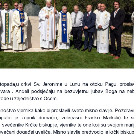
istopada,u crkvi Sv. Jeronima u Lunu na otoku Pagu, proslav
vara . Anđeli podsjećaju na bezuvjetnu ljubav Boga na ne
 vode u zajedništvo s Ocem.
oštvo vjernika kako bi proslavili sveto misno slavlje. Pozdravn
uputio je župnik domaćin, velečasni Franko Markulić te 
 svećenike Krčke biskupije, vjernike te one koji su svojom marl
svečani događaj uveliča. Misno slavlje predvodio je krčki bisku