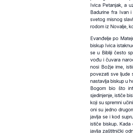
Ivica Petanjak, a u
Badurine fra Ivan i
svetog misnog slavl
rodom iz Novalje, ko
Evanđelje po Mateju 
biskup Ivica istakn
se u Bibliji često 
vođu i čuvara narod
nosi Božje ime, ist
povezati sve ljude 
nastavlja biskup u h
Bogom bio što inti
sjedinjenje, ističe b
koji su spremni učin
oni su jedno drugom 
javlja se i kod supr
ističe biskup. Kad
javlja zaštitnički 