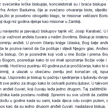
z svećenike krčke biskupije, koncelebrirali su i braća biskupa
 fra Anton Badurina. čije je svečano otvaranje biste, slijedil
ja,što je posebno obogatilo blago, te misionar veličasni Bori
ji dugi niz godina djeluje kao misionar u Zambiji.
navijestio je pjevajući biskupov tajnik vlč. Josip Karabaić. U h
uo je važnost anđela čuvara u našim životima. Biskup je istakn
spominju anđeli. U prvom čitanju knjige Izlaska, Bog šalje anđ
a te poziva narod da Ga poštuje i slijedi Njegov glas. Anđeo
iče biskup. On je posrednik koji vodi u ime Božje i prema Bog
s Bogom, posreduje kako bi svi imali spoznanje Božje volje i l
omiliji. Hod kroz pustinju 40 godina put je pročišćenja, kako bi
mniji, a ulazak u obećanu zemlju jest konačan cilj, ispu
iskup. Usporedio je biskup tu pažnju i sjedinjenje s ljubavlju dvoj
iti sve jedno za drugo kako bi ostvarili puninu ljubavi. U takvo
anđeli čuvari, koji čuvaju leđa jedno drugom. Taj zaštitnički i
užnika kada postanu roditelji. Spremni su sve učiniti da zaštite
a dođu u godine kada su sami, kada djeca odu svojim putem, 
odnos kao da su jedno drugom anđeli čuvari, naglašava biskup. 