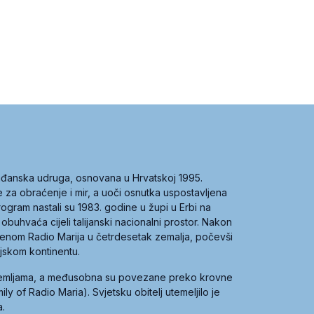
građanska udruga, osnovana u Hrvatskoj 1995.
ce za obraćenje i mir, a uoči osnutka uspostavljena
 program nastali su 1983. godine u župi u Erbi na
 obuhvaća cijeli talijanski nacionalni prostor. Nakon
 imenom Radio Marija u četrdesetak zemalja, počevši
ijskom kontinentu.
zemljama, a međusobna su povezane preko krovne
y of Radio Maria). Svjetsku obitelj utemeljilo je
a.