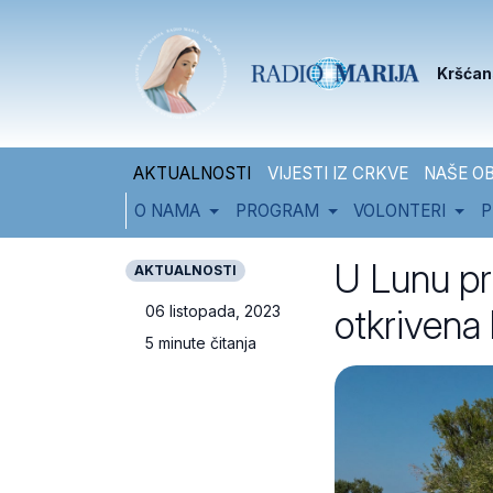
Skip to content
Skip to footer
Kršćan
AKTUALNOSTI
VIJESTI IZ CRKVE
NAŠE OB
O NAMA
PROGRAM
VOLONTERI
P
U Lunu pr
AKTUALNOSTI
otkrivena
06 listopada, 2023
5 minute čitanja