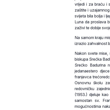
vrijedi i za braću 
zaštite i uzajamnog p
svijeta bila bolja i 
Luna da proslava b
zaživi te dobije sv
Na samom kraju misn
izrazio zahvalnost b
Nakon svete mise, sv
biskupa Srećka Badur
Srećko Badurina r
jedanaestero djece
franjevca trećoredca
Osnovnu školu zav
redovničku zajedni
(1953.) djeluje ka
samostan sv. Fran
mogućnostima nakan