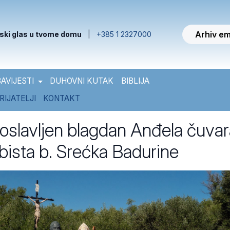
Arhiv em
ski glas u tvome domu
|
+385 1 2327000
AVIJESTI
DUHOVNI KUTAK
BIBLIJA
RIJATELJI
KONTAKT
oslavljen blagdan Anđela čuvar
 bista b. Srećka Badurine