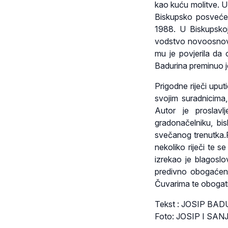
kao kuću molitve. U
Biskupsko posvećenj
1988. U Biskupskoj
vodstvo novoosnovan
mu je povjerila da 
Badurina preminuo j
Prigodne riječi upu
svojim suradnicima,
Autor je proslavl
gradonačelniku, bi
svečanog trenutka.F
nekoliko riječi te 
izrekao je blagoslo
predivno obogaćen.
Čuvarima te obogatil
Tekst : JOSIP BA
Foto: JOSIP I SA