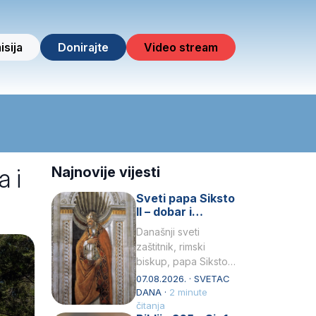
isija
Donirajte
Video stream
a i
Najnovije vijesti
Sveti papa Siksto
II – dobar i
miroljubiv pastir
Današnji sveti
zaštitnik, rimski
biskup, papa Siksto
(Sixtus) II, prema
07.08.2026. · SVETAC
knjizi Liber
DANA ·
2 minute
Pontificalis bio je
čitanja