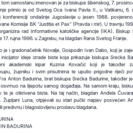
 tom samostanu imenovan je za biskupa šibenskog, 7. prosinc
e primio je od Svetog Oca Ivana Pavla II., u Vatikanu, 6. s
 konferenciji ondašnje Jugoslavije u jesen 1988. povjeren
e Komisije BK “Justitia et Pax” (Pravda i mir). U travnju 19
organizira rad Informativne katoličke agencije (IKA). Biskup
e 17. rujna 1996. u Zagrebu, na blagdan Rana Svetog Franje.
tio je i gradonačelnik Novalje, Gospodin Ivan Dabo, koji je zaj
 inicijator ideje izrade biste koja prikazuje biskupa Srećka Ba
jeni akademski kipar Kuzma Kovačić koji je također za
skupu, župniku i svim prisutnima te uputio prigodne riječi 
ra Anton Badurina, brat biskupa Srećka Badurine, također je
se osvrnuo na lijepotu samog događaja. Na samom kraju, bisku
v te je otkrivena bista. Na taj način, blagdan Anđela Čuvara
 Župljani Luna, otpjevali su stari pučki napjev posvećen A
i predivnu i blagoslovljenu proslavu blagdana.
DURINA
NJIN BADURINA