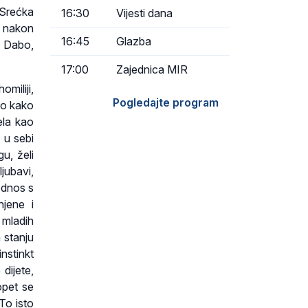
 Srećka
16:30
Vijesti dana
o nakon
16:45
Glazba
s Dabo,
17:00
Zajednica MIR
omiliji,
Pogledajte program
uo kako
ela kao
 u sebi
u, želi
jubavi,
 odnos s
njene i
e mladih
m stanju
nstinkt
 dijete,
opet se
To isto