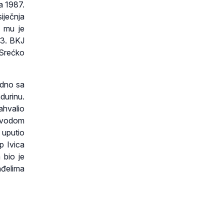
a 1987.
iječnja
o mu je
93. BKJ
 Srećko
edno sa
durinu.
hvalio
povodom
 uputio
p Ivica
 bio je
nđelima