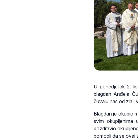
U ponedjeljak 2. l
blagdan Anđela Ču
čuvaju nas od zla i
Blagdan je okupio mn
svim okupljenima 
pozdravio okupljene
pomogli da se ovaj 