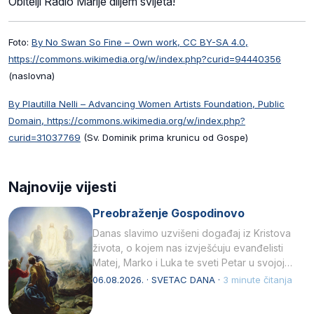
Obitelji Radio Marije diljem svijeta!
Foto:
By No Swan So Fine – Own work, CC BY-SA 4.0,
https://commons.wikimedia.org/w/index.php?curid=94440356
(naslovna)
By Plautilla Nelli – Advancing Women Artists Foundation, Public
Domain, https://commons.wikimedia.org/w/index.php?
curid=31037769
(Sv. Dominik prima krunicu od Gospe)
Najnovije vijesti
Preobraženje Gospodinovo
Danas slavimo uzvišeni događaj iz Kristova
života, o kojem nas izvješćuju evanđelisti
Matej, Marko i Luka te sveti Petar u svojoj
drugoj…
06.08.2026. · SVETAC DANA ·
3 minute čitanja