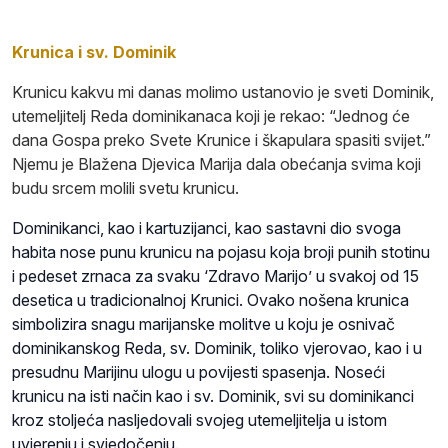
Krunica i sv. Dominik
Krunicu kakvu mi danas molimo ustanovio je sveti Dominik,
utemeljitelj Reda dominikanaca koji je rekao: “Jednog će
dana Gospa preko Svete Krunice i škapulara spasiti svijet.”
Njemu je Blažena Djevica Marija dala obećanja svima koji
budu srcem molili svetu krunicu.
Dominikanci, kao i kartuzijanci, kao sastavni dio svoga
habita nose punu krunicu na pojasu koja broji punih stotinu
i pedeset zrnaca za svaku ‘Zdravo Marijo’ u svakoj od 15
desetica u tradicionalnoj Krunici. Ovako nošena krunica
simbolizira snagu marijanske molitve u koju je osnivač
dominikanskog Reda, sv. Dominik, toliko vjerovao, kao i u
presudnu Marijinu ulogu u povijesti spasenja. Noseći
krunicu na isti način kao i sv. Dominik, svi su dominikanci
kroz stoljeća nasljedovali svojeg utemeljitelja u istom
uvjerenju i svjedočenju.