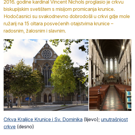
2016. godine kardinal Vincent Nichols proglasio je crkvu
biskupijskim svetištem s misijom promicanja krunice.
Hodočasnici su svakodnevno dobrodošli u crkvi gdje mole
ružarij na 15 oltara posvećenih otajstvima krunice –
radosnim, žalosnim i slavnim.
Crkva Kraljice Krunice i Sv. Dominika
(lijevo);
unutrašnjost
crkve
(desno)