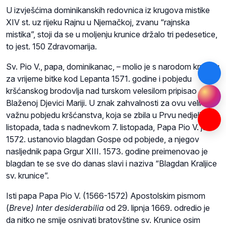
U izvješćima dominikanskih redovnica iz krugova mistike
XIV st. uz rijeku Rajnu u Njemačkoj, zvanu “rajnska
mistika”, stoji da se u moljenju krunice držalo tri pedesetice,
to jest. 150 Zdravomarija.
Sv. Pio V., papa, dominikanac, – molio je s narodom krunicu
za vrijeme bitke kod Lepanta 1571. godine i pobjedu
kršćanskog brodovlja nad turskom velesilom pripisao
Blaženoj Djevici Mariji. U znak zahvalnosti za ovu veliku i
važnu pobjedu kršćanstva, koja se zbila u Prvu nedjelju
listopada, tada s nadnevkom 7. listopada, Papa Pio V. je
1572. ustanovio blagdan Gospe od pobjede, a njegov
nasljednik papa Grgur XIII. 1573. godine preimenovao je
blagdan te se sve do danas slavi i naziva “Blagdan Kraljice
sv. krunice”.
Isti papa Papa Pio V. (1566-1572) Apostolskim pismom
(
Breve) Inter desiderabilia
od 29. lipnja 1669. odredio je
da nitko ne smije osnivati bratovštine sv. Krunice osim