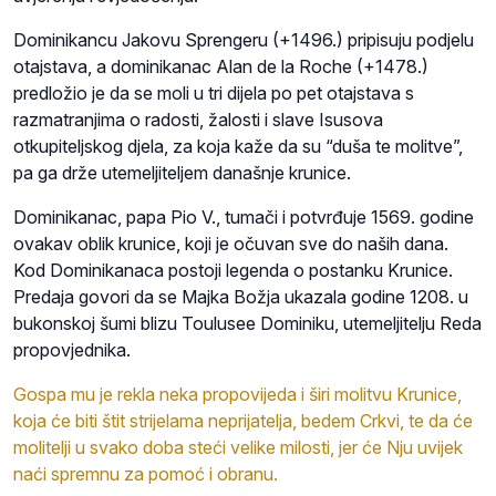
Dominikancu Jakovu Sprengeru (+1496.) pripisuju podjelu
otajstava, a dominikanac Alan de la Roche (+1478.)
predložio je da se moli u tri dijela po pet otajstava s
razmatranjima o radosti, žalosti i slave Isusova
otkupiteljskog djela, za koja kaže da su “duša te molitve”,
pa ga drže utemeljiteljem današnje krunice.
Dominikanac, papa Pio V., tumači i potvrđuje 1569. godine
ovakav oblik krunice, koji je očuvan sve do naših dana.
Kod Dominikanaca postoji legenda o postanku Krunice.
Predaja govori da se Majka Božja ukazala godine 1208. u
bukonskoj šumi blizu Toulusee Dominiku, utemeljitelju Reda
propovjednika.
Gospa mu je rekla neka propovijeda i širi molitvu Krunice,
koja će biti štit strijelama neprijatelja, bedem Crkvi, te da će
molitelji u svako doba steći velike milosti, jer će Nju uvijek
naći spremnu za pomoć i obranu.