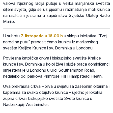
valova Njezinog radija putuje u velika marijanska svetišta
diljem svijeta, gdje se uz pjesmu i razmatranja moli krunica
na različitim jezicima u zajedništvu Svjetske Obitelji Radio
Marije.
U subotu
7. listopada u 16:00 h
u sklopu inicijative “Tvoj
narod na putu” prenosit ćemo krunicu iz marijanskog
svetišta Kraljice Krunice i sv. Dominika u Londonu.
Povijesna katolička crkva i biskupijsko svetište Kraljice
krunice i sv. Dominika u kojoj žive i služe braća dominikanci
smještena je u Londonu u ulici Southampton Road,
nedaleko od parkova Primrose Hill i Hampstead Heath.
Ova prekrasna crkva – prva u svijetu sa zasebnim oltarima i
kapelama za svako otajstvo krunice – ujedno je lokalna
župna crkva i biskupijsko svetište Svete krunice u
Nadbiskupiji Westminster.