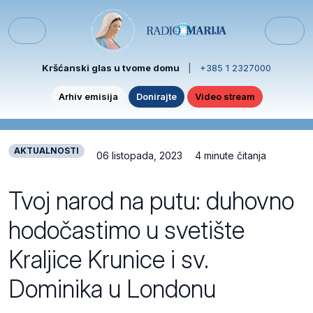
Skip to content
Skip to footer
Menu
Kršćanski glas u tvome domu
|
+385 1 2327000
Arhiv emisija
Donirajte
Video stream
AKTUALNOSTI
06 listopada, 2023
4 minute čitanja
Tvoj narod na putu: duhovno
hodočastimo u svetište
Kraljice Krunice i sv.
Dominika u Londonu