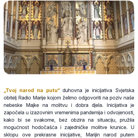
„Tvoj narod na putu“
duhovna je inicijativa Svjetska
obitelj Radio Marije kojom želimo odgovoriti na poziv naše
nebeske Majke na molitvu i dobra djela. Inicijativa je
započela u izazovnim vremenima pandemija i odvojenosti,
kako bi se svakome, bez obzira na situaciju, pružila
mogućnost hodočašća i zajedničke molitve krunice. U
sklopu ove prekrasne inicijative, Marijin narod putem