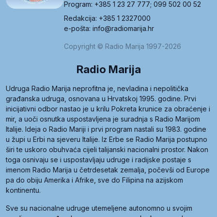
Program: +385 1 23 27 777; 099 502 00 52
Redakcija: +385 1 2327000
e-pošta: info@radiomarija.hr
Copyright © Radio Marija 1997-2026
Radio Marija
Udruga Radio Marija neprofitna je, nevladina i nepolitička
građanska udruga, osnovana u Hrvatskoj 1995. godine. Prvi
inicijativni odbor nastao je u krilu Pokreta krunice za obraćenje i
mir, a uoči osnutka uspostavljena je suradnja s Radio Marijom
Italije. Ideja o Radio Mariji i prvi program nastali su 1983. godine
u župi u Erbi na sjeveru Italije. Iz Erbe se Radio Marija postupno
širi te uskoro obuhvaća cijeli talijanski nacionalni prostor. Nakon
toga osnivaju se i uspostavljaju udruge i radijske postaje s
imenom Radio Marija u četrdesetak zemalja, počevši od Europe
pa do obiju Amerika i Afrike, sve do Filipina na azijskom
kontinentu.
Sve su nacionalne udruge utemeljene autonomno u svojim