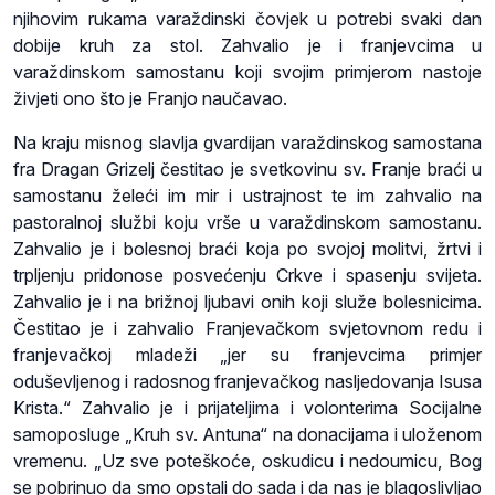
njihovim rukama varaždinski čovjek u potrebi svaki dan
dobije kruh za stol. Zahvalio je i franjevcima u
varaždinskom samostanu koji svojim primjerom nastoje
živjeti ono što je Franjo naučavao.
Na kraju misnog slavlja gvardijan varaždinskog samostana
fra Dragan Grizelj čestitao je svetkovinu sv. Franje braći u
samostanu želeći im mir i ustrajnost te im zahvalio na
pastoralnoj službi koju vrše u varaždinskom samostanu.
Zahvalio je i bolesnoj braći koja po svojoj molitvi, žrtvi i
trpljenju pridonose posvećenju Crkve i spasenju svijeta.
Zahvalio je i na brižnoj ljubavi onih koji služe bolesnicima.
Čestitao je i zahvalio Franjevačkom svjetovnom redu i
franjevačkoj mladeži „jer su franjevcima primjer
oduševljenog i radosnog franjevačkog nasljedovanja Isusa
Krista.“ Zahvalio je i prijateljima i volonterima Socijalne
samoposluge „Kruh sv. Antuna“ na donacijama i uloženom
vremenu. „Uz sve poteškoće, oskudicu i nedoumicu, Bog
se pobrinuo da smo opstali do sada i da nas je blagoslivljao