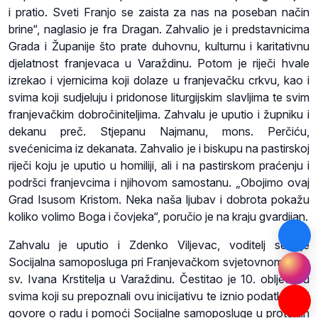
i pratio. Sveti Franjo se zaista za nas na poseban način
brine“, naglasio je fra Dragan. Zahvalio je i predstavnicima
Grada i Županije što prate duhovnu, kulturnu i karitativnu
djelatnost franjevaca u Varaždinu. Potom je riječi hvale
izrekao i vjernicima koji dolaze u franjevačku crkvu, kao i
svima koji sudjeluju i pridonose liturgijskim slavljima te svim
franjevačkim dobročiniteljima. Zahvalu je uputio i župniku i
dekanu preč. Stjepanu Najmanu, mons. Perčiću,
svećenicima iz dekanata. Zahvalio je i biskupu na pastirskoj
riječi koju je uputio u homiliji, ali i na pastirskom praćenju i
podršci franjevcima i njihovom samostanu. „Obojimo ovaj
Grad Isusom Kristom. Neka naša ljubav i dobrota pokažu
koliko volimo Boga i čovjeka“, poručio je na kraju gvardijan.
Zahvalu je uputio i Zdenko Viljevac, voditelj sekcije
Socijalna samoposluga pri Franjevačkom svjetovnom redu
sv. Ivana Krstitelja u Varaždinu. Čestitao je 10. obljetnicu
svima koji su prepoznali ovu inicijativu te iznio podatke koji
govore o radu i pomoći Socijalne samoposluge u proteklih