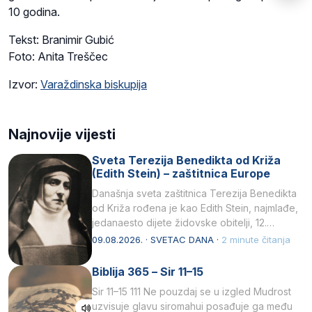
10 godina.
Tekst: Branimir Gubić
Foto: Anita Treščec
Izvor:
Varaždinska biskupija
Najnovije vijesti
Sveta Terezija Benedikta od Križa
(Edith Stein) – zaštitnica Europe
Današnja sveta zaštitnica Terezija Benedikta
od Križa rođena je kao Edith Stein, najmlađe,
jedanaesto dijete židovske obitelji, 12.
listopada 1891, u Wrocławu…
09.08.2026. · SVETAC DANA ·
2 minute čitanja
Biblija 365 – Sir 11–15
Sir 11–15 111 Ne pouzdaj se u izgled Mudrost
uzvisuje glavu siromahui posađuje ga među