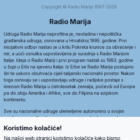
Copyright © Radio Marija 1997-2026
Radio Marija
Udruga Radio Marija neprofitna je, nevladina i nepolitička
građanska udruga, osnovana u Hrvatskoj 1995. godine. Prvi
inicijativni odbor nastao je u krilu Pokreta krunice za obraćenje i
mir, a uoči osnutka uspostavljena je suradnja s Radio Marijom
Italije. Ideja o Radio Mariji i prvi program nastali su 1983. godine
u župi u Erbi na sjeveru Italije. Iz Erbe se Radio Marija postupno
širi te uskoro obuhvaća cijeli talijanski nacionalni prostor. Nakon
toga osnivaju se i uspostavljaju udruge i radijske postaje s
imenom Radio Marija u četrdesetak zemalja, počevši od Europe
pa do obiju Amerika i Afrike, sve do Filipina na azijskom
kontinentu.
Sve su nacionalne udruge utemeljene autonomno u svojim
zemljama, a međusobna su povezane preko krovne udruge
pod nazivom Svjetska obitelj Radio Marije (World Family of
Koristimo kolačiće!
Radio Maria). Svjetsku obitelj utemeljilo je sedam članica, među
kojima je i hrvatska Udruga Radio Marija.
Na našoj web stranici koristimo kolačiće kako bismo