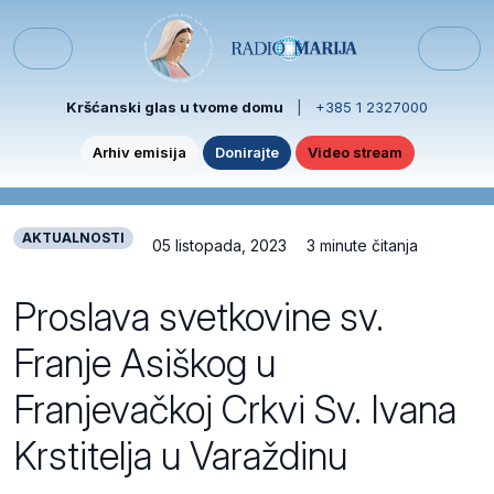
Skip to content
Skip to footer
Menu
Kršćanski glas u tvome domu
|
+385 1 2327000
Arhiv emisija
Donirajte
Video stream
AKTUALNOSTI
05 listopada, 2023
3 minute čitanja
Proslava svetkovine sv.
Franje Asiškog u
Franjevačkoj Crkvi Sv. Ivana
Krstitelja u Varaždinu