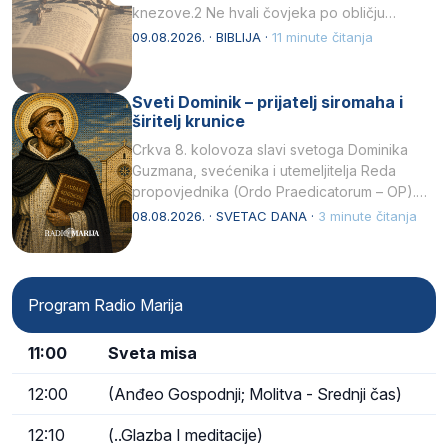
knezove.2 Ne hvali čovjeka po obličju
njegovui…
09.08.2026. · BIBLIJA ·
11 minute čitanja
Sveti Dominik – prijatelj siromaha i
širitelj krunice
Crkva 8. kolovoza slavi svetoga Dominika
Guzmana, svećenika i utemeljitelja Reda
propovjednika (Ordo Praedicatorum – OP).
Svojim životom, dubokom ljubavlju prema
08.08.2026. · SVETAC DANA ·
3 minute čitanja
Kristu…
Program Radio Marija
11:00
Sveta misa
12:00
(Anđeo Gospodnji; Molitva - Srednji čas)
12:10
(..Glazba I meditacije)