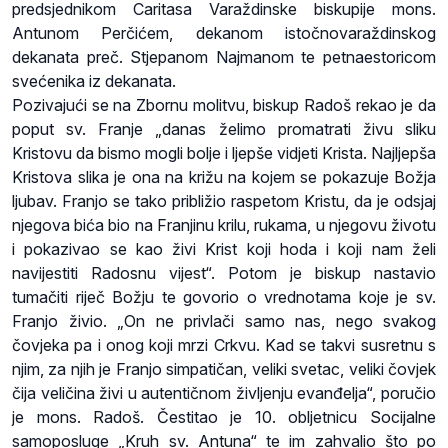
predsjednikom Caritasa Varaždinske biskupije mons.
Antunom Perčićem, dekanom istočnovaraždinskog
dekanata preč. Stjepanom Najmanom te petnaestoricom
svećenika iz dekanata.
Pozivajući se na Zbornu molitvu, biskup Radoš rekao je da
poput sv. Franje „danas želimo promatrati živu sliku
Kristovu da bismo mogli bolje i ljepše vidjeti Krista. Najljepša
Kristova slika je ona na križu na kojem se pokazuje Božja
ljubav. Franjo se tako približio raspetom Kristu, da je odsjaj
njegova bića bio na Franjinu krilu, rukama, u njegovu životu
i pokazivao se kao živi Krist koji hoda i koji nam želi
navijestiti Radosnu vijest“. Potom je biskup nastavio
tumačiti riječ Božju te govorio o vrednotama koje je sv.
Franjo živio. „On ne privlači samo nas, nego svakog
čovjeka pa i onog koji mrzi Crkvu. Kad se takvi susretnu s
njim, za njih je Franjo simpatičan, veliki svetac, veliki čovjek
čija veličina živi u autentičnom življenju evanđelja“, poručio
je mons. Radoš. Čestitao je 10. obljetnicu Socijalne
samoposluge „Kruh sv. Antuna“ te im zahvalio što po