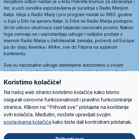
inicijativni odbor nastao je u krilu Pokreta krunice za obraćenje i
mir, a uoči osnutka uspostavljena je suradnja s Radio Marijom
Italije. Ideja o Radio Mariji i prvi program nastali su 1983. godine
u župi u Erbi na sjeveru Italije. Iz Erbe se Radio Marija postupno
širi te uskoro obuhvaća cijeli talijanski nacionalni prostor. Nakon
toga osnivaju se i uspostavljaju udruge i radijske postaje s
imenom Radio Marija u četrdesetak zemalja, počevši od Europe
pa do obiju Amerika i Afrike, sve do Filipina na azijskom
kontinentu.
Sve su nacionalne udruge utemeljene autonomno u svojim
zemljama, a međusobna su povezane preko krovne udruge
pod nazivom Svjetska obitelj Radio Marije (World Family of
Koristimo kolačiće!
Radio Maria). Svjetsku obitelj utemeljilo je sedam članica, među
kojima je i hrvatska Udruga Radio Marija.
Na našoj web stranici koristimo kolačiće kako bismo
osigurali osnovne funkcionalnosti i pravilno funkcioniranje
stranice. Klikom na "Prihvati sve" pristajete na korištenje
svih kolačića. Međutim, možete upravljati svojim
O nama
Radio
Program
Volonteri
Prijatelji
Kontakt
Pravila privatnosti
postavkama kolačića
kako biste dali kontrolirani pristanak.
Kolačići
Uvjeti korištenja
Ova stranica je zaštićena Google reCAPTCHA sustavom