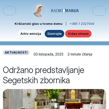
Skip to content
Skip to footer
Menu
Kršćanski glas u tvome domu
|
+385 1 2327000
Arhiv emisija
Donirajte
Video stream
AKTUALNOSTI
03 listopada, 2023
2 minute čitanja
Održano predstavljanje
Segetskih zbornika