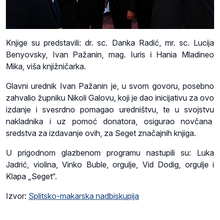
Knjige su predstavili: dr. sc. Danka Radić, mr. sc. Lucija
Benyovsky, Ivan Pažanin, mag. Iuris i Hania Mladineo
Mika, viša knjižničarka.
Glavni urednik Ivan Pažanin je, u svom govoru, posebno
zahvalio župniku Nikoli Galovu, koji je dao inicijativu za ovo
izdanje i svesrdno pomagao uredništvu, te u svojstvu
nakladnika i uz pomoć donatora, osigurao novčana
sredstva za izdavanje ovih, za Seget značajnih knjiga.
U prigodnom glazbenom programu nastupili su: Luka
Jadrić, violina, Vinko Buble, orgulje, Vid Dodig, orgulje i
Klapa „Seget“.
Izvor:
Splitsko-makarska nadbiskupija