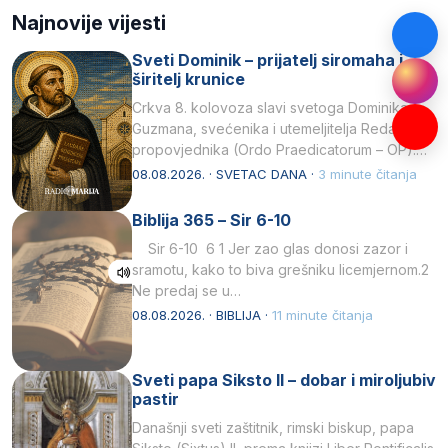
Najnovije vijesti
Sveti Dominik – prijatelj siromaha i
širitelj krunice
Crkva 8. kolovoza slavi svetoga Dominika
Guzmana, svećenika i utemeljitelja Reda
propovjednika (Ordo Praedicatorum – OP).
Svojim životom, dubokom ljubavlju prema
08.08.2026. · SVETAC DANA ·
3 minute čitanja
Kristu…
Biblija 365 – Sir 6-10
Sir 6-10 6 1 Jer zao glas donosi zazor i
sramotu, kako to biva grešniku licemjernom.2
Ne predaj se u…
08.08.2026. · BIBLIJA ·
11 minute čitanja
Sveti papa Siksto II – dobar i miroljubiv
pastir
Današnji sveti zaštitnik, rimski biskup, papa