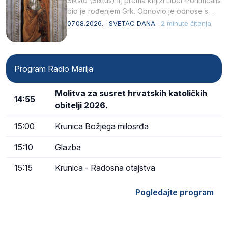
Siksto (Sixtus) II, prema knjizi Liber Pontificalis
bio je rođenjem Grk. Obnovio je odnose s
afričkim…
07.08.2026. · SVETAC DANA ·
2 minute čitanja
Program Radio Marija
Molitva za susret hrvatskih katoličkih
14:55
obitelji 2026.
15:00
Krunica Božjega milosrđa
15:10
Glazba
15:15
Krunica - Radosna otajstva
Pogledajte program