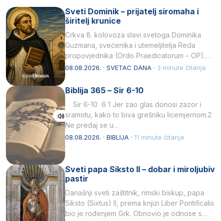
Sveti Dominik – prijatelj siromaha i
širitelj krunice
Crkva 8. kolovoza slavi svetoga Dominika
Guzmana, svećenika i utemeljitelja Reda
propovjednika (Ordo Praedicatorum – OP).
Svojim životom, dubokom ljubavlju prema
08.08.2026. · SVETAC DANA ·
3 minute čitanja
Kristu…
Biblija 365 – Sir 6-10
Sir 6-10 6 1 Jer zao glas donosi zazor i
sramotu, kako to biva grešniku licemjernom.2
Ne predaj se u…
08.08.2026. · BIBLIJA ·
11 minute čitanja
Sveti papa Siksto II – dobar i miroljubiv
pastir
Današnji sveti zaštitnik, rimski biskup, papa
Siksto (Sixtus) II, prema knjizi Liber Pontificalis
bio je rođenjem Grk. Obnovio je odnose s