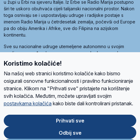
u župi u Erbi na sjeveru Italije. Iz Erbe se Radio Marija postupno
širi te uskoro obuhvaća cijeli talijanski nacionalni prostor. Nakon
toga osnivaju se i uspostavljaju udruge i radijske postaje s
imenom Radio Marija u četrdesetak zemalja, počevši od Europe
pa do obiju Amerika i Afrike, sve do Filipina na azijskom
kontinentu.
Sve su nacionalne udruge utemeljene autonomno u svojim
zemljama, a međusobna su povezane preko krovne udruge
pod nazivom Svjetska obitelj Radio Marije (World Family of
Koristimo kolačiće!
Radio Maria). Svjetsku obitelj utemeljilo je sedam članica, među
kojima je i hrvatska Udruga Radio Marija.
Na našoj web stranici koristimo kolačiće kako bismo
osigurali osnovne funkcionalnosti i pravilno funkcioniranje
stranice. Klikom na "Prihvati sve" pristajete na korištenje
svih kolačića. Međutim, možete upravljati svojim
O nama
Radio
Program
Volonteri
Prijatelji
Kontakt
Pravila privatnosti
postavkama kolačića
kako biste dali kontrolirani pristanak.
Kolačići
Uvjeti korištenja
Ova stranica je zaštićena Google reCAPTCHA sustavom
Prihvati sve
Odbij sve
App
Google
Store
Play