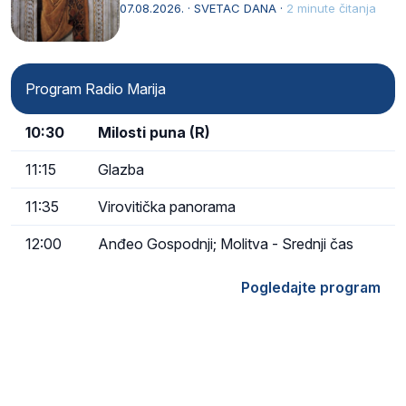
afričkim…
07.08.2026. · SVETAC DANA ·
2 minute čitanja
Program Radio Marija
10:30
Milosti puna (R)
11:15
Glazba
11:35
Virovitička panorama
12:00
Anđeo Gospodnji; Molitva - Srednji čas
Pogledajte program