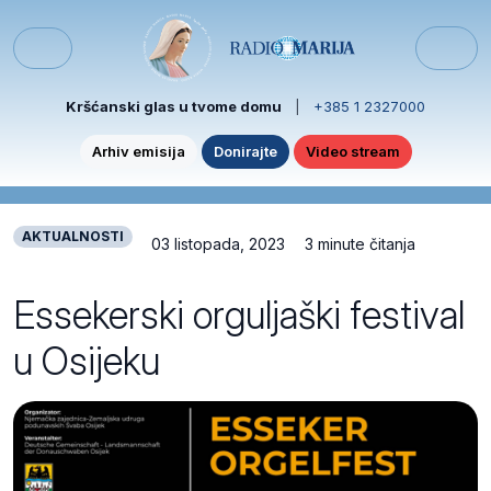
Skip to content
Skip to footer
Menu
Kršćanski glas u tvome domu
|
+385 1 2327000
Arhiv emisija
Donirajte
Video stream
AKTUALNOSTI
03 listopada, 2023
3 minute čitanja
Essekerski orguljaški festival
u Osijeku