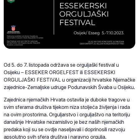
Od 5. do 7. listopada održava se orguljaški festival u
Osijeku – ESSEKER ORGELFEST ili ESSEKERSKI
ORGULJAŠKI FESTIVAL u organizaciji hrvatske Njemačke
zajednice-Zemaljske udruge Podunavskih Švaba u Osijeku.
Zajednica njemačkih Hrvata ostavila je duboke tragove u
svim sferama društva tijekom niza stoljeća življenja i rada
na ovim prostorima. Orguljarstvo i orguljaštvo na teritoriju
današnje Hrvatske nezamislivo je bez naših njemačkih
predaka koji su se ovdje naseljavali i doprinosili razvoju
apsolutno svih sfera društva i naravno orgulja.