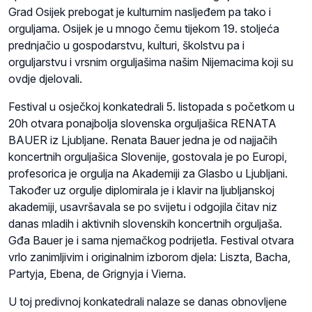
Grad Osijek prebogat je kulturnim nasljeđem pa tako i
orguljama. Osijek je u mnogo čemu tijekom 19. stoljeća
prednjačio u gospodarstvu, kulturi, školstvu pa i
orguljarstvu i vrsnim orguljašima našim Nijemacima koji su
ovdje djelovali.
Festival u osječkoj konkatedrali 5. listopada s početkom u
20h otvara ponajbolja slovenska orguljašica RENATA
BAUER iz Ljubljane. Renata Bauer jedna je od najjačih
koncertnih orguljašica Slovenije, gostovala je po Europi,
profesorica je orgulja na Akademiji za Glasbo u Ljubljani.
Također uz orgulje diplomirala je i klavir na ljubljanskoj
akademiji, usavršavala se po svijetu i odgojila čitav niz
danas mladih i aktivnih slovenskih koncertnih orguljaša.
Gđa Bauer je i sama njemačkog podrijetla. Festival otvara
vrlo zanimljivim i originalnim izborom djela: Liszta, Bacha,
Partyja, Ebena, de Grignyja i Vierna.
U toj predivnoj konkatedrali nalaze se danas obnovljene