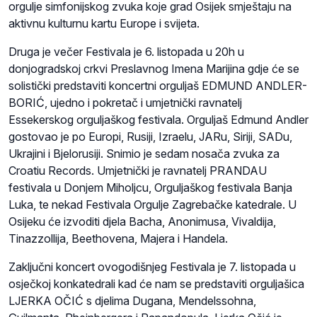
orgulje simfonijskog zvuka koje grad Osijek smještaju na
aktivnu kulturnu kartu Europe i svijeta.
Druga je večer Festivala je 6. listopada u 20h u
donjogradskoj crkvi Preslavnog Imena Marijina gdje će se
solistički predstaviti koncertni orguljaš EDMUND ANDLER-
BORIĆ, ujedno i pokretač i umjetnički ravnatelj
Essekerskog orguljaškog festivala. Orguljaš Edmund Andler
gostovao je po Europi, Rusiji, Izraelu, JARu, Siriji, SADu,
Ukrajini i Bjelorusiji. Snimio je sedam nosača zvuka za
Croatiu Records. Umjetnički je ravnatelj PRANDAU
festivala u Donjem Miholjcu, Orguljaškog festivala Banja
Luka, te nekad Festivala Orgulje Zagrebačke katedrale. U
Osijeku će izvoditi djela Bacha, Anonimusa, Vivaldija,
Tinazzollija, Beethovena, Majera i Handela.
Zaključni koncert ovogodišnjeg Festivala je 7. listopada u
osječkoj konkatedrali kad će nam se predstaviti orguljašica
LJERKA OČIĆ s djelima Dugana, Mendelssohna,