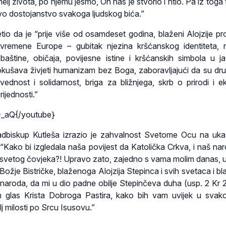
elj života, po njemu jesmo, On nas je stvorio i htio. Pa iz toga
ivo dostojanstvo svakoga ljudskog bića.”
tio da je “prije više od osamdeset godina, blaženi Alojzije p
vremene Europe – gubitak njezina kršćanskog identiteta, n
 baštine, običaja, povijesne istine i kršćanskih simbola u 
okušava živjeti humanizam bez Boga, zaboravljajući da su dr
avednost i solidarnost, briga za bližnjega, skrb o prirodi i ek
ijednosti.”
-_aQ{/youtube}
nadbiskup Kutleša izrazio je zahvalnost Svetome Ocu na u
“Kako bi izgledala naša povijest da Katolička Crkva, i naš naro
 svetog čovjeka?! Upravo zato, zajedno s vama molim danas, u
ožje Bistričke, blaženoga Alojzija Stepinca i svih svetaca i bl
aroda, da mi u dio padne obilje Stepinčeva duha (usp. 2 Kr 2
 glas Krista Dobroga Pastira, kako bih vam uvijek u svakoj 
lj milosti po Srcu Isusovu.”