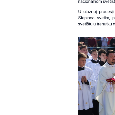
nacionalnom svetištu
U ulaznoj procesiji
Stepinca svetim, po
svetištu u trenutku 