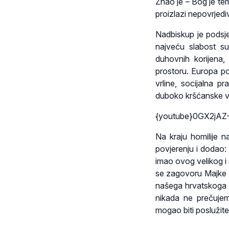
Znao je – Bog je tem
proizlazi nepovrjed
Nadbiskup je podsje
najveću slabost su
duhovnih korijena,
prostoru. Europa p
vrline, socijalna pr
duboko kršćanske vr
{youtube}0GX2jAZ
Na kraju homilije 
povjerenju i dodao: 
imao ovog velikog i
se zagovoru Majke B
našega hrvatskoga n
nikada ne prečujem
mogao biti poslužite