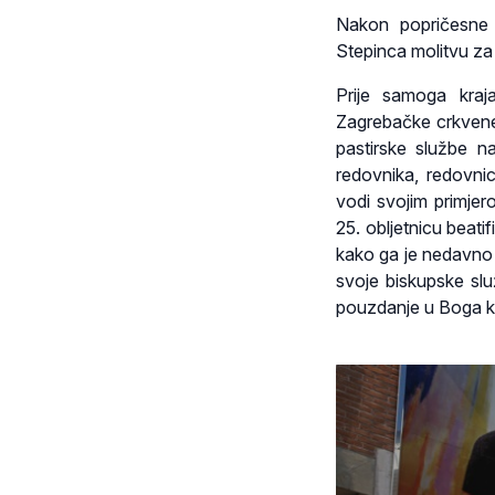
Nakon popričesne m
Stepinca molitvu za
Prije samoga kraj
Zagrebačke crkvene 
pastirske službe n
redovnika, redovni
vodi svojim primjer
25. obljetnicu beati
kako ga je nedavno 
svoje biskupske slu
pouzdanje u Boga koj