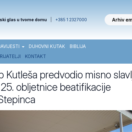
Arhiv em
ski glas u tvome domu
|
+385 1 2327000
AVIJESTI
DUHOVNI KUTAK
BIBLIJA
RIJATELJI
KONTAKT
 Kutleša predvodio misno slavl
5. obljetnice beatifikacije
 Stepinca