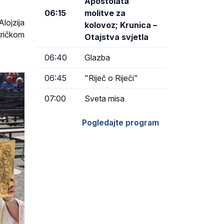
Apostolata
06:15
molitve za
lojzija
kolovoz; Krunica –
tričkom
Otajstva svjetla
06:40
Glazba
06:45
"Riječ o Riječi"
07:00
Sveta misa
Pogledajte program