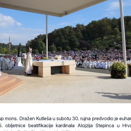
p mons. Dražen Kutleša u subotu 30. rujna predvodio je euhari
. obljetnice beatifikacije kardinala Alojzija Stepinca u Hr