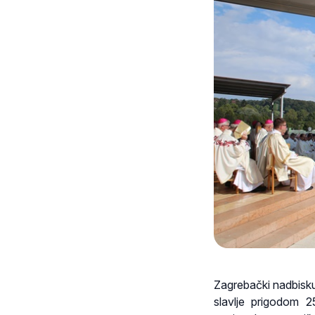
Zagrebački nadbisku
slavlje prigodom 25