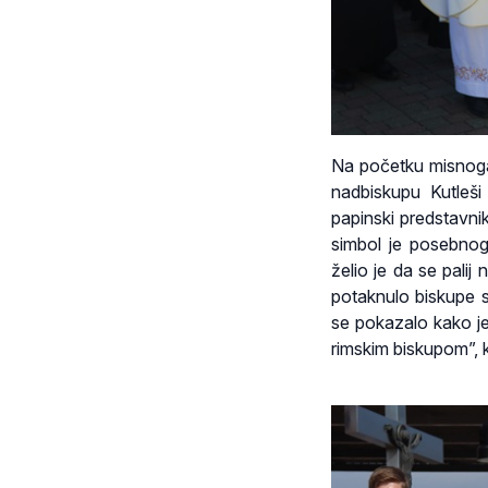
Na početku misnoga 
nadbiskupu Kutleši 
papinski predstavni
simbol je posebnog
želio je da se pali
potaknulo biskupe s
se pokazalo kako je 
rimskim biskupom”, k