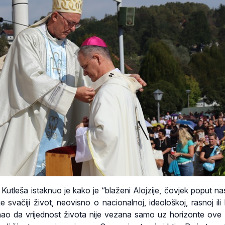
 Kutleša istaknuo je kako je “blaženi Alojzije, čovjek poput nas
e svačiji život, neovisno o nacionalnoj, ideološkoj, rasnoj ili 
 znao da vrijednost života nije vezana samo uz horizonte ove 