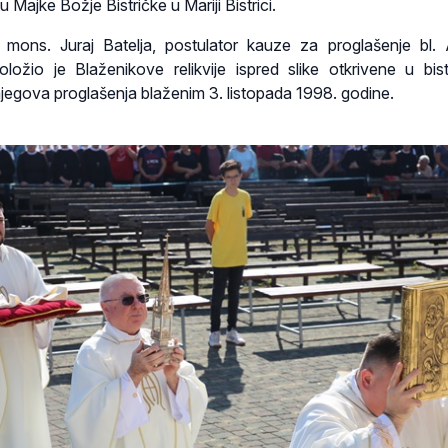
 Majke Božje Bistričke u Mariji Bistrici.
 mons. Juraj Batelja, postulator kauze za proglašenje bl. A
ložio je Blaženikove relikvije ispred slike otkrivene u bis
njegova proglašenja blaženim 3. listopada 1998. godine.