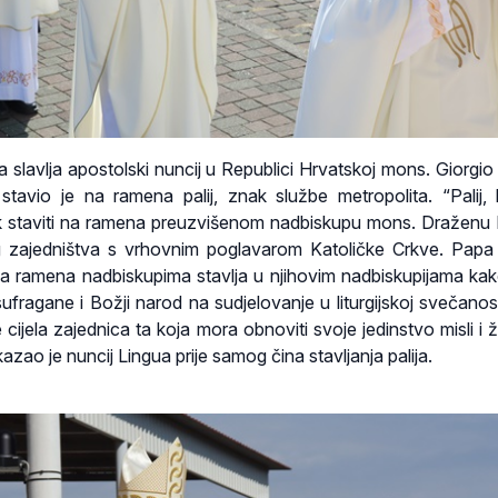
slavlja apostolski nuncij u Republici Hrvatskoj mons. Giorgio
stavio je na ramena palij, znak službe metropolita. “Palij, 
k staviti na ramena preuzvišenom nadbiskupu mons. Draženu K
 zajedništva s vrhovnim poglavarom Katoličke Crkve. Papa
j na ramena nadbiskupima stavlja u njihovim nadbiskupijama kak
ufragane i Božji narod na sudjelovanje u liturgijskoj svečanost
cijela zajednica ta koja mora obnoviti svoje jedinstvo misli i ž
azao je nuncij Lingua prije samog čina stavljanja palija.