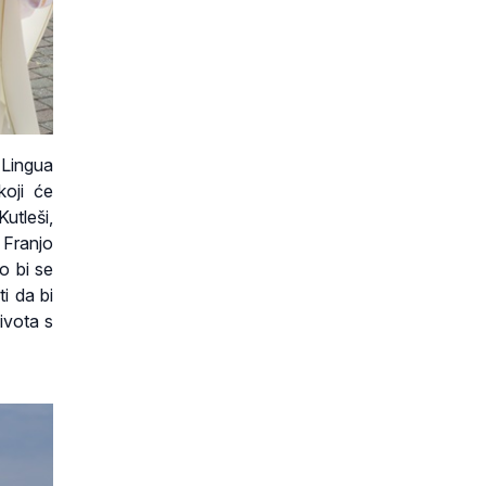
 Lingua
koji će
utleši,
 Franjo
o bi se
i da bi
ivota s