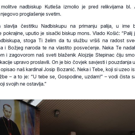
olitve nadbiskup Kutleša izmolio je pred relikvijama bl. A
 njegovo proglašenje svetim.
a slavlja čestitku Nadbiskupu na primanju palija, u ime 
pokrajine, uputio je sisački biskup mons. Vlado Košić: “Palij 
adbiskupa, stoga Ti želim da tu službu vršiš na radost sve
ca i Božjeg naroda te na vlastito posvećenje. Neka Te nadah
om i zagovorom naš sveti blaženik Alojzije Stepinac čiju sm
fikacije upravo proslavili. On je bio čovjek savjesti i pouzdanja
opisao naš kardinal Josip Bozanić. Neka i Tebe, koji si uzeo is
žbe – a to je: “U tebe se, Gospodine, uzdam!” – vodi čista sa
i svojih ne ostavlja.”