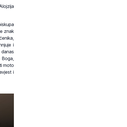
lojzija
biskupa
je znak
ćenika,
njuje i
o danas
 u Boga,
ti moto
vjest i