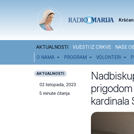
Skip to content
Skip to footer
Kršćan
AKTUALNOSTI
VIJESTI IZ CRKVE
NAŠE OB
O NAMA
PROGRAM
VOLONTERI
P
Nadbiskup
AKTUALNOSTI
prigodom 2
02 listopada, 2023
5 minute čitanja
kardinala