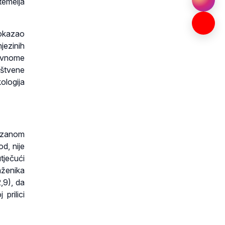
 temelja
rokazao
jezinih
javnome
uštvene
ologija
kazanom
d, nije
tječući
aženika
,9), da
prilici