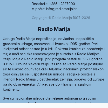
Redakcija: +385 1 2327000
e-pošta: info@radiomarija.hr
Copyright © Radio Marija 1997-2026
Radio Marija
Udruga Radio Marija neprofitna je, nevladina i nepolitička
građanska udruga, osnovana u Hrvatskoj 1995. godine. Prvi
inicijativni odbor nastao je u krilu Pokreta krunice za obraćenje i
mir, a uoči osnutka uspostavljena je suradnja s Radio Marijom
Italije. Ideja o Radio Mariji i prvi program nastali su 1983. godine
u župi u Erbi na sjeveru Italije. Iz Erbe se Radio Marija postupno
širi te uskoro obuhvaća cijeli talijanski nacionalni prostor. Nakon
toga osnivaju se i uspostavljaju udruge i radijske postaje s
imenom Radio Marija u četrdesetak zemalja, počevši od Europe
pa do obiju Amerika i Afrike, sve do Filipina na azijskom
kontinentu.
Sve su nacionalne udruge utemeljene autonomno u svojim
zemljama, a međusobna su povezane preko krovne udruge