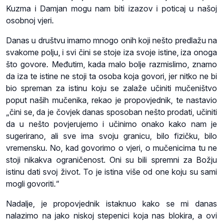
Kuzma i Damjan mogu nam biti izazov i poticaj u našoj
osobnoj vjeri.
Danas u društvu imamo mnogo onih koji nešto predlažu na
svakome polju, i svi čini se stoje iza svoje istine, iza onoga
što govore. Međutim, kada malo bolje razmislimo, znamo
da iza te istine ne stoji ta osoba koja govori, jer nitko ne bi
bio spreman za istinu koju se zalaže učiniti mučeništvo
poput naših mučenika, rekao je propovjednik, te nastavio
„čini se, da je čovjek danas sposoban nešto prodati, učiniti
da u nešto povjerujemo i učinimo onako kako nam je
sugerirano, ali sve ima svoju granicu, bilo fizičku, bilo
vremensku. No, kad govorimo o vjeri, o mučenicima tu ne
stoji nikakva ograničenost. Oni su bili spremni za Božju
istinu dati svoj život. To je istina više od one koju su sami
mogli govoriti.“
Nadalje, je propovjednik istaknuo kako se mi danas
nalazimo na jako niskoj stepenici koja nas blokira, a ovi