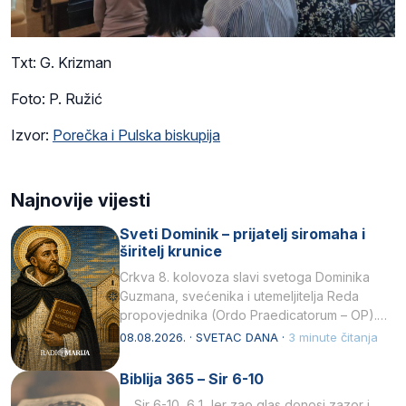
Txt: G. Krizman
Foto: P. Ružić
Izvor:
Porečka i Pulska biskupija
Najnovije vijesti
Sveti Dominik – prijatelj siromaha i
širitelj krunice
Crkva 8. kolovoza slavi svetoga Dominika
Guzmana, svećenika i utemeljitelja Reda
propovjednika (Ordo Praedicatorum – OP).
Svojim životom, dubokom ljubavlju prema
08.08.2026. · SVETAC DANA ·
3 minute čitanja
Kristu…
Biblija 365 – Sir 6-10
Sir 6-10 6 1 Jer zao glas donosi zazor i