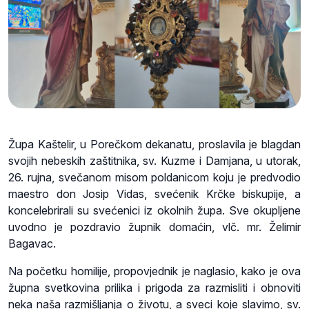
Župa Kaštelir, u Porečkom dekanatu, proslavila je blagdan
svojih nebeskih zaštitnika, sv. Kuzme i Damjana, u utorak,
26. rujna, svečanom misom poldanicom koju je predvodio
maestro don Josip Vidas, svećenik Krčke biskupije, a
koncelebrirali su svećenici iz okolnih župa. Sve okupljene
uvodno je pozdravio župnik domaćin, vlč. mr. Želimir
Bagavac.
Na početku homilije, propovjednik je naglasio, kako je ova
župna svetkovina prilika i prigoda za razmisliti i obnoviti
neka naša razmišljanja o životu, a sveci koje slavimo, sv.