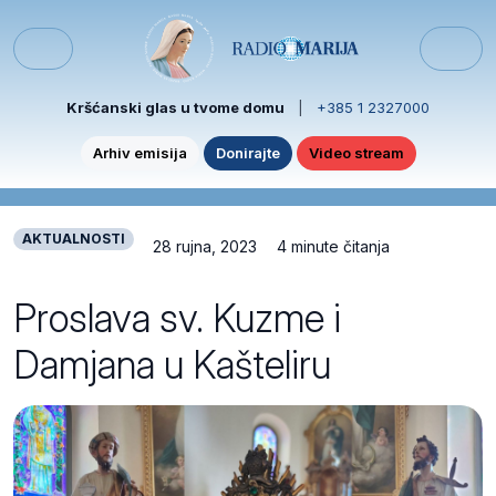
Skip to content
Skip to footer
Menu
Kršćanski glas u tvome domu
|
+385 1 2327000
Arhiv emisija
Donirajte
Video stream
AKTUALNOSTI
28 rujna, 2023
4 minute čitanja
Proslava sv. Kuzme i
Damjana u Kašteliru