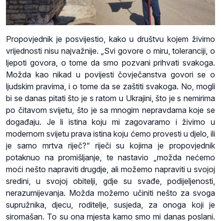
Propovjednik je posvijestio, kako u društvu kojem živimo
vrijednosti nisu najvažnije. „Svi govore o miru, toleranciji, o
ljepoti govora, o tome da smo pozvani prihvati svakoga.
Možda kao nikad u povijesti čovječanstva govori se o
ljudskim pravima, i o tome da se zaštiti svakoga. No, mogli
bi se danas pitati što je s ratom u Ukrajini, što je s nemirima
po čitavom svijetu, što je sa mnogim nepravdama koje se
događaju. Je li istina koju mi zagovaramo i živimo u
modernom svijetu prava istina koju ćemo provesti u djelo, ili
je samo mrtva riječ?“ riječi su kojima je propovjednik
potaknuo na promišljanje, te nastavio „možda nećemo
moći nešto napraviti drugdje, ali možemo napraviti u svojoj
sredini, u svojoj obitelji, gdje su svađe, podijeljenosti,
nerazumijevanja. Možda možemo učiniti nešto za svoga
supružnika, djecu, roditelje, susjeda, za onoga koji je
siromašan. To su ona mjesta kamo smo mi danas poslani.