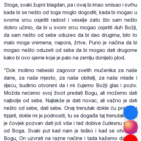
Stoga, svaki župni blagdan, pa i ovaj bi imao smisao i svrhu
kada bi se nešto od toga moglo dogoditi, kada bi mogao u
svome srcu osjetiti radost i veselje zato što sam nešto
dobro učinio, da bi u svom srcu mogao osjetiti duh Božji,
da sam nešto od sebe oduzeo da bi dao drugima, bilo to
malo moga vremena, napora, žrtve. Puno je načina da bi
mogao nešto oduzeti od sebe da bi mogao dati drugome
kako bi ovo sjeme koje je palo na zemlju donijelo plod.
“Dok molimo nebeski zagovor svetih mučenika za naše
dane, za naše mjesto, za naše obitelji, za naše mlade i
djecu, budimo otvoreni da i mi čujemo Božji glas i poziv.
Možda nećemo svoj život predati Bogu, ali možemo dati
najbolje od sebe. Najlakše je dati novac, ali važno je dati
nešto od sebe, dati sebe. Onaj trenutak dokle ću praštati i
trpjeti, dokle mi je podnositi, tu se događa taj trenutak kada
je čovjek pozvan dati još više i tad dobiva čudesnu snagu
od Boga. Svaki put kad nam je teško i kad se otvorimo
Bogu, On uzvrati na razne načine i tada kažemo da je to