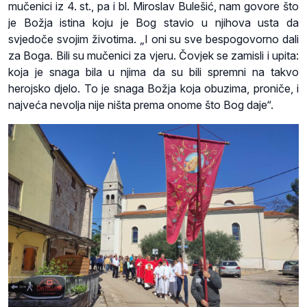
mučenici iz 4. st., pa i bl. Miroslav Bulešić, nam govore što
je Božja istina koju je Bog stavio u njihova usta da
svjedoče svojim životima. „I oni su sve bespogovorno dali
za Boga. Bili su mučenici za vjeru. Čovjek se zamisli i upita:
koja je snaga bila u njima da su bili spremni na takvo
herojsko djelo. To je snaga Božja koja obuzima, proniče, i
najveća nevolja nije ništa prema onome što Bog daje“.